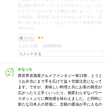
昔は家の畑で作っていたものの作らなくなってか
らアスパラガスを食べる機会が減りました。 ナス
の肉詰め、居酒屋にあまり行かないんですが、実
際に店にあるメニューなんだろうか？家庭的な料
理ですね。
★4
ナイス
コメント(0)
2026/06/25
かなっち
異世界居酒屋グルメファンタジー第13巻、とうと
うお弁当にまで手を広げて益々空腹注意になって
ます。ですが、美味しい料理と共にお客の商売が
広がったり上手くいったり、相変わらずなパワー
スポットぶりに爽快感を味わえました。と同時に
新たな日本人の登場に、念願の醤油が手に入るの