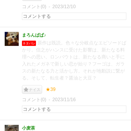
コメント(0)
2023/12/10
まろんぱぱ♪
原作は既読。色々な分岐点なエピソードば
ネタバレ
かり。信之がハンスに受けた影響は、新たなる料
理への思い。ロンバウトは、新たなる商いと手に
入れたメガネで新しい恋が始り？フーゴは、ガラ
スの新たなる力と活かし方。それが地動説に繋が
る。そして、転生者？醤油と大豆？
★39
ナイス
コメント(0)
2023/11/16
小麦茶