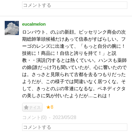
eucalmelon
ロンバウト、のぶの新顔。ビッセリンク商会の次
期総帥筆頭候補だけあって信条がすばらしい。フ
ーゴのレンズに出逢って、「もっと自分の腕に！
技術に！商品に！自信と誇りを持て！」と説
教・・演説(?)するとは熱くていい。ハンスも薬師
の娘(誰だっけ?)も聞いていたが、心に響いたので
は。さっさと見限られて古都を去るつもりだった
ようだが、この様子では間違いなく居つくな。そ
して、きっとのぶの常連になるな。ベネディクタ
の美しさに気が付いたようだが…これは！
★8
ナイス
コメント(0)
2023/05/28