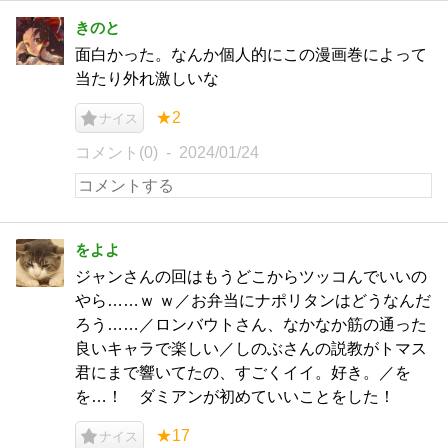
きのと
面白かった。なんか個人的にこの漫画巻によって
当たり外れ激しいな
★2
ナイス
コメント(0)
2024/01/24
をよよ
ジャンさんの回はもうどこからツッコんでいいの
やら……ｗ ｗ／お弁当にナポリタンはどうなんだ
ろう……／ロンバウトさん、なかなか筋の通った
良いキャラで楽しい／しのぶさんの説教がトマス
君にまで響いてたの、すごくイイ。好き。／を
を…！ ダミアンが初めていいことをした！
★17
ナイス