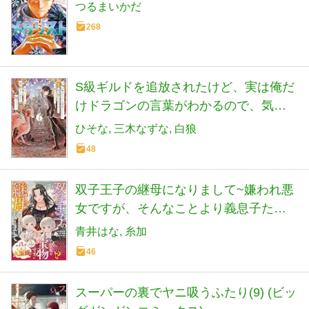
つるまいかだ
268
S級ギルドを追放されたけど、実は俺だ
けドラゴンの言葉がわかるので、気付
いたときには竜騎士の頂点を極めてま
ひそな
三木なずな
白狼
した。 6 (電撃コミックスNEXT)
48
双子王子の継母になりまして~嫌われ悪
女ですが、そんなことより義息子たち
が可愛すぎて困ります~ 2 (ベリーズフ
青井はな
糸加
ァンタジーコミックス)
46
スーパーの裏でヤニ吸うふたり(9) (ビッ