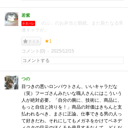
若紫
「のぶ」のお弁当と眼鏡。また新たなる常
ネタバレ
連キャラが。
★1
ナイス
コメント(0)
2025/12/15
つの
目つきの悪いロンバウトさん、いいキャラだな
（笑）フーゴさんみたいな職人さんにはこういう
人が絶対必要。「自分の腕に、技術に、商品に、
もっと自信と誇りを！」商品の対価はきちんと支
払われるべき、まさに正論。仕事できる男の人っ
て好きだわ。それにしてもメガネをかけてベネデ
ィクタの目元のほくろを発見するなんて、どんだ