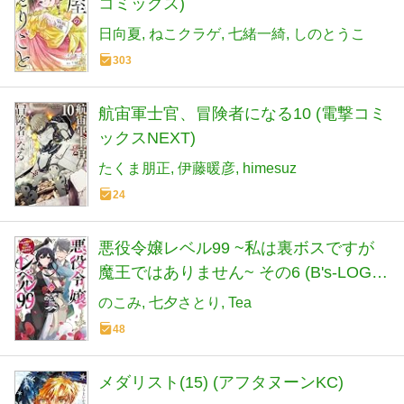
コミックス)
日向夏
ねこクラゲ
七緒一綺
しのとうこ
303
航宙軍士官、冒険者になる10 (電撃コミ
ックスNEXT)
たくま朋正
伊藤暖彦
himesuz
24
悪役令嬢レベル99 ~私は裏ボスですが
魔王ではありません~ その6 (B's-LOG
COMICS)
のこみ
七夕さとり
Tea
48
メダリスト(15) (アフタヌーンKC)