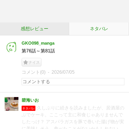
感想レビュー
ネタバレ
GKO098_manga
第76話～第81話
ナイス
コメント(0)
2026/07/05
碧海いお
久しぶりに続きを読みましたが、居酒屋の
ネタバレ
ぶでケーキ。ここって主に和食じゃありませんで
したっけ？ アスパラガスを豚で巻いた揚げ物が実
に美味しそう。食べたことがないかもしれない。