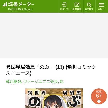
ログイン
新規登録
本を探
異世界居酒屋「のぶ」 (13) (角川コミック
ス・エース)
蝉川夏哉
,
ヴァージニア二等兵
,
転
感想
67