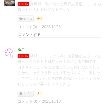
異世界に迷い込んだ現代人登場。ここから
ネタバレ
醤油を仕入れる様になるのかな
★3
ナイス
コメント(0)
2023/10/28
ゆこ
某所にて。この世界にも醤油がある！？と
ネタバレ
思ったらラストで日本人ー！気になる展開です。
ヨダさんはこっちに定住している感じなんでしょ
うかね。そうそう行ったり来たりなんて…難しそ
うですし。しかしなすの肉詰めめちゃくちゃおか
わりしてるの美味しそうすぎる。
★5
ナイス
コメント(0)
2023/10/10