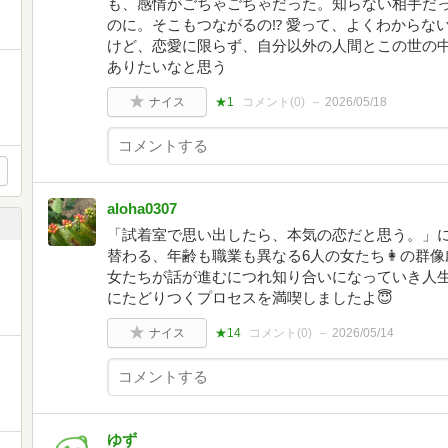
も、感情がごちゃごちゃだった。知らない相手だ
のに。そこもつながるの⁉︎ 愛って、よくわから
けど、恋愛に限らず、自分以外の人間とこの世の
ありたいなと思う
ナイス
★1
コメント(
0
)
2026/05/18
aloha0307
「試着室で思い出したら、本気の恋だと思う。」
替わる、年齢も職業も異なる6人の女たち👩の群
女たちが話が進むにつれ知り合いになっていき人
にたどりつくプロセスを満喫しましたよ😇
ナイス
★14
コメント(
0
)
2026/05/14
ゆず