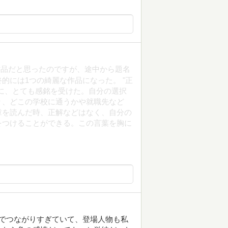
作品だと思ったのですが、途中から題名
的には1つの綺麗な作品になった。 "正
に、とても感銘を受けた。自分の選択
り、どこの学校に通うかや就職先など
章を読んだ時、正解などはなく、自分の
をつけることができる。この言葉を胸に
でつながりすぎていて、登場人物も私