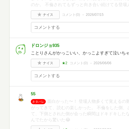
のか。 不倫されてもずっと向き合い続けてる登場
ナイス
コメント(
0
)
2026/07/15
ドロンジョ935
ことりさんがかっこいい、かっこよすぎて泣いち
ナイス
★2
コメント(
0
)
2026/06/06
55
面白かった〜！ 登場人物多くて覚えるの
ネタバレ
がってきて、読むの楽しかった。 不倫をした側、
て、下側とされた側が会った瞬間はドキドキしたな
んでたから驚いた😂