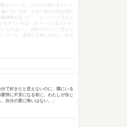
が繋がっていき、点と点が繋がるという
不倫している側・された側の心情が描か
の価値観があった。「なりたいと思えた
と生きていれば、近づいても遠ざかる
分になればいい。自分で好きだと思えな
盾している」素敵な言葉に出会い、自分
自分で好きだと思えないのに、隣にいる
の愛情に不安になる前に、わたしが信じ
ら、自分の愛に悔いはない。」