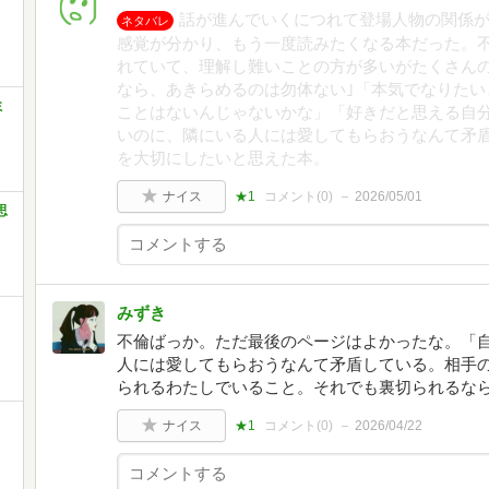
話が進んでいくにつれて登場人物の関係
ネタバレ
感覚が分かり、もう一度読みたくなる本だった。
れていて、理解し難いことの方が多いがたくさん
なら、あきらめるのは勿体ない｣「本気でなりたい
ミ
ことはないんじゃないかな」「好きだと思える自
いのに、隣にいる人には愛してもらおうなんて矛
を大切にしたいと思えた本。
ナイス
★1
コメント(
0
)
2026/05/01
思
みずき
不倫ばっか。ただ最後のページはよかったな。「
人には愛してもらおうなんて矛盾している。相手
られるわたしでいること。それでも裏切られるな
ナイス
★1
コメント(
0
)
2026/04/22