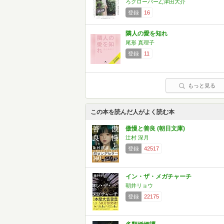
ろクローバーZ,津田大介
登録
16
隣人の愛を知れ
尾形 真理子
登録
11
もっと見る
この本を読んだ人がよく読む本
傲慢と善良 (朝日文庫)
辻村 深月
登録
42517
イン・ザ・メガチャーチ
朝井リョウ
登録
22175