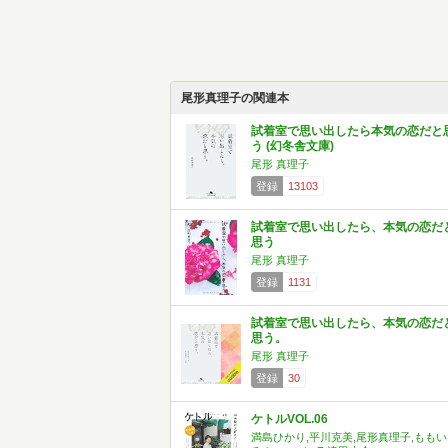
尾形真理子の関連本
試着室で思い出したら本気の恋だと
う (幻冬舎文庫)
尾形 真理子
登録
13103
試着室で思い出したら、本気の恋だ
思う
尾形 真理子
登録
1131
試着室で思い出したら、本気の恋だ
思う。
尾形 真理子
登録
30
ケトルVOL.06
満島ひかり,平川克美,尾形真理子,ももい