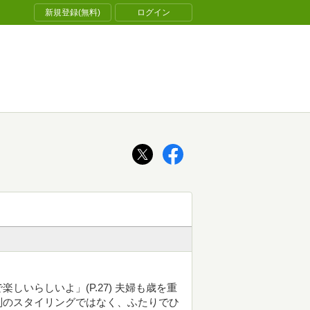
新規登録(無料)
ログイン
いらしいよ」(P.27) 夫婦も歳を重
別のスタイリングではなく、ふたりでひ