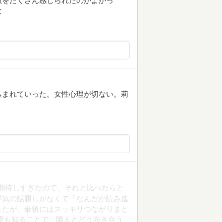
微をたくさん感じられたのがよかっ
な
込まれていった。女性心理が切ない。莉
んでて期待しすぎたので、それと比べたらと
倫・浮気の話題しかなくて「なんだか読み進
したが、最後にはスッキリつながりまと
愛も知ることで、隣人とどう向き合う