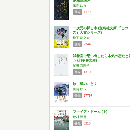
多類婚姻譚
凪良 ゆう
登録
4179
一次元の挿し木 (宝島社文庫 『この
ス』大賞シリーズ)
松下 龍之介
登録
23440
試着室で思い出したら本気の恋だと
う (幻冬舎文庫)
尾形 真理子
登録
13103
汝、星のごとく
凪良 ゆう
登録
37797
ファイア・ドーム (上)
辻村 深月
登録
5216