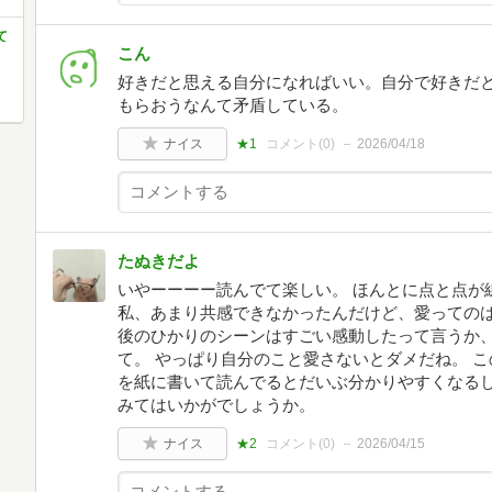
て
こん
好きだと思える自分になればいい。自分で好きだ
もらおうなんて矛盾している。
ナイス
★1
コメント(
0
)
2026/04/18
たぬきだよ
いやーーーー読んでて楽しい。 ほんとに点と点が
私、あまり共感できなかったんだけど、愛っての
後のひかりのシーンはすごい感動したって言うか
て。 やっぱり自分のこと愛さないとダメだね。 
を紙に書いて読んでるとだいぶ分かりやすくなる
みてはいかがでしょうか。
ナイス
★2
コメント(
0
)
2026/04/15