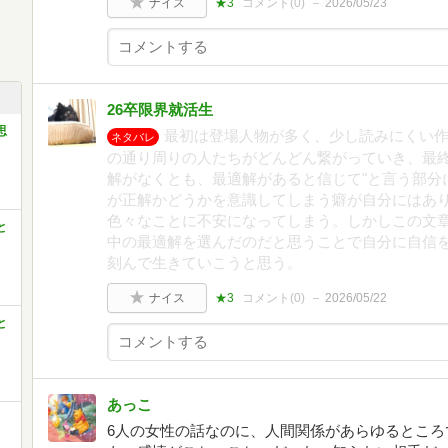
ナイス
★3
コメント(
0
)
2026/05/23
26卒限界就活生
思
最初は登場人物が多く、少し読みにくい
ネタバレ
の通り周りの人たちがどんどん繋がっていき、最終
解がなくとも、最適解があると信じて"と言う部分
が正解かどうかを意識してしまう癖が自分にはあ
色々なことに不安になってしまう。しかしこの文
と
中の最適解を選んだのだと思うことで自分に自信
刻んで生きていこうと思う。
ナイス
★3
コメント(
0
)
2026/05/22
と
あっこ
6人の女性の話なのに、人間関係があらゆるところ