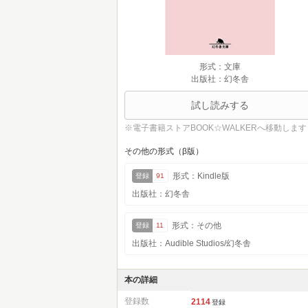
形式：文庫
出版社：幻冬舎
試し読みする
※電子書籍ストアBOOK☆WALKERへ移動します
その他の形式（β版）
形式：Kindle版
登録
91
出版社：幻冬舎
形式：その他
登録
11
出版社：Audible Studios/幻冬舎
本の詳細
登録数
2114
登録