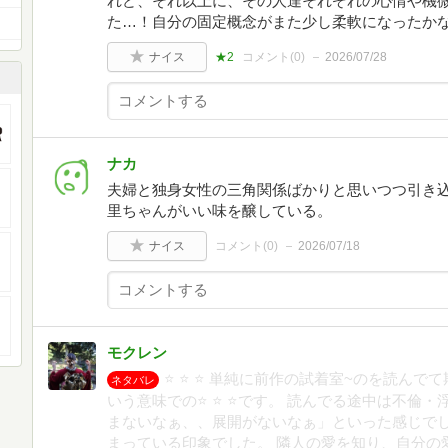
れど、それ以上に、その人達それぞれの心情や機
た…！自分の固定概念がまた少し柔軟になったか
ナイス
★2
コメント(
0
)
2026/07/28
ナカ
夫婦と独身女性の三角関係ばかりと思いつつ引き
里ちゃんがいい味を醸している。
ナイス
コメント(
0
)
2026/07/18
モクレン
⭐️ ⭐️ ⭐️ 単純に前作の試着室~のを読
ネタバレ
いう意味での⭐️ ⭐️ ⭐️です。 読んでる途中は不
まないなぁ、、展開がないなぁ」といった感じで
まっている印象でした。 隣人の愛を知り、自分の