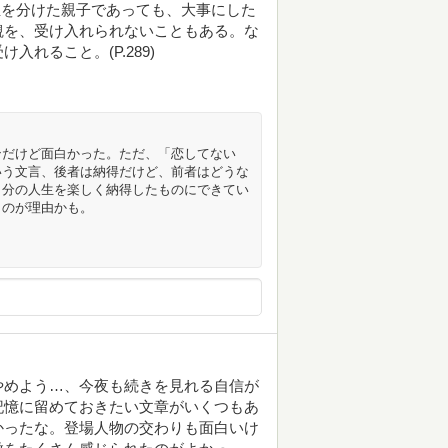
に血を分けた親子であっても、大事にした
観を、受け入れられないこともある。な
れること。(P.289)
ンだけど面白かった。ただ、「恋してない
いう文言、後者は納得だけど、前者はどうな
自分の人生を楽しく納得したものにできてい
うのが理由かも。
やめよう…、今夜も続きを見れる自信が
記憶に留めておきたい文章がいくつもあ
かったな。登場人物の交わりも面白いけ