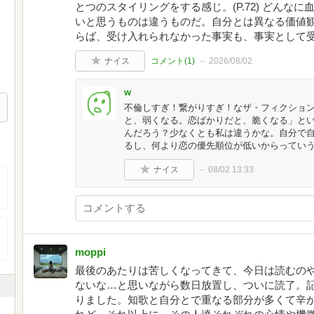
とつのスタイリングをする感じ。(P.72) どんな
いと思うものは違うものだ。自分とは異なる価値
らば、受け入れられなかった事実も、事実として受け入
ナイス
コメント(
1
)
2026/08/02
w
不倫しすぎ！繋がりすぎ！なザ・フィクショ
と、弱くなる。恋ばかりだと、脆くなる」と
んだろう？少なくとも私は違うかな。自分で
るし、何より恋の優先順位が低いからってい
ナイス
08/02 13:33
moppi
最後のあたりは苦しくなってきて、今日は読むの
ないな…と思いながら数日放置し、ついに読了。
りました。知歌と自分とで重なる部分が多くて辛