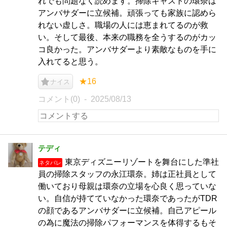
れでも問題なく読めます。掃除キャストの環奈は
アンバサダーに立候補。頑張っても家族に認めら
れない虚しさ。職場の人には恵まれてるのが救
い。そして最後、本来の職務を全うするのがカッ
コ良かった。アンバサダーより素敵なものを手に
入れてると思う。
★16
ナイス
コメント(0)
2025/08/13
テディ
東京ディズニーリゾートを舞台にした準社
ネタバレ
員の掃除スタッフの永江環奈。姉は正社員として
働いており母親は環奈の立場を心良く思っていな
い。自信が持てていなかった環奈であったがTDR
の顔であるアンバサダーに立候補。自己アピール
の為に魔法の掃除パフォーマンスを体得するもそ