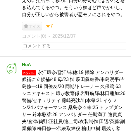
えめに拒否ってるのに自分の好奇心でよかれと巻
き込んでくるやつ。そういう奴ほど声でかいし、
自分が正しいから被害者が悪モノにされるやつ。
★7
ナイス
コメント(0)
2025/12/07
NoA
永江環奈/雪江/未穂:19 掃除 アンバサダー
ネタバレ
候補に立候補/48 母/23 姉 萩田眞結香/串島滉平/吉
島修一:19 同僚友/20 同期/トレーナー 久保篤:63
シニアキャスト 環が教育係 岩野航輝/林田蓮加:26
警備/セキュリティ 藤崎亮汰/山本肇:21 イケメ
ン/24 パフォーマンス 桑島奈々未:25 トップダン
サー 鈴本彩芽:28 アンバサダー 任期満了 逸貴貞
夫/倉津/鵜野:正社員/逸上司/衣装制作 田辺/斉藤:副
業猟師 橋田修一:代表取締役 檜山申樹:居残り客