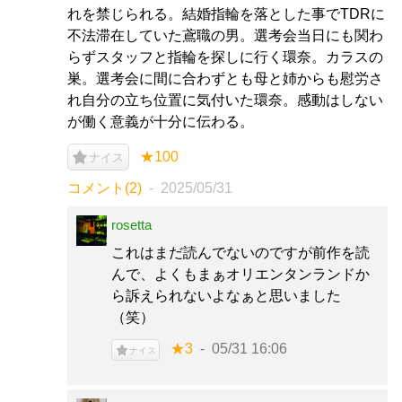
れを禁じられる。結婚指輪を落とした事でTDRに
不法滞在していた鳶職の男。選考会当日にも関わ
らずスタッフと指輪を探しに行く環奈。カラスの
巣。選考会に間に合わずとも母と姉からも慰労さ
れ自分の立ち位置に気付いた環奈。感動はしない
が働く意義が十分に伝わる。
★100
ナイス
コメント(2)
2025/05/31
rosetta
これはまだ読んでないのですが前作を読
んで、よくもまぁオリエンタンランドか
ら訴えられないよなぁと思いました
（笑）
★3
05/31 16:06
ナイス