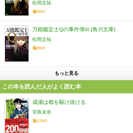
松岡圭祐
8805
万能鑑定士Qの事件簿III (角川文庫)
松岡圭祐
6920
もっと見る
この本を読んだ人がよく読む本
成瀬は都を駆け抜ける
宮島未奈
12681