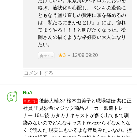
だけでいい。東京湾のヘドロのにおいを
嗅ぎ、液状化を心配し、ペンキの退色に
ともなう塗り直しの費用に頭を痛めるの
は、私たちにまかせとけ」」には、惚れ
てまうやろ！！！と叫びたくなった。松
岡さんの描くような格好良い大人になり
たい。
★3
12/09 09:20
ナイス
NoA
後藤大輔:37 桜木由美子と職場結婚 共に正
ネタバレ
社員 里見沙希:マジック商品メーカー派遣トレー
ナー 16年後 カタカナキャストが多く出てきて馴
染みないのでどんなキャストかわからずなんとな
くで読んだ 現実にもいるよな串島みたいなの。控