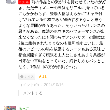
前の作品との繋がりを持たせていたのが好
ネタバレ
き。ただディズニーの裏側をリアルに描いている
にもかかわらず、登場人物は明らかに"キャラ付
け"されている性格であり物語すぎるな…と思う
ような展開が多々あった。そういったバランスの
悪さがある。魔法のホウキのパフォーマンスが出
来なくなったにも関わらずアンバサダーの順位は
2位に維持されたままなのも違和感すごいし、最
後のアピールの場を放棄するシーンもある意味ご
都合展開すぎて頑張る主人公にさえあまり共感が
出来ない言動をとっていた。終わり方もパッとし
なく、1作品目の方が好きだった。
★11
ナイス
コメント(0)
2024/10/16
あっこ