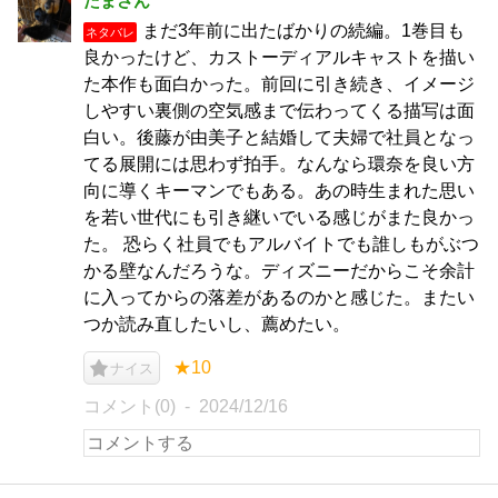
たまさん
まだ3年前に出たばかりの続編。1巻目も
ネタバレ
良かったけど、カストーディアルキャストを描い
た本作も面白かった。前回に引き続き、イメージ
しやすい裏側の空気感まで伝わってくる描写は面
白い。後藤が由美子と結婚して夫婦で社員となっ
てる展開には思わず拍手。なんなら環奈を良い方
向に導くキーマンでもある。あの時生まれた思い
を若い世代にも引き継いでいる感じがまた良かっ
た。 恐らく社員でもアルバイトでも誰しもがぶつ
かる壁なんだろうな。ディズニーだからこそ余計
に入ってからの落差があるのかと感じた。またい
つか読み直したいし、薦めたい。
★10
ナイス
コメント(0)
2024/12/16