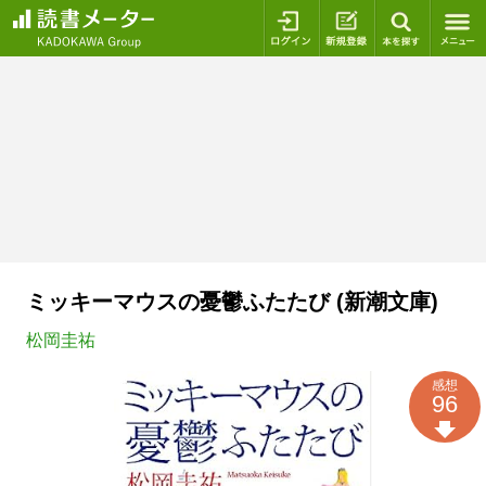
ログイン
新規登録
本を探
ミッキーマウスの憂鬱ふたたび (新潮文庫)
松岡圭祐
感想
96