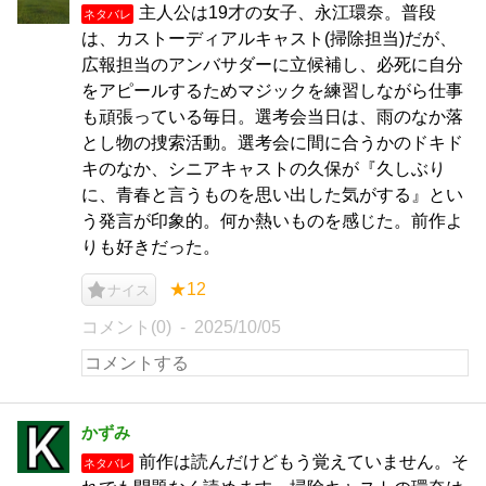
主人公は19才の女子、永江環奈。普段
ネタバレ
は、カストーディアルキャスト(掃除担当)だが、
広報担当のアンバサダーに立候補し、必死に自分
をアピールするためマジックを練習しながら仕事
も頑張っている毎日。選考会当日は、雨のなか落
とし物の捜索活動。選考会に間に合うかのドキド
キのなか、シニアキャストの久保が『久しぶり
に、青春と言うものを思い出した気がする』とい
う発言が印象的。何か熱いものを感じた。前作よ
りも好きだった。
★12
ナイス
コメント(0)
2025/10/05
かずみ
前作は読んだけどもう覚えていません。そ
ネタバレ