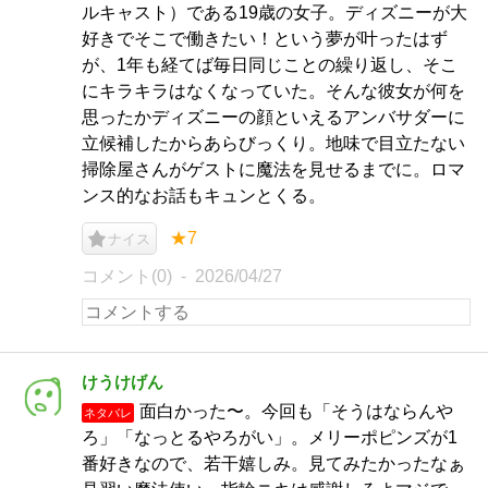
ルキャスト）である19歳の女子。ディズニーが大
好きでそこで働きたい！という夢が叶ったはず
が、1年も経てば毎日同じことの繰り返し、そこ
にキラキラはなくなっていた。そんな彼女が何を
思ったかディズニーの顔といえるアンバサダーに
立候補したからあらびっくり。地味で目立たない
掃除屋さんがゲストに魔法を見せるまでに。ロマ
ンス的なお話もキュンとくる。
★7
ナイス
コメント(0)
2026/04/27
けうけげん
面白かった〜。今回も「そうはならんや
ネタバレ
ろ」「なっとるやろがい」。メリーポピンズが1
番好きなので、若干嬉しみ。見てみたかったなぁ