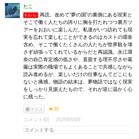
たこ
再読。改めて“夢の国”の裏側にある現実と
ネタバレ
そこで働く人たちの誇りに胸を打たれつつ裏方ツ
アーをおおいに楽しんだ。私達がいつ訪れても現
実を忘れて楽しむことができるのはカストの環奈
含め、そこで働くたくさんの人たちが世界観を壊
さず頑張ってくれているからだと再認識。永江環
奈の自己肯定感の低さや、直面する理不尽さや葛
藤は実際の職場でもよくあることで共感しながら
読み進めるが、楽しいだけの仕事なんてどこにも
ないと痛感。物語の結末は、夢物語ではなく現実
をしっかり見据えたもので、それが逆に温かく心
に残った。
★30
ナイス
コメント(0)
2025/05/09