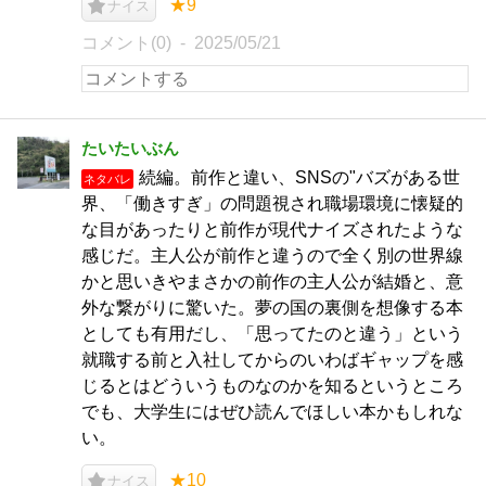
★9
ナイス
コメント(0)
2025/05/21
たいたいぶん
続編。前作と違い、SNSの"バズがある世
ネタバレ
界、「働きすぎ」の問題視され職場環境に懐疑的
な目があったりと前作が現代ナイズされたような
感じだ。主人公が前作と違うので全く別の世界線
かと思いきやまさかの前作の主人公が結婚と、意
外な繋がりに驚いた。夢の国の裏側を想像する本
としても有用だし、「思ってたのと違う」という
就職する前と入社してからのいわばギャップを感
じるとはどういうものなのかを知るというところ
でも、大学生にはぜひ読んでほしい本かもしれな
い。
★10
ナイス