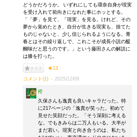
どうかだろうか。 いずれにしても環奈自身が現実
を受け入れて前向きになれた事にホッとする。
「「夢」を見て、「現実」を見る。けれど、その
夢から覚めたとき、自分が生きる現実も、捨てた
ものじゃないと、少し信じられるようになる。青
春とはその繰り返しで、これこそが成長小説の醍
醐味だと思うのです。」という藤田さんの解説に
は膝を打った。
★13
ナイス
コメント(1)
2025/12/09
橙
久保さんも逸貴も良いキャラだった。特
に217ページの「逸貴が笑った。初めて
見せた笑顔だった。「そう深刻に考える
な。でもきみらは二万人もいる。大半が
まだ若い。現実と向き合うのは、私たち