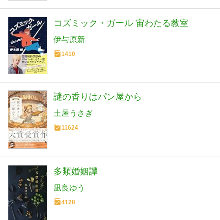
コズミック・ガール 宙わたる教室
伊与原新
1410
謎の香りはパン屋から
土屋うさぎ
11624
多類婚姻譚
凪良ゆう
4128