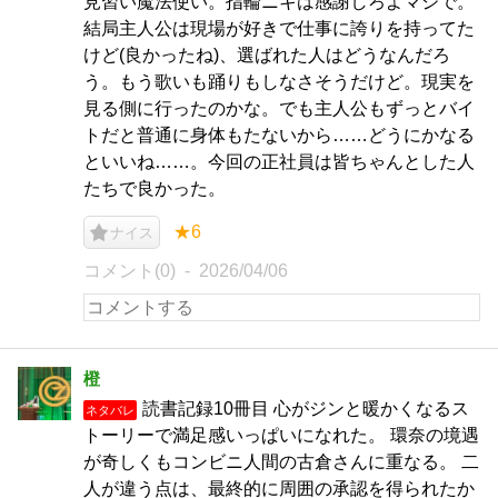
見習い魔法使い。指輪ニキは感謝しろよマジで。
結局主人公は現場が好きで仕事に誇りを持ってた
けど(良かったね)、選ばれた人はどうなんだろ
う。もう歌いも踊りもしなさそうだけど。現実を
見る側に行ったのかな。でも主人公もずっとバイ
トだと普通に身体もたないから……どうにかなる
といいね……。今回の正社員は皆ちゃんとした人
たちで良かった。
★6
ナイス
コメント(0)
2026/04/06
橙
読書記録10冊目 心がジンと暖かくなるス
ネタバレ
トーリーで満足感いっぱいになれた。 環奈の境遇
が奇しくもコンビニ人間の古倉さんに重なる。 二
人が違う点は、最終的に周囲の承認を得られたか