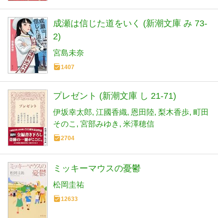
成瀬は信じた道をいく (新潮文庫 み 73-
2)
宮島未奈
1407
プレゼント (新潮文庫 し 21-71)
伊坂幸太郎
江國香織
恩田陸
梨木香歩
町田
そのこ
宮部みゆき
米澤穂信
2704
ミッキーマウスの憂鬱
松岡圭祐
12633