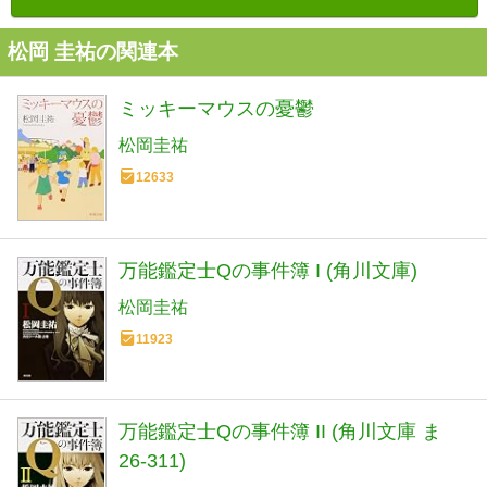
松岡 圭祐の関連本
ミッキーマウスの憂鬱
松岡圭祐
12633
万能鑑定士Qの事件簿 I (角川文庫)
松岡圭祐
11923
万能鑑定士Qの事件簿 II (角川文庫 ま
26-311)