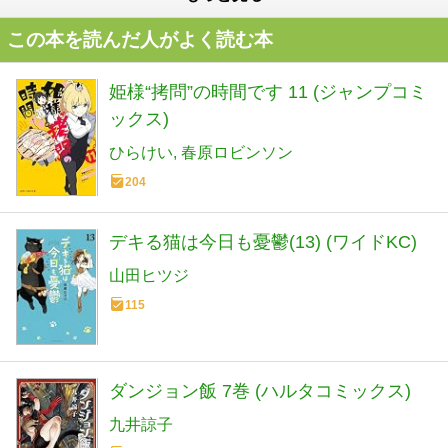
この本を読んだ人がよく読む本
姫様“拷問”の時間です 11 (ジャンプコミ
ックス)
ひらけい
春原ロビンソン
204
デキる猫は今日も憂鬱(13) (ワイドKC)
山田ヒツジ
115
ダンジョン飯 7巻 (ハルタコミックス)
九井諒子