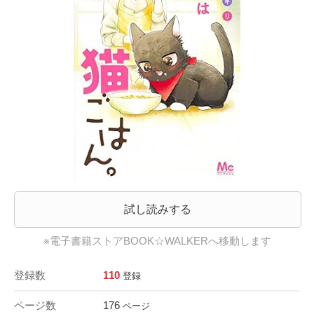
試し読みする
※電子書籍ストアBOOK☆WALKERへ移動します
登録数
110
登録
ページ数
176
ページ