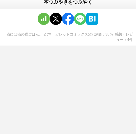
本つぶやきをつぶやく
猫には猫の猫ごはん。 2 (マーガレットコミックス)
の
評価
38
％
感想・レビ
ュー
4
件