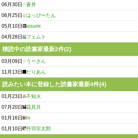
06月30日
蒼井
06月25日
はっぴーたん
05月10日
iosumi
04月28日
フェムト
積読中の読書家最新2件(2)
03月09日
うーさん
11月13日
だりあん
読みたい本に登録した読書家最新4件(4)
01月23日
不知火
07月20日
花見月
01月16日
m
01月10日
丹羽宗太郎