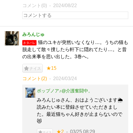
コメント(0)
2024/08/22
みろんじゅ
猫のユキが突然いなくなり…。うちの猫も
ネタバレ
脱走して散々捜したら軒下に隠れてたり…。と昔
の出来事を思い出した。3巻へ。
★15
ナイス
コメント(2)
2024/03/24
ポップノア♪@介護奮闘中。
みろんじゅさん、おはようございます🌦️
読みたい本に登録させていただきまし
た。最近猫ちゃん好きが止まらないので
😻
★2
03/25 08:29
ナイス