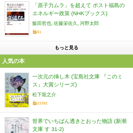
「原子力ムラ」を超えて ポスト福島の
エネルギー政策 (NHKブックス)
飯田哲也
佐藤栄佐久
河野太郎
61
もっと見る
人気の本
一次元の挿し木 (宝島社文庫 『このミ
ス』大賞シリーズ)
松下龍之介
23392
世界でいちばん透きとおった物語 (新潮
文庫 す 31-2)