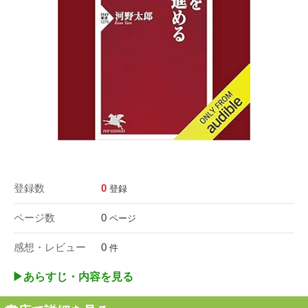
登録数
0
登録
ページ数
0
ページ
感想・レビュー
0
件
▶︎あらすじ・内容を見る