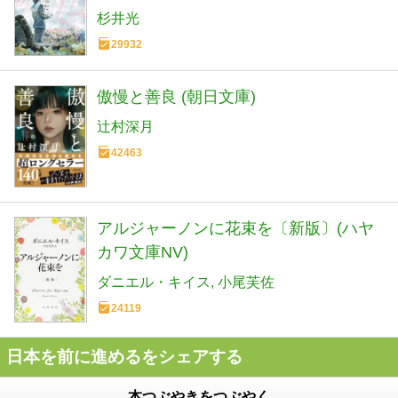
杉井光
29932
傲慢と善良 (朝日文庫)
辻村深月
42463
アルジャーノンに花束を〔新版〕(ハヤ
カワ文庫NV)
ダニエル・キイス
小尾芙佐
24119
日本を前に進めるをシェアする
本つぶやきをつぶやく