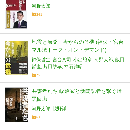
河野太郎
261
地震と原発 今からの危機 (神保・宮台
マル激トーク・オン・デマンド)
神保哲生
宮台真司
小出裕章
河野太郎
飯田
哲也
片田敏孝
立石雅昭
75
共謀者たち 政治家と新聞記者を繋ぐ暗
黒回廊
河野太郎
牧野洋
63