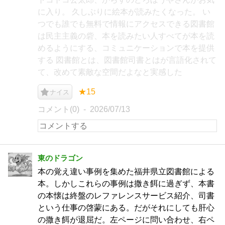
に入り。 久しぶりに絵本が読みたくなった。 い
つでも誰でも無料で情報にアクセスできる図書館
は民主主義の砦、本を読みたい人すべてが本を読
めるようにする、コミュニケーションで本を提供
する 図書館とは、図書館司書とはが言語化されて
て、改めて素敵な空間だよなと実感した
★15
ナイス
コメント(0)
2026/07/13
東のドラゴン
本の覚え違い事例を集めた福井県立図書館による
本。しかしこれらの事例は撒き餌に過ぎず、本書
の本懐は終盤のレファレンスサービス紹介、司書
という仕事の啓蒙にある。だがそれにしても肝心
の撒き餌が退屈だ。左ページに問い合わせ、右ペ