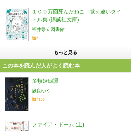
１００万回死んだねこ 覚え違いタイ
トル集 (講談社文庫)
福井県立図書館
6
もっと見る
この本を読んだ人がよく読む本
多類婚姻譚
凪良ゆう
4153
ファイア・ドーム (上)