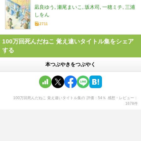
凪良ゆう
瀬尾まいこ
坂木司
一穂ミチ
三浦
しをん
2711
100万回死んだねこ 覚え違いタイトル集をシェア
する
本つぶやきをつぶやく
100万回死んだねこ 覚え違いタイトル集
の
評価
54
％
感想・レビュー
1678
件