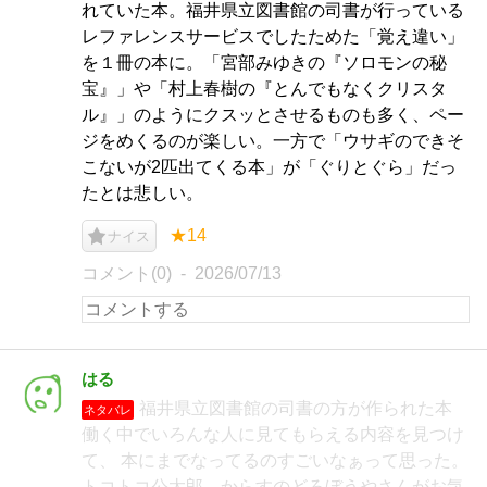
れていた本。福井県立図書館の司書が行っている
レファレンスサービスでしたためた「覚え違い」
を１冊の本に。「宮部みゆきの『ソロモンの秘
宝』」や「村上春樹の『とんでもなくクリスタ
ル』」のようにクスッとさせるものも多く、ペー
ジをめくるのが楽しい。一方で「ウサギのできそ
こないが2匹出てくる本」が「ぐりとぐら」だっ
たとは悲しい。
★14
ナイス
コメント(0)
2026/07/13
はる
福井県立図書館の司書の方が作られた本
ネタバレ
働く中でいろんな人に見てもらえる内容を見つけ
て、 本にまでなってるのすごいなぁって思った。
トコトコ公太郎、からすのどろぼうやさんがお気