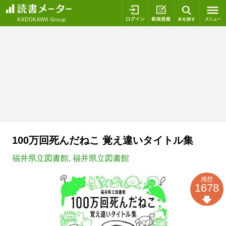
ログイン
新規登録
本を探
100万回死んだねこ 覚え違いタイトル集
福井県立図書館
,
福井県立図書館
感想
1678