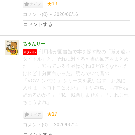
★19
ナイス
コメント(0)
2026/06/16
ちゃんりー
利用者が図書館で本を探す際の「覚え違い
ネタバレ
タイトル」と、それに対する司書の回答をまとめ
た一冊。知っている作品はそれほど多くなかった
けれど十分面白かった。読んでいて昔の
『VOW（バウ）』シリーズを思い出す。お気に
入りは「トコトコ公太郎」「おい桐島、お前部活
辞めるのか？」「私、残業しません」「これこれ
ちこうよれ」
★17
ナイス
コメント(0)
2026/06/14