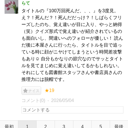
らて
タイトルの『100万回死んだ、、、』を3度見。
え？！死んだ？！死んだだっけ？！しばらくフリ
ーズしたのち、覚え違いが目に入り、やっと納得
（笑）クイズ形式で覚え違いが紹介されているの
も面白いし、間違いへのフォローが優しい！ 読ん
だ後に本屋さんに行ったら、タイトルを目で追っ
ている時に顔がニヤけてしまうという時間差攻撃
もあり☺︎ 自分もかなりの節穴なのでサッとタイト
ルを見てまじめに覚え違いしてるかもしれない。
それにしても図書館スタッフさんや書店員さんの
推理力には脱帽です。
★19
ナイス
コメント(0)
2026/05/04
最初
1
2
3
4
5
最後