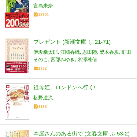
宮島未奈
12701
プレゼント (新潮文庫 し 21-71)
伊坂幸太郎
江國香織
恩田陸
梨木香歩
町田
そのこ
宮部みゆき
米澤穂信
2732
祖母姫、ロンドンへ行く!
椹野道流
4135
本屋さんのある街で (文春文庫 ふ 53-2)