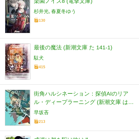
楽園ノイズ8 (電撃文庫)
杉井光
春夏冬ゆう
130
最後の魔法 (新潮文庫 た 141-1)
駄犬
415
街角ハルシネーション：探偵AIのリア
ル・ディープラーニング (新潮文庫 は
72-5)
早坂吝
213