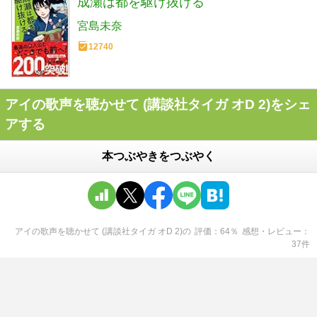
成瀬は都を駆け抜ける
宮島未奈
12740
アイの歌声を聴かせて (講談社タイガ オD 2)をシェ
アする
本つぶやきをつぶやく
アイの歌声を聴かせて (講談社タイガ オD 2)
の
評価
64
％
感想・レビュー
37
件