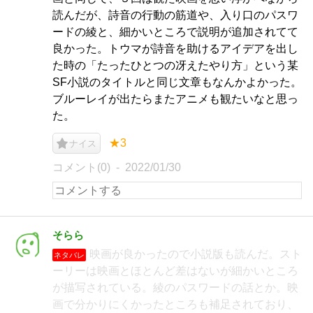
読んだが、詩音の行動の筋道や、入り口のパスワ
ードの綾と、細かいところで説明が追加されてて
良かった。トウマが詩音を助けるアイデアを出し
た時の「たったひとつの冴えたやり方」という某
SF小説のタイトルと同じ文章もなんかよかった。
ブルーレイが出たらまたアニメも観たいなと思っ
た。
★3
ナイス
コメント(0)
2022/01/30
そらら
映画が良かったので小説版も読んだ。スト
ネタバレ
ーリーは映画とほとんど差はないが細かいところ
が描写されている。綾のパスワードの話とか。映
画で分かりにくかったところも補足されており、