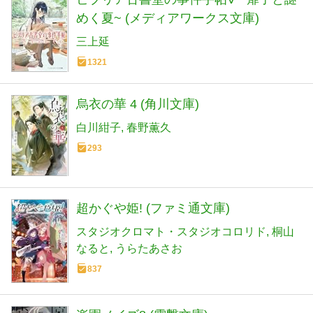
めく夏~ (メディアワークス文庫)
三上延
1321
烏衣の華 4 (角川文庫)
白川紺子
春野薫久
293
超かぐや姫! (ファミ通文庫)
スタジオクロマト・スタジオコロリド
桐山
なると
うらたあさお
837