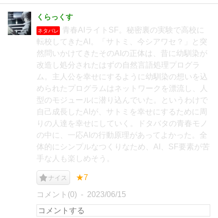
くらっくす
青春AIライトSF。秘密裏の実験で高校に
ネタバレ
転校してきたAI。「サトミ、今シアワセ？」と突
然問いかけてきたそのAIの正体は、昔に幼馴染が
改造し処分されたはずの自然言語処理プログラ
ム。主人公を幸せにするように幼馴染の想いを込
められたプログラムはネットワークを漂流し、人
型のモジュールに潜り込んでいた。というわけで
自己成長したAIが、サトミを幸せにするために周
りの人達を幸せにしていく。ドタバタの青春モノ
の中に、一応AIの行動原理があってよかった。全
体的にシンプルなつくりなため、AI、SF要素が苦
手な人も楽しめそう。
★7
ナイス
コメント(0)
2023/06/15