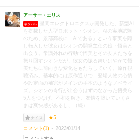
アーサー・エリス
星間エレクトロニクスが開発した、新型AI
ネタバレ
を搭載した人型ロボット・シオン。AIの実地試験
のため、景部高校に「AIである」という事実を隠
し転入した彼女はシオンの開発主任の娘・悟美と
出会う。常識外れの行動で悟美とその友人たちを
振り回すシオンだが、彼女の振る舞いはやがて悟
美たちに前向きな変化をもたらしていく。原作視
聴済み。基本的には原作通りで、登場人物の心情
や設定面の補完がメインの手本のようなノベライ
ズ。シオンの奇行が出会うはずのなかった悟美ら
5人をつなげ、不和を解き、友情を築いていくさ
まは爽快感があるし、（続）
★5
ナイス
コメント(1)
2023/01/14