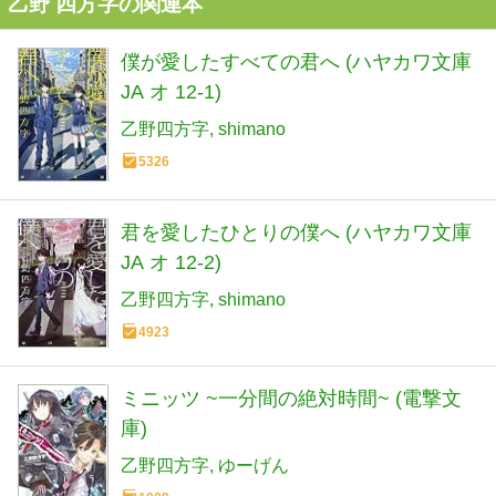
乙野 四方字の関連本
僕が愛したすべての君へ (ハヤカワ文庫
JA オ 12-1)
乙野四方字
shimano
5326
君を愛したひとりの僕へ (ハヤカワ文庫
JA オ 12-2)
乙野四方字
shimano
4923
ミニッツ ~一分間の絶対時間~ (電撃文
庫)
乙野四方字
ゆーげん