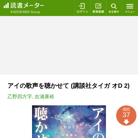
ログイン
新規登録
本を探
アイの歌声を聴かせて (講談社タイガ オD 2)
乙野四方字
,
吉浦康裕
感想
37