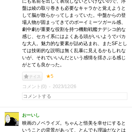
にも名前を出して表現しないといけないので、序
盤は綾の取り巻きも必要なキャラかと覚えようと
して脳が散らかってしまっていた。中盤からの登
場人物が固まってきてのボーイミーツガール感、
劇中劇が重要な役割を持つ機動戦艦ナデシコ的な
感じ、セカイ系にはよくある頭がいいようでバカ
な大人。魅力的な要素が詰め込まれ、またSFとし
ては技術的な説明は無く乱暴に見えるかもしれな
いが、それでいいんだという感情を揺さぶる感じ
がとても良かった。
★5
ナイス
コメント(0)
2023/12/26
おーいし
映画のノベライズ。ちゃんと悟美を幸せにすると
いうことの背景があって、とんでも理論だなとは