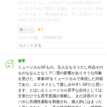
読みやすかった。内容はAIである詩音が悟美を幸
せにするために奮闘する物語。SFものだが、青春
ものでもあり、爽快感がある。同じ監督のイヴの
時間も好きでSF感が好き。
★4
ナイス
コメント(0)
2022/01/12
遊季
ミュージカルSFもの。主人公もそうだし作品その
ものもなんとなくア〇雪の影響がありそうな印象
を受けた。青春SFをミュージカルで表現した内容
であり、エンタメとして親しみやすいSFだと思い
ます。とはいえミュージカル苦手な自分としては
文章だけでも苦手意識が発動し、また詩音のドタ
バタに共感性羞恥を刺激され、個人的にはまった