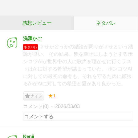
感想レビュー
ネタバレ
洗濯かご
幸せかどうかの結論が周りが幸せという結
ネタバレ
論が良い。 その結果、皆を幸せにしようとするポ
ンコツAIが世界中の人に歌声を聴かせに行くラス
トはAIに対する希望が詰まっていた。 ポンコツAI
に対しての最初の命令も、それを守るために頑張
るAIがAIに対しての希望と愛があり良かった。
★1
ナイス
コメント(0)
2026/03/03
Kenji