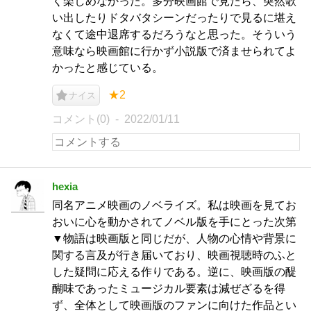
く楽しめなかった。多分映画館で見たら、突然歌
い出したりドタバタシーンだったりで見るに堪え
なくて途中退席するだろうなと思った。そういう
意味なら映画館に行かず小説版で済ませられてよ
かったと感じている。
★2
ナイス
コメント(0)
2022/01/11
hexia
同名アニメ映画のノベライズ。私は映画を見てお
おいに心を動かされてノベル版を手にとった次第
▼物語は映画版と同じだが、人物の心情や背景に
関する言及が行き届いており、映画視聴時のふと
した疑問に応える作りである。逆に、映画版の醍
醐味であったミュージカル要素は減ぜざるを得
ず、全体として映画版のファンに向けた作品とい