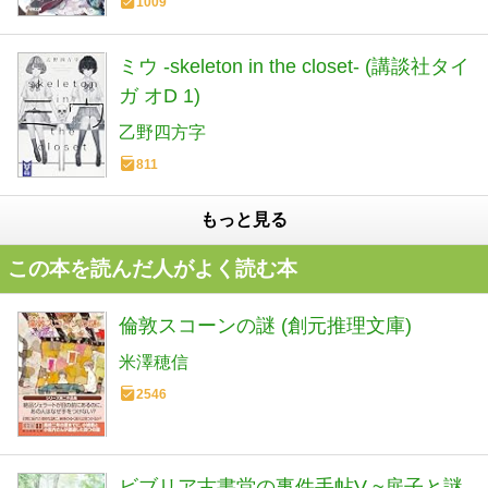
1009
ミウ -skeleton in the closet- (講談社タイ
ガ オD 1)
乙野四方字
811
もっと見る
この本を読んだ人がよく読む本
倫敦スコーンの謎 (創元推理文庫)
米澤穂信
2546
ビブリア古書堂の事件手帖V ~扉子と謎