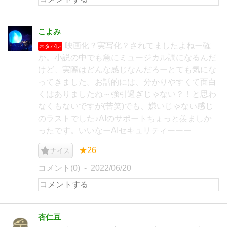
こよみ
映画化？実写化？されてましたよねー確
ネタバレ
か。小説の中でも急にミュージカル調になるんだ
けど、実際はどんな感じなんだろーとても気にな
ってきました。お話的には、分かりやすくて面白
くはありましたね～強引過ぎじゃない？！と思わ
なくもないですが(苦笑)でも、嫌いじゃない感じ
のラストでした♪AIのサポートちょっと羨ましか
ったです。いいなーAIセキュリティーーー
★26
ナイス
コメント(0)
2022/06/20
杏仁豆