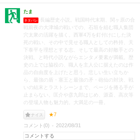
たま
長編歴史小説。戦国時代末期、関ヶ原の合
ネタバレ
戦前夜の大津城の戦いでの、石垣を組む職人集団
穴太衆の活躍を描く。西軍4万を釘付けにした決
死の戦い、その中で見せる職人としての矜持、天
下泰平を理想とする志、そして最高の好敵手との
決戦、と時代小説ながらエンタメ要素が満載。歴
史の上では脇役の、職人を主人公に据えたのは作
品の自由度を上げたと思う。悲しい生い立ちか
ら、最強の盾・塞王と最強の矛・砲仙の対決、戦
いの結末とラストシーンまで、ページを捲る手が
止まらない。匡介や彦九郎はじめ、源斎、高次等
の登場人物も魅力的。大満足の一冊。
★7
ナイス
コメント(0)
2022/08/31