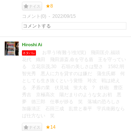
★8
ナイス
コメント(0)
2022/09/15
Hiroshi Ai
お早う!有難う!生!(笑) 飛田匡介,福頭
ネタバレ
花代 織田 飛田源斎,命を守る盾 王を守ってい
る 立花宗茂,30 石垣の美しさは堅さ 1582,明
智光秀 悪人に力を貸すのは嫌だ 蒲生氏郷 何
としても生き抜くという覚悟 玲次 戦は絶え
る 矛盾の業 伏見城 蛍大名 ? 鉄砲 豊臣
秀吉 京極高次 陽だまりのような女,お初 悪
夢 徳三郎 仕事が捗る 笑 落城の恐ろしさ
加藤清正 石田三成 乱世と泰平 宇兵衛殿なら
ば仕方ない 笑
★14
ナイス