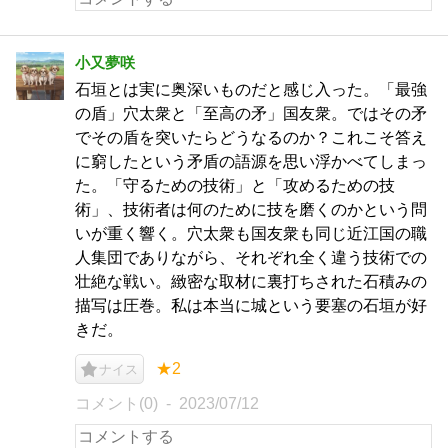
小又夢咲
石垣とは実に奥深いものだと感じ入った。「最強
の盾」穴太衆と「至高の矛」国友衆。ではその矛
でその盾を突いたらどうなるのか？これこそ答え
に窮したという矛盾の語源を思い浮かべてしまっ
た。「守るための技術」と「攻めるための技
術」、技術者は何のために技を磨くのかという問
いが重く響く。穴太衆も国友衆も同じ近江国の職
人集団でありながら、それぞれ全く違う技術での
壮絶な戦い。緻密な取材に裏打ちされた石積みの
描写は圧巻。私は本当に城という要塞の石垣が好
きだ。
★2
ナイス
コメント(0)
2023/07/12