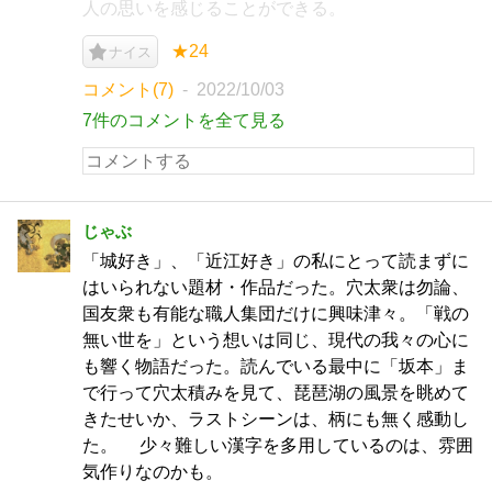
人の思いを感じることができる。
★24
ナイス
コメント(7)
2022/10/03
7件のコメントを全て見る
じゃぶ
「城好き」、「近江好き」の私にとって読まずに
はいられない題材・作品だった。穴太衆は勿論、
国友衆も有能な職人集団だけに興味津々。「戦の
無い世を」という想いは同じ、現代の我々の心に
も響く物語だった。読んでいる最中に「坂本」ま
で行って穴太積みを見て、琵琶湖の風景を眺めて
きたせいか、ラストシーンは、柄にも無く感動し
た。 少々難しい漢字を多用しているのは、雰囲
気作りなのかも。