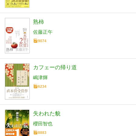
熟柿
佐藤正午
9074
カフェーの帰り道
嶋津輝
6234
失われた貌
櫻田智也
8883