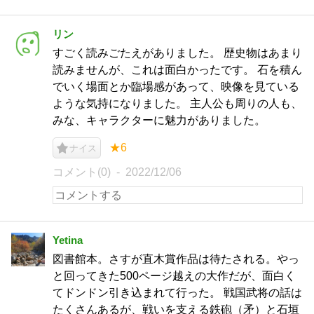
リン
すごく読みごたえがありました。 歴史物はあまり
読みませんが、これは面白かったです。 石を積ん
でいく場面とか臨場感があって、映像を見ている
ような気持になりました。 主人公も周りの人も、
みな、キャラクターに魅力がありました。
★6
ナイス
コメント(0)
2022/12/06
Yetina
図書館本。さすが直木賞作品は待たされる。やっ
と回ってきた500ページ越えの大作だが、面白く
てドンドン引き込まれて行った。 戦国武将の話は
たくさんあるが、戦いを支える鉄砲（矛）と石垣