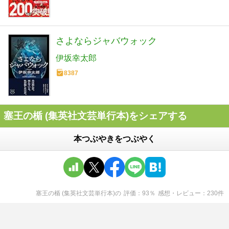
さよならジャバウォック
伊坂幸太郎
8387
塞王の楯 (集英社文芸単行本)をシェアする
本つぶやきをつぶやく
塞王の楯 (集英社文芸単行本)
の
評価
93
％
感想・レビュー
230
件