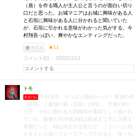
（盾）を作る職人が主人公と言うのが面白い切り
口だと思った。お城マニアはお城に興味がある人
と石垣に興味がある人に分かれると聞いていた
が、石垣に引かれる意味がわかった気がする。今
村翔吾っぽい、爽やかなエンティングだった。
★11
ナイス
コメント(0)
2022/11/13
トモ
今村先生、やっぱり面白かった！最強の矛
ネタバレ
（鉄砲）と最強の盾（石垣）の戦い。矛盾の戦い
だが、それに携わる人間模様が素晴らしく描かれ
ている。最後の大津城決戦は最後まで手に汗握る
展開だった。戦は武士が主役だが、こういった戦
を支えた人達にクローズアップされると、様々な