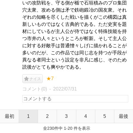
いの攻防戦を、守る側が楯で石垣積みのプロ集団
穴太衆、攻める側は矛で鉄砲鍛冶の国友衆。それ
ぞれの知略を尽くした戦いを描くがこの構図は真
新しいものではなく古典的である。ただ史実を題
材にしているが主人公が侍ではなく特殊技能を持
つ市井の人々というところが斬新。そして主人公
に対する好敵手は普通憎々しげに描かれることが
多いのだが、この作品では同じ志を持つが手段が
異なる者同士という設定を非凡に感じ、そのため
読後がとても爽やかである。
★7
ナイス
コメント(0)
2022/07/31
最初
1
2
3
4
5
最後
全230件中 1-20 件を表示