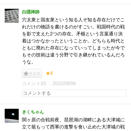
白隠禅師
穴太衆と国友衆という知る人ぞ知る存在だけでこ
れだけの物語を書けるのがすごい。戦国時代の戦
を影で支えた2つの存在。矛楯という言葉通り決
着はつかなかったということか。どちらも時代と
ともに廃れた存在になっていってしまったが今で
もその技術は違う分野で引き継がれているんだろ
うな。
★8
ナイス
コメント(0)
2022/08/06
きくちゃん
関ヶ原の合戦前夜、琵琶湖の湖畔にある大津城に
立て籠もって西軍の進撃を食い止めた大津城の戦