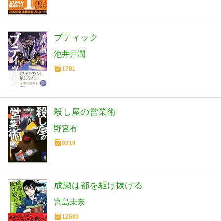
ブティック
池井戸潤
1781
殺し屋の営業術
野宮有
9310
成瀬は都を駆け抜ける
宮島未奈
12689