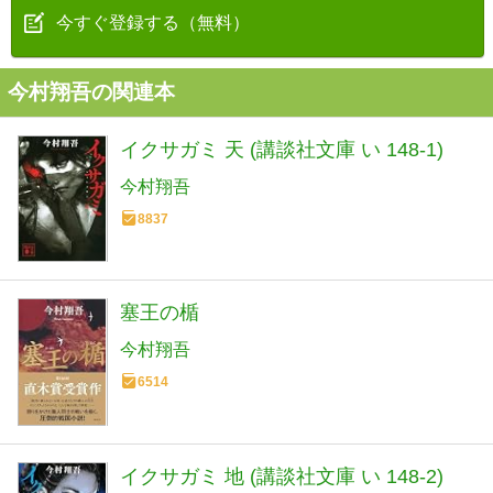
今すぐ登録する（無料）
今村翔吾の関連本
イクサガミ 天 (講談社文庫 い 148-1)
今村翔吾
8837
塞王の楯
今村翔吾
6514
イクサガミ 地 (講談社文庫 い 148-2)