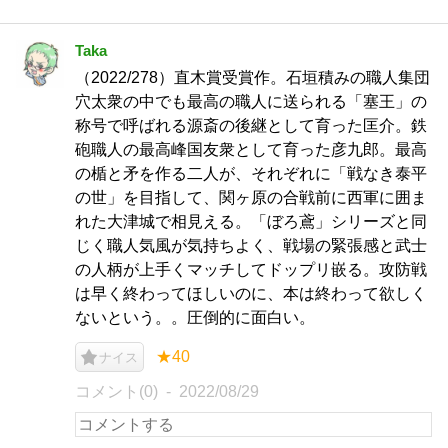
Taka
（2022/278）直木賞受賞作。石垣積みの職人集団
穴太衆の中でも最高の職人に送られる「塞王」の
称号で呼ばれる源斎の後継として育った匡介。鉄
砲職人の最高峰国友衆として育った彦九郎。最高
の楯と矛を作る二人が、それぞれに「戦なき泰平
の世」を目指して、関ヶ原の合戦前に西軍に囲ま
れた大津城で相見える。「ぼろ鳶」シリーズと同
じく職人気風が気持ちよく、戦場の緊張感と武士
の人柄が上手くマッチしてドップリ嵌る。攻防戦
は早く終わってほしいのに、本は終わって欲しく
ないという。。圧倒的に面白い。
★40
ナイス
コメント(0)
2022/08/29