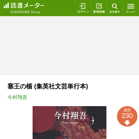
ログイン
新規登録
本を探
塞王の楯 (集英社文芸単行本)
今村翔吾
感想
230