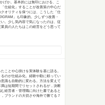
おかげか。基本的には無印における、こ
く「仕組化」することが改善策の中心だ
のクオリティを保つには、こうした「仕
IGRAM」も印象的。少しずつ改善・
ない。少し気内容で気になったのは、従
従業員の人たちはこの経営をどう思って
ったことや心掛けを実体験を基に語る。
きるのが仕組み化。経験や勘に頼ってい
の意識も自動的に変わる。方法を変えて
不満は短期間でリセットされるが，決断
悩む経営者・管理職に向けた書であると
り，ブランドの大切さや海外で勝てる７