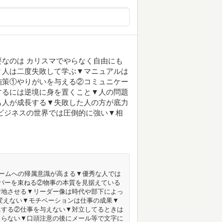
なのは カリスマでやらなく自由にも
▼人は二度失敗して学ぶ▼マニュアルは
施策①やりがいを与える②コミュニケー
するには逆境に身を置くこと▼人の問題
も人が成長する▼失敗した人の方が底力
ビジネスの世界では圧倒的に強い▼相
チームへの帰属意識が高まる▼優秀な人では
バーを束ねる②物事の本質を見据えている
着地させる▼リーダー像は時代や部下によっ
変えない▼モチベーションは仕事の成果▼
にする②仕事を与えない▼対立してるときは
とらない▼口頭注意の後にメール等で文字に