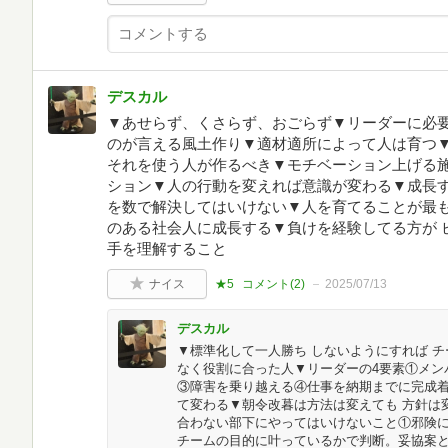
デスカル
▼あせらず、くさらず、おごらず▼リーダーに必要
のが言える風土作り▼適材適所によって人は育つ
それを使う人が作るべき▼モチベーション上げる
ション▼人の行動を変えれば意識が変わる▼成長
を数で解決してはいけない▼人を育てることが最
のある社会人に成長する▼負けを経験してる方が 
手を理解すること
ナイス
★5
コメント(
2
)
2025/07/13
デスカル
▼標準化して一人勝ち しないようにすれば 
なく役割に合った人▼リーダーの4要素①メン
③障害を乗り越える④仕事を納期までに完成
て変わる▼朝令改暮は方法は変えても 方針は
合わない部下にやってはいけないこと①邪険
チームの目的に叶っているかで判断。妥協案