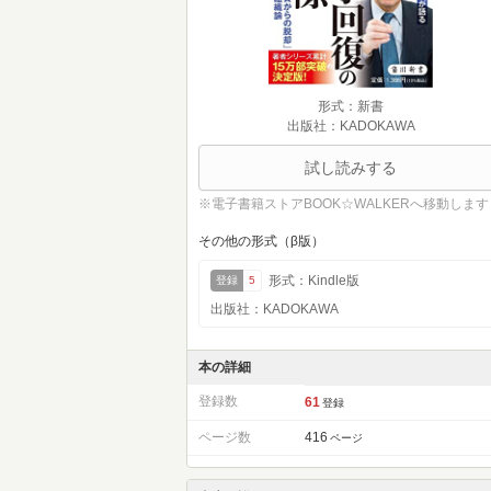
形式：新書
出版社：KADOKAWA
試し読みする
※電子書籍ストアBOOK☆WALKERへ移動します
その他の形式（β版）
形式：Kindle版
登録
5
出版社：KADOKAWA
本の詳細
登録数
61
登録
ページ数
416
ページ