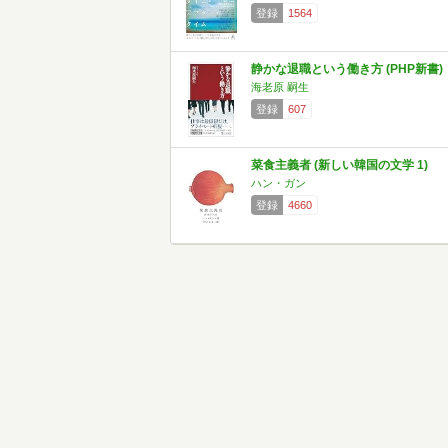
登録
1564
静かな退職という働き方 (PHP新書)
海老原 嗣生
登録
607
菜食主義者 (新しい韓国の文学 1)
ハン・ガン
登録
4660