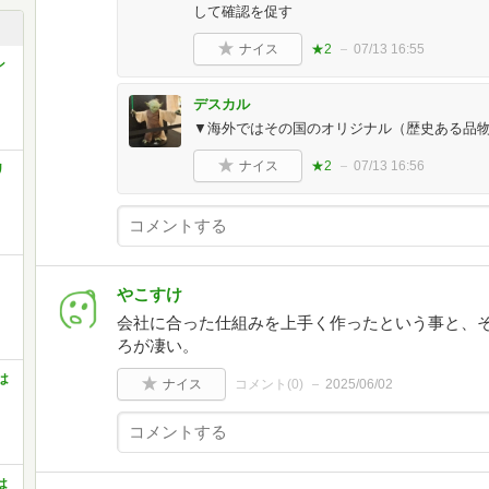
して確認を促す
ナイス
★2
07/13 16:55
ン
デスカル
▼海外ではその国のオリジナル（歴史ある品
ナイス
★2
07/13 16:56
リ
やこすけ
会社に合った仕組みを上手く作ったという事と、
ろが凄い。
は
ナイス
コメント(
0
)
2025/06/02
は