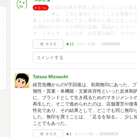
仕組み自体を更新し続けることにより自
ネタバレ
だった。考え、工夫し進化していくことが重要だ
象とそれを乗り越えてきた事実から感じとること
き感性のバランスを同社の店舗、商品からイメー
ず、くさらず、おごらず」の言葉を毎日、コツコ
ナイス
★13
コメント(
0
)
2026/05/01
Tatsuo Mizouchi
経営危機からのV字回復は、初期無印にあった、
個性・質素・単機能・文脈依存性といった反体制
に、ブランドとして生き残るためのマネジメント
再生した。そこで進められたのは、店舗運営や接
性化であり、その結果として、どこでも同じ無印
した。無印を買うことは、「足るを知る」、少し
ことでもあった。
ナイス
★1
コメント(
0
)
2026/04/19