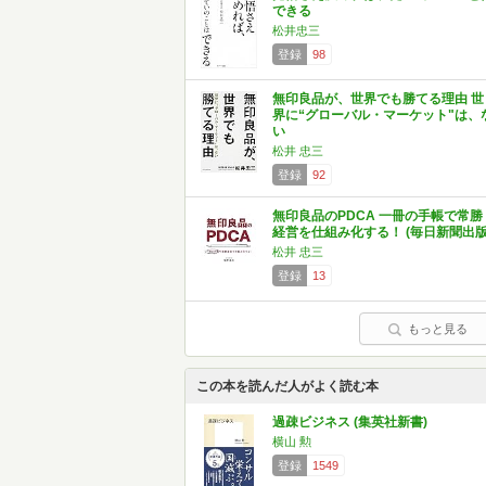
できる
松井忠三
登録
98
無印良品が、世界でも勝てる理由 世
界に“グローバル・マーケット"は、
い
松井 忠三
登録
92
無印良品のPDCA 一冊の手帳で常勝
経営を仕組み化する！ (毎日新聞出版
松井 忠三
登録
13
もっと見る
この本を読んだ人がよく読む本
過疎ビジネス (集英社新書)
横山 勲
登録
1549