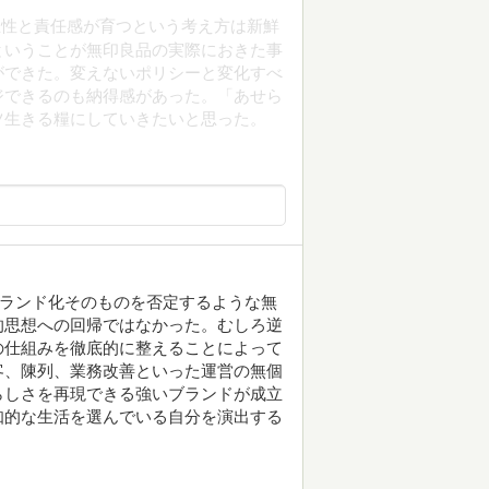
主性と責任感が育つという考え方は新鮮
ということが無印良品の実際におきた事
ができた。変えないポリシーと変化すべ
ジできるのも納得感があった。「あせら
ツ生きる糧にしていきたいと思った。
ブランド化そのものを否定するような無
的思想への回帰ではなかった。むしろ逆
の仕組みを徹底的に整えることによって
客、陳列、業務改善といった運営の無個
らしさを再現できる強いブランドが成立
知的な生活を選んでいる自分を演出する