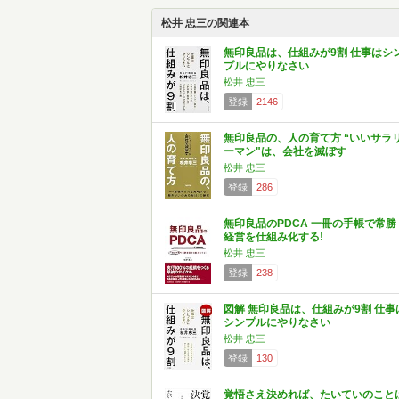
松井 忠三の関連本
無印良品は、仕組みが9割 仕事はシ
プルにやりなさい
松井 忠三
登録
2146
無印良品の、人の育て方 “いいサラ
ーマン"は、会社を滅ぼす
松井 忠三
登録
286
無印良品のPDCA 一冊の手帳で常勝
経営を仕組み化する!
松井 忠三
登録
238
図解 無印良品は、仕組みが9割 仕事
シンプルにやりなさい
松井 忠三
登録
130
覚悟さえ決めれば、たいていのこと