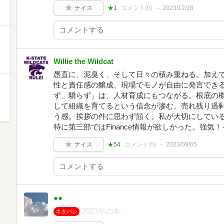
ナイス
★1
コメント(
0
)
2023/12/16
Willie the Wildcat
愚直に、泥臭く、そして日々の積み重ねる。加えて
性と責任感の醸成、現場でモノが自由に発言でき
ず、驕らず」は、人材育成にもつながる。根底の概
して組織を育てるという信念が滲む。売れ残り過
う感。挨拶の件に思わず頷く。私が大切にしている
特に第三部ではFinance情報が欲しかった。強気
ナイス
★54
コメント(
0
)
2023/09/05
●●
2021年の本。
ネタバレ