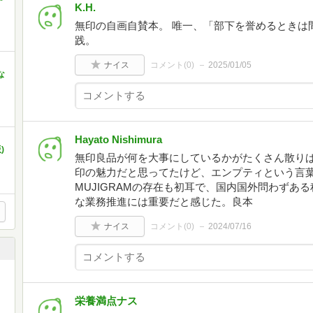
K.H.
無印の自画自賛本。 唯一、「部下を誉めるときは
践。
ナイス
コメント(
0
)
2025/01/05
な
Hayato Nishimura
)
無印良品が何を大事にしているかがたくさん散りば
印の魅力だと思ってたけど、エンプティという言
MUJIGRAMの存在も初耳で、国内国外問わずあ
な業務推進には重要だと感じた。良本
ナイス
コメント(
0
)
2024/07/16
栄養満点ナス