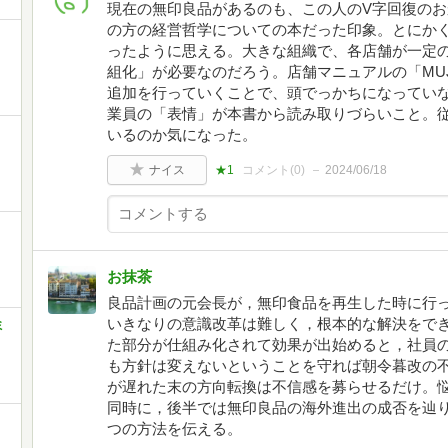
現在の無印良品があるのも、この人のV字回復の
の方の経営哲学についての本だった印象。とにか
ったように思える。大きな組織で、各店舗が一定
組化」が必要なのだろう。店舗マニュアルの「MUJ
追加を行っていくことで、頭でっかちになってい
業員の「表情」が本書から読み取りづらいこと。
いるのか気になった。
ナイス
★1
コメント(
0
)
2024/06/18
お抹茶
良品計画の元会長が，無印食品を再生した時に行
いきなりの意識改革は難しく，根本的な解決をで
ミ
た部分が仕組み化されて効果が出始めると，社員
も方針は変えないということを守れば朝令暮改の
が遅れた末の方向転換は不信感を募らせるだけ。
同時に，後半では無印良品の海外進出の成否を辿
つの方法を伝える。