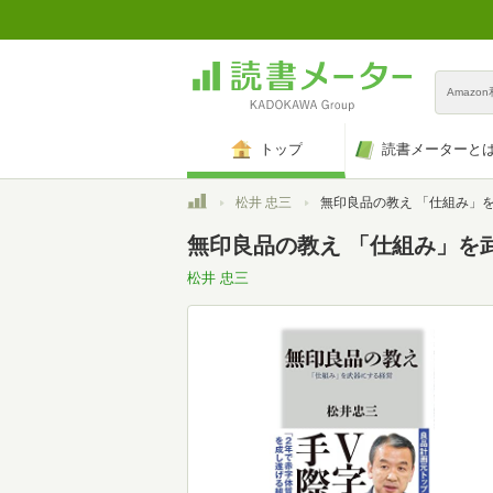
Amazo
トップ
読書メーターと
トップ
松井 忠三
無印良品の教え 「仕組み」を武器にする経営 (角
無印良品の教え 「仕組み」を武
松井 忠三