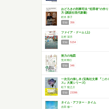
おどろきの刑事司法 “犯罪者”の作り
方 (講談社現代新書)
村木 厚子
登録
356
ファイア・ドーム (上)
辻村 深月
登録
5154
努力の地図
荒木博行
登録
346
一次元の挿し木 (宝島社文庫 『この
ス』大賞シリーズ)
松下 龍之介
登録
23396
タイム・アフター・タイム
吉田 修一