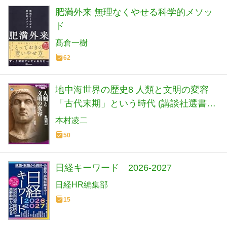
肥満外来 無理なくやせる科学的メソッ
ド
髙倉一樹
62
地中海世界の歴史8 人類と文明の変容
「古代末期」という時代 (講談社選書メ
チエ 808)
本村凌二
50
日経キーワード 2026-2027
日経HR編集部
15