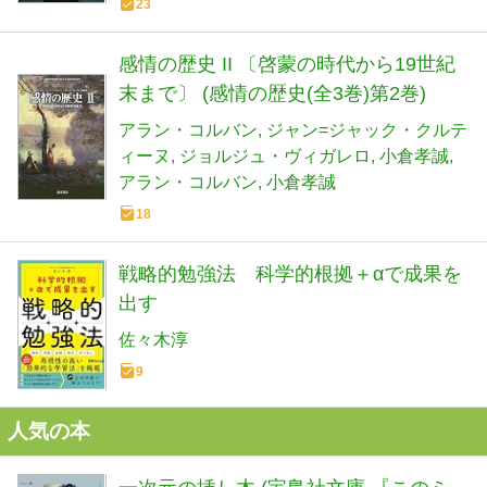
23
感情の歴史 II 〔啓蒙の時代から19世紀
末まで〕 (感情の歴史(全3巻)第2巻)
アラン・コルバン
ジャン=ジャック・クルテ
ィーヌ
ジョルジュ・ヴィガレロ
小倉孝誠
アラン・コルバン
小倉孝誠
18
戦略的勉強法 科学的根拠＋αで成果を
出す
佐々木淳
9
人気の本