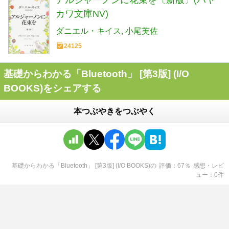
カワ文庫NV)
ダニエル・キイス
小尾芙佐
24125
基礎からわかる「Bluetooth」 [第3版] (I/O
BOOKS)をシェアする
本つぶやきをつぶやく
基礎からわかる「Bluetooth」 [第3版] (I/O BOOKS)
の
評価
67
％
感想・レビ
ュー
0
件