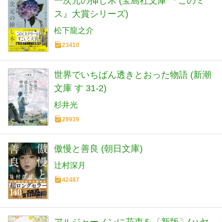
一次元の挿し木 (宝島社文庫 『このミ
ス』大賞シリーズ)
松下龍之介
23410
世界でいちばん透きとおった物語 (新潮
文庫 す 31-2)
杉井光
29939
傲慢と善良 (朝日文庫)
辻村深月
42487
アルジャーノンに花束を〔新版〕(ハヤ