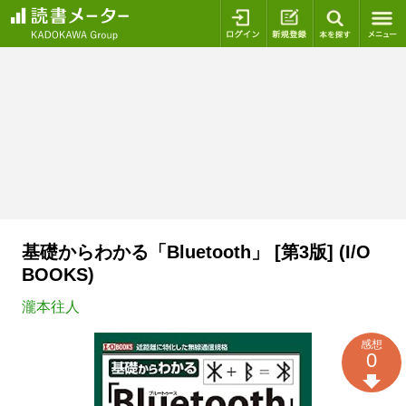
ログイン
新規登録
本を探
基礎からわかる「Bluetooth」 [第3版] (I/O
BOOKS)
瀧本往人
感想
0