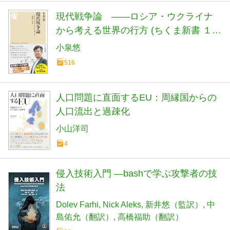
現代戦争論 ――ロシア・ウクライナ
から考える世界の行方 (ちくま新書 １９
００)
小泉悠
516
人口問題に直面するEU：周縁国からの
人口流出と過疎化
小山洋司
4
侵入技術入門 ―bashで学ぶ攻撃者の技
法
Dolev Farhi
Nick Aleks
新井悠（監訳）
中
島佑允（翻訳）
高橋福助（翻訳）