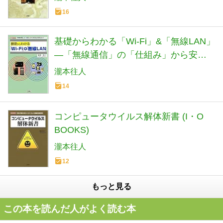
16
基礎からわかる「Wi‐Fi」&「無線LAN」
―「無線通信」の「仕組み」から安全
な活用法まで (I・O BOOKS)
瀧本往人
14
コンピュータウイルス解体新書 (I・O
BOOKS)
瀧本往人
12
もっと見る
この本を読んだ人がよく読む本