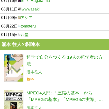
07月16日
Shiki Magata-ma
08月11日
iwwwasaki
01月09日
アシア
08月22日
tomoteru
01月15日
西埜
瀧本 往人の関連本
哲学で自分をつくる 19人の哲学者の方
法
瀧本往人
65
MPEG4入門: 「圧縮の基本」から
「MPEGの基本」「MPEG4の実際」ま
で-〈新世代〉動画フォ (I/O BOOKS)
瀧本往人