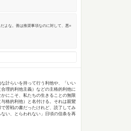
だよな。善は推奨事項なのに対して、悪=
的な計らいを持って行う利他や、「いい
（合理的利他主義）などの主格的利他に
なかにこそ、私たちの生きることの無限
（与格的利他）と名付ける。それは親鸞
解で苦戦の書だったけれど、読了してみ
らない、とらわれない」日頃の信条を再