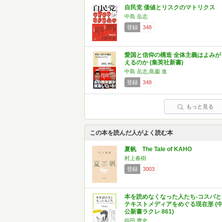
自民党 価値とリスクのマトリクス
中島 岳志
登録
348
愛国と信仰の構造 全体主義はよみが
えるのか (集英社新書)
中島 岳志,島薗 進
登録
348
もっと見る
この本を読んだ人がよく読む本
夏帆 The Tale of KAHO
村上春樹
登録
3003
本を読めなくなった人たち-コスパと
テキストメディアをめぐる現在形 (
公新書ラクレ 861)
稲田 豊史