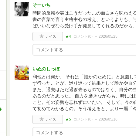
そーいち
時間的反転や実はこうだった…の面白さを味わえる
書の言葉で言う主格中心の考え、というよりも、
ばいいなぜなら受け手が発見してくれるのだから
ナイス
★4
コメント(
0
)
2026/05/25
いぬのしっぽ
利他とは何か。 それは「誰かのために」と意図し
ず行ったことが、巡り巡って結果として誰かや自
また、過去はただ過ぎ去るものではなく、自分の
あるのだと思った。 自力を磨きながらも、時には
こと。その姿勢を忘れずにいたい。 そして、今の
ャ
て初めてわかるもの。そう考えると、より一層「
書
ナイス
★5
コメント(
0
)
2026/05/16