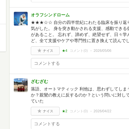
オラフシンドローム
★★★☆☆ 自分の四半世紀にわたる臨床を振り返
気がした。 身を突き動かされる支援、感動できる
があること。 忘れず、諦めず、絶望せず、日々学
ど、全て支援やケアや専門性に置き換えて読んで
ナイス
★4
コメント(
0
)
2026/05/06
ざむざむ
落語、オートマティック 利他は、思わずしてしま
か？親鸞の教えに反するのか？という問いに対し
ていた
ナイス
★2
コメント(
0
)
2026/04/22