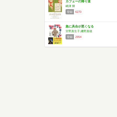
カフェーの帰り道
嶋津 輝
登録
6270
急に具合が悪くなる
宮野真生子,磯野真穂
登録
2954