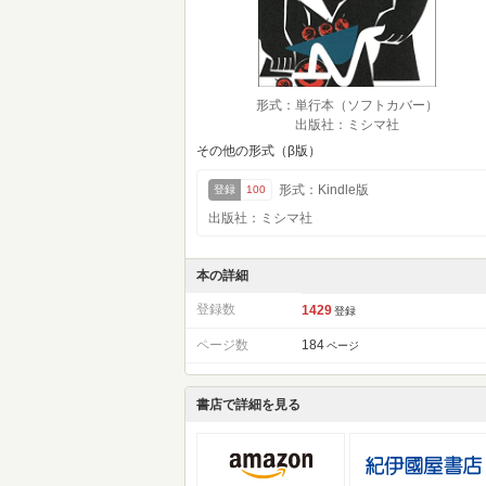
形式：単行本（ソフトカバー）
出版社：ミシマ社
その他の形式（β版）
形式：Kindle版
登録
100
出版社：ミシマ社
本の詳細
登録数
1429
登録
ページ数
184
ページ
書店で詳細を見る