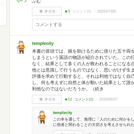
ふむ
ナイス
★3
コメント(
0
)
2026/07/08
templecity
本書の冒頭では、娘を助けるために借りた五十両
しまうという落語の物語が紹介されていた。この
なく、結果として多くの人が救われることになる
他とは意識して行うものではなく、思いがけず生
評価を求めて行動すると、それは利他ではなく自
し、何も考えずに自然と体が動いた結果として誰
利他なのではないだろうか。（続き
ナイス
★12
コメント(
1
)
2026/06/27
templecity
この本を通して、無理に「人のために何かを
に他者と関わることの大切さを考えさせられ