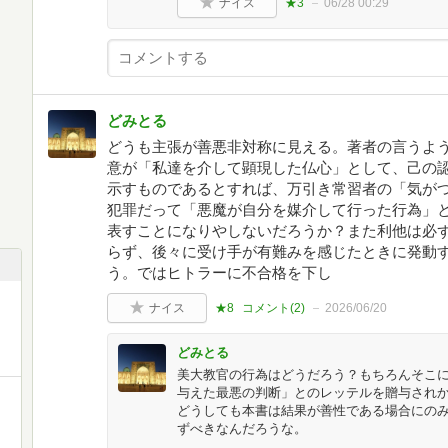
ナイス
★3
06/28 00:29
どみとる
どうも主張が善悪非対称に見える。著者の言うよ
意が「私達を介して顕現した仏心」として、己の
示すものであるとすれば、万引き常習者の「気が
犯罪だって「悪魔が自分を媒介して行った行為」
表すことになりやしないだろうか？また利他は必
らず、後々に受け手が有難みを感じたときに発動
う。ではヒトラーに不合格を下し
ナイス
★8
コメント(
2
)
2026/06/20
どみとる
美大教官の行為はどうだろう？もちろんそこ
与えた最悪の判断」とのレッテルを贈与され
どうしても本書は結果が善性である場合にの
ずべきなんだろうな。