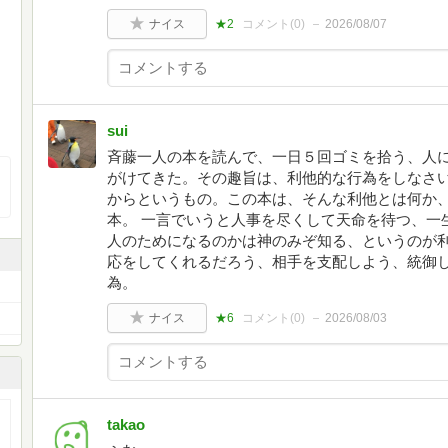
ナイス
★2
コメント(
0
)
2026/08/07
sui
斉藤一人の本を読んで、一日５回ゴミを拾う、人
がけてきた。その趣旨は、利他的な行為をしなさ
からというもの。この本は、そんな利他とは何か
本。 一言でいうと人事を尽くして天命を待つ、一
人のためになるのかは神のみぞ知る、というのが利
応をしてくれるだろう、相手を支配しよう、統御
為。
ナイス
★6
コメント(
0
)
2026/08/03
takao