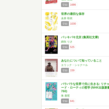
登録
1686
世界の適切な保存
永井 玲衣
登録
1030
パッキパキ北京 (集英社文庫)
綿矢 りさ
登録
525
あなたについて知っていること
エリック・シャクール
登録
159
バラバラな世界で共に生きる: リチ
ード・ローティの哲学 (NHK出版新
760)
朱 喜哲
登録
641