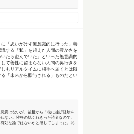
うに「思いがけず無意識的に行った」善
認識する「私」を超えた人間の豊かさを
ついたら盗んでいた」といった無意識的
として善性に留まらない人間の奥行きを
ずしもリアルタイムに相手へ届くとは限
する「未来から贈与される」ものだとい
に悪意はないが、後世から「彼に挫折経験を
かねない。性根の捻くれきった読者なので、
み有効な論ではないかと感じてしまった。恥