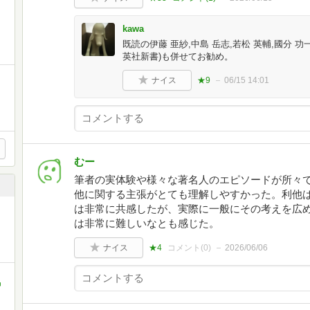
kawa
既読の伊藤 亜紗,中島 岳志,若松 英輔,國分 
英社新書)も併せてお勧め。
ナイス
★9
06/15 14:01
むー
筆者の実体験や様々な著名人のエピソードが所々
他に関する主張がとても理解しやすかった。利他
は非常に共感したが、実際に一般にその考えを広
は非常に難しいなとも感じた。
ナイス
★4
コメント(
0
)
2026/06/06
中