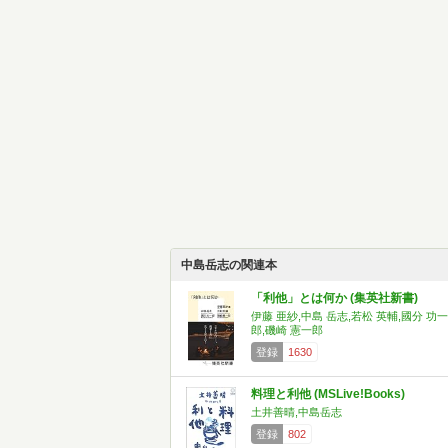
中島岳志の関連本
「利他」とは何か (集英社新書)
伊藤 亜紗,中島 岳志,若松 英輔,國分 功一
郎,磯崎 憲一郎
登録
1630
料理と利他 (MSLive!Books)
土井善晴,中島岳志
登録
802