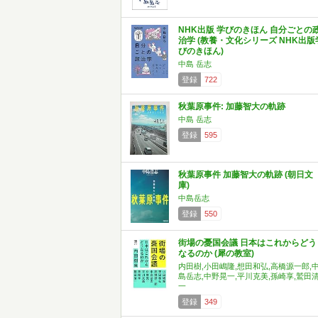
NHK出版 学びのきほん 自分ごとの
治学 (教養・文化シリーズ NHK出版
びのきほん)
中島 岳志
登録
722
秋葉原事件: 加藤智大の軌跡
中島 岳志
登録
595
秋葉原事件 加藤智大の軌跡 (朝日文
庫)
中島岳志
登録
550
街場の憂国会議 日本はこれからどう
なるのか (犀の教室)
内田樹,小田嶋隆,想田和弘,高橋源一郎,
島岳志,中野晃一,平川克美,孫崎享,鷲田
一
登録
349