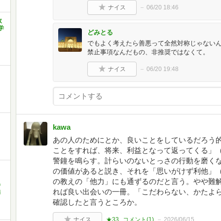
ナイス
06/20 18:46
政
学
どみとる
でもよく考えたら善悪って全然対称じゃないん
禁止事項なんだもの、非推奨ではなくて。
ナイス
06/20 19:48
kawa
あの人のためにとか、良いことをしているだろう
ことをすれば、将来、利益となって返ってくる」
警鐘を鳴らす。計らいのないとっさの行動を磨く
の価値があると説き、それを「思いがけず利他」
の教えの「他力」にも通ずるのだと言う。やや難
中
れば良い出会いの一冊。「こだわらない、かたよ
清
確認したと言うところか。
ナイス
★33
コメント(
1
)
2026/06/15