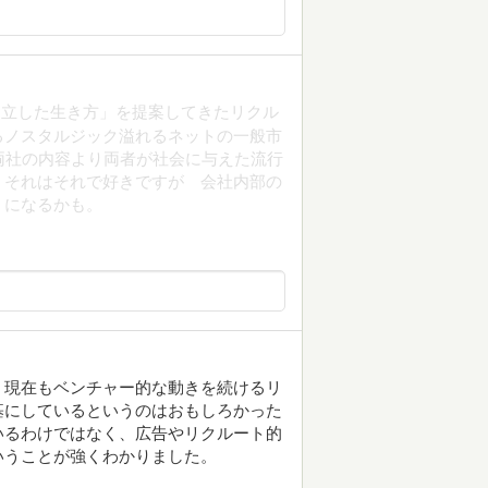
自立した生き方」を提案してきたリクル
るノスタルジック溢れるネットの一般市
両社の内容より両者が社会に与えた流行
。それはそれで好きですが 会社内部の
？になるかも。
、現在もベンチャー的な動きを続けるリ
基にしているというのはおもしろかった
いるわけではなく、広告やリクルート的
いうことが強くわかりました。