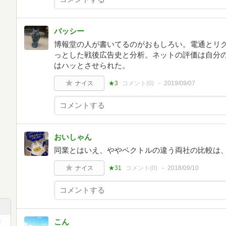
バッシー
博報堂の人が書いてるのがおもしろい。電通とリ
っとした戦後広告史と分析。ネットの評価は自分
はハッとさせられた。
ナイス
★3
コメント(
0
)
2019/09/07
おいしゃん
同業とはいえ、ややベクトルの違う両社の比較は
ナイス
★31
コメント(
0
)
2018/09/10
こん