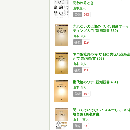
問われるとき
山本直人
登録
263
売れないのは誰のせい?: 最新マーケ
ティング入門 (新潮新書 220)
山本 直人
登録
119
ネコ型社員の時代: 自己実現幻想を
えて (新潮新書 303)
山本 直人
登録
111
世代論のワナ (新潮新書 451)
山本 直人
登録
107
聞いてはいけない：スルーしていい
場言葉 (新潮新書)
山本 直人
登録
83