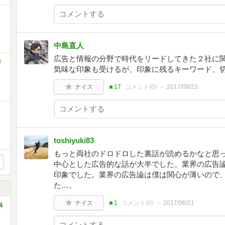
中島直人
広告と情報の分野で時代をリードしてきた２社に
書
気味な印象も受けるが、印象に残るキーワード、
ナイス
★17
コメント(
0
)
2017/08/23
toshiyuki83
もっと両社のドロドロした裏話が読めるかなと思
中心とした広告的な話が大半でした。業界の広告
印象でした。業界の広告論は僕は関心が薄いので
た…。
ナイス
★1
コメント(
0
)
2017/06/21
科