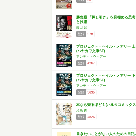
勝負眼 「押し引き」を見極める思考
と技術
藤田 晋
登録
578
プロジェクト・ヘイル・メアリー 上
(ハヤカワ文庫SF)
アンディ・ウィアー
登録
4267
プロジェクト・ヘイル・メアリー 下
(ハヤカワ文庫SF)
アンディ・ウィアー
登録
3635
本なら売るほど 1 (ハルタコミックス
児島 青
登録
4826
書きたいことがない人のための日記