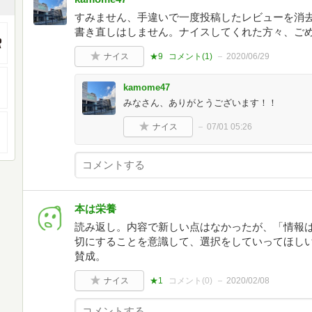
すみません、手違いで一度投稿したレビューを消
書き直しはしません。ナイスしてくれた方々、ご
ナイス
★9
コメント(
1
)
2020/06/29
kamome47
みなさん、ありがとうございます！！
ナイス
07/01 05:26
本は栄養
読み返し。内容で新しい点はなかったが、「情報
切にすることを意識して、選択をしていってほし
賛成。
ナイス
★1
コメント(
0
)
2020/02/08