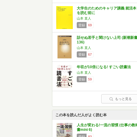
大学生のためのキャリア講義 就活本
を読む前に
山本 直人
登録
69
話せぬ若手と聞けない上司 (新潮新
136)
山本 直人
登録
67
年収が10倍になる! すごい読書法
山本 直人
登録
59
もっと見る
この本を読んだ人がよく読む本
人生が変わる!一流の習慣 (仕事の教
書mini 6)
登録
83