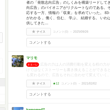
者の「発散志向広告」のしくみを構築リードして
向広告」のパイオニアがリクルートなのである。
応する一方、情報の「収束」を求めていった。 83
がわかる 。働く、住む、 学ぶ、 結婚する。 い
供してきた…
ナイス
コメント(
0
)
2025/09/26
マリモ
広告の力は人の消費行動を変える程の力
ネタバレ
けではなくストーリーも書き換えることができる
も変わるので、広告もそれに合わせて変えていく
ナイス
★12
コメント(
0
)
2021/02/02
kamome47