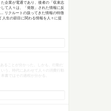
きた企業が電通であり、後者の「収束志
そして人々は、「発散」された情報に反
-… リクルートの扱ってきた情報の特徴
わば 人生の節目に関わる情報を人々に提
があることが分かった。しかも、行動だ
という。時代にあわせて人々の消費行動
。本書ではその過程が分かる。