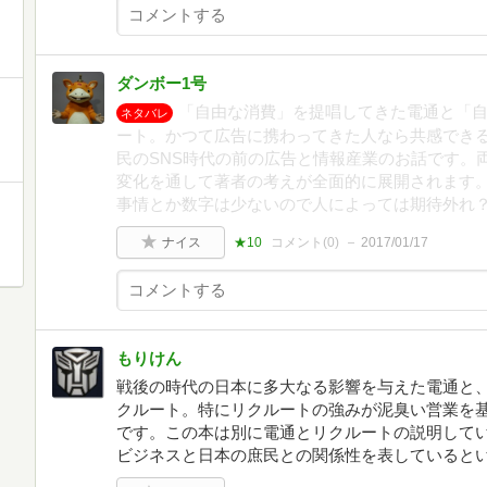
ダンボー1号
「自由な消費」を提唱してきた電通と「
ネタバレ
ート。かつて広告に携わってきた人なら共感でき
民のSNS時代の前の広告と情報産業のお話です。
変化を通して著者の考えが全面的に展開されます
事情とか数字は少ないので人によっては期待外れ
ナイス
★10
コメント(
0
)
2017/01/17
もりけん
戦後の時代の日本に多大なる影響を与えた電通と
クルート。特にリクルートの強みが泥臭い営業を
です。この本は別に電通とリクルートの説明して
ビジネスと日本の庶民との関係性を表していると