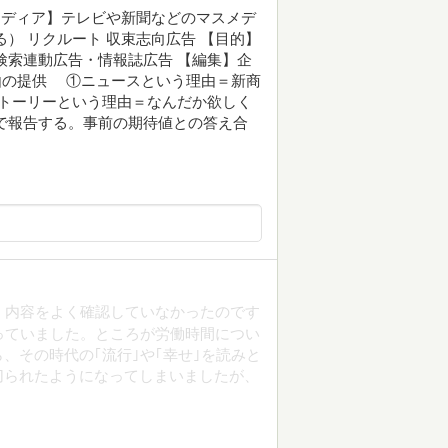
【メディア】テレビや新聞などのマスメデ
） リクルート 収束志向広告 【目的】
検索連動広告・情報誌広告 【編集】企
由の提供 ①ニュースという理由＝新商
トーリーという理由＝なんだか欲しく
で報告する。事前の期待値との答え合
 内容をよく確認していなかったのです
っていました。ところが労働時間につい
、その時代の｢流行｣や｢幸せ｣を読みと
切られたようになってしまいましたが、