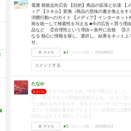
電通 発散志向広告 【目的】商品の拡張と伝達 
ィア 【スキル】変換（商品の意味の書き換えをする
消費行動へのガイド 【メディア】インターネット
画を統一して検索性を与える ■今の広告＝買う理
品など ②合理性という理由＝条件に合致 ③ス
なる 熱心に情報を探し、選択し、結果をネット上
せ。
ナイス
★1
コメント(
0
)
2018/08/21
超
たなか
タイトルに引かれ、中古で購入しました。
ネタバレ
が、｢多分ブラック関係の内容だよな。｣とそう思
ては触れられておらず、有名なキャッチコピーから
るという内容が書かれていました。結果的には裏
職
内容にはとても満足しています。
ナイス
★3
コメント(
0
)
2018/01/14