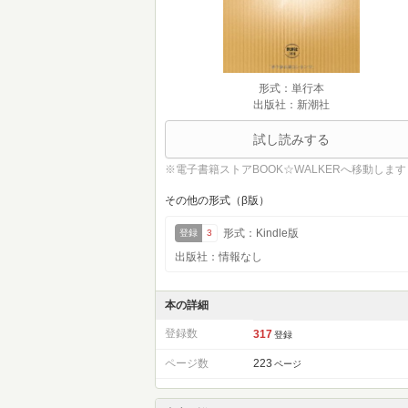
形式：単行本
出版社：新潮社
試し読みする
※電子書籍ストアBOOK☆WALKERへ移動します
その他の形式（β版）
形式：Kindle版
登録
3
出版社：情報なし
本の詳細
登録数
317
登録
ページ数
223
ページ