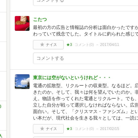
こたつ
最初の方の広告と情報誌の分析は面白かったです
わっていて残念でした。タイトルに釣られた感じ
ナイス
★3
コメント(
0
)
2017/04/11
東京には空がないというけれど・・・
電通の拡散型、リクルートの収束型。なるほど。
きたのか。そして、我々は何を望んでいたのか。
え。物語を作ってくれた電通とリクルート。でも
立した自分が戦って選択しなければならない。広
)
面白い。そして、「クリスマス・ファシズム」と
い本だが、現代社会を生きる我々としては、一読
ナイス
★3
コメント(
0
)
2017/02/15
入