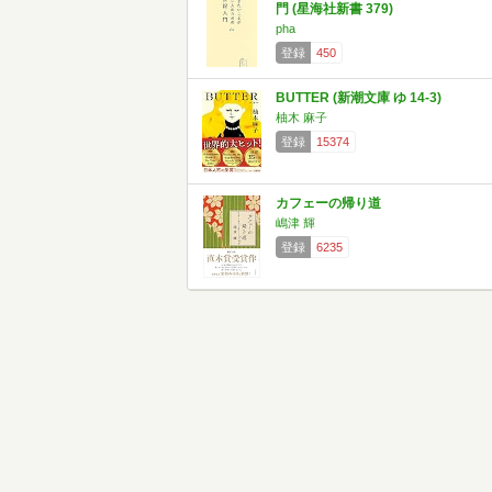
門 (星海社新書 379)
pha
登録
450
BUTTER (新潮文庫 ゆ 14-3)
柚木 麻子
登録
15374
カフェーの帰り道
嶋津 輝
登録
6235