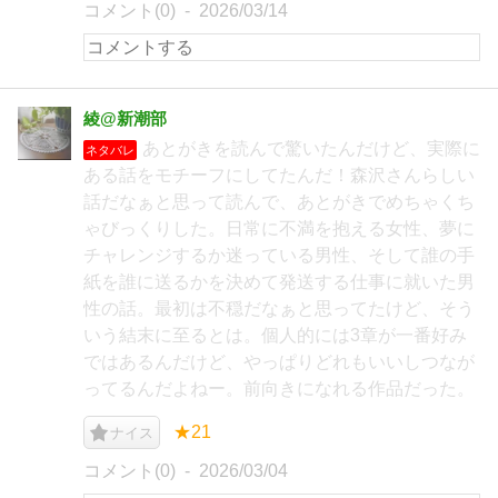
コメント(0)
2026/03/14
綾@新潮部
あとがきを読んで驚いたんだけど、実際に
ネタバレ
ある話をモチーフにしてたんだ！森沢さんらしい
話だなぁと思って読んで、あとがきでめちゃくち
ゃびっくりした。日常に不満を抱える女性、夢に
チャレンジするか迷っている男性、そして誰の手
紙を誰に送るかを決めて発送する仕事に就いた男
性の話。最初は不穏だなぁと思ってたけど、そう
いう結末に至るとは。個人的には3章が一番好み
ではあるんだけど、やっぱりどれもいいしつなが
ってるんだよねー。前向きになれる作品だった。
★21
ナイス
コメント(0)
2026/03/04