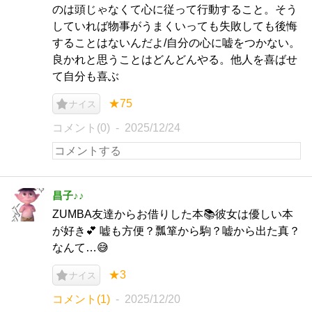
のは頭じゃなくて心に従って行動すること。そう
していれば物事がうまくいっても失敗しても後悔
することはないんだよ/自分の心に嘘をつかない。
良かれと思うことはどんどんやる。他人を喜ばせ
て自分も喜ぶ
★75
ナイス
コメント(0)
2025/12/24
昌子♪♪
ZUMBA友達からお借りした本📚彼女は優しい本
が好き💕 嘘も方便？瓢箪から駒？嘘から出た真？
なんて…😅
★3
ナイス
コメント(1)
2025/12/20