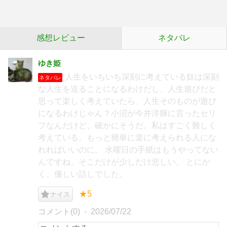
感想レビュー
ネタバレ
ゆき姫
人生をいちいち深刻に考えている奴は深刻
ネタバレ
な人生を送ることになるわけだし、人生遊びだと
思って楽しく考えていたら、人生そのものが遊び
になるわけじゃん？小沼が今井洋輝に言ったセリ
フなんだけど、確かにそうだ。私はすごく難しく
考えている。もっと簡単に楽に考えられる人にな
れればいいのに。 水曜日の手紙はもうやってない
んですね。そこだけが少しだけ悲しい。 とにか
く、優しい話しでした。
★5
ナイス
コメント(0)
2026/07/22