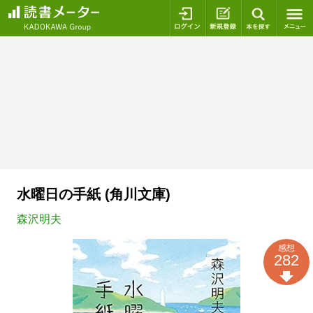
ログイン
新規登録
本を探
水曜日の手紙 (角川文庫)
森沢明夫
感想
282