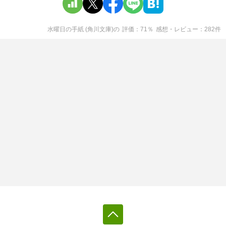
水曜日の手紙 (角川文庫)
の
評価
71
％
感想・レビュー
282
件