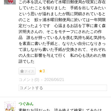
この本を読んで初めて水曜日郵便局が現実に存在
していたことを知りました 手紙を出してみたい
という思いが溢れましたが既に閉鎖されていると
のこと 鮫ヶ浦水曜日郵便局に於いては一年間限
定だったようです 心温まるお話を丁寧に書く森
沢明夫さんの、そこをモチーフにされたこの作
品 誰もが持っている人を羨む気持ち妬む気持ち
を素直に書いた手紙と、なりたい自分になりきっ
て涙しながら書いた手紙が交換されて、それぞれ
の人生に影響を与えて行く 私の心も洗われた物
語でした
★3
ナイス
コメント(0)
2026/06/21
つぐみん
素敵なお話だった。読み終えて検索してみたけ