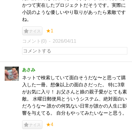
かつて実在したプロジェクトだそうです。実際に
小説のような優しいやり取りがあったら素敵です
ね。
★1
ナイス
コメント(0)
2026/04/11
あさみ
ネットで検索していて面白そうだな〜と思って購
入した一冊。想像以上の面白さだった。 特に3章
がお気に入り！ お父さんと娘の親子愛がとても素
敵。 水曜日郵便局とういうシステム、絶対面白い
だろうな〜 誰かの何気ない日常が誰かの人生に影
響を与えてる。 自分もやってみたいなーと思う。
★4
ナイス