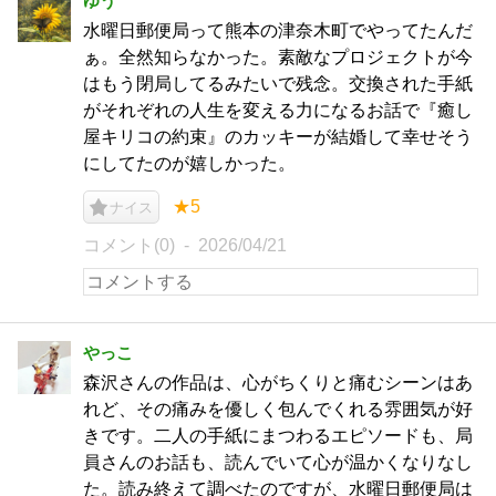
ゆう
水曜日郵便局って熊本の津奈木町でやってたんだ
ぁ。全然知らなかった。素敵なプロジェクトが今
はもう閉局してるみたいで残念。交換された手紙
がそれぞれの人生を変える力になるお話で『癒し
屋キリコの約束』のカッキーが結婚して幸せそう
にしてたのが嬉しかった。
★5
ナイス
コメント(0)
2026/04/21
やっこ
森沢さんの作品は、心がちくりと痛むシーンはあ
れど、その痛みを優しく包んでくれる雰囲気が好
きです。二人の手紙にまつわるエピソードも、局
員さんのお話も、読んでいて心が温かくなりなし
た。読み終えて調べたのですが、水曜日郵便局は