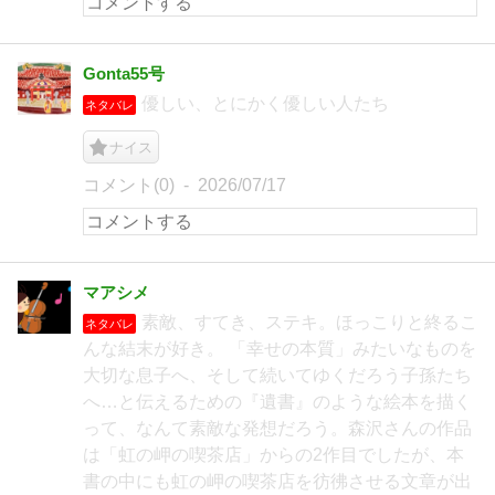
Gonta55号
優しい、とにかく優しい人たち
ネタバレ
ナイス
コメント(0)
2026/07/17
マアシメ
素敵、すてき、ステキ。ほっこりと終るこ
ネタバレ
んな結末が好き。 「幸せの本質」みたいなものを
大切な息子へ、そして続いてゆくだろう子孫たち
へ…と伝えるための『遺書』のような絵本を描く
って、なんて素敵な発想だろう。森沢さんの作品
は「虹の岬の喫茶店」からの2作目でしたが、本
書の中にも虹の岬の喫茶店を彷彿させる文章が出