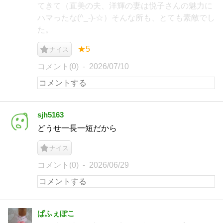
てきて（直美の夫、洋輝の妻は悦子さんの魅力に
ハマったな(^_-)-☆）そんな所も、とても素敵でし
た。
★5
ナイス
コメント(0)
2026/07/10
sjh5163
どうせ一長一短だから
ナイス
コメント(0)
2026/06/29
ぱふぇぽこ