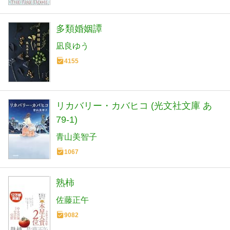
多類婚姻譚
凪良ゆう
4155
リカバリー・カバヒコ (光文社文庫 あ
79-1)
青山美智子
1067
熟柿
佐藤正午
9082