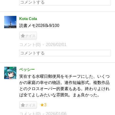
Kota Cola
読書メモ2026📝9/100
ナイス
コメント(0)
2026/02/01
ベッシー
実在する水曜日郵便局をモチーフにした、いくつ
かの家庭の幸せの物語。連作短編形式。複数作品
とのクロスオーバー的要素もある。終わりよけれ
ば全てよしみたいな雰囲気。まぁ良かった。
★3
ナイス
コメント(0)
2026/01/06