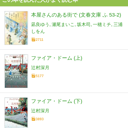
本屋さんのある街で (文春文庫 ふ 53-2)
凪良ゆう
瀬尾まいこ
坂木司
一穂ミチ
三浦
しをん
2711
ファイア・ドーム (上)
辻村深月
5177
ファイア・ドーム (下)
辻村深月
3893