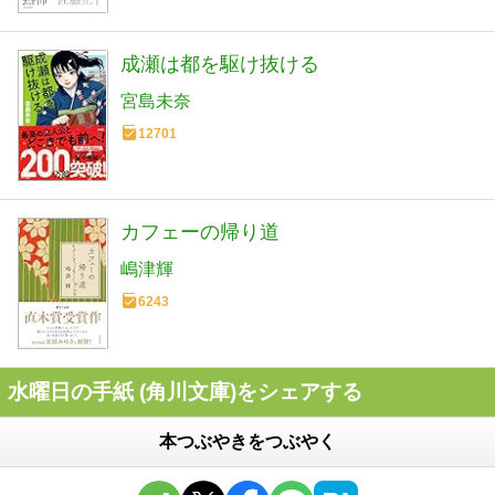
成瀬は都を駆け抜ける
宮島未奈
12701
カフェーの帰り道
嶋津輝
6243
水曜日の手紙 (角川文庫)をシェアする
本つぶやきをつぶやく