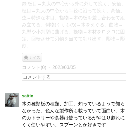
録:板目→丸太の中心から外に外して挽く、安価。
柾目→丸太の中心から半径に沿って挽く、高価。
杢→特殊な木目。指物→木の板を差し合わせて組
み立てる。刳物(くりもの)→木をえぐる。曲物→
丸型や小判型に曲げる。挽物→木材をロクロに固
定、回転させて刃物を当てて削り出す。彫物→彫
刻。
ナイス
コメント(0)
2023/03/05
sattin
木の種類板の種類、加工。知っているようで知ら
なかった。色んな製作所も載っていて面白い。木
のカトラリーや食器は使っているがやはり割れに
くく使いやすい。スプーンとか好きです