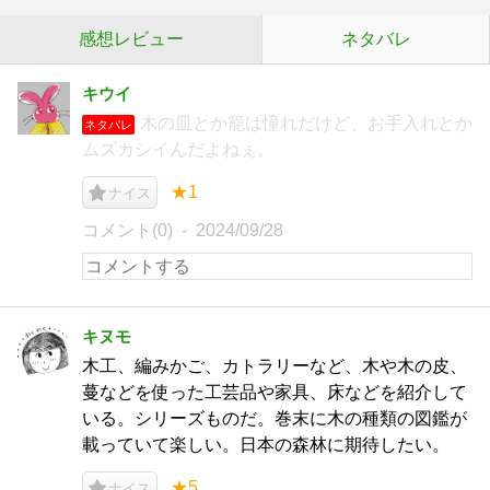
感想レビュー
ネタバレ
キウイ
木の皿とか籠は憧れだけど、お手入れとか
ネタバレ
ムズカシイんだよねぇ。
★1
ナイス
コメント(0)
2024/09/28
キヌモ
木工、編みかご、カトラリーなど、木や木の皮、
蔓などを使った工芸品や家具、床などを紹介して
いる。シリーズものだ。巻末に木の種類の図鑑が
載っていて楽しい。日本の森林に期待したい。
★5
ナイス