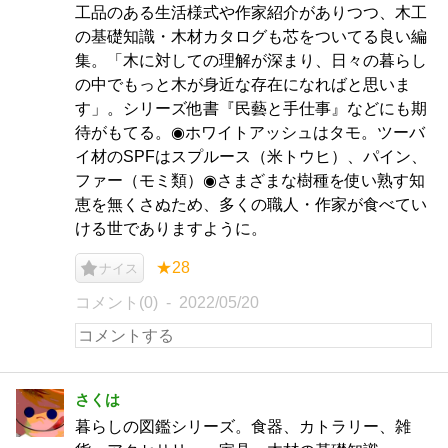
工品のある生活様式や作家紹介がありつつ、木工
の基礎知識・木材カタログも芯をついてる良い編
集。「木に対しての理解が深まり、日々の暮らし
の中でもっと木が身近な存在になればと思いま
す」。シリーズ他書『民藝と手仕事』などにも期
待がもてる。◉ホワイトアッシュはタモ。ツーバ
イ材のSPFはスプルース（米トウヒ）、パイン、
ファー（モミ類）◉さまざまな樹種を使い熟す知
恵を無くさぬため、多くの職人・作家が食べてい
ける世でありますように。
★28
ナイス
コメント(0)
2022/05/20
さくは
暮らしの図鑑シリーズ。食器、カトラリー、雑