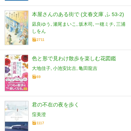
本屋さんのある街で (文春文庫 ふ 53-2)
凪良ゆう
瀬尾まいこ
坂木司
一穂ミチ
三浦
しをん
2711
色と形で見わけ散歩を楽しむ花図鑑
大地佳子
小池安比古
亀田龍吉
69
君の不在の夜を歩く
窪美澄
1117