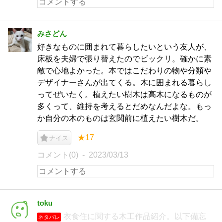
みさどん
好きなものに囲まれて暮らしたいという友人が、
床板を夫婦で張り替えたのでビックリ。確かに素
敵で心地よかった。本ではこだわりの物や分類や
デザイナーさんが出てくる。木に囲まれる暮らし
ってぜいたく。植えたい樹木は高木になるものが
多くって、維持を考えるとだめなんだよな。もっ
か自分の木のものは玄関前に植えたい樹木だ。
★17
ナイス
コメント(0)
2023/03/13
toku
衣食住に関する木工作品紹介。以下備忘
ネタバレ