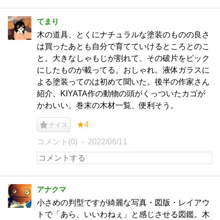
てまり
木の道具、とくにナチュラルな塗装のものの良さ
は買ったあとも自分で育てていけるところとのこ
と。大きなしゃもじが割れて、その破片をピック
にしたものが載ってる。おしゃれ。液体ガラスに
よる塗装ってのは初めて聞いた。後半の作家さん
紹介、KIYATA作の動物の頭がくっついたカゴが
かわいい。巻末の木材一覧、便利そう。
★4
ナイス
コメント(0)
2022/06/11
アナクマ
小さめの判型ですが綺麗な写真・図版・レイアウ
トで「あら、いいわねぇ」と感じさせる図鑑。木