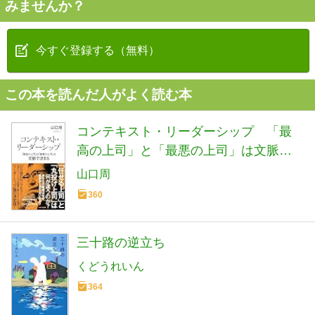
みませんか？
今すぐ登録する（無料）
この本を読んだ人がよく読む本
コンテキスト・リーダーシップ 「最
高の上司」と「最悪の上司」は文脈で
決まる (光文社新書 1406)
山口周
360
三十路の逆立ち
くどうれいん
364