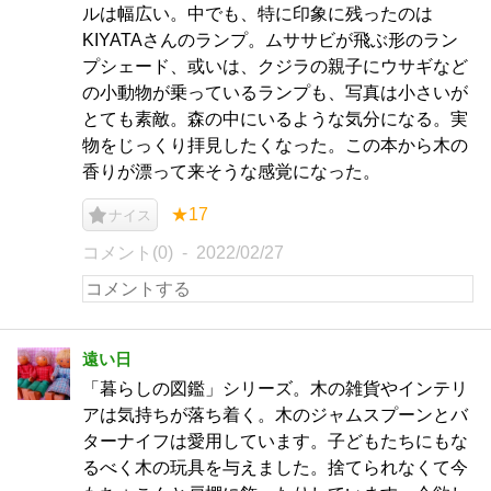
ルは幅広い。中でも、特に印象に残ったのは
KIYATAさんのランプ。ムササビが飛ぶ形のラン
プシェード、或いは、クジラの親子にウサギなど
の小動物が乗っているランプも、写真は小さいが
とても素敵。森の中にいるような気分になる。実
物をじっくり拝見したくなった。この本から木の
香りが漂って来そうな感覚になった。
★17
ナイス
コメント(0)
2022/02/27
遠い日
「暮らしの図鑑」シリーズ。木の雑貨やインテリ
アは気持ちが落ち着く。木のジャムスプーンとバ
ターナイフは愛用しています。子どもたちにもな
るべく木の玩具を与えました。捨てられなくて今