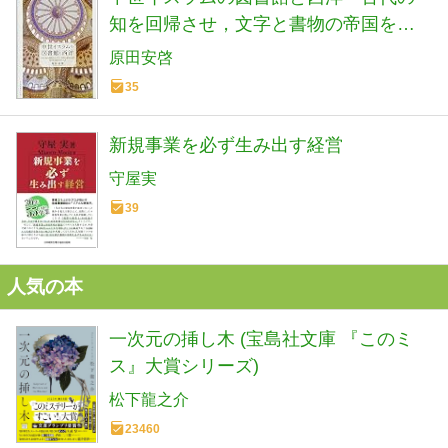
知を回帰させ，文字と書物の帝国を築
き西洋を覚醒させた人々
原田安啓
35
新規事業を必ず生み出す経営
守屋実
39
人気の本
一次元の挿し木 (宝島社文庫 『このミ
ス』大賞シリーズ)
松下龍之介
23460