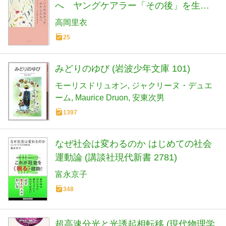
へ ヤングケアラー「その後」を生き
る
高岡里衣
25
みどりのゆび (岩波少年文庫 101)
モーリスドリュオン
ジャクリーヌ・デュエ
ーム
Maurice Druon
安東次男
1397
なぜ社会は変わるのか はじめての社会
運動論 (講談社現代新書 2781)
富永京子
348
超高速分光と光誘起相転移 (現代物理学