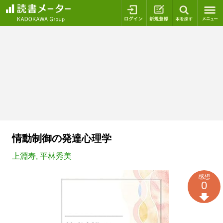
ログイン
新規登録
本を探
情動制御の発達心理学
上淵寿
,
平林秀美
感想
0