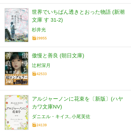
世界でいちばん透きとおった物語 (新潮
文庫 す 31-2)
杉井光
29955
傲慢と善良 (朝日文庫)
辻村深月
42533
アルジャーノンに花束を〔新版〕(ハヤ
カワ文庫NV)
ダニエル・キイス
小尾芙佐
24139