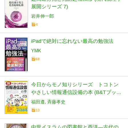
展開シリーズ 7)
岩井伸一郎
4
iPadで絶対に忘れない最高の勉強法
YMK
68
今日からモノ知りシリーズ トコトン
やさしい情報通信設備の本 (B&Tブック
ス)
福田遵
斉藤孝史
13
中世イスラムの図書館と西洋―古代の