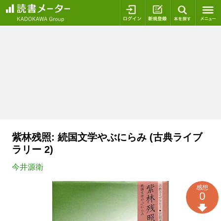
ログイン
新規登録
本を探
紫林残照: 続国文学やぶにらみ (古典ライブ
ラリー 2)
今井源衛
感想
0