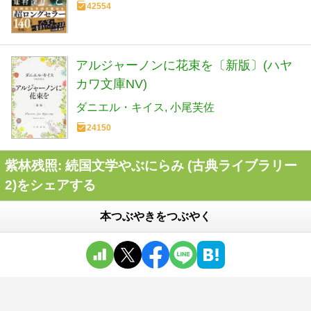
42554
アルジャーノンに花束を〔新版〕(ハヤ
カワ文庫NV)
ダニエル・キイス
小尾芙佐
24150
紫林残照: 続国文学やぶにらみ (古典ライブラリー
2)をシェアする
本つぶやきをつぶやく