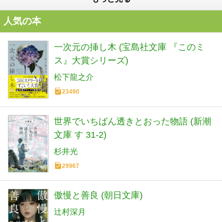
人気の本
一次元の挿し木 (宝島社文庫 『このミ
ス』大賞シリーズ)
松下龍之介
23490
世界でいちばん透きとおった物語 (新潮
文庫 す 31-2)
杉井光
29967
傲慢と善良 (朝日文庫)
辻村深月