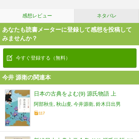
感想レビュー
ネタバレ
あなたも読書メーターに登録して感想を投稿して
みませんか？
今すぐ登録する（無料）
今井 源衛の関連本
日本の古典をよむ(9) 源氏物語 上
阿部秋生
秋山虔
今井源衛
鈴木日出男
117