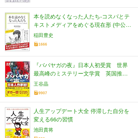
本を読めなくなった人たち-コスパとテ
キストメディアをめぐる現在形 (中公新
書ラクレ 861)
稲田豊史
1666
『ババヤガの夜』日本人初受賞 世界
最高峰のミステリー文学賞 英国推理
作家協会賞(ダガー賞） (河出文庫 お 46-
王谷晶
1)
9907
人生アップデート大全 停滞した自分を
変える66の習慣
池田貴将