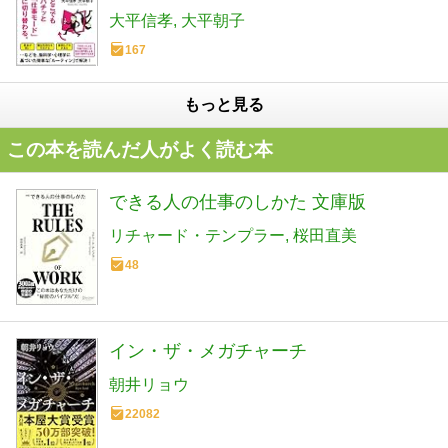
大平信孝
大平朝子
167
もっと見る
この本を読んだ人がよく読む本
できる人の仕事のしかた 文庫版
リチャード・テンプラー
桜田直美
48
イン・ザ・メガチャーチ
朝井リョウ
22082