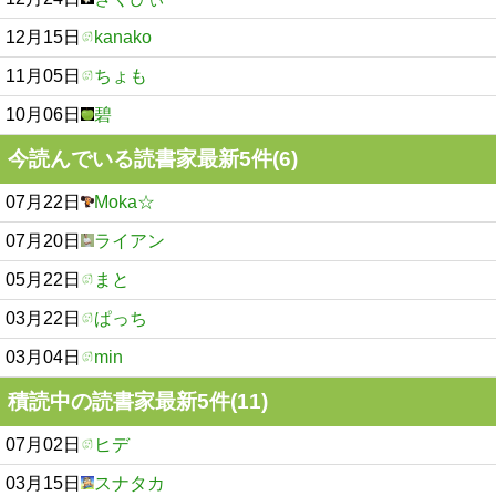
12月15日
kanako
11月05日
ちょも
10月06日
碧
今読んでいる読書家最新5件(6)
07月22日
Moka☆
07月20日
ライアン
05月22日
まと
03月22日
ぱっち
03月04日
min
積読中の読書家最新5件(11)
07月02日
ヒデ
03月15日
スナタカ