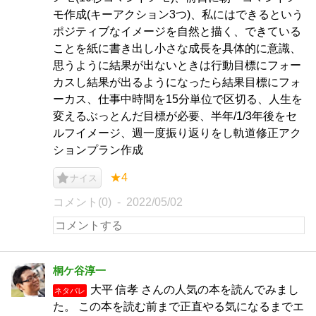
モ作成(キーアクション3つ)、私にはできるという
ポジティブなイメージを自然と描く、できている
ことを紙に書き出し小さな成長を具体的に意識、
思うように結果が出ないときは行動目標にフォー
カスし結果が出るようになったら結果目標にフォ
ーカス、仕事中時間を15分単位で区切る、人生を
変えるぶっとんだ目標が必要、半年/1/3年後をセ
ルフイメージ、週一度振り返りをし軌道修正アク
ションプラン作成
★4
ナイス
コメント(0)
2022/05/02
桐ケ谷淳一
大平 信孝 さんの人気の本を読んでみまし
ネタバレ
た。 この本を読む前まで正直やる気になるまでエ