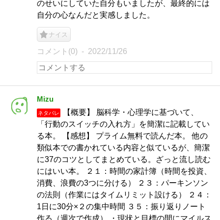
のせいにしていた自分もいましたが、最終的には
自分の心なんだと実感しました。
ナイス
コメント(0)
2022/11/26
Mizu
【概要】 脳科学・心理学に基づいて、
ネタバレ
「行動のスイッチの入れ方」を簡潔に記載してい
る本。 【感想】 プライム無料で読んだ本。 他の
類似本での書かれている内容と似ているが、簡潔
に37のコツとしてまとめている。ざっと流し読む
にはいい本。 ２１：時間の家計簿（時間を投資、
消費、浪費の3つに分ける） ２３：パーキンソン
の法則（作業にはタイムリミット設ける） ２４：
1日に30分×２の集中時間 ３５：振り返りノート
作る（週次で作成） ・現状と目標の間にマイルス