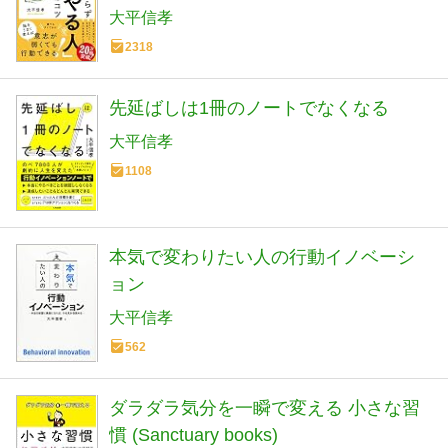
術)
大平信孝
2318
先延ばしは1冊のノートでなくなる
大平信孝
1108
本気で変わりたい人の行動イノベーシ
ョン
大平信孝
562
ダラダラ気分を一瞬で変える 小さな習
慣 (Sanctuary books)