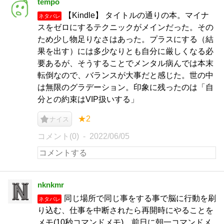
tempo
【Kindle】 タイトルの通りの本。マイナ
ネタバレ
スをゼロにするテクニックがメインだった。その
ため少し物足りなさはあった。プラスにする（結
果を出す）には多少なりとも自分に厳しくなる必
要あるが、そうすることでメンタル病んでは本末
転倒なので、バランスが大事だと感じた。世の中
は無限のグラデーション。印象に残ったのは「自
分との約束はVIP扱いする」
★2
ナイス
コメント(0)
2022/06/05
nknkmr
同じ場所で同じ事をする事で脳に行動を刷
ネタバレ
り込む、仕事を中断されたら再開時にやることを
メモ(10秒コマンドメモ)、前日に朝一コマンドメ