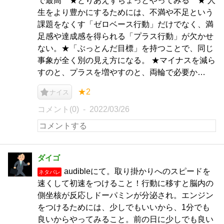
で最高 ★とりあえずちょっとやってみる ★ 人
生をより豊かにするためには、不満や不足という
課題をなくす「ゼロベース行動」だけでなく、満
足感や達成感を得られる「プラス行動」が欠かせ
ない。★「ぶっとんだ目標」を持つことで、同じ
事象が全く別の見え方になる。 ★マイナスを減ら
すのと、プラスを増やすのと、両輪で必要か…
★2
ナイス
コメント(0)
2022/03/26
ダイゴ
audibleにて。取り掛かりへのスピードを
ネタバレ
速くして初速をつけること！行動に移すと脳内の
側坐核が反応しドーパミンが分泌され。エンジン
をつけるためには、少しでもいいから、1分でも
良いからやってみること。前の日に少しでも良い