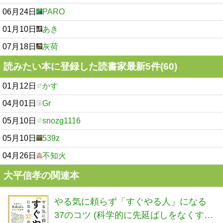
06月24日
PARO
01月10日
あき
07月18日
灰荷
読みたい本に登録した読書家最新5件(60)
01月12日
かす
04月01日
Gr
05月10日
snozg1116
05月10日
539z
04月26日
不知火
大平信孝の関連本
やる気に頼らず「すぐやる人」になる
37のコツ (科学的に先延ばしをなくす技