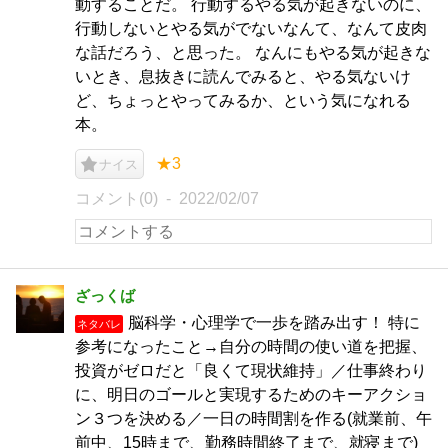
動することだ。 行動するやる気が起きないのに、
行動しないとやる気がでないなんて、なんて皮肉
な話だろう、と思った。 なんにもやる気が起きな
いとき、息抜きに読んでみると、やる気ないけ
ど、ちょっとやってみるか、という気になれる
本。
★3
ナイス
コメント(0)
2022/02/07
ざっくば
脳科学・心理学で一歩を踏み出す！ 特に
ネタバレ
参考になったこと→自分の時間の使い道を把握、
投資がゼロだと「良くて現状維持」／仕事終わり
に、明日のゴールと実現するためのキーアクショ
ン３つを決める／一日の時間割を作る(就業前、午
前中、15時まで、勤務時間終了まで、就寝まで)