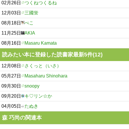
02月26日
つくねつくるね
12月03日
三國蛍
08月18日
ぺこ
11月25日
AKIA
08月16日
Masaru Kamata
読みたい本に登録した読書家最新5件(12)
12月08日
さくっと（いさ）
05月27日
Masaharu Shinohara
09月30日
snoopy
09月20日
キ♡リン☆か
04月05日
たぬき
森 巧尚の関連本