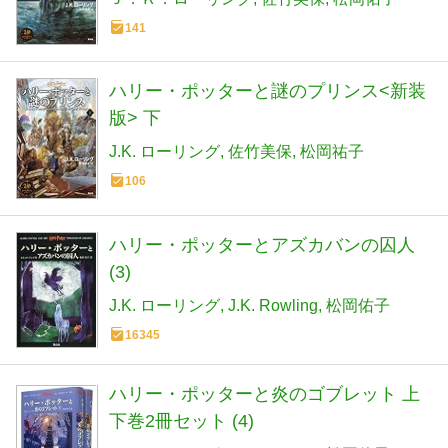
141
ハリー・ポッターと謎のプリンス<新装
版> 下
J.K. ローリング
佐竹美保
松岡祐子
106
ハリー・ポッターとアズカバンの囚人
(3)
J.K. ローリング
J.K. Rowling
松岡佑子
16345
ハリー・ポッターと炎のゴブレット 上
下巻2冊セット (4)