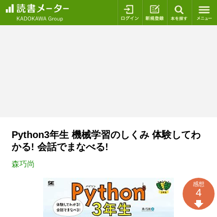
ログイン
新規登録
本を探
Python3年生 機械学習のしくみ 体験してわ
かる! 会話でまなべる!
森巧尚
感想
4