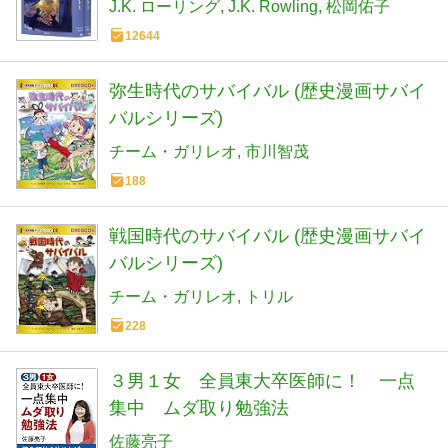
J.K. ローリング
J.K. Rowling
松岡佑子
12644
弥生時代のサバイバル (歴史漫画サバイ
バルシリーズ)
チーム・ガリレオ
市川智茂
188
戦国時代のサバイバル (歴史漫画サバイ
バルシリーズ)
チーム・ガリレオ
トリル
228
３男１女 全員東大卒医師に！ 一点
集中 ムダ取り勉強法
佐藤亮子