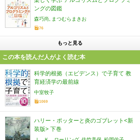
楽しく学ぶ アルゴリズムとプログラミ
ングの図鑑
森巧尚
まつむらまきお
76
もっと見る
この本を読んだ人がよく読む本
科学的根拠（エビデンス）で子育て 教
育経済学の最前線
中室牧子
1069
ハリー・ポッターと炎のゴブレット<新
装版> 下巻
Ｊ．Ｋ．ローリング
佐竹美保
松岡佑子