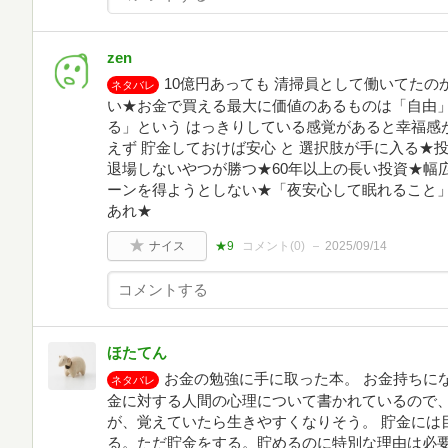
zen
10億円あっても 清掃員として働いてた
ネタバレ
い★お金で買える最大に価値のあるものは「自由
る」という はっきりしている感覚があると幸福感
えず 貯金しておけば安心 と 選択肢が手に入る
退場しないやつが勝つ★60年以上の長い投資★幅
ーンを得ようとしない★「夜安心して眠れること
あれ★
ナイス
★9
コメント(
0
)
2025/09/14
ほたてん
お金の勉強に手に取った本。 お金持ちに
ネタバレ
金に対する人間の心理について書かれているので
が、覚えていたら生きやすくなりそう。 貯金には
る。ただ貯金をする。貯めるのに特別な理由は必要