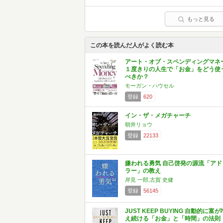
もっと見る
この本を読んだ人がよく読む本
アート・オブ・スペンディングマネ
１度きりの人生で「お金」をどう使
べきか？
モーガン・ハウセル
登録
620
イン・ザ・メガチャーチ
朝井リョウ
登録
22133
嫌われる勇気 自己啓発の源流「アド
ラー」の教え
岸見 一郎,古賀 史健
登録
56145
JUST KEEP BUYING 自動的に富が
え続ける「お金」と「時間」の法則