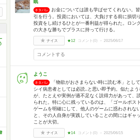
眠
お金については誰も学ばせてくれない。
ネタバレ
引を行う。投資においては、大負けする前に損切
投資をし続けるひとが一番利益が得られた。ロング
の大きな勝ちでプラスに持って行ける。
ー
ナイス
★12
コメント(
0
)
2025/06/17
う
ようこ
「物欲がおさまらない時に読む本」として
ネタバレ
シイ病患者としては必読..と思い即予約。似たよ
が、たとえや実例が過不足なく説得力があって、
られた。特に心に残っているのは、「ゴールポス
ゲームを明確にして、他人のゲームに惑わされな
と、その人自身が実践していることの間にはギャ
ことが大切。
増
ナイス
★14
コメント(
0
)
2025/06/15