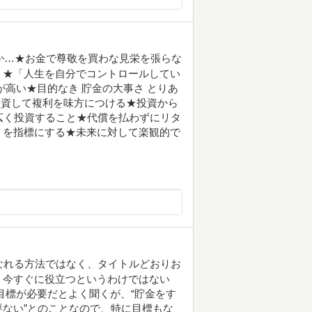
のか…★お金で尊敬を買わな見栄を張らな
」★「人生を自分でコントロールしてい
が高い★目的なき 貯金の大事さ とりあ
★投資して複利を味方につける★投資から
広く投資すること★代償を払わずにリタ
」を指標にする★未来に対して楽観的で
なれる方法ではなく、タイトルどおりお
、今すぐに役立つというわけではない
目標が必要だとよく聞くが、“貯金をす
ない”とのことなので、特に目標もな