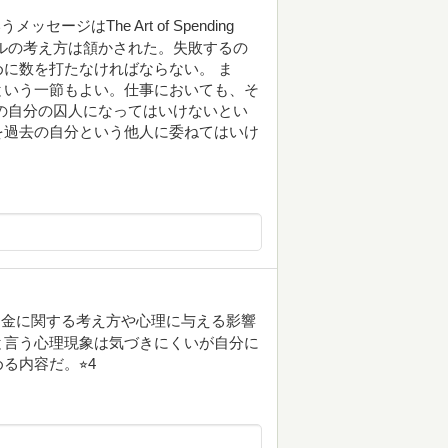
ジはThe Art of Spending
ールの考え方は頷かされた。失敗するの
に数を打たなければならない。 ま
という一節もよい。仕事においても、そ
の自分の囚人になってはいけないとい
を過去の自分という他人に委ねてはいけ
お金に関する考え方や心理に与える影響
と言う心理現象は気づきにくいが自分に
内容だ。⭐︎4