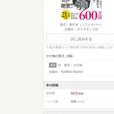
形式：単行本（ソフトカバー）
出版社：ダイヤモンド社
試し読みする
※電子書籍ストアBOOK☆WALKERへ移動します
その他の形式（β版）
形式：その他
登録
13
出版社：Audible Studios
本の詳細
登録数
3272
登録
ページ数
328
ページ