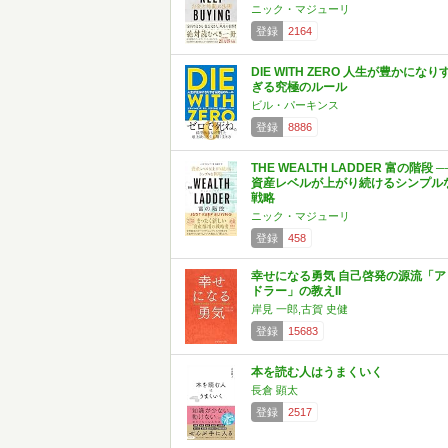
ニック・マジューリ
登録
2164
DIE WITH ZERO 人生が豊かになり
ぎる究極のルール
ビル・パーキンス
登録
8886
THE WEALTH LADDER 富の階段 ─
資産レベルが上がり続けるシンプル
戦略
ニック・マジューリ
登録
458
幸せになる勇気 自己啓発の源流「ア
ドラー」の教えII
岸見 一郎,古賀 史健
登録
15683
本を読む人はうまくいく
長倉 顕太
登録
2517