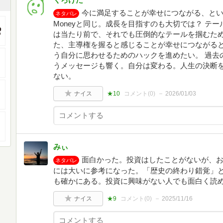
今に満足することが幸せにつながる、というメッセー
ネタバレ
Moneyと同じ。成長を目指すのも大切では？ テ
は当たり前で、それでも圧倒的なテールを掴むため
た、主導権を握ると感じることが幸せにつながる
う自分に思わせるためのハックを進めたい。 過去
うメッセージも響く。自分は変わる。人生の決断
ない。
ナイス
★10
コメント(
0
)
2026/01/03
みぃ
面白かった。投資はしたことがないが、
ネタバレ
には大いに参考になった。「歴史の終わり錯覚」
も確かにある。投資に興味がない人でも面白く読める
ナイス
★9
コメント(
0
)
2025/11/16