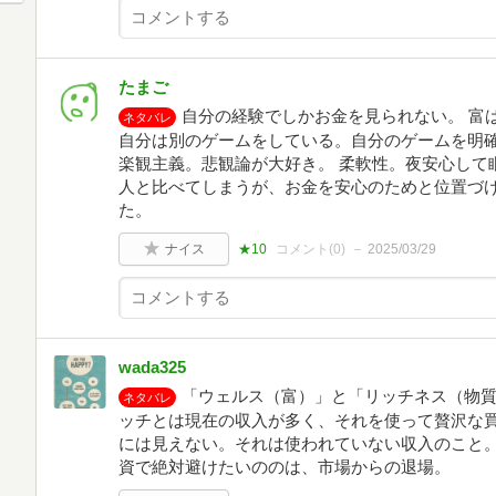
たまご
自分の経験でしかお金を見られない。 富
ネタバレ
自分は別のゲームをしている。自分のゲームを明確
楽観主義。悲観論が大好き。 柔軟性。夜安心して
人と比べてしまうが、お金を安心のためと位置づ
た。
ナイス
★10
コメント(
0
)
2025/03/29
wada325
「ウェルス（富）」と「リッチネス（物
ネタバレ
ッチとは現在の収入が多く、それを使って贅沢な買
には見えない。それは使われていない収入のこと。
資で絶対避けたいののは、市場からの退場。