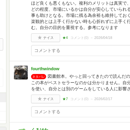
ほど良くも悪くもない。複利のメリットは真実で
どの程度、市場にいるかは自分が安心していられ
事も助けとなる。市場に残る為余裕も維持してお
楽観的とは上手く行かない時も心折れずに上手く
む。自分の目的を重視する。参考になります
ナイス
★4
コメント(
0
)
2026/04/18
fourthwindow
図書館本。やっと回ってきたので読んだ
ネタバレ
この本がベストセラーなのかは分かりません。自
を使い、自分とは別のゲームをしている人に影響
ナイス
★7
コメント(
0
)
2026/02/17
くろけた