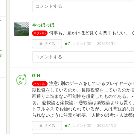
す
やっほっほ
何事も、見かけほど良くも悪くもない。 
ネタバレ
ナイス
★7
コメント(
0
)
2025/06/14
─
な
G H
注意: 別のゲームをしているプレイヤーか
ネタバレ
期投資をしているのか、長期投資をしているのか 計
画通りに進まない可能性を想定したものである。 
切。 悲観論と楽観論: - 悲観論は楽観論よりも賢く
トフルネスでも触れられているが、人は悲観的な話
られないように注意が必要。 人間の思考: - 人
ナイス
★7
コメント(
0
)
2025/04/20