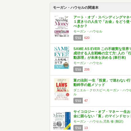
モーガン・ハウセルの関連本
アート・オブ・スペンディングマネ
１度きりの人生で「お金」をどう使
べきか？
モーガン・ハウセル
登録
620
SAME AS EVER この不確実な世界
成功する人生戦略の立て方: 人の「
動原理」が未来を決める (単行本)
モーガン・ハウセル
登録
206
富の法則 一生「投資」で迷わない行
動科学の超メソッド
ダニエル・クロスビー,モーガン・ハウ
ル
登録
47
サイコロジー・オブ・マネー 一生お
金に困らない「富」のマインドセッ
モーガン・ハウセル,児島 修 (翻訳)
登録
13