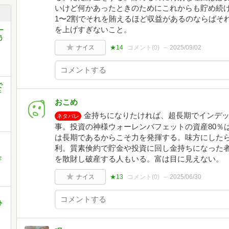
いけど何かあったときのためにこれからも貯め続け
1〜2割でそれを賄えるほど収益があるのならばそ
を上げすぎないこと。
ー
う
ナイス
★14
コメント(
0
)
2025/09/02
で
行
おこめ
金持ちになりたければ、超長期でインデ
ネタバレ
事。投資の神様ウォーレンバフェットの資産80％
は長期であるからこそ力を発揮する。味方にした
利。質素倹約で貯金や投資に回し金持ちになった
セ
を散財し破産する人もいる。富は目に見えない。
ナイス
★13
コメント(
0
)
2025/06/30
ト