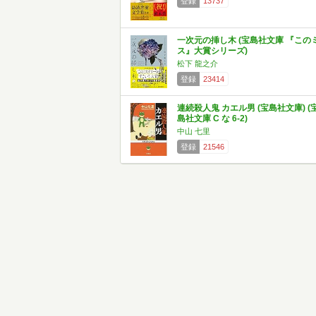
登録
13737
一次元の挿し木 (宝島社文庫 『この
ス』大賞シリーズ)
松下 龍之介
登録
23414
連続殺人鬼 カエル男 (宝島社文庫) (
島社文庫 C な 6-2)
中山 七里
登録
21546