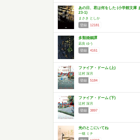
あの日、君は何をした (小学館文庫 
23-1)
まさき としか
登録
12181
多類婚姻譚
凪良 ゆう
登録
4161
ファイア・ドーム (上)
辻村 深月
登録
5184
ファイア・ドーム (下)
辻村 深月
登録
3897
光のとこにいてね
一穂 ミチ