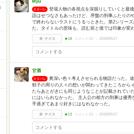
Myu
ま
登場人物の各視点を深掘りしていくと最
ネタバレ
語はせつなさもあったけど、序盤の刑事ふたりの
で終わらないラストにうるっときた。第2シリーズ
た。タイトルの意味も、読む前と後では印象が変わ
ナイス
★18
コメント(
0
)
2026/05/17
甘酒
奥深い色々考えさせられる物語だった。
ネタバレ
郁子の周りの人々の想いが関わってきたころから
たらあとがきにも同じようなことが記載されてい
にはいられなかった。 主人公の相方の刑事は優秀
手過ぎてあまり好きにはなれなかった。
ナイス
★13
コメント(
0
)
2026/05/17