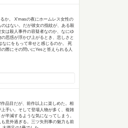
か。 X'masの夜にホームレス女性の
ものはない。だが彼女の指紋が、ある殺
彼女は殺人事件の容疑者なのか、なにゆ
物の思惑が浮かび上がるとき、悲しさと
はなにをもって幸せと感じるのか。 死
の際にその問いにYesと答えられる人
ん2作品目だが、前作以上に楽しめた。相
が上手い。そして登場人物が多く、複雑
さが半減するような気になってしまう。
人も意外過ぎる。三ツ矢刑事の魅力も前
。大満足の1冊でした。