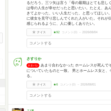
るだろう。三ツ矢は言う「母の最期はとても悲し
は母の人生が幸せだったと思いたい。たとえ、あ
きてよかった、いい人生だった、と思ってほしい
に彼女を見守り悲しんでくれた人がいた。それが
感じられるように、人に優しくありたい。
ナイス
★92
コメント(
0
)
2026/08/04
さすりか
あまり合わなかった ホームレスが死んで
ネタバレ
についていたものと一致。 男とホームレス女と、
る。
ナイス
★6
コメント(
0
)
2026/08/01
こほ