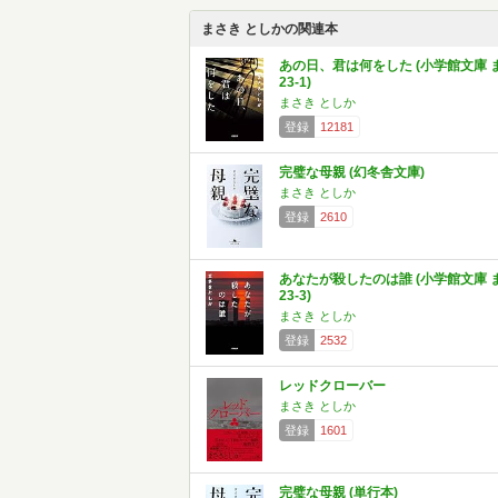
まさき としかの関連本
あの日、君は何をした (小学館文庫 
23-1)
まさき としか
登録
12181
完璧な母親 (幻冬舎文庫)
まさき としか
登録
2610
あなたが殺したのは誰 (小学館文庫 
23-3)
まさき としか
登録
2532
レッドクローバー
まさき としか
登録
1601
完璧な母親 (単行本)