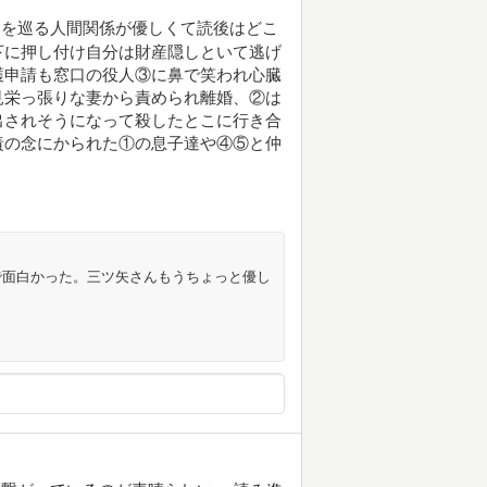
んを巡る人間関係が優しくて読後はどこ
下に押し付け自分は財産隠しといて逃げ
護申請も窓口の役人③に鼻で笑われ心臓
見栄っ張りな妻から責められ離婚、②は
出されそうになって殺したとこに行き合
責の念にかられた①の息子達や④⑤と仲
で面白かった。三ツ矢さんもうちょっと優し