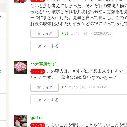
ないと少し考えてしまった。それぞれの登場人物
ったという欲求とそれを具現化出来ない焦燥感を
ま
一つにまとめ上げた。見事と言って良いし、この
解説の映像化されたら誰が？どの役に？って考え
ナイス
★13
コメント(
0
)
2026/06/18
ハナ差届かず
この犯人は、さすがに予想出来ませんで
ま
ネタバレ
かったです。 著者はSNS嫌いなのかな～？
ナイス
★7
コメント(
0
)
2026/06/06
golf n
つらいことや苦しいことや悲しいことや
ネタバレ