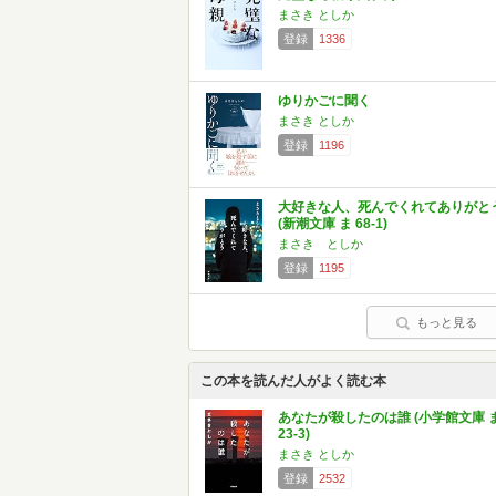
まさき としか
登録
1336
ゆりかごに聞く
まさき としか
登録
1196
大好きな人、死んでくれてありがと
(新潮文庫 ま 68-1)
まさき としか
登録
1195
もっと見る
この本を読んだ人がよく読む本
あなたが殺したのは誰 (小学館文庫 
23-3)
まさき としか
登録
2532