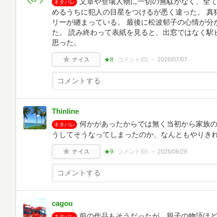
文章や登場人物に一切の無駄がなく、全て
ネタバレ
めるうちに犯人の目星をつけるが悉く違った。 真
リーが纏まっている。 最後に松波郁子の心情が分
た。 読み終わって表紙を見ると、出窓ではなく駅
思った。
ナイス
★8
コメント(
0
)
2026/07/07
Thinline
何かがあったからでは無く当初から家族
ネタバレ
うしてそうなってしまったのか、なんともやりき
ナイス
★9
コメント(
0
)
2026/06/28
cagou
前の作品もそうだったが、親子の物語ほ
ネタバレ