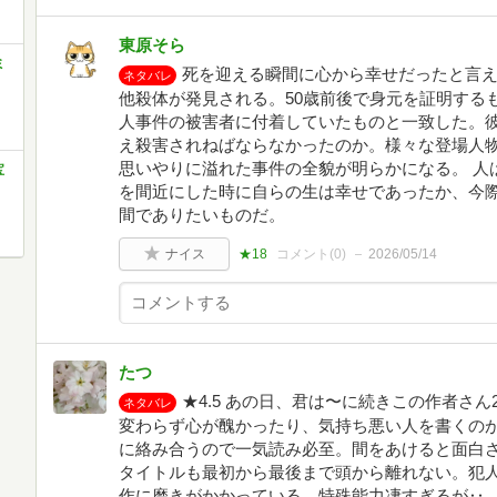
東原そら
ミ
死を迎える瞬間に心から幸せだったと言える
ネタバレ
他殺体が発見される。50歳前後で身元を証明する
人事件の被害者に付着していたものと一致した。
え殺害されねばならなかったのか。様々な登場人
思いやりに溢れた事件の全貌が明らかになる。 人
宝
を間近にした時に自らの生は幸せであったか、今際
間でありたいものだ。
ナイス
★18
コメント(
0
)
2026/05/14
たつ
★4.5 あの日、君は〜に続きこの作者さ
ネタバレ
変わらず心が醜かったり、気持ち悪い人を書くの
に絡み合うので一気読み必至。間をあけると面白
タイトルも最初から最後まで頭から離れない。犯
作に磨きがかかっている。特殊能力凄すぎるが‥ 