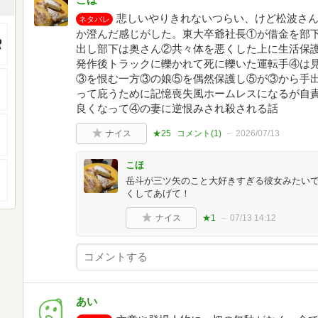
悲しいやりきれないつらい、けど松波さ
ネタバレ
か澄んだ感じがした。東大卒爺社長①が借金を部
出し部下は奥さん②共々体を悪くした上に生活保
発作後トラックに轢かれて死に轢いた運転手④は
③を恨む一方③の娘⑤を偶然保護し⑤が③から手
って庇うために記憶喪失風ホームレスになるが自
良くなって④の妻に逆恨みされ殺される話
ナイス
★25
コメント(
1
)
2026/07/13
こほ
岳斗が三ツ矢のこと大好きすぎる彼女みたい
くしてあげて！
ナイス
★1
07/13 14:12
あい