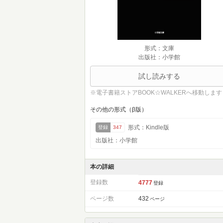
形式：文庫
出版社：小学館
試し読みする
※電子書籍ストアBOOK☆WALKERへ移動します
その他の形式（β版）
形式：Kindle版
登録
347
出版社：小学館
本の詳細
登録数
4777
登録
ページ数
432
ページ