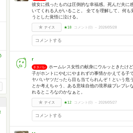
彼女に残ったものは圧倒的な幸福感。死んだ夫に
いてくれる人がいること。 全てを理解して、何も
うとした覚悟に泣ける。
ナイス
★18
コメント(
0
)
2026/05/28
う
r
ホームレス女性の献身にウルッときたけ
ネタバレ
子がホントにやむにやまれずの事情かかえてる子
ヤバいヤツだったら目も当てられんぞ！という危
とか考えちゃう、ある意味自他の境界線ブレブレ
れるところなのかなぁと。
ナイス
★12
コメント(
0
)
2026/05/27
ま