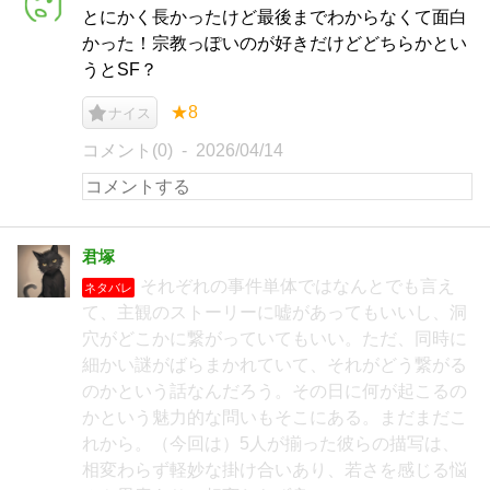
とにかく長かったけど最後までわからなくて面白
かった！宗教っぽいのが好きだけどどちらかとい
うとSF？
★8
ナイス
コメント(0)
2026/04/14
君塚
それぞれの事件単体ではなんとでも言え
ネタバレ
て、主観のストーリーに嘘があってもいいし、洞
穴がどこかに繋がっていてもいい。ただ、同時に
細かい謎がばらまかれていて、それがどう繋がる
のかという話なんだろう。その日に何が起こるの
かという魅力的な問いもそこにある。まだまだこ
れから。（今回は）5人が揃った彼らの描写は、
相変わらず軽妙な掛け合いあり、若さを感じる悩