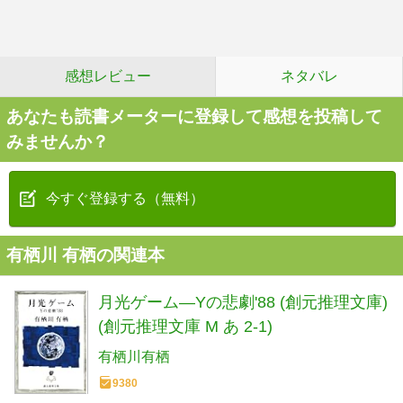
感想レビュー
ネタバレ
あなたも読書メーターに登録して感想を投稿して
みませんか？
今すぐ登録する（無料）
有栖川 有栖の関連本
月光ゲーム―Yの悲劇'88 (創元推理文庫)
(創元推理文庫 M あ 2-1)
有栖川有栖
9380