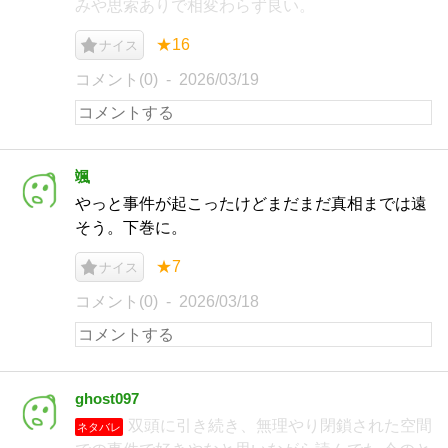
みや思索ありで相変わらず良い。
★16
ナイス
コメント(0)
2026/03/19
颯
やっと事件が起こったけどまだまだ真相までは遠
そう。下巻に。
★7
ナイス
コメント(0)
2026/03/18
ghost097
双頭に引き続き、無理やり閉鎖された空間
ネタバレ