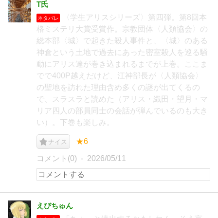
T氏
〈学生アリスシリーズ〉第四弾。第8回本
ネタバレ
格ミステリ大賞受賞作。宗教団体〈人類協会〉の
総本部〈城〉で起きた殺人事件と、〈城〉のある
神倉という土地で過去にあった密室殺人を巡る騒
動にアリス達が巻き込まれるまでが上巻。ここま
でで400P越えだけど、江神部長が〈人類協会〉
の聖地を訪れた理由含め多くの謎が出てくるの
で、スラスラと読めた（アリス・織田・望月・マ
リア四人の部員同士の会話が弾んでいるのも大き
い）。下巻も楽しみ。
★6
ナイス
コメント(0)
2026/05/11
えびちゅん