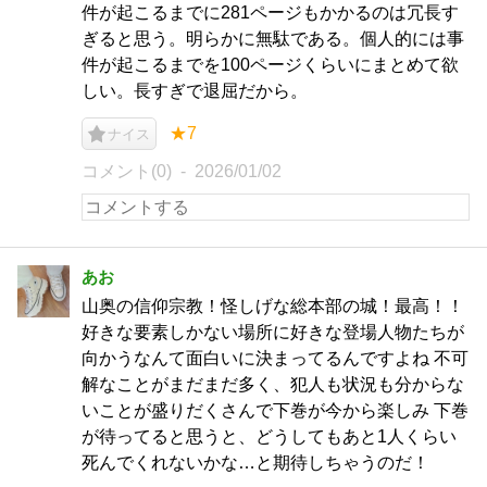
件が起こるまでに281ページもかかるのは冗長す
ぎると思う。明らかに無駄である。個人的には事
件が起こるまでを100ページくらいにまとめて欲
しい。長すぎで退屈だから。
★7
ナイス
コメント(0)
2026/01/02
あお
山奥の信仰宗教！怪しげな総本部の城！最高！！
好きな要素しかない場所に好きな登場人物たちが
向かうなんて面白いに決まってるんですよね 不可
解なことがまだまだ多く、犯人も状況も分からな
いことが盛りだくさんで下巻が今から楽しみ 下巻
が待ってると思うと、どうしてもあと1人くらい
死んでくれないかな…と期待しちゃうのだ！