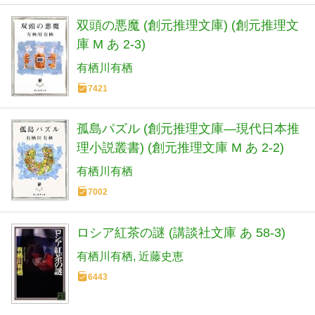
双頭の悪魔 (創元推理文庫) (創元推理文
庫 M あ 2-3)
有栖川有栖
7421
孤島パズル (創元推理文庫―現代日本推
理小説叢書) (創元推理文庫 M あ 2-2)
有栖川有栖
7002
ロシア紅茶の謎 (講談社文庫 あ 58-3)
有栖川有栖
近藤史恵
6443