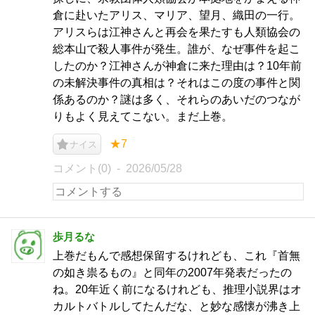
倉に赴いたアリス、マリア、望月、織田の一行。
アリスらは江神さんと再会を果たすも人類協会の
総本山で殺人事件が発生。誰が、なぜ事件を起こ
したのか？江神さんが神倉に来た理由は？10年前
の未解決事件の真相は？それはこの度の事件と関
係あるのか？謎は多く、それらのあいだのつなが
りもよく見えてこない。まだ上巻。
★7
ナイス
コメント(0)
2026/05/28
歩月るな
上巻だもんで感想保留するけれども、これ『首無
の如き祟るもの』と同年の2007年発表だったの
ね。20年近く前になるけれども、推理小説界はオ
カルトバトルしてたんだな、と妙な感懐が沸き上