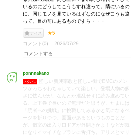
いるのにどうしてこうもすれ違って。隣にいるの
に、同じモノを見ているはずなのになぜこうも違
って。目の前にあるものですら・・・
★5
ナイス
コメント(0)
2026/07/29
ponnnakano
怪しい新興宗教と怪しい街でEMCのメン
ネタバレ
ツがわちゃわちゃしていて楽しい。登場人物の多
さに怯んだが、なんとか混乱せずに読み進めてい
る。上下巻で長いので無理だと思うが、たまには
「読者への挑戦」に挑戦してみるかと気になるペ
ージを折りつつ。図面があるといつものことだ
が、個室の出入り口ドアが外開きかよ！などが気
になりイマイチなプランに舌打ち。アリスとマリ