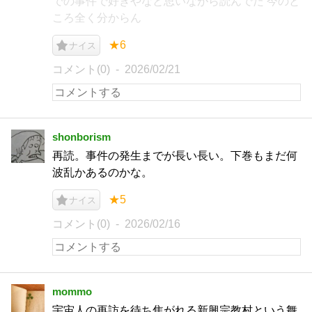
での事件で好きやなと思いながら読んでた 今のと
ころ全く分からん
★6
ナイス
コメント(0)
2026/02/21
shonborism
再読。事件の発生までが長い長い。下巻もまだ何
波乱かあるのかな。
★5
ナイス
コメント(0)
2026/02/16
mommo
宇宙人の再訪を待ち焦がれる新興宗教村という舞