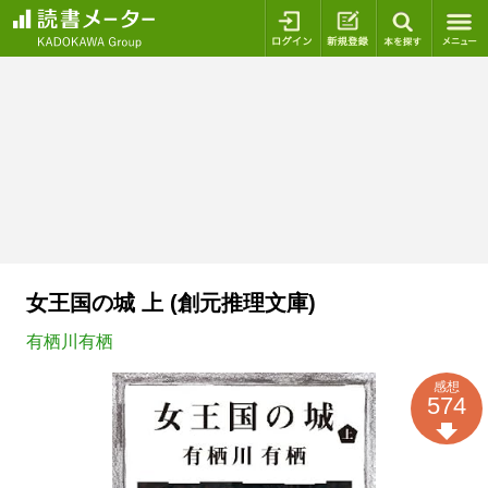
ログイン
新規登録
本を探
女王国の城 上 (創元推理文庫)
有栖川有栖
感想
574