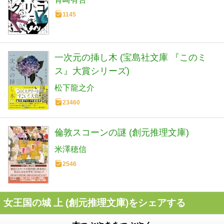
1145
一次元の挿し木 (宝島社文庫 『このミ
ス』大賞シリーズ)
松下龍之介
23460
倫敦スコーンの謎 (創元推理文庫)
米澤穂信
2546
女王国の城 上 (創元推理文庫)をシェアする