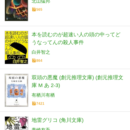
北山猛邦
565
本を読むのが超速い人の頭の中ってど
うなってんの殺人事件
白井智之
864
双頭の悪魔 (創元推理文庫) (創元推理文
庫 M あ 2-3)
有栖川有栖
7421
地雷グリコ (角川文庫)
青崎有吾