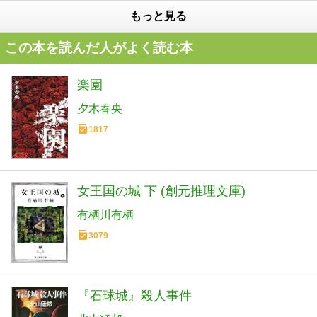
もっと見る
この本を読んだ人がよく読む本
楽園
夕木春央
1817
女王国の城 下 (創元推理文庫)
有栖川有栖
3079
『石球城』殺人事件