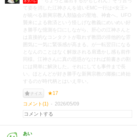
「ちょっと遠出するかもしれん」そう言っ
ネタバレ
て姿を消した江神さんを追いEMC一行は<女王>
が統べる新興宗教人類協会の聖地、神倉へ。UFO
襲来による救済という怪しげな教義にめいめい好
き勝手な憶測を口にしながら、肝心の江神さんと
は直接的なコンタクトが取れず教団の排他的な雰
囲気に一気に緊張感が高まる。が一転翌日になる
となんのことはなく解放される肩透かし感も前作
同様。江神さんに真の思惑がなければ前書きの割
には簡単に解決した。それにしても事件まで長
い。ほとんどが好き勝手な新興宗教の揶揄に終始
するのが時代柄とはいえ辛い。
★17
ナイス
コメント(1)
2026/05/09
あい