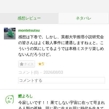
感想レビュー
ネタバレ
montetsutsu
感想は下巻で。しかし、英都大学推理小説研究会
の皆さんはよく殺人事件に遭遇しますねぇと。こ
ういうの気にしてるようでは本格ミステリ楽しめ
ないんだろうけど。
★5
ナイス
コメント(0)
2026/08/03
鰹よろし
今寂しいです！！ 果てしない宇宙に在って苛まれ
る人類の孤独。同じ星に生まれ同じ時代を生きて