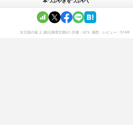
本つぶやきをつぶやく
女王国の城 上 (創元推理文庫)
の
評価
42
％
感想・レビュー
574
件