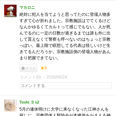
マカロニ
絶対に犯人を当てようと思ってたのに登場人物多
すぎて心が折れました。宗教施設はでてくるけど
なんかゆるくてカルトって感じでもない。人が死
んでるのに一定の日数が過ぎるまでは誰も外に出
して貰えなくて警察も呼べないのはちょっと宗教
っぽい。最上階で瞑想してる代表は怪しいけど生
きてるんだろうか。宗教施設側の登場人物があん
まり把握できてない。
★8
ナイス
コメント(0)
2026/06/24
Toshi_S s2
5月の連休明けに大学に来なくなった江神さんを
探しに、宗教団体人類協会が本拠地をかまえる神