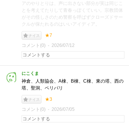
アのやりとりは、声に出さない部分が実は同じこ
とを考えてたりして青春っぽくていい。宗教団体
がその怪しさのため警察を呼ばずクローズドサー
クルが保たれるのはいいアイディア。
★7
ナイス
コメント(0)
2026/07/12
にこくま
神倉、人類協会、A棟、B棟、C棟、東の塔、西の
塔、聖洞、ペリパリ
★3
ナイス
コメント(0)
2026/07/05