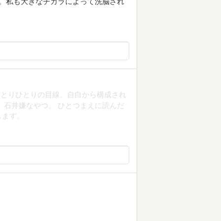
️。私も大きなチカラによって洗脳され
ひとりひとりの目線、自白から構成され
。石井嫌なやつ。 ひとつまえに読んだ
します。