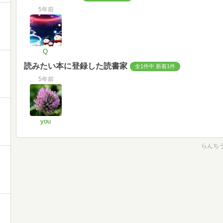
5年前
Q
読みたい本に登録した読書家
全1件中 新着1件
5年前
you
らんちう