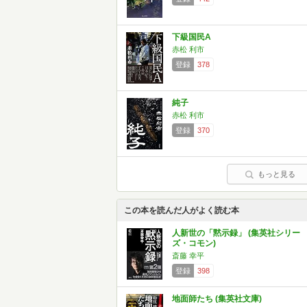
下級国民A
赤松 利市
登録
378
純子
赤松 利市
登録
370
もっと見る
この本を読んだ人がよく読む本
人新世の「黙示録」 (集英社シリー
ズ・コモン)
斎藤 幸平
登録
398
地面師たち (集英社文庫)