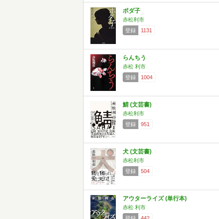
ボダ子
赤松利市
登録
1131
らんちう
赤松 利市
登録
1004
鯖 (文芸書)
赤松利市
登録
951
犬 (文芸書)
赤松利市
登録
504
アウターライズ (単行本)
赤松 利市
登録
442