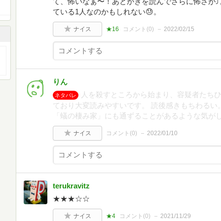
て、怖いなぁ〜！あとがきを読んでさらに怖さが⤴
ている1人なのかもしれない😓。
ナイス
★16
コメント(
0
)
2022/02/15
りん
人を殺すところから始まり、容疑者たち
ネタバレ
ており大変読みやすいです。 読後感きもちわるい
「蟻の棲み家」にも通ずることがあるような気が
ナイス
コメント(
0
)
2022/01/10
terukravitz
★★★☆☆
ナイス
★4
コメント(
0
)
2021/11/29