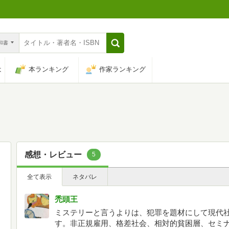
n和書
は
本ランキング
作家ランキング
感想・レビュー
5
全て表示
ネタバレ
禿頭王
ミステリーと言うよりは、犯罪を題材にして現代
す。非正規雇用、格差社会、相対的貧困層、セミ