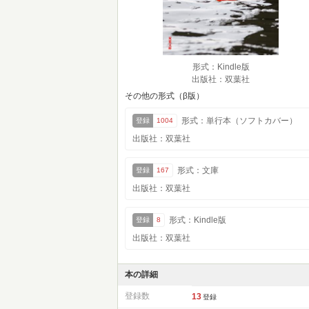
形式：Kindle版
出版社：双葉社
その他の形式（β版）
形式：単行本（ソフトカバー）
登録
1004
出版社：双葉社
形式：文庫
登録
167
出版社：双葉社
形式：Kindle版
登録
8
出版社：双葉社
本の詳細
登録数
13
登録