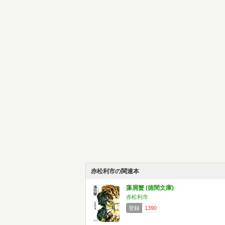
赤松利市の関連本
藻屑蟹 (徳間文庫)
赤松利市
登録
1390