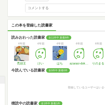
この本を登録した読書家
読みおわった読書家
全11件中 新着8件
4年前
4年前
4年前
4年前
4年前
禿頭王
けい
はち
azarasi-dokusho
りのまる
今読んでいる読書家
全0件中 新着0件
登録しているユーザーはいま
積読中の読書家
全1件中 新着1件