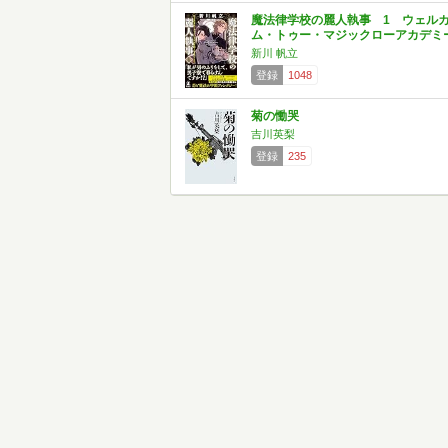
魔法律学校の麗人執事 1 ウェル
ム・トゥー・マジックローアカデミ
新川 帆立
登録
1048
菊の慟哭
吉川英梨
登録
235