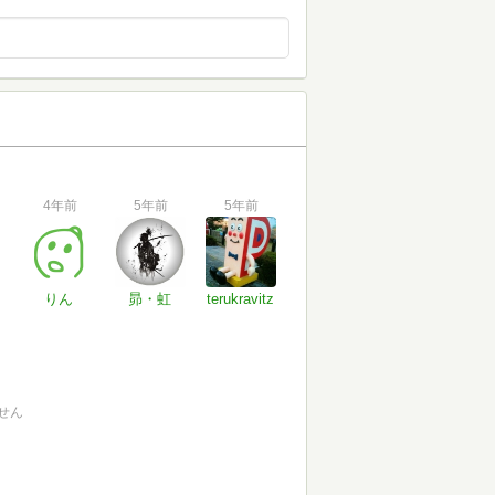
4年前
5年前
5年前
りん
昴・虹
terukravitz
せん