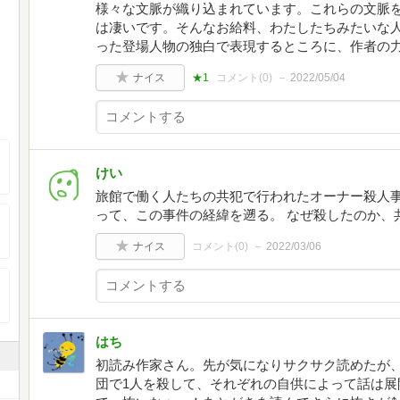
様々な文脈が織り込まれています。これらの文脈を
は凄いです。そんなお給料、わたしたちみたいな
った登場人物の独白で表現するところに、作者の
ナイス
★1
コメント(
0
)
2022/05/04
けい
旅館で働く人たちの共犯で行われたオーナー殺人事
って、この事件の経緯を遡る。 なぜ殺したのか、
ナイス
コメント(
0
)
2022/03/06
はち
初読み作家さん。先が気になりサクサク読めたが
団で1人を殺して、それぞれの自供によって話は展