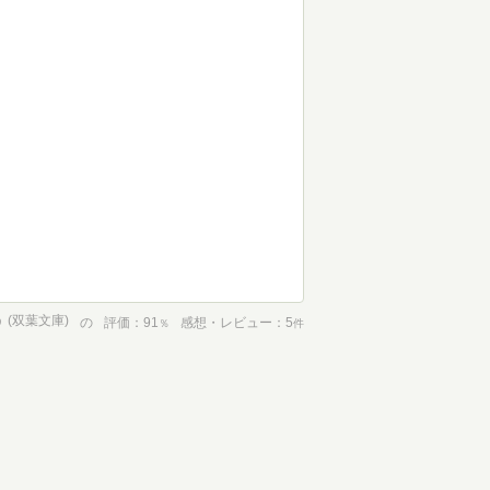
 (双葉文庫)
の
評価
91
感想・レビュー
5
％
件