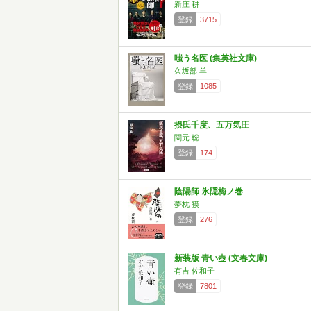
新庄 耕
登録
3715
嗤う名医 (集英社文庫)
久坂部 羊
登録
1085
摂氏千度、五万気圧
関元 聡
登録
174
陰陽師 氷隠梅ノ巻
夢枕 獏
登録
276
新装版 青い壺 (文春文庫)
有吉 佐和子
登録
7801