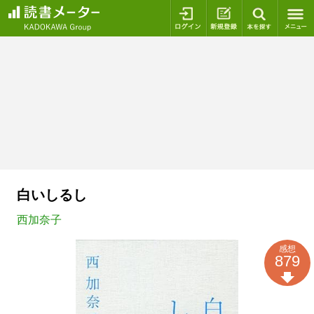
ログイン
新規登録
本を探
白いしるし
西加奈子
感想
879