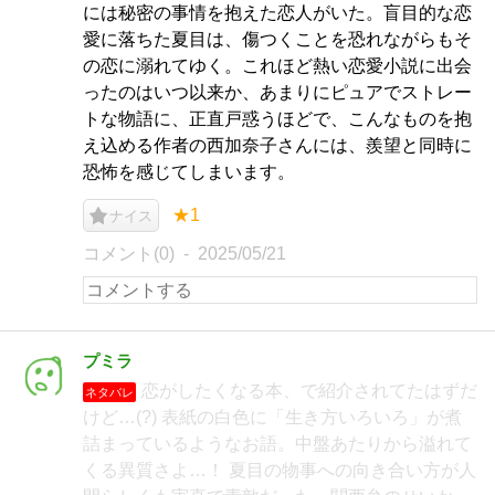
には秘密の事情を抱えた恋人がいた。盲目的な恋
愛に落ちた夏目は、傷つくことを恐れながらもそ
の恋に溺れてゆく。これほど熱い恋愛小説に出会
ったのはいつ以来か、あまりにピュアでストレー
トな物語に、正直戸惑うほどで、こんなものを抱
え込める作者の西加奈子さんには、羨望と同時に
恐怖を感じてしまいます。
★1
ナイス
コメント(0)
2025/05/21
プミラ
恋がしたくなる本、で紹介されてたはずだ
ネタバレ
けど…(?) 表紙の白色に「生き方いろいろ」が煮
詰まっているようなお語。中盤あたりから溢れて
くる異質さよ…！ 夏目の物事への向き合い方が人