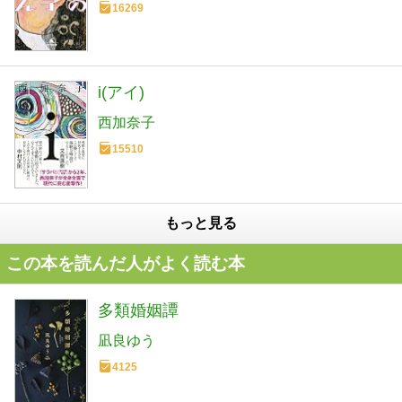
16269
i(アイ)
西加奈子
15510
もっと見る
この本を読んだ人がよく読む本
多類婚姻譚
凪良ゆう
4125