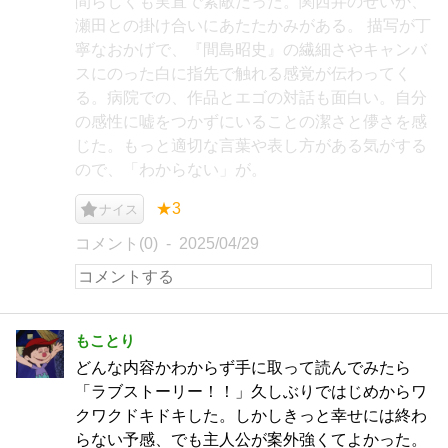
間らしくも実直で素敵だった。関西弁のせいか、
瀬田との掛け合いにあたたかみがある。 描写が丁
寧なおかげで、『間島昭史』の繊細さやキャンバ
スにのった白に指先で触れる感覚が伝わってく
る。病院での、作品とエゴの対話も面白い。自分
の感性に嘘をつかずにいることの潔さと儚さを感
じた。もっと適切な言葉や表し方がある気がする
ので、「わからない」が。
★3
ナイス
コメント(0)
2025/04/29
もことり
どんな内容かわからず手に取って読んでみたら
「ラブストーリー！！」久しぶりではじめからワ
クワクドキドキした。しかしきっと幸せには終わ
らない予感、でも主人公が案外強くてよかった。