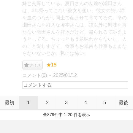
妹と交際している。夏目さんの友達の瀬田さん
は、3年帰ってこない彼女を想い、彼女の飼い猫
を血のつながり同士で産ませて育ててるの。その
瀬田さんを好きな塚本さんは、猫以外に興味を持
たない瀬田さんを好きだけど、殴られるて訴えよ
うとしてる。ちょっともう意味わからないし、人
のこと愛しすぎて、食事もお風呂も仕事もままな
らないないとか、私には怖い。
★15
ナイス
コメント(0)
2025/01/12
最初
1
2
3
4
5
最後
全879件中 1-20 件を表示