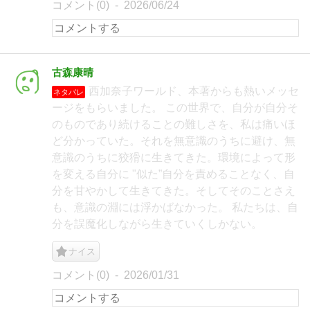
コメント(0)
2026/06/24
古森康晴
西加奈子ワールド、本著からも熱いメッセ
ネタバレ
ージをもらいました。 この世界で、自分が自分そ
のものであり続けることの難しさを、私は痛いほ
ど分かっていた。それを無意識のうちに避け、無
意識のうちに狡猾に生きてきた。環境によって形
を変える自分に "似た”自分を責めることなく、自
分を甘やかして生きてきた。そしてそのことさえ
も、意識の淵には浮かばなかった。 私たちは、自
分を誤魔化しながら生きていくしかない。
ナイス
コメント(0)
2026/01/31