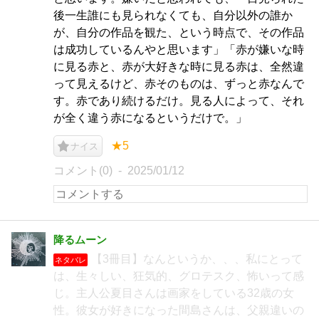
後一生誰にも見られなくても、自分以外の誰か
が、自分の作品を観た、という時点で、その作品
は成功しているんやと思います」「赤が嫌いな時
に見る赤と、赤が大好きな時に見る赤は、全然違
って見えるけど、赤そのものは、ずっと赤なんで
す。赤であり続けるだけ。見る人によって、それ
が全く違う赤になるというだけで。」
★5
ナイス
コメント(0)
2025/01/12
降るムーン
【3冊目】なんというか、、、私にとって
ネタバレ
は、生々しい、狂気的、グロテスク、怖いって感
じ。主人公夏目さんは画家をしている32歳の女
性。彼女が好きになった間島さんは、父親違いの