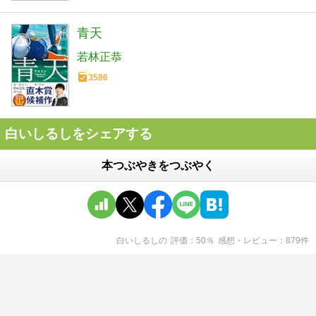
青天
若林正恭
3586
白いしるしをシェアする
本つぶやきをつぶやく
白いしるし
の
評価
50
％
感想・レビュー
879
件