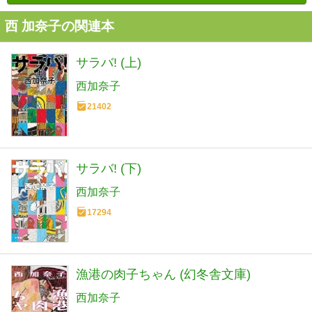
西 加奈子の関連本
サラバ! (上)
西加奈子
21402
サラバ! (下)
西加奈子
17294
漁港の肉子ちゃん (幻冬舎文庫)
西加奈子