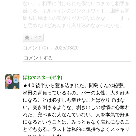
ない。」相手に付けられた傷でいつまでも相手を
感じる。ホルベインのジンクホワイト。瀬田も間
島も結局は血の繋がりが大切なのかな、、、すっ
と読めたけどあんまり入り込めなかったかも。
ナイス
コメント(0)
2025/03/20
ぼねマスター(ゼネ)
★4.0 後半から惹き込まれた。間島くんの秘密。
瀬田の背負っているもの。バーの女性。人を好き
になることは必ずしも幸せなことばかりではな
い。突き刺さるような、剥き出しの感情に心奪わ
れた。完ぺきな人なんていない。人を本気で好き
になるということは、みっともなく哀れになるこ
とでもある。ラストは私的に気持ちよくスッキリ