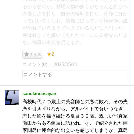
るからなのか。登場人物の多くがちゃんと誰かへ
の優しさを持ち、自分の輪郭を持ち、冷静に分か
ってはいてもなお、情熱に従っていく様が赤い血
が流れているようで生きているんだなと思った。
赤は好きでも嫌いでもただそこにある赤なんだよ
な。物事の本質を捉える力。
★2
ナイス
コメント(0)
2025/05/21
sanukinoasayan
高校時代７つ歳上の美容師との恋に敗れ、その失
恋を引きずりながら、アルバイトで食いつなぎ、
志した絵を描き続ける夏目３２歳。親しい写真家
瀬田からある個展に誘われ、そこで紹介された画
家間島に運命的な出会いを感じてしまうが、真島