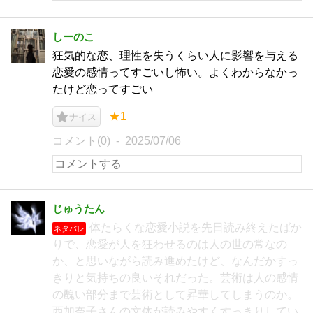
しーのこ
狂気的な恋、理性を失うくらい人に影響を与える
恋愛の感情ってすごいし怖い。よくわからなかっ
たけど恋ってすごい
★1
ナイス
コメント(0)
2025/07/06
じゅうたん
体たらくな恋愛小説を先日読み終えたばか
ネタバレ
りで、恋愛が人を狂わせるのは人の世の常なの
か、と思いながら読み進めたけど、なんだかすっ
きりと気持ちの良いそれだった。芸術は人の感情
の醜い部分まで芸術として昇華してしまうのか。
西加奈子さんの文体が読みやすくすっきりしてい