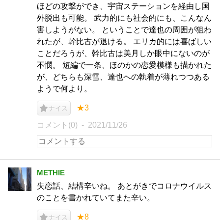
ほどの攻撃ができ、宇宙ステーションを経由し国
外脱出も可能。 武力的にも社会的にも、こんなん
害しようがない。 ということで達也の周囲が狙わ
れたが、幹比古が退ける。 エリカ的には喜ばしい
ことだろうが、幹比古は美月しか眼中にないのが
不憫。 短編で一条、ほのかの恋愛模様も描かれた
が、どちらも深雪、達也への執着が薄れつつある
ようで何より。
★3
ナイス
コメント(0)
2021/11/26
METHIE
失恋話、結構辛いね。 あとがきでコロナウイルス
のことを書かれていてまた辛い。
★8
ナイス