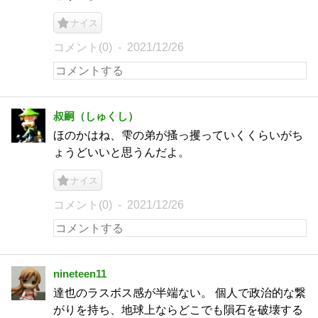
ナイス
コメント(0)
2021/12/26
叔嗣（しゅくし）
ほのかはね、雫の弟が搔っ攫っていくくらいがち
ょうどいいと思うんだよ。
ナイス
コメント(0)
2021/12/26
nineteen11
達也のラスボス感が半端ない。 個人で政治的な繋
がりを持ち、地球上ならどこでも隕石を破壊する