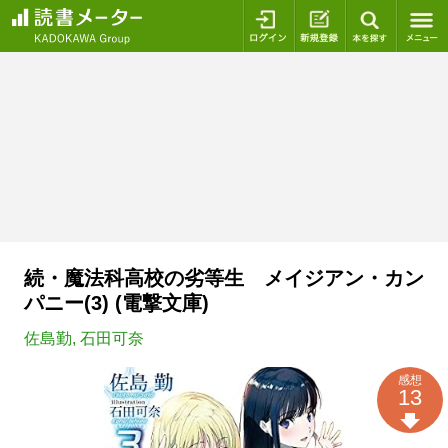
ログイン
新規登録
本を探
続・魔法科高校の劣等生 メイジアン・カン
パニー(3) (電撃文庫)
佐島勤
,
石田可奈
感想
13