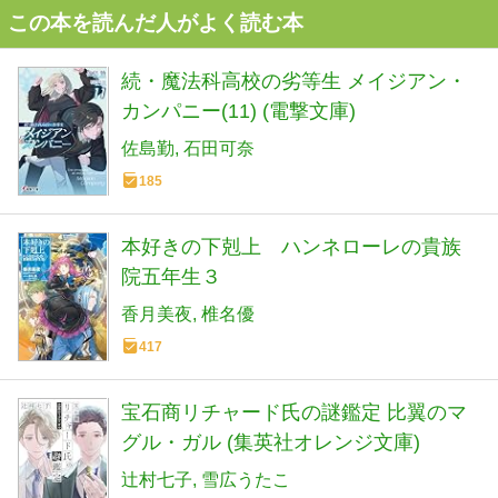
この本を読んだ人がよく読む本
続・魔法科高校の劣等生 メイジアン・
カンパニー(11) (電撃文庫)
佐島勤
石田可奈
185
本好きの下剋上 ハンネローレの貴族
院五年生３
香月美夜
椎名優
417
宝石商リチャード氏の謎鑑定 比翼のマ
グル・ガル (集英社オレンジ文庫)
辻村七子
雪広うたこ