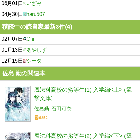
06月01日
いざみ
04月30日
haru507
積読中の読書家最新3件(4)
02月07日
Chi
01月13日
あやしず
12月15日
シータ
佐島 勤の関連本
魔法科高校の劣等生(1) 入学編<上> (電
撃文庫)
佐島勤
石田可奈
6252
魔法科高校の劣等生(2) 入学編<下> (電