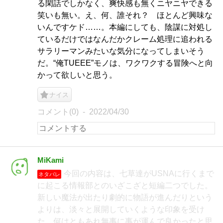
る閑話でしかなく、爽快感も無くニヤニヤできる
笑いも無い。え、何、誰それ？ ほとんど興味な
いんですケド……。本編にしても、陰謀に対処し
ているだけではなんだかクレーム処理に追われる
サラリーマンみたいな気分になってしまいそう
だ。“俺TUEEE”モノは、ワクワクする冒険へと向
かって欲しいと思う。
ナイス
コメント(0)
2022/04/30
MiKami
今回の内容は、七草達がUSNAに行くまで
ネタバレ
に起こる情報部とのいざこざと短編二つでした。
新しい魔法が出たり劇的に物語が進んだりという
よりは、淡々と展開していくような印象を受け
た。何はともあれ無事に事が運んで良かったと思