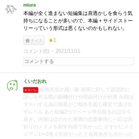
miura
本編が全く進まない短編集は肩透かしを食らう気
持ちになることが多いので、本編 + サイドストー
リーっていう形式は悪くないのかもしれない。
★1
ナイス
コメント(0)
2021/11/11
くいだおれ
佐島先生の悪い癖 展開に対して逆説的に
ネタバレ
話しを作る際の動機付けや理由付けが杜撰 今回は
マテバする為の彗星がご都合主義も裸足で逃げ出
すレベル あと短編2つでページ半分取るのはやり
過ぎ。内容はほのかと将輝の恋愛事情に一応は区
切りのトドメを刺す内容で良かった さすがにメイ
ジアン1〜2巻で不評だったと佐島先生も分かった