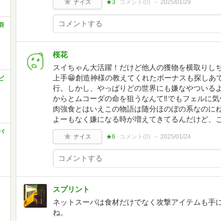
ナイス
★3
コメント(
0
)
2025/01/29
羽
桜花
スイちゃん大活躍！だけど他人の獲物を横取りし
上手😁創造神様の教えてくれたボーナスも探しあ
ビ
行。しかし、やっぱりどの世界にも嫌なやついる
からとムコーダの命を狙うなんて‼️でもフェルに気
肉強食とはいえこの物語は随分ほのぼの系なのに
よーもなく嫌になる時が増えてきてるんだけど、こ
バ
ナイス
★6
コメント(
0
)
2025/01/24
スプリント
ネットスーパは食材だけでなく攻撃アイテムも手
ね。