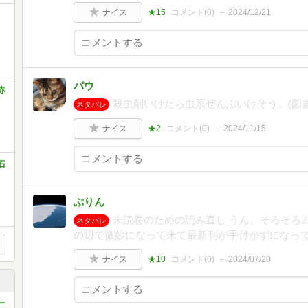
ナイス
★15
コメント(
0
)
2024/12/21
6
パウ
赤
殺虫剤いけたら虫系ぜんぶいけそう。(図書
ネタバレ
ナイス
★2
コメント(
0
)
2024/11/15
石
ぷりん
未読卷のための読み直し うん、そろそろ
ネタバレ
の辺で微妙になって来て最新刊が手付かずになっ
ナイス
★10
コメント(
0
)
2024/07/20
ー