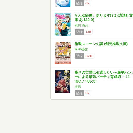
登録
65
そんな部屋、あります!? 2 (講談社文
庫 あ 139-9)
秋川 滝美
登録
188
倫敦スコーンの謎 (創元推理文庫)
米澤穂信
登録
2541
嘆きの亡霊は引退したい～最弱ハン
ーによる最強パーティ育成術～ 14
(GCノベルズ)
槻影
登録
55