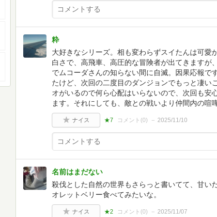
粋
大好きなシリーズ。相も変わらずスイたんは可愛
白さで、高飛車、高圧的な冒険者が出てきますが、
でムコーダさんの知らない間に自滅。因果応報で
たけど、次回の二度目のダンジョンでもっと凄いこ
オがいるので何ら心配はいらないので、次回も安
ます。それにしても、敵との戦いより仲間内の喧嘩
ナイス
★7
コメント(
0
)
2025/11/10
名前はまだない
殺伐とした自然の世界もさらっと書いてて、甘い
オレットベリー食べてみたいな。
ナイス
★2
コメント(
0
)
2025/11/07