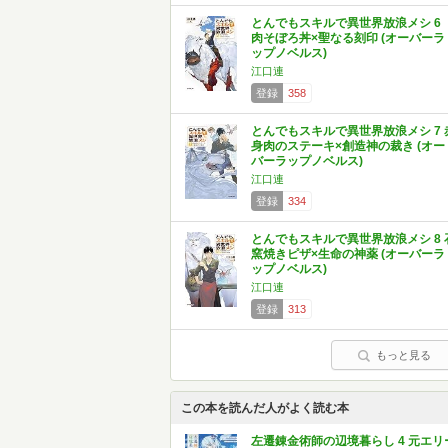
とんでもスキルで異世界放浪メシ 
肉そぼろ丼×聖なる刻印 (オーバーラ
ップノベルス)
江口連
登録
358
とんでもスキルで異世界放浪メシ 7 
身肉のステーキ×創造神の裁き (オー
バーラップノベルス)
江口連
登録
334
とんでもスキルで異世界放浪メシ 8 
窯焼きピザ×生命の神薬 (オーバーラ
ップノベルス)
江口連
登録
313
もっと見る
この本を読んだ人がよく読む本
左遷錬金術師の辺境暮らし 4 元エリ