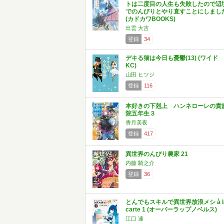
トは二度目の人生も失敗したので辺
でのんびりとやり直すことにしまし
(カドカワBOOKS)
出雲 大吉
登録
34
デキる猫は今日も憂鬱(13) (ワイド
KC)
山田 ヒツジ
登録
116
本好きの下剋上 ハンネローレの貴
院五年生３
香月美夜
登録
417
異世界のんびり農家 21
内藤 騎之介
登録
36
とんでもスキルで異世界放浪メシ à l
carte 1 (オーバーラップノベルス)
江口 連