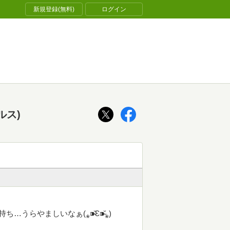
新規登録(無料)
ログイン
ルス)
らやましいなぁ(⁎⁍̴̆Ɛ⁍̴̆⁎)