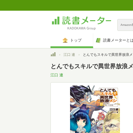
Amazo
トップ
読書メーターと
トップ
江口 連
とんでもスキルで異世界放浪メシ 11 すき焼き×戦いの摂理 (オーバーラップ
とんでもスキルで異世界放浪メシ
江口 連