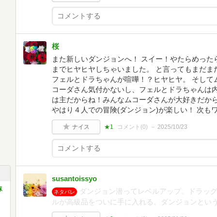
桜
また新しいダンジョンへ！ スイー！やたらめった
までヒヤヒヤしちゃいました。 と言ってもまだま
フェルとドラちゃんが喧嘩！？ヒヤヒヤ。 そして
コーダさん気付かないし、フェルとドラちゃんは内
は主だからね！みんなムコーダさんが大好きだか
やはり４人での冒険(ダンジョン)が楽しい！ 次も
ナイス
★1
コメント(
0
)
2025/10/23
susantoissyo
豚
ダンジョン潜ってレベルアップ。ドラッ
ネタバレ
ルが高級品をついに手に入れる。ダンジョンとい