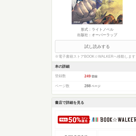
形式：ライトノベル
出版社：オーバーラップ
試し読みする
※電子書籍ストアBOOK☆WALKERへ移動します
本の詳細
登録数
249
登録
ページ数
288
ページ
書店で詳細を見る