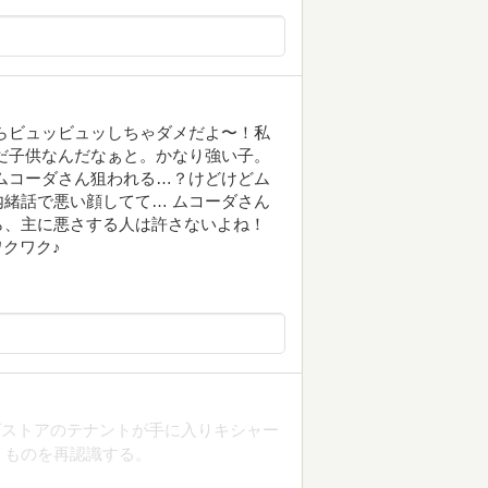
らビュッビュッしちゃダメだよ〜！私
だ子供なんだなぁと。かなり強い子。
ムコーダさん狙われる…？けどけどム
緒話で悪い顔してて… ムコーダさん
ら、主に悪さする人は許さないよね！
ワクワク♪
グストアのテナントが手に入りキシャー
うものを再認識する。