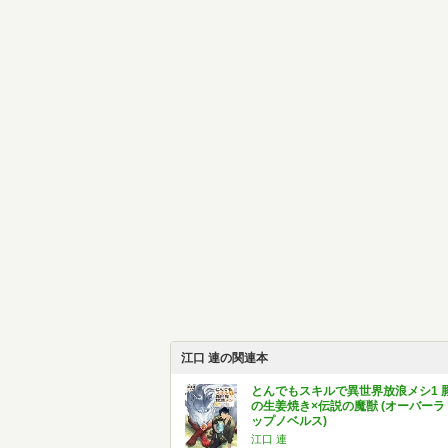
江口 連の関連本
とんでもスキルで異世界放浪メシ1 
の生姜焼き×伝説の魔獣 (オーバーラ
ップノベルス)
江口 連