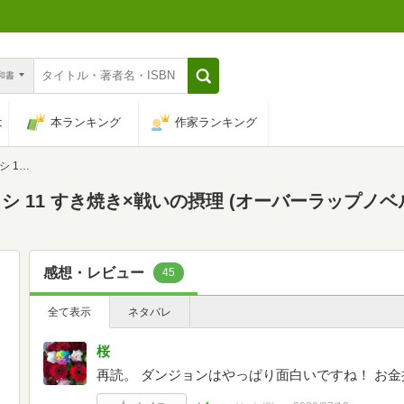
n和書
は
本ランキング
作家ランキング
ノベルス)
 11 すき焼き×戦いの摂理 (オーバーラップノベ
感想・レビュー
45
全て表示
ネタバレ
桜
再読。 ダンジョンはやっぱり面白いですね！ お金持ち…う