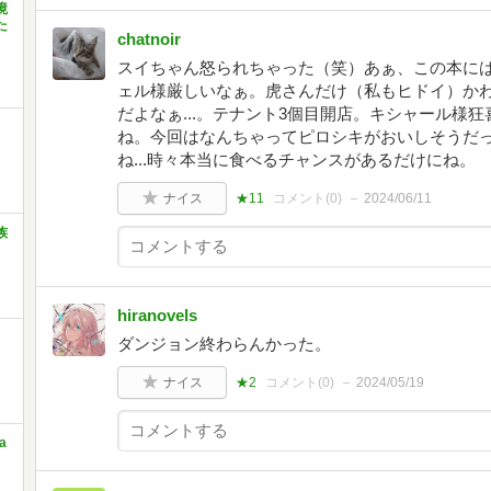
境
た
chatnoir
スイちゃん怒られちゃった（笑）あぁ、この本に
ェル様厳しいなぁ。虎さんだけ（私もヒドイ）か
だよなぁ...。テナント3個目開店。キシャール様
ね。今回はなんちゃってピロシキがおいしそうだっ
ね...時々本当に食べるチャンスがあるだけにね。
ナイス
★11
コメント(
0
)
2024/06/11
族
hiranovels
ダンジョン終わらんかった。
ナイス
★2
コメント(
0
)
2024/05/19
a