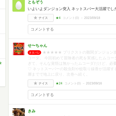
ともぞう
いよいよダンジョン突入 ネットスパー大活躍でし
ナイス
★4
コメント(
0
)
2023/09/18
せ〜ちゃん
★★★★★ ブリクストの難関ダンジョン
ネタバレ
コーダ。 今回初めて冒険者の死を実感したムコー
ぎて、そんな覚悟は無かったムコーダだけど、必
タ
♡ ネットスーパーの殺虫剤や蚊取り線香が活躍する
層までで地上に戻り、次巻へ続く。
ナイス
★24
コメント(
0
)
2023/09/16
きみ