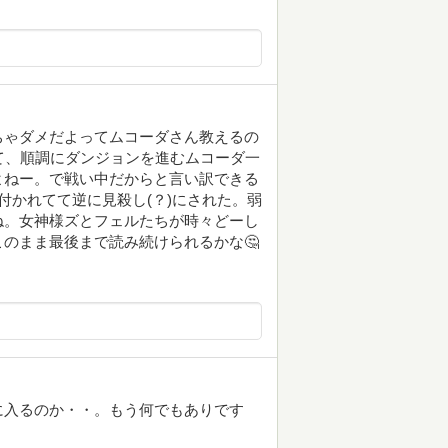
ちゃダメだよってムコーダさん教えるの
て、順調にダンジョンを進むムコーダ一
よねー。で戦い中だからと言い訳できる
付かれてて逆に見殺し(？)にされた。弱
ね。女神様ズとフェルたちが時々どーし
のまま最後まで読み続けられるかな🤔
に入るのか・・。もう何でもありです