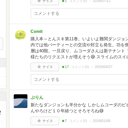
ナイス
★1
コメント(
0
)
2026/07/12
Comit
購入本～とんスキ第11巻。いよいよ難関ダンジョ
内では他パーティーとの交流や対立も発生。功を焦
層は40階。一旦戻り、ムコーダさんは新テナント
様たちのリクエストが増えそう😅 スライムのス
ナイス
★17
コメント(
0
)
2026/04/27
ぷりん
新たなダンジョンも半分かな しかしムコーダのビ
んやろけど１０年経つとそろそろね😅
ナイス
★7
コメント(
0
)
2026/01/06