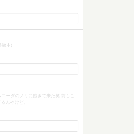
館本)
ムコーダのノリに飽きて来た笑 前もこ
てるんやけど。