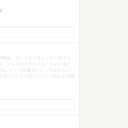
た
攻略編。 珍しくスイをしっかり怒るム
ダ…フェルやドラちゃん、スイが強す
要ないという従魔達がとっても頼もしい
辺りがとても楽しい♪ とりあえず40階