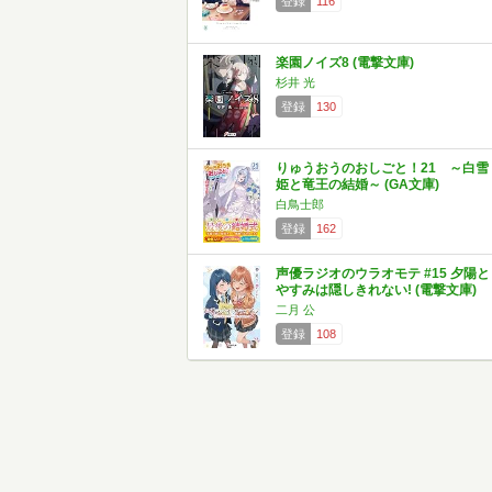
登録
116
楽園ノイズ8 (電撃文庫)
杉井 光
登録
130
りゅうおうのおしごと！21 ～白雪
姫と竜王の結婚～ (GA文庫)
白鳥士郎
登録
162
声優ラジオのウラオモテ #15 夕陽と
やすみは隠しきれない! (電撃文庫)
二月 公
登録
108