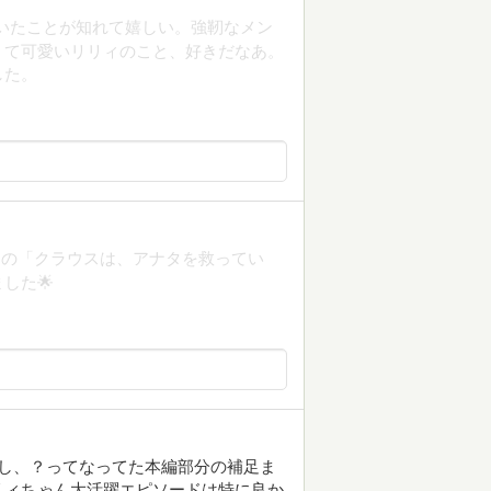
いたことが知れて嬉しい。強靭なメン
くて可愛いリリィのこと、好きだなあ。
した。
んの「クラウスは、アナタを救ってい
した🌟
し、？ってなってた本編部分の補足ま
リィちゃん大活躍エピソードは特に良か