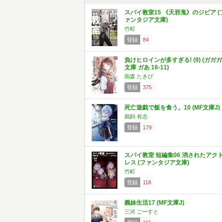
スパイ教室15 《天邪鬼》のジビア (
ァンタジア文庫)
竹町
登録
84
負けヒロインが多すぎる! (9) (ガガガ
文庫 ガあ 16-11)
雨森 たきび
登録
375
死亡遊戯で飯を食う。10 (MF文庫J)
鵜飼 有志
登録
179
スパイ教室 短編集06 消されたアク
レス (ファンタジア文庫)
竹町
登録
118
義妹生活17 (MF文庫J)
三河 ごーすと