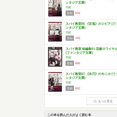
ンタジア文庫)
竹町
登録
876
スパイ教室06 《百鬼》のジビア (フ
ンタジア文庫)
竹町
登録
743
スパイ教室 短編集01 花嫁ロワイヤ
(ファンタジア文庫)
竹町
登録
686
スパイ教室07 《氷刃》のモニカ (フ
ンタジア文庫)
竹町
登録
642
もっと見る
この本を読んだ人がよく読む本