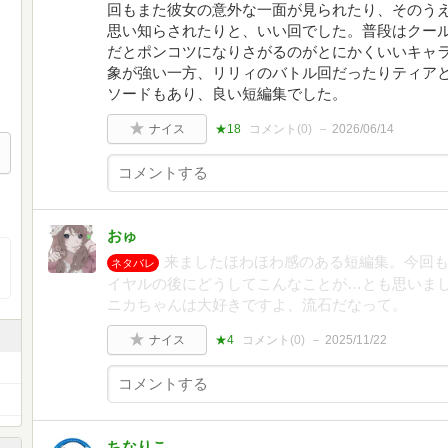
回もまた彼女の意外な一面が見られたり、そのう
思い知らされたりと、いい回でした。普段はクー
だとポンコツになりさがるのがとにかくいいキャ
象が強い一方、リリィのバトル回だったりティア
ソードもあり、良い短編集でした。
ナイス
★18
コメント(
0
)
2026/06/14
おゅ
来ましたほわほわ感のある短編集。今回
ネタバレ
イヤルの後にどうしてこんなことが…とも思いま
ニカちゃんは大好きですよ、流石だなって。
ナイス
★4
コメント(
0
)
2025/11/22
ちなりこ