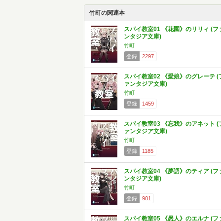
竹町の関連本
スパイ教室01 《花園》のリリィ (フ
ンタジア文庫)
竹町
登録
2297
スパイ教室02 《愛娘》のグレーテ (
ァンタジア文庫)
竹町
登録
1459
スパイ教室03 《忘我》のアネット (
ァンタジア文庫)
竹町
登録
1185
スパイ教室04 《夢語》のティア (フ
ンタジア文庫)
竹町
登録
901
スパイ教室05 《愚人》のエルナ (フ