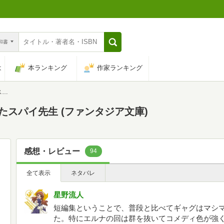
n和書
は
本ランキング
作家ランキング
)
したスパイ先生 (ファンタジア文庫)
感想・レビュー
94
全て表示
ネタバレ
星野流人
短編集ということで、普段と比べてギャグはマシ
た。特にエルナの回は群を抜いてコメディ色が強