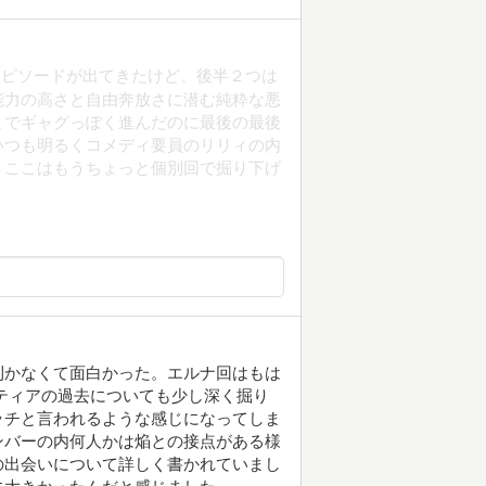
エピソードが出てきたけど、後半２つは
能力の高さと自由奔放さに潜む純粋な悪
までギャグっぽく進んだのに最後の最後
いつも明るくコメディ要員のリリィの内
。ここはもうちょっと個別回で掘り下げ
利かなくて面白かった。エルナ回はもは
ティアの過去についても少し深く掘り
ッチと言われるような感じになってしま
ンバーの内何人かは焔との接点がある様
の出会いについて詳しく書かれていまし