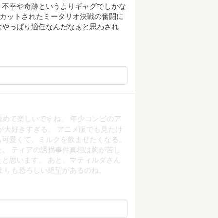
う不幸や奇跡というよりギャグでしかな
でカットされたミータリオ決戦の奮闘に
はやっぱり適任なんだなぁと思わされ
読めて楽しいですね。 年少コンビのア
が大好きすぎる。 アニメ版でも見たけ
も可愛くて、ミルクを飲ませたくなる。
。 ティアの誘拐事件真相は胸が苦し
と思います。 あと、マティルダさん
よりも恐ろしい絶望があるのね。