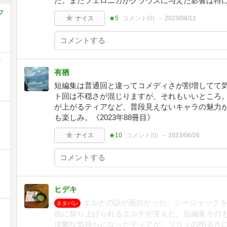
た。またフェロニカがクラウスに与えた影響は特
フ
ナイス
★5
コメント(
0
)
2023/08/11
有栖
短編集は普通回と違ってコメディさが割増してて
ト回は不穏さが混じりますが、それもいいところ
が上がるティアなど、普段見えないキャラの魅力
も楽しみ。《2023年88冊目》
ナイス
★10
コメント(
0
)
2023/06/26
ト
ヒデキ
エルナの話が面白かった。シージャック
ネタバレ
祖に祭り上げられるエルナが笑えた。短編集その
沈鬱な気持ちになったティアが、リリィの明るさ