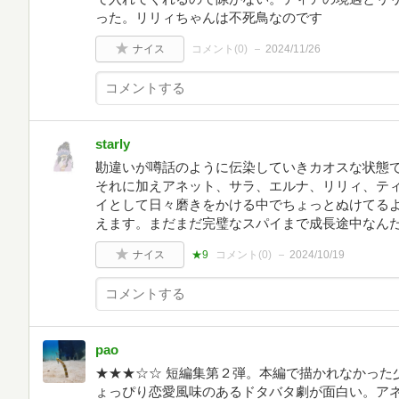
った。リリィちゃんは不死鳥なのです
ナイス
コメント(
0
)
2024/11/26
starly
勘違いが噂話のように伝染していきカオスな状態で
それに加えアネット、サラ、エルナ、リリィ、テ
イとして日々磨きをかける中でちょっとぬけてる
えます。まだまだ完璧なスパイまで成長途中なん
ナイス
★9
コメント(
0
)
2024/10/19
pao
★★★☆☆ 短編集第２弾。本編で描かれなかった
ょっぴり恋愛風味のあるドタバタ劇が面白い。ア