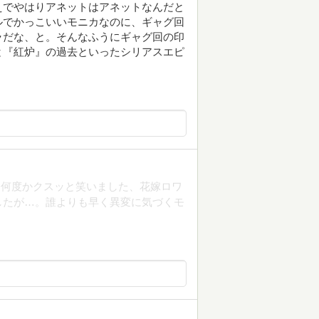
えでやはりアネットはアネットなんだと
ルでかっこいいモニカなのに、ギャグ回
ラだな、と。そんなふうにギャグ回の印
と『紅炉』の過去といったシリアスエピ
も何度かクスッと笑いました、花嫁ロワ
したが…。誰よりも早く異変に気づくモ