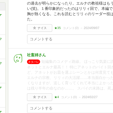
の過去が明らかになったり。エルナの教祖様はも
い(笑)。１番印象的だったのはリリィ回で、本編
胸が熱くなる。これを読むとリリィのリーダー役
ァ
た。
ナイス
★35
コメント(
0
)
2024/09/07
フ
社畜姉さん
短編集のコメディ路線。 ほっこり気楽に
ネタバレ
フ
ネットとエルナ最高！！ 特にアネットのバイト回
ど、アネットがお皿を運ぶシーンとかは何度見て
エルナの宗教、リリィの大活躍……本当面白かった
くなりますが、逞しく育ってくれて本当によかった
ァ
は残り半年の命なのか……。 スパイの末路は、死
ナイス
★4
コメント(
0
)
2024/02/27
ァ