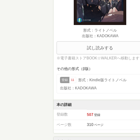
形式：ライトノベル
出版社：KADOKAWA
試し読みする
※電子書籍ストアBOOK☆WALKERへ移動します
その他の形式（β版）
形式：Kindle版ライトノベル
登録
11
出版社：KADOKAWA
本の詳細
登録数
507
登録
ページ数
310
ページ