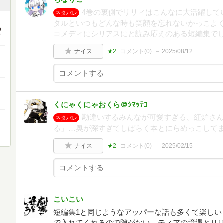
4巻の裏側でリリィはこんなに大活躍して
ネタバレ
タルといつもどんな時も笑顔を忘れないかっこよ
コメディにシリアスにと読み応えのある短編集で
ナイス
★2
コメント(
0
)
2025/08/12
くにゃくにゃおくら＠ｼﾏｯﾃｺ
勘違いするみんなが可愛すぎる、紅炉さ
ネタバレ
る」…奥が深すぎてしばらく本とにらめっこしてま
ナイス
★2
コメント(
0
)
2025/02/15
こいこい
短編集1と同じようなアッパーな話も多くて楽しい
で入れてくれるので隙がない。ティアの境遇とリ