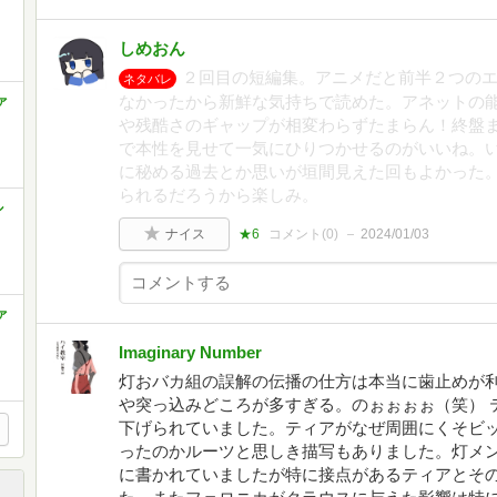
しめおん
２回目の短編集。アニメだと前半２つの
ネタバレ
なかったから新鮮な気持ちで読めた。アネットの
ァ
や残酷さのギャップが相変わらずたまらん！終盤
で本性を見せて一気にひりつかせるのがいいね。
に秘める過去とか思いが垣間見えた回もよかった
られるだろうから楽しみ。
ル
ナイス
★6
コメント(
0
)
2024/01/03
ァ
Imaginary Number
灯おバカ組の誤解の伝播の仕方は本当に歯止めが
や突っ込みどころが多すぎる。のぉぉぉぉ（笑） 
下げられていました。ティアがなぜ周囲にくそビ
ったのかルーツと思しき描写もありました。灯メ
に書かれていましたが特に接点があるティアとそ