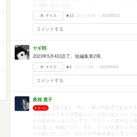
さは救いなんだな。
ナイス
★12
コメント(
0
)
2023/05/21
ヤギ郎
2023年5月4日読了。短編集第2弾。
ナイス
★4
コメント(
0
)
2023/05/04
夜桜 透子
【購入本】『灯』一番の問題児であるア
ネタバレ
ちゃめちゃできる完璧超人という思わぬスペック
た行動がやっぱりズレてて、アネットの意外な一
れる楽しい短編でした。また、サラの恋愛が上手
ーの姿にほっこり。エルナの不幸体質を上手くコ