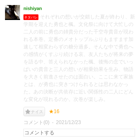
nishiyan
それぞれの想いが交錯した夏が終わり、新
ネタバレ
学期を迎えた勇也と楓。文化祭に向けて大忙しの
二人の前に勇也の姉貴分だった千空寺貴音が現わ
れる本巻。定番のメオトップルぶりもますます加
速して相変わらずの糖分過多。そんな中で勇也へ
の感情がくすぶり続ける哀、友人たちが将来の夢
を語る中、答えられなかった楓、後悔の念でいっ
ぱいの貴音と三人の想いが相乗効果を生み、物語
を大きく前進させたのは面白い。ここに来て家族
とは、が勇也に突きつけられるとは思わなかっ
た。あの決断が共依存に近い関係性の二人にどん
な変化が現れるのか。次巻が楽しみ。
★16
ナイス
コメント(0)
2021/12/23