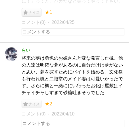
に！」って方、バカだなと笑ってやって下さい。
★1
ナイス
コメント(0)
2022/04/25
らい
将来の夢は勇也のお嫁さんと変な発言した楓。他
の人達は明確な夢があるのに自分だけは夢がない
と思い、夢を探すためにバイトを始める。文化祭
も行われ楓と二階堂のメイド姿は可愛いかったで
す。さらに楓と一緒ににい行ったお化け屋敷はイ
チャイチャしすぎて砂糖吐きそうでした
★2
ナイス
コメント(0)
2022/04/10