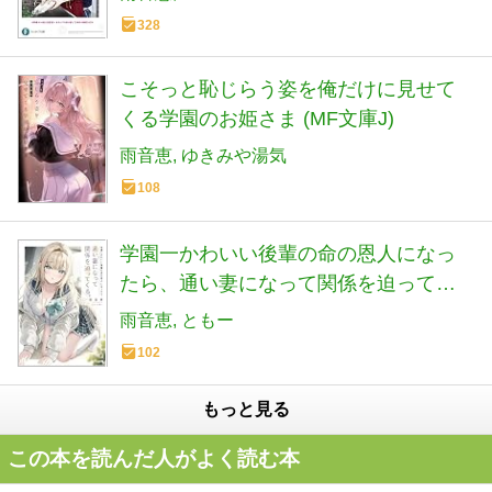
328
こそっと恥じらう姿を俺だけに見せて
くる学園のお姫さま (MF文庫J)
雨音恵
ゆきみや湯気
108
学園一かわいい後輩の命の恩人になっ
たら、通い妻になって関係を迫ってく
る。 (GA文庫)
雨音恵
ともー
102
もっと見る
この本を読んだ人がよく読む本