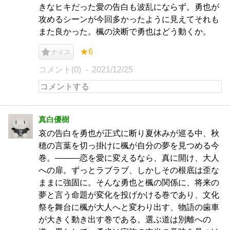
きなヒキだった愛の告白も波乱にならず。勇也が
攻めるシーンが今回多かったように見えてそれも
また良かった。楓の決断で勇也はどう動くか。
★6
ナイス
コメント(0)
2021/12/25
真白優樹
哀の告白を勇也が正式に断り夏休みが巡る中、秋
穂の言葉を切っ掛けに楓が自分の夢を見つめる今
巻。―――恋を愛に変えるなら、真に開け、大人
への扉。ずっとラブラブ、しかしその根底は歪な
ままに強固に。そんな勇也と楓の関係に、将来の
夢と言う命題が変化を投げかける巻であり、文化
祭を舞台に楓が大人へと変わり出す、物語の歯車
が大きく動き出す巻である。選ぶ道は別離への