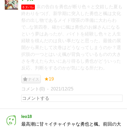
哀の告白を勇也が断り色々と交錯した夏も
ネタバレ
終わりをつげ、新学期に突入した勇也と楓は文化
祭の出し物であるメイド喫茶の準備に大わらわ
で...な第四巻。確かに楓は勇也のお嫁さんになる
という夢はあったが、バイトを経験し色々と人生
経験を積んだのは良い事だなと思った。最後の展
開から果たして次巻はどうなってしまうのか？選
択肢の一つとはいえ楓が背負っているものの大き
さを考えたら大いにあり得るし勇也がどういった
反応、判断をするのかが気になる所だわ。
★19
ナイス
コメント(0)
2021/12/25
leo18
最高潮に甘々イチャイチャな勇也と楓。前回の大