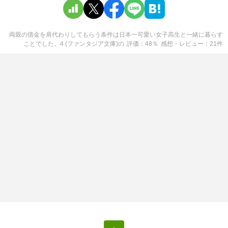
両親の借金を肩代わりしてもらう条件は日本一可愛い女子高生と一緒に暮らす
ことでした。4 (ファンタジア文庫)
の
評価
48
％
感想・レビュー
21
件