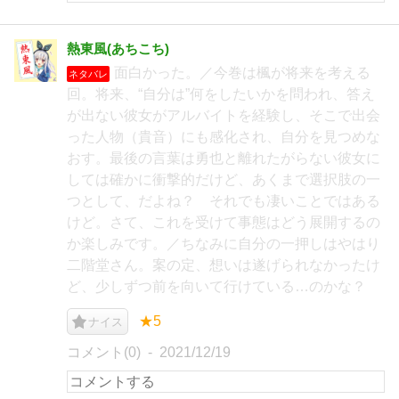
熱東風(あちこち)
面白かった。／今巻は楓が将来を考える
ネタバレ
回。将来、“自分は”何をしたいかを問われ、答え
が出ない彼女がアルバイトを経験し、そこで出会
った人物（貴音）にも感化され、自分を見つめな
おす。最後の言葉は勇也と離れたがらない彼女に
しては確かに衝撃的だけど、あくまで選択肢の一
つとして、だよね？ それでも凄いことではある
けど。さて、これを受けて事態はどう展開するの
か楽しみです。／ちなみに自分の一押しはやはり
二階堂さん。案の定、想いは遂げられなかったけ
ど、少しずつ前を向いて行けている…のかな？
★5
ナイス
コメント(0)
2021/12/19