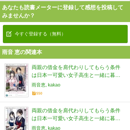
あなたも読書メーターに登録して感想を投稿して
みませんか？
今すぐ登録する（無料）
雨音 恵の関連本
両親の借金を肩代わりしてもらう条件
は日本一可愛い女子高生と一緒に暮ら
すことでした。 (ファンタジア文庫)
雨音恵
kakao
550
両親の借金を肩代わりしてもらう条件
は日本一可愛い女子高生と一緒に暮ら
すことでした。2 (ファンタジア文庫)
雨音恵
kakao