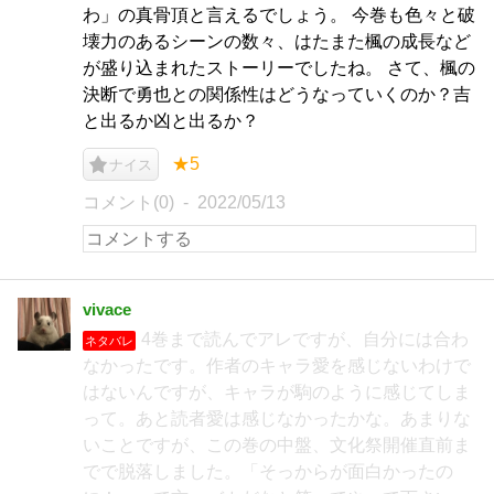
わ」の真骨頂と言えるでしょう。 今巻も色々と破
壊力のあるシーンの数々、はたまた楓の成長など
が盛り込まれたストーリーでしたね。 さて、楓の
決断で勇也との関係性はどうなっていくのか？吉
と出るか凶と出るか？
★5
ナイス
コメント(0)
2022/05/13
vivace
4巻まで読んでアレですが、自分には合わ
ネタバレ
なかったです。作者のキャラ愛を感じないわけで
はないんですが、キャラが駒のように感じてしま
って。あと読者愛は感じなかったかな。あまりな
いことですが、この巻の中盤、文化祭開催直前ま
でで脱落しました。「そっからが面白かったの