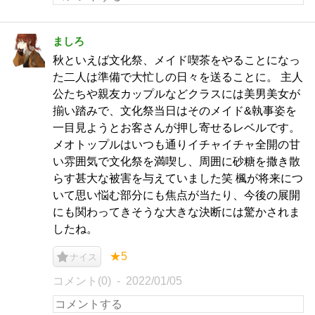
ましろ
秋といえば文化祭、メイド喫茶をやることになっ
た二人は準備で大忙しの日々を送ることに。 主人
公たちや親友カップルなどクラスには美男美女が
揃い踏みで、文化祭当日はそのメイド&執事姿を
一目見ようとお客さんが押し寄せるレベルです。
メオトップルはいつも通りイチャイチャ全開の甘
い雰囲気で文化祭を満喫し、周囲に砂糖を撒き散
らす甚大な被害を与えていました笑 楓が将来につ
いて思い悩む部分にも焦点が当たり、今後の展開
にも関わってきそうな大きな決断には驚かされま
したね。
★5
ナイス
コメント(0)
2022/01/05