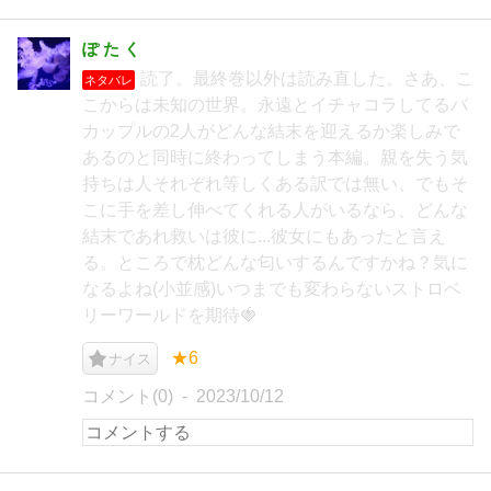
ぽ た く
読了。最終巻以外は読み直した。さあ、こ
ネタバレ
こからは未知の世界。永遠とイチャコラしてるバ
カップルの2人がどんな結末を迎えるか楽しみで
あるのと同時に終わってしまう本編。親を失う気
持ちは人それぞれ等しくある訳では無い、でもそ
こに手を差し伸べてくれる人がいるなら、どんな
結末であれ救いは彼に...彼女にもあったと言え
る。ところで枕どんな匂いするんですかね？気に
なるよね(小並感)いつまでも変わらないストロベ
リーワールドを期待🍓
★6
ナイス
コメント(0)
2023/10/12