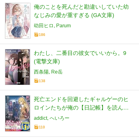
俺のことを死んだと勘違いしていた幼
なじみの愛が重すぎる (GA文庫)
幼田ヒロ
Parum
186
わたし、二番目の彼女でいいから。9
(電撃文庫)
西条陽
Re岳
138
死亡エンドを回避したギャルゲーのヒ
ロインたちが俺の【日記帳】を読んで
秘密を知ったらしい2 (GA文庫)
addict
へいろー
110