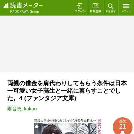
ログイン
新規登録
本を探
両親の借金を肩代わりしてもらう条件は日本
一可愛い女子高生と一緒に暮らすことでし
た。4 (ファンタジア文庫)
雨音恵
,
kakao
感想
21