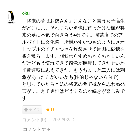
oku
『将来の夢はお嫁さん』こんなこと言う女子高生
がどこに…。それくらい勇也に首ったけな楓が将
来の夢に本気で向き合う4巻です。喫茶店でのア
ルバイトに文化祭。所構わずいつものようにメオ
トップルのイチャつきを炸裂させて周囲に砂糖を
撒き散らします。相変わらずめちゃくちゃ甘いん
だけどもう慣れてきて感覚が麻痺してきたせいか
平常運転に思えてきた。もうちょっと二人には刺
激があった方がいいかも(性的じゃない方向で)。
と思っていたら本題の将来の夢で楓から思わぬ発
言が…。さて勇也はどうするのか続きが楽しみで
す。
★16
ナイス
コメント(0)
2022/02/12