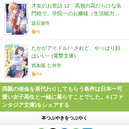
才女のお世話 12 高嶺の花だらけな名
門校で、学院一のお嬢様（生活能力皆
無）を陰ながらお世話することになり
坂石遊作
ました (HJ文庫 さ 07-03-12)
59
たかがアイドル! ~されど、やっぱり顔
はいい~ (電撃文庫)
西条陽
仁井学
116
両親の借金を肩代わりしてもらう条件は日本一可
愛い女子高生と一緒に暮らすことでした。4 (ファ
ンタジア文庫)をシェアする
本つぶやきをつぶやく