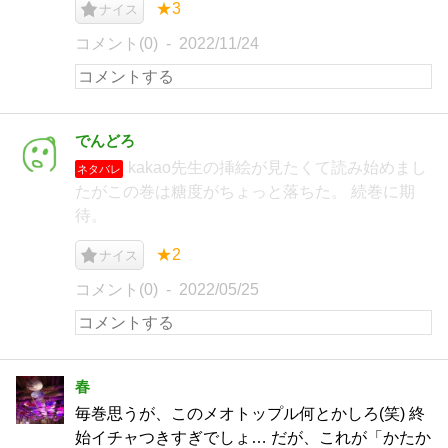
★3
ナイス
コメント(0)
2022/11/24
でんどろ
kakao先生の挿絵が見たくて読み始めまし
ネタバレ
たがこの巻は糖度がちょっと落ちた。 続巻に期
待。
★2
ナイス
コメント(0)
2022/05/25
春
毎巻思うが、このメオトップル何とかしろ(笑) 終
始イチャつきすぎでしょ… だが、これが「かたか