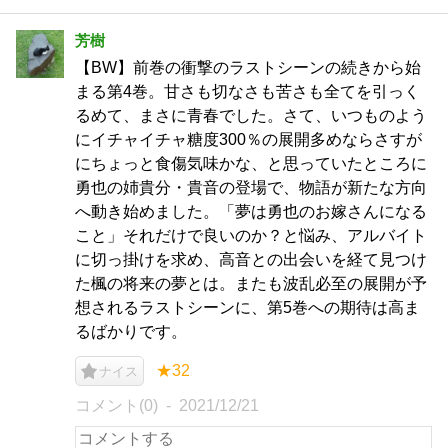
芳樹
【BW】前巻の衝撃のラストシーンの続きから始
まる第4巻。甘さも切なさも苦さも全てを引っく
るめて、まさに青春でした。さて、いつものよう
にイチャイチャ糖度300％の展開多めならさすが
にちょっと食傷気味かな、と思っていたところに
勇也の姉貴分・貴音の登場で、物語が新たな方向
へ動き始めました。「夢は勇也のお嫁さんになる
こと」それだけで良いのか？と悩み、アルバイト
に切っ掛けを求め、高音との出会いを経て見つけ
た楓の将来の夢とは。またも波乱必至の展開が予
想されるラストシーンに、第5巻への期待は高ま
るばかりです。
★32
ナイス
コメント(0)
2021/12/21