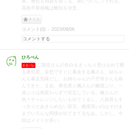
来。勇也も両親を捨てる。保仁ついにフラれる。
高校卒業後楓は離別を決意。
ナイス
コメント(0)
2023/08/06
ひろぺん
二階堂さんの告白をきっちり受け止めて断
ネタバレ
る勇也君、妄想ですぐに暴走する楓さん、結ちゃ
んも暴走気味だし、お姉ちゃんの千空寺さんも絡
んできた。まあ、勇也君と楓さんの糖度ぶり、一
途ぶりは相変わらずで安定している。楓さんの
色々チャレンジしたいも出てくるし、八坂君もす
っきりとあきらめない宣言。糖度高いのはそのま
までいろんな関係が出てきてるなあ。しかし、今
回はメイドが多い。