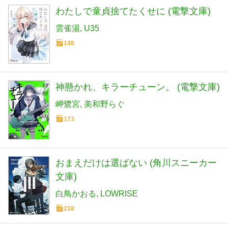
わたしで童貞捨てたくせに (電撃文庫)
雲雀湯
U35
148
神懸かれ、キラーチューン。 (電撃文庫)
岬鷺宮
美和野らぐ
173
おまえだけは選ばない (角川スニーカー
文庫)
白鳥かおる
LOWRISE
238