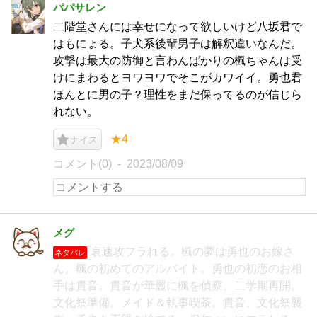
パパサレン
二階堂さんには幸せになって欲しいけど八坂君で
はもにょる。子犬系後輩男子は解釈違いなんだ。
攻撃は最大の防御と言わんばかりの楓ちゃんは受
けにまわるとヨワヨワでそこがカワイイ。勇也君
ほんとに男の子？理性をまだ保ってるのが信じら
れない。
★4
ナイス
コメント(0)
2023/08/09
メグ
哀速攻フラれる。楓の夢は勇也のお嫁さ
ネタバレ
ん。楓の初めてのアルバイト。勇也の初恋のお相
手は貴音。貴音が華麗に楓を偵察。二学期再開。
文化祭準備。メイド＆執事喫茶。貴音、文化祭襲