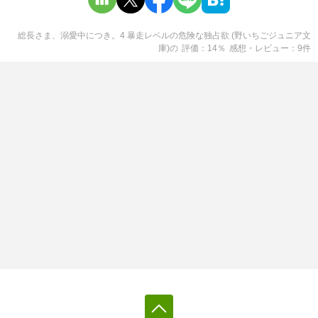
総長さま、溺愛中につき。4 暴走レベルの危険な独占欲 (野いちごジュニア文
庫)
の
評価
14
％
感想・レビュー
9
件