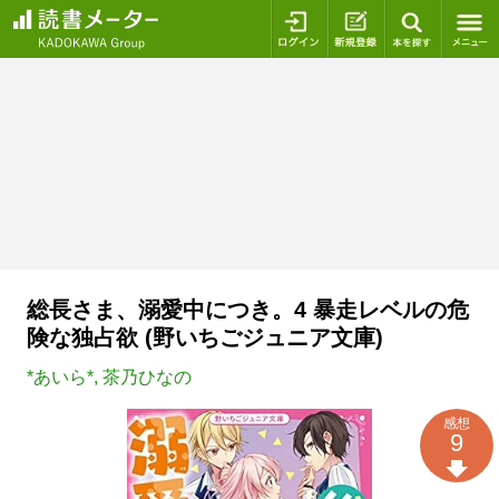
ログイン
新規登録
本を探
総長さま、溺愛中につき。4 暴走レベルの危
険な独占欲 (野いちごジュニア文庫)
*あいら*
,
茶乃ひなの
感想
9