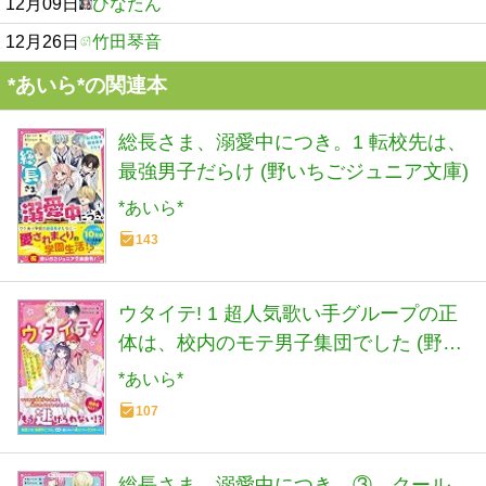
12月09日
ひなたん
12月26日
竹田琴音
*あいら*の関連本
総長さま、溺愛中につき。1 転校先は、
最強男子だらけ (野いちごジュニア文庫)
*あいら*
143
ウタイテ! 1 超人気歌い手グループの正
体は、校内のモテ男子集団でした (野い
ちごジュニア文庫)
*あいら*
107
総長さま、溺愛中につき。③ クール