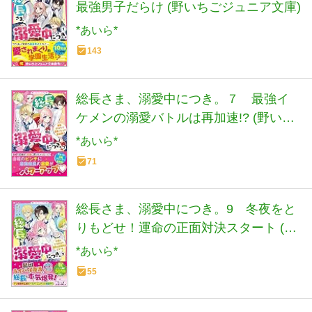
最強男子だらけ (野いちごジュニア文庫)
*あいら*
143
総長さま、溺愛中につき。７ 最強イ
ケメンの溺愛バトルは再加速!? (野いち
ごジュニア文庫)
*あいら*
71
総長さま、溺愛中につき。9 冬夜をと
りもどせ！運命の正面対決スタート (野
いちごジュニア文庫)
*あいら*
55