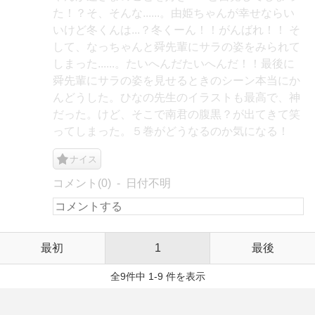
た！？そ、そんな......。由姫ちゃんが幸せならい
いけど冬くんは...？冬くーん！！がんばれ！！ そ
して、なっちゃんと舜先輩にサラの姿をみられて
しまった......。たいへんだたいへんだ！！最後に
舜先輩にサラの姿を見せるときのシーン本当にか
んどうした。ひなの先生のイラストも最高で、神
だった。けど、そこで南君の腹黒？が出てきて笑
ってしまった。５巻がどうなるのか気になる！
ナイス
コメント(0)
日付不明
最初
1
最後
全9件中 1-9 件を表示