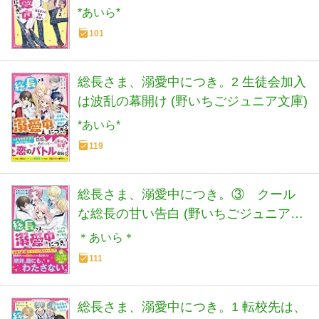
*あいら*
101
総長さま、溺愛中につき。2 生徒会加入
は波乱の幕開け (野いちごジュニア文庫)
*あいら*
119
総長さま、溺愛中につき。③ クール
な総長の甘い告白 (野いちごジュニア文
庫)
＊あいら＊
111
総長さま、溺愛中につき。1 転校先は、