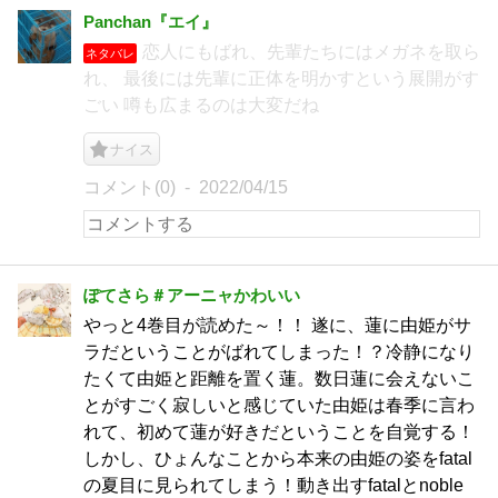
Panchan『エイ』
恋人にもばれ、先輩たちにはメガネを取ら
ネタバレ
れ、 最後には先輩に正体を明かすという展開がす
ごい 噂も広まるのは大変だね
ナイス
コメント(0)
2022/04/15
ぽてさら＃アーニャかわいい
やっと4巻目が読めた～！！ 遂に、蓮に由姫がサ
ラだということがばれてしまった！？冷静になり
たくて由姫と距離を置く蓮。数日蓮に会えないこ
とがすごく寂しいと感じていた由姫は春季に言わ
れて、初めて蓮が好きだということを自覚する！
しかし、ひょんなことから本来の由姫の姿をfatal
の夏目に見られてしまう！動き出すfatalとnoble