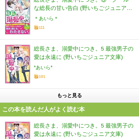
な総長の甘い告白 (野いちごジュニア文
庫)
＊あいら＊
111
総長さま、溺愛中につき。5 最強男子の
愛は永遠に (野いちごジュニア文庫)
*あいら*
101
もっと見る
この本を読んだ人がよく読む本
総長さま、溺愛中につき。5 最強男子の
愛は永遠に (野いちごジュニア文庫)