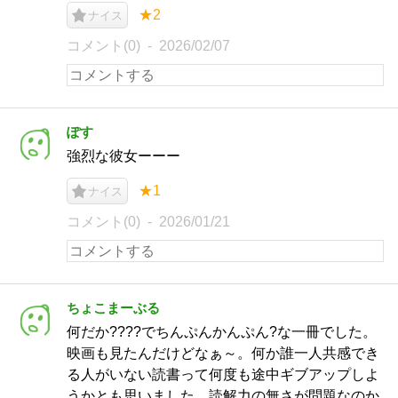
★2
ナイス
コメント(0)
2026/02/07
ぽす
強烈な彼女ーーー
★1
ナイス
コメント(0)
2026/01/21
ちょこまーぶる
何だか????でちんぷんかんぷん?な一冊でした。
映画も見たんだけどなぁ～。何か誰一人共感でき
る人がいない読書って何度も途中ギブアップしよ
うかとも思いました。読解力の無さが問題なのか