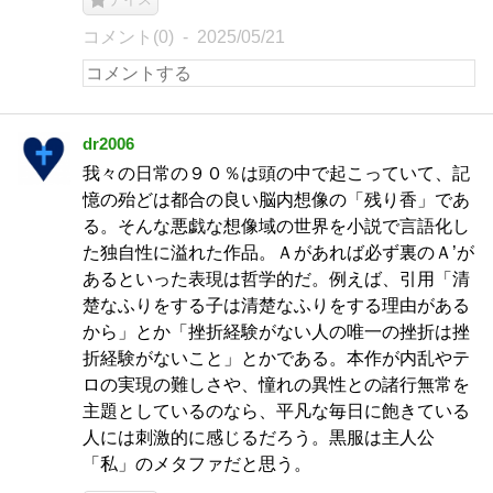
コメント(0)
2025/05/21
dr2006
我々の日常の９０％は頭の中で起こっていて、記
憶の殆どは都合の良い脳内想像の「残り香」であ
る。そんな悪戯な想像域の世界を小説で言語化し
た独自性に溢れた作品。Ａがあれば必ず裏のＡ’が
あるといった表現は哲学的だ。例えば、引用「清
楚なふりをする子は清楚なふりをする理由がある
から」とか「挫折経験がない人の唯一の挫折は挫
折経験がないこと」とかである。本作が内乱やテ
ロの実現の難しさや、憧れの異性との諸行無常を
主題としているのなら、平凡な毎日に飽きている
人には刺激的に感じるだろう。黒服は主人公
「私」のメタファだと思う。