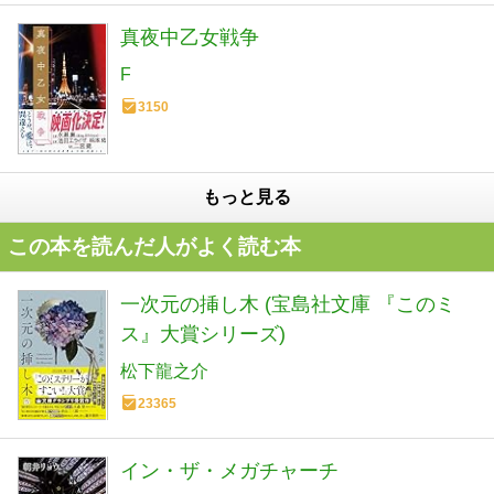
真夜中乙女戦争
F
3150
もっと見る
この本を読んだ人がよく読む本
一次元の挿し木 (宝島社文庫 『このミ
ス』大賞シリーズ)
松下龍之介
23365
イン・ザ・メガチャーチ