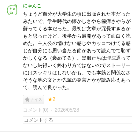
にゃんこ
ちょうど自分が大学生の頃に出版された本だった
みたいで、学生時代の懐かしさやら歯痒さやらが
蘇ってくる本だった。最初は文章が冗長すぎるか
もと思ったけど、後半から展開があって面白く読
めた。主人公の情けない感じやカッコつけてる感
じが自分にも思い当たる節があって読んでて恥ず
かしくなる（褒めてる）。黒服たちは理屈通って
ないし納得いく終わり方ではないのでストーリー
にはスッキリはしないかも。でも本筋と関係なさ
そうな地の文とか先輩の発言とかが読み応えあっ
て、読んで良かった。
★2
ナイス
コメント(0)
2026/05/28