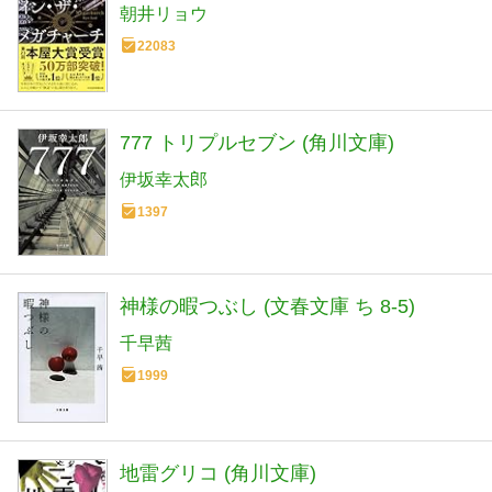
朝井リョウ
22083
777 トリプルセブン (角川文庫)
伊坂幸太郎
1397
神様の暇つぶし (文春文庫 ち 8-5)
千早茜
1999
地雷グリコ (角川文庫)