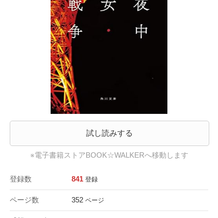
試し読みする
※電子書籍ストアBOOK☆WALKERへ移動します
登録数
841
登録
ページ数
352
ページ