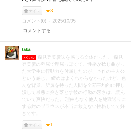
★3
ナイス
コメント(0)
2025/10/05
taka
森見登美彦味を感じる文体だった。 森見
ネタバレ
登美彦の卑屈で理屈っぽくて、性格が捻じ曲がっ
た大学生に行動力を付属したのが、本作の主人公
という感じ。 締めはよくわからなかったけど、色
んな背景、所属を持った人間を全部平均的に押し
潰して最悪に突き落とす彼の行動の潔さは、読ん
でいて爽快だった。 理由もなく他人を地獄送りに
する紺のブラウスが本当に救えない性格してて好
きです。
★1
ナイス