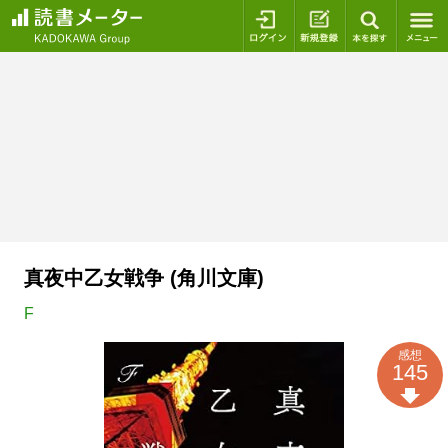
ログイン
新規登録
本を探
真夜中乙女戦争 (角川文庫)
F
感想
145