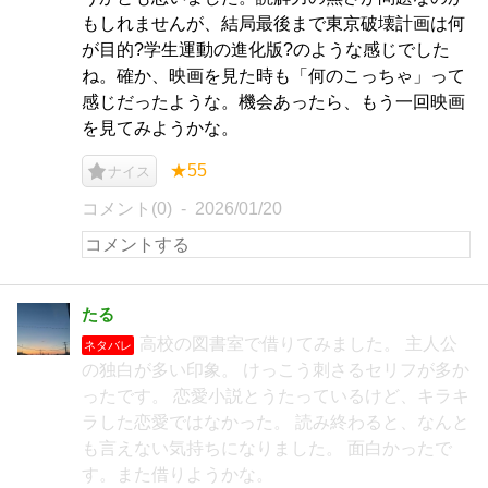
もしれませんが、結局最後まで東京破壊計画は何
が目的?学生運動の進化版?のような感じでした
ね。確か、映画を見た時も「何のこっちゃ」って
感じだったような。機会あったら、もう一回映画
を見てみようかな。
★55
ナイス
コメント(0)
2026/01/20
たる
高校の図書室で借りてみました。 主人公
ネタバレ
の独白が多い印象。 けっこう刺さるセリフが多か
ったです。 恋愛小説とうたっているけど、キラキ
ラした恋愛ではなかった。 読み終わると、なんと
も言えない気持ちになりました。 面白かったで
す。また借りようかな。