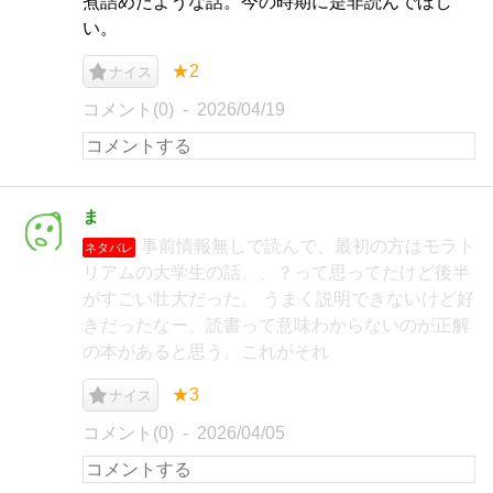
煮詰めたような話。今の時期に是非読んでほし
い。
★2
ナイス
コメント(0)
2026/04/19
ま
事前情報無しで読んで、最初の方はモラト
ネタバレ
リアムの大学生の話、、？って思ってたけど後半
がすごい壮大だった。 うまく説明できないけど好
きだったなー、読書って意味わからないのが正解
の本があると思う。これがそれ
★3
ナイス
コメント(0)
2026/04/05