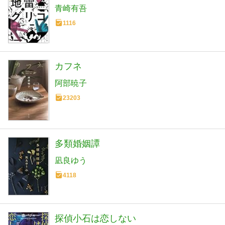
青崎有吾
1116
カフネ
阿部暁子
23203
多類婚姻譚
凪良ゆう
4118
探偵小石は恋しない