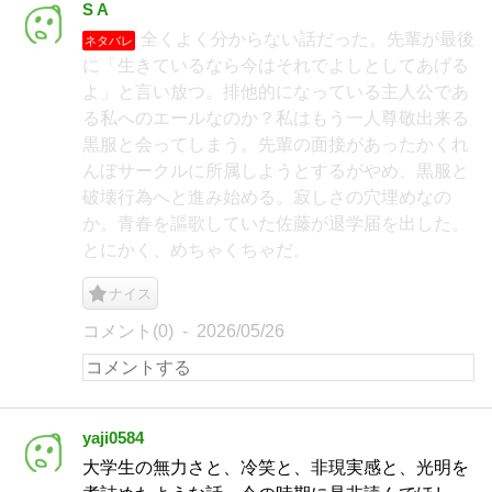
S A
全くよく分からない話だった。先輩が最後
ネタバレ
に「生きているなら今はそれでよしとしてあげる
よ」と言い放つ。排他的になっている主人公であ
る私へのエールなのか？私はもう一人尊敬出来る
黒服と会ってしまう。先輩の面接があったかくれ
んぼサークルに所属しようとするがやめ、黒服と
破壊行為へと進み始める。寂しさの穴埋めなの
か。青春を謳歌していた佐藤が退学届を出した。
とにかく、めちゃくちゃだ。
ナイス
コメント(0)
2026/05/26
yaji0584
大学生の無力さと、冷笑と、非現実感と、光明を