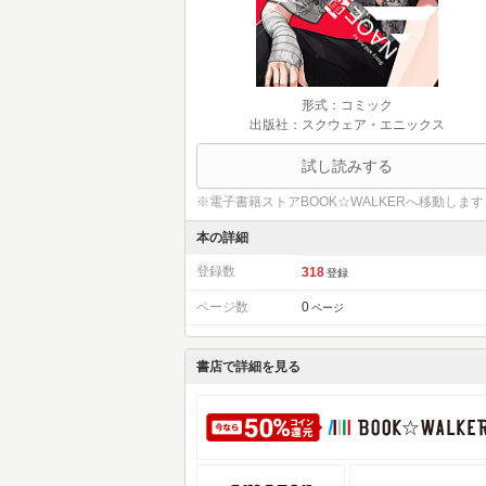
形式：コミック
出版社：スクウェア・エニックス
試し読みする
※電子書籍ストアBOOK☆WALKERへ移動します
本の詳細
登録数
318
登録
ページ数
0
ページ
書店で詳細を見る