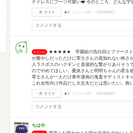
ナドレスにブーツ可愛い❤️ 今のところ、どんな
ナイス
★2
コメント(
0
)
2024/06/11
★★★★★ 学園組の告白回とファース
ネタバレ
が癒やしだっただけに零士さんの底知れない怖さ
人ラスボスのハクギンと直接的な繋がりありそう
のでやめてほしい。憂炎さんと明明ちゃんの星を
零士さんが一人だけ青年漫画の鬼畜サディストキ
これ女性向け作品だし大丈夫だとは思いたい。救
ナイス
★2
コメント(
0
)
2024/04/25
ちはや
雨宮！お前かー！お前が元凶なのかい！