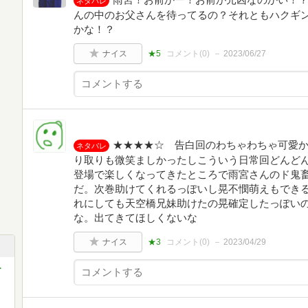
ネタバレ
んの中のお父さんを待ってるの？それともハクギ
かな！？
ナイス
★5
コメント(
0
)
2023/06/27
★★★★☆ 告白回のわちゃわちゃ可愛
ネタバレ
り取りも微笑ましかったしこういう日常回どんど
登場で楽しくなってきたところで雨宮さんのド鬼
だ。次巻助けてくれるっぽいし晃不憫萌えもでき
れにしても天空橋兄妹助けたの晃確定したっぽい
な。出てきてほしくないな
ナイス
★3
コメント(
0
)
2023/04/29
ー