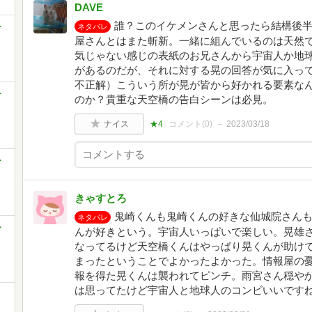
DAVE
誰？このイケメンさんと思ったら結構後
ー
ネタバレ
屋さんとはまた斬新。一緒に組んでいるのは天然
気じゃない感じの表紙のお兄さんから宇宙人か地
があるのだが、それに対する晃の回答が気に入っ
不正解）こういう所が晃が皆から好かれる要素な
ー
のか？貴重な天空橋の告白シーンは必見。
ナイス
★4
コメント(
0
)
2023/03/18
ー
きゃすとろ
鬼崎くんも鬼崎くんの好きな仙城院さん
ネタバレ
ー
んが好きという。宇宙人いっぱいで楽しい。晃雄
なってるけど天空橋くんはやっぱり晃くんが助けて
まったということでよかったよかった。情報屋の
報を得た晃くんは襲われてピンチ。雨宮さん穏や
は思ってたけど宇宙人と地球人のコンビいいです