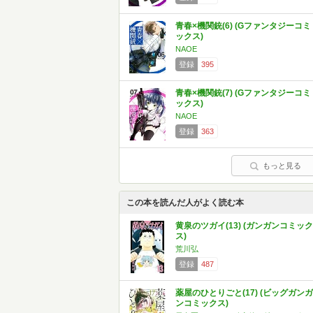
青春×機関銃(6) (Gファンタジーコミ
ックス)
NAOE
登録
395
青春×機関銃(7) (Gファンタジーコミ
ックス)
NAOE
登録
363
もっと見る
この本を読んだ人がよく読む本
黄泉のツガイ(13) (ガンガンコミック
ス)
荒川弘
登録
487
薬屋のひとりごと(17) (ビッグガンガ
ンコミックス)