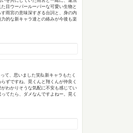
戦いを共にしていた雨宮と一緒に、違法
見た目ウーパールーパーな可愛い生物と
ろす雨宮の意味深すぎる台詞と、身の内
魅力的な新キャラ達との絡みが今後も楽
って、思いました笑🙋新キャラもたく
わらずですね。晃くんと翔くんが仲良く
密がわかりそうな気配に不安も感じてい
思ってたら、ダメなんですよねー。晃く