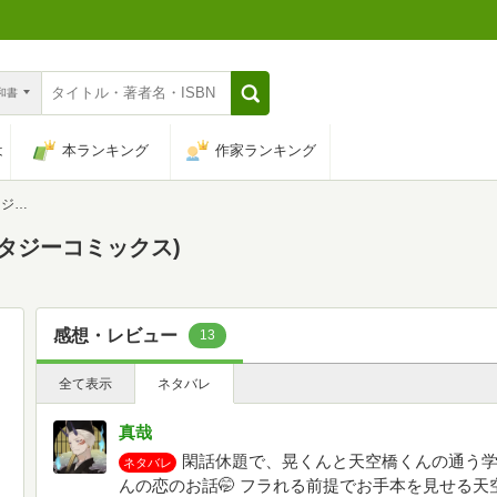
n和書
は
本ランキング
作家ランキング
ス)
ンタジーコミックス)
感想・レビュー
13
全て表示
ネタバレ
真哉
閑話休題で、晃くんと天空橋くんの通う
ネタバレ
んの恋のお話🤭 フラれる前提でお手本を見せる