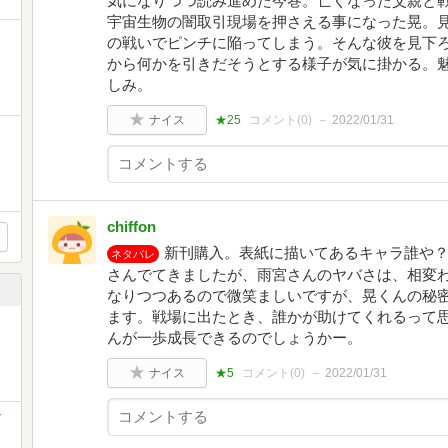
気になりつつ読み進めた今巻。亡くなった父親と
宇宙生物の闇取引現場を押さえる事になった晃。
の戦いでピンチに陥ってしまう。そんな彼を見下
から何かを引きだそうとする様子が気に掛かる。
しみ。
ナイス
★25
コメント(
0
)
2022/01/31
chiffon
新刊購入。表紙に描いてあるキャラ誰や？
ネタバレ
さんでてきましたが、雨宮さんのヤバさは、相変
なりつつあるので微笑ましいですが、晃くんの秘
ます。戦場に出たとき、誰かが助けてくれるって
んが一歩成長できるのでしょうかー。
ナイス
★5
コメント(
0
)
2022/01/31