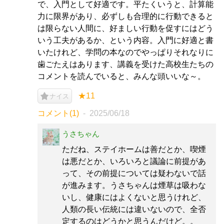
で、入門として好適です。平たくいうと、計算能
力に限界があり、必ずしも合理的に行動できると
は限らない人間に、好ましい行動を促すにはどう
いう工夫があるか、という内容。入門に好適と書
いたけれど、学問の本なのでやっぱりそれなりに
歯ごたえはあります、講義を受けた高校生たちの
コメントを読んでいると、みんな頭いいな～。
★11
ナイス
コメント(1)
2025/06/18
うさちゃん
ただね、ステイホームは善だとか、喫煙
は悪だとか、いろいろと議論に前提があ
って、その前提については疑わないで話
が進みます。うさちゃんは煙草は吸わな
いし、健康にはよくないと思うけれど、
人類の長い伝統には違いないので、全否
定するのはどうかと思うんだけど。。