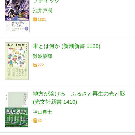
ブティック
池井戸潤
1831
本とは何か (新潮新書 1128)
難波優輝
272
地方が溶ける ふるさと再生の光と影
(光文社新書 1410)
神山典士
42