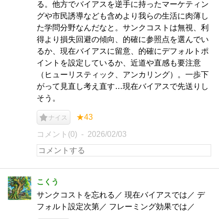
る。他方でバイアスを逆手に持ったマーケティン
グや市民誘導なども含めより我らの生活に肉薄し
た学問分野なんだなと。サンクコストは無視、利
得より損失回避の傾向、的確に参照点を選んでい
るか、現在バイアスに留意、的確にデフォルトポ
イントを設定しているか、近道や直感も要注意
（ヒューリスティック、アンカリング）。一歩下
がって見直し考え直す…現在バイアスで先送りし
そう。
★43
ナイス
コメント(0)
2026/02/03
こくう
サンクコストを忘れる／ 現在バイアスでは／ デ
フォルト設定次第／ フレーミング効果では／