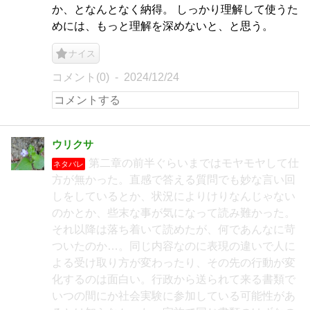
か、となんとなく納得。 しっかり理解して使うた
めには、もっと理解を深めないと、と思う。
ナイス
コメント(0)
2024/12/24
ウリクサ
第二章の前半ぐらいまではモヤモヤして仕
ネタバレ
方が無かった。直感で答える質問でも妙な言い回
しをしているとか、状況によりけりなんじゃない
のかとか、些末な事が気になって読み難かった。
それ以降は落ち着いて読めたが、何であんなに苛
ついたのか…。同じ内容なのに表現の違いで人に
よる受け取り方が変わったり、その先の行動が変
化するのは面白い。行政から送られて来る書類で
いつの間にか社会実験に参加している可能性があ