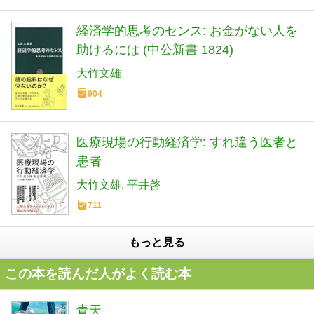
経済学的思考のセンス: お金がない人を
助けるには (中公新書 1824)
大竹文雄
904
医療現場の行動経済学: すれ違う医者と
患者
大竹文雄
平井啓
711
もっと見る
この本を読んだ人がよく読む本
青天