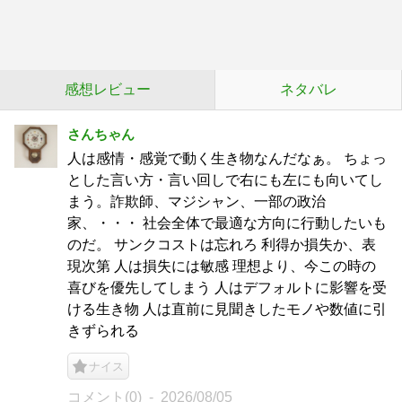
感想レビュー
ネタバレ
さんちゃん
人は感情・感覚で動く生き物なんだなぁ。 ちょっ
とした言い方・言い回しで右にも左にも向いてし
まう。詐欺師、マジシャン、一部の政治
家、・・・ 社会全体で最適な方向に行動したいも
のだ。 サンクコストは忘れろ 利得か損失か、表
現次第 人は損失には敏感 理想より、今この時の
喜びを優先してしまう 人はデフォルトに影響を受
ける生き物 人は直前に見聞きしたモノや数値に引
きずられる
ナイス
コメント(0)
2026/08/05