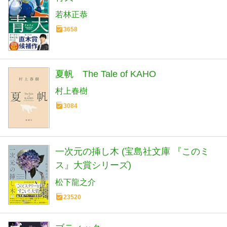
若林正恭
3658
夏帆 The Tale of KAHO
村上春樹
3084
一次元の挿し木 (宝島社文庫 『このミ
ス』大賞シリーズ)
松下龍之介
23520