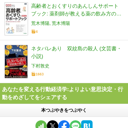
高齢者とおくすりのあんしんサポート
ブック: 薬剤師が教える薬の飲み方のコ
ツと工夫
荒木博陽
荒木博陽
4
ネタバレあり 双紋島の殺人 (文芸書・
小説)
下村敦史
1663
あなたを変える行動経済学:よりよい意思決定・行
動をめざしてをシェアする
本つぶやきをつぶやく