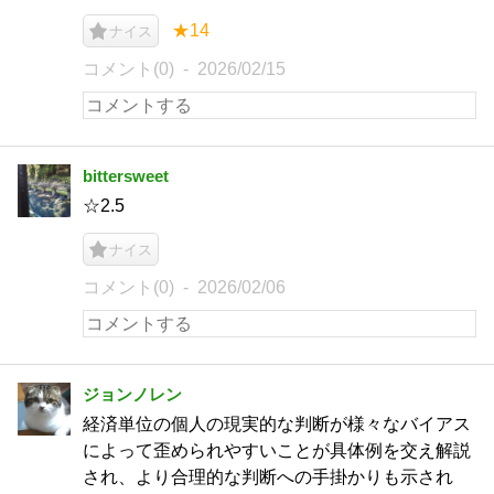
★14
ナイス
コメント(0)
2026/02/15
bittersweet
☆2.5
ナイス
コメント(0)
2026/02/06
ジョンノレン
経済単位の個人の現実的な判断が様々なバイアス
によって歪められやすいことが具体例を交え解説
され、より合理的な判断への手掛かりも示され