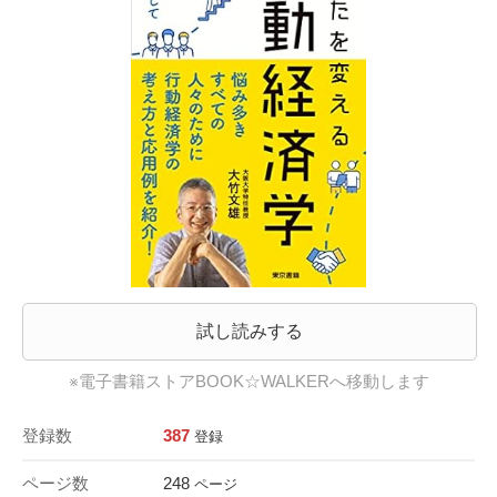
試し読みする
※電子書籍ストアBOOK☆WALKERへ移動します
登録数
387
登録
ページ数
248
ページ