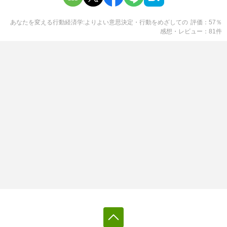
あなたを変える行動経済学:よりよい意思決定・行動をめざして
の
評価
57
％
感想・レビュー
81
件