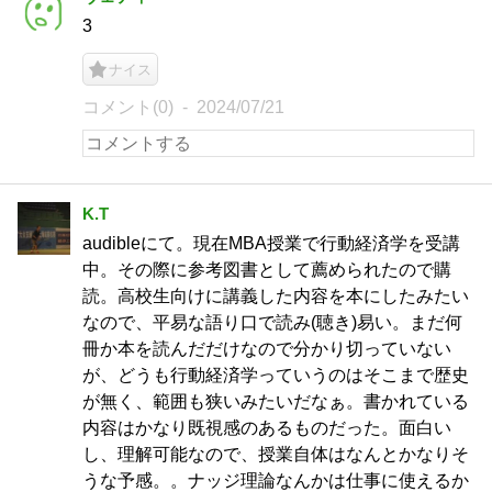
3
ナイス
コメント(0)
2024/07/21
K.T
audibleにて。現在MBA授業で行動経済学を受講
中。その際に参考図書として薦められたので購
読。高校生向けに講義した内容を本にしたみたい
なので、平易な語り口で読み(聴き)易い。まだ何
冊か本を読んだだけなので分かり切っていない
が、どうも行動経済学っていうのはそこまで歴史
が無く、範囲も狭いみたいだなぁ。書かれている
内容はかなり既視感のあるものだった。面白い
し、理解可能なので、授業自体はなんとかなりそ
うな予感。。ナッジ理論なんかは仕事に使えるか