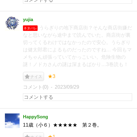
yujia
うらぎりの地下商店街？そんな商店街嫌だ
ネタバレ
なと思いながら途中まで読んでいた。商店街が裏
切ってくるわけではなかったので安心。うらぎり
は健太郎君によるものだったのですね… 今回もマ
メちゃん頑張っていてかっこいい。危険生物の
謎！ノドカさんの謎は深まるばかり…3巻読も！
★3
ナイス
コメント(0)
2023/09/29
HappySong
11歳（小６）★★★★★ 第２巻。
★1