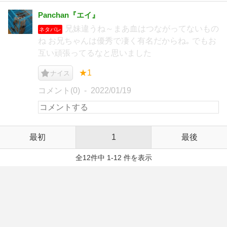
Panchan『エイ』
兄妹違うね～まあ血はつながってないもの
ネタバレ
ね お兄ちゃんは優秀で凄く有名だからね｡ でもお
互い頑張ってるなと思いました
★1
ナイス
コメント(0)
2022/01/19
最初
1
最後
全12件中 1-12 件を表示