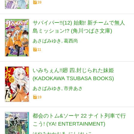
39
サバイバー!!(12) 始動! 新チームで無人
島ミッション!? (角川つばさ文庫)
あさばみゆき
葛西尚
11
いみちぇん!!廻 四.封じられた妹姫
(KADOKAWA TSUBASA BOOKS)
あさばみゆき
市井あさ
19
都会のトム&ソーヤ 22 ナイト列車で行
こう! (YA! ENTERTAINMENT)
はやみねかおる
にしけいこ