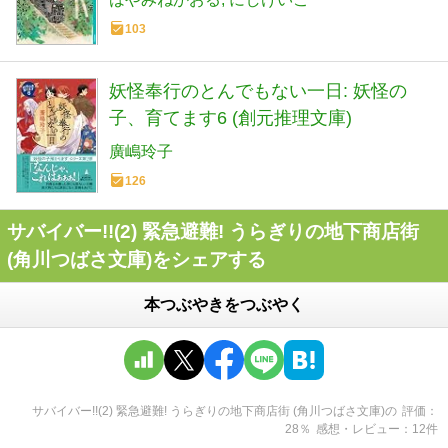
103
妖怪奉行のとんでもない一日: 妖怪の
子、育てます6 (創元推理文庫)
廣嶋玲子
126
サバイバー!!(2) 緊急避難! うらぎりの地下商店街
(角川つばさ文庫)をシェアする
本つぶやきをつぶやく
サバイバー!!(2) 緊急避難! うらぎりの地下商店街 (角川つばさ文庫)
の
評価
28
％
感想・レビュー
12
件