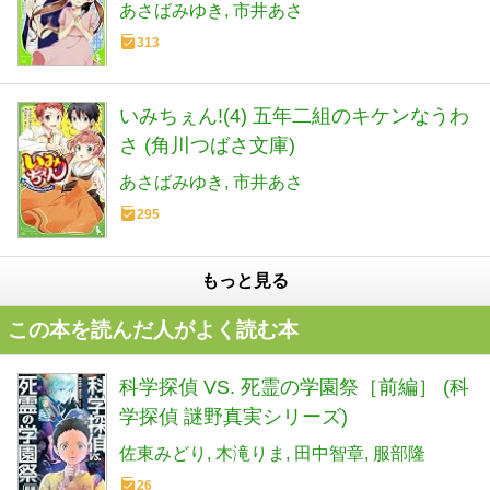
あさばみゆき
市井あさ
313
いみちぇん!(4) 五年二組のキケンなうわ
さ (角川つばさ文庫)
あさばみゆき
市井あさ
295
もっと見る
この本を読んだ人がよく読む本
科学探偵 VS. 死霊の学園祭［前編］ (科
学探偵 謎野真実シリーズ)
佐東みどり
木滝りま
田中智章
服部隆
26