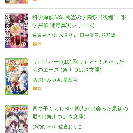
科学探偵 VS. 死霊の学園祭［後編］ (科
学探偵 謎野真実シリーズ)
佐東みどり
木滝りま
田中智章
服部隆
19
サバイバー!!(10) 取りもどせ! あたした
ちのエース (角川つばさ文庫)
あさばみゆき
葛西尚
31
四つ子ぐらしSP! 四人が出会った最初の
最初 (角川つばさ文庫)
ひのひまり
佐倉おりこ