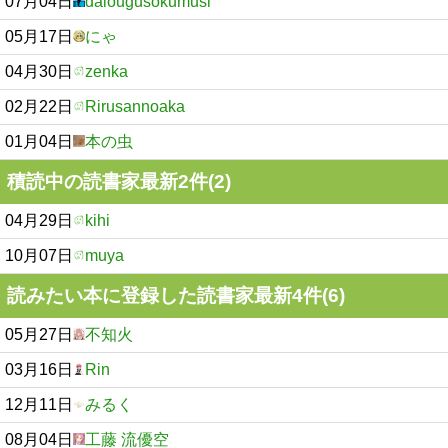
07月04日
daiougusokumusi
05月17日
にゃ
04月30日
zenka
02月22日
Rirusannoaka
01月04日
本の虫
積読中の読書家最新2件(2)
04月29日
kihi
10月07日
muya
読みたい本に登録した読書家最新4件(6)
05月27日
不知火
03月16日
Rin
12月11日
みるく
08月04日
工藤 流優空