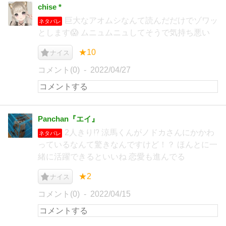
chise *
巨大なアオムシなんて読んだだけでゾワッ
ネタバレ
とします😱 ムニュムニュしてそうで気持ち悪い
★10
ナイス
コメント(0)
2022/04/27
Panchan『エイ』
2人きり⁉ 涼馬くんがノドカさんにかかわ
ネタバレ
っているなんて驚きなんですけど！？ ほんとに一
緒に活躍できるといいね 恋愛も進んでる
★2
ナイス
コメント(0)
2022/04/15