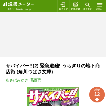
ログイン
新規登録
本を探
サバイバー!!(2) 緊急避難! うらぎりの地下商
店街 (角川つばさ文庫)
あさばみゆき
,
葛西尚
感想
12