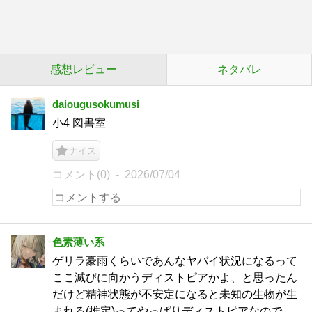
感想レビュー
ネタバレ
daiougusokumusi
小4 図書室
ナイス
コメント(0)
2026/07/04
色素薄い系
ゲリラ豪雨くらいであんなヤバイ状況になるって
ここ滅びに向かうディストピアかよ、と思ったん
だけど精神状態が不安定になると未知の生物が生
まれる(推定)ってやっぱりディストピアなので