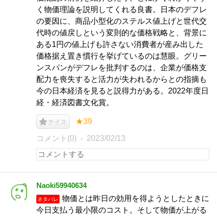
く物価理論を説明してくれる良書。日本のデフレ
の要因に、商品小型化のステルス値上げと世代交
代時の値戻しという変則的な価格戦略と、背景に
ある1円の値上げも許さない消費者が産み出した
価格据え置き慣行を挙げているのは慧眼。グリー
ンスパンがデフレを批判するのは、企業が価格支
配力を喪失すると活力が失われるからとの指摘も
今の日本経済を見ると説得力がある。2022年度日
経・経済図書文化賞。
★39
ナイス
コメント(0)
2023/02/13
Naoki59940634
物価とは昨日の効用を得ようとしたときに
ネタバレ
今日支払う最小限のコスト。そして物価が上がる