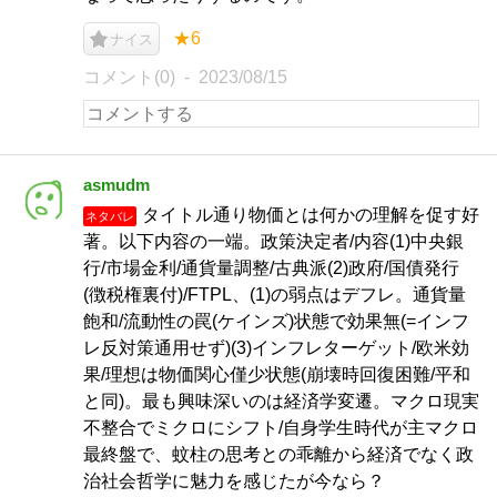
★6
ナイス
コメント(0)
2023/08/15
asmudm
タイトル通り物価とは何かの理解を促す好
ネタバレ
著。以下内容の一端。政策決定者/内容(1)中央銀
行/市場金利/通貨量調整/古典派(2)政府/国債発行
(徴税権裏付)/FTPL、(1)の弱点はデフレ。通貨量
飽和/流動性の罠(ケインズ)状態で効果無(=インフ
レ反対策通用せず)(3)インフレターゲット/欧米効
果/理想は物価関心僅少状態(崩壊時回復困難/平和
と同)。最も興味深いのは経済学変遷。マクロ現実
不整合でミクロにシフト/自身学生時代が主マクロ
最終盤で、蚊柱の思考との乖離から経済でなく政
治社会哲学に魅力を感じたが今なら？