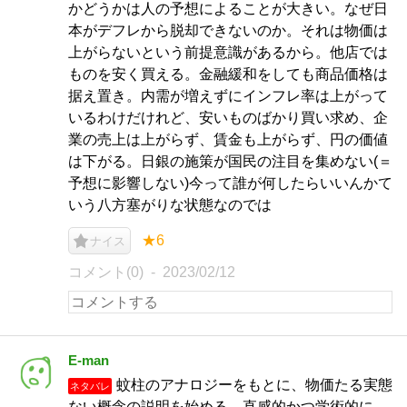
かどうかは人の予想によることが大きい。なぜ日
本がデフレから脱却できないのか。それは物価は
上がらないという前提意識があるから。他店では
ものを安く買える。金融緩和をしても商品価格は
据え置き。内需が増えずにインフレ率は上がって
いるわけだけれど、安いものばかり買い求め、企
業の売上は上がらず、賃金も上がらず、円の価値
は下がる。日銀の施策が国民の注目を集めない(＝
予想に影響しない)今って誰が何したらいいんかて
いう八方塞がりな状態なのでは
★6
ナイス
コメント(0)
2023/02/12
E-man
蚊柱のアナロジーをもとに、物価たる実態
ネタバレ
ない概念の説明を始める。直感的かつ学術的に、