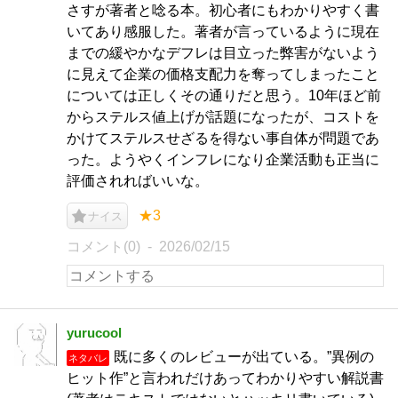
さすが著者と唸る本。初心者にもわかりやすく書
いてあり感服した。著者が言っているように現在
までの緩やかなデフレは目立った弊害がないよう
に見えて企業の価格支配力を奪ってしまったこと
については正しくその通りだと思う。10年ほど前
からステルス値上げが話題になったが、コストを
かけてステルスせざるを得ない事自体が問題であ
った。ようやくインフレになり企業活動も正当に
評価されればいいな。
★3
ナイス
コメント(0)
2026/02/15
yurucool
既に多くのレビューが出ている。”異例の
ネタバレ
ヒット作”と言われだけあってわかりやすい解説書