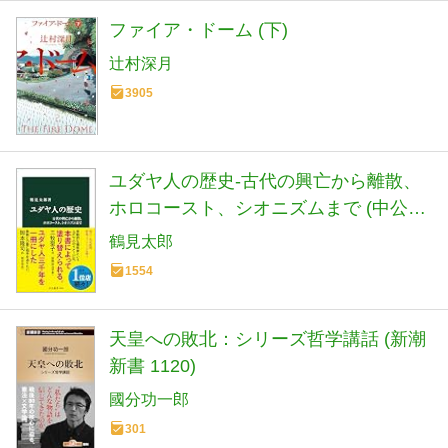
ファイア・ドーム (下)
辻村深月
3905
ユダヤ人の歴史-古代の興亡から離散、
ホロコースト、シオニズムまで (中公新
書 2839)
鶴見太郎
1554
天皇への敗北：シリーズ哲学講話 (新潮
新書 1120)
國分功一郎
301