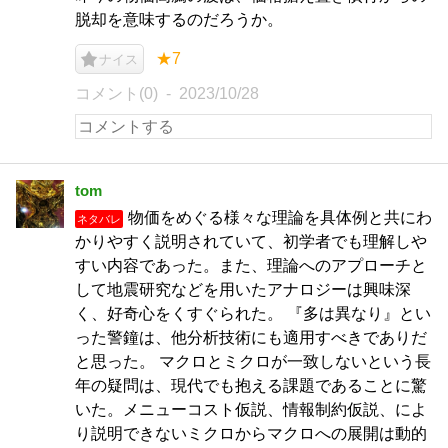
脱却を意味するのだろうか。
★7
ナイス
コメント(0)
2023/10/28
tom
物価をめぐる様々な理論を具体例と共にわ
ネタバレ
かりやすく説明されていて、初学者でも理解しや
すい内容であった。また、理論へのアプローチと
して地震研究などを用いたアナロジーは興味深
く、好奇心をくすぐられた。 『多は異なり』とい
った警鐘は、他分析技術にも適用すべきでありだ
と思った。 マクロとミクロが一致しないという長
年の疑問は、現代でも抱える課題であることに驚
いた。メニューコスト仮説、情報制約仮説、によ
り説明できないミクロからマクロへの展開は動的