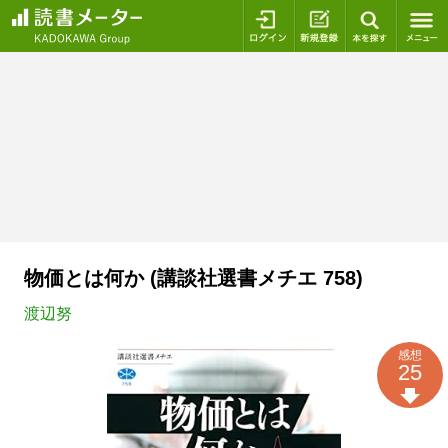
ログイン
新規登録
本を探
物価とは何か (講談社選書メチエ 758)
渡辺努
感想
25