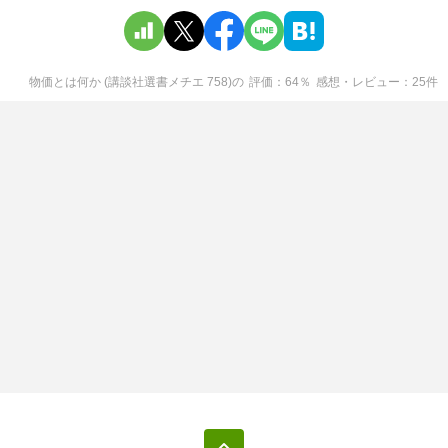
物価とは何か (講談社選書メチエ 758)
の
評価
64
％
感想・レビュー
25
件