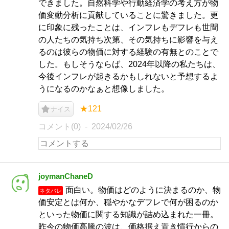
できました。自然科学や行動経済学の考え方が物
価変動分析に貢献していることに驚きました。更
に印象に残ったことは、インフレもデフレも世間
の人たちの気持ち次第、その気持ちに影響を与え
るのは彼らの物価に対する経験の有無とのことで
した。もしそうならば、2024年以降の私たちは、
今後インフレが起きるかもしれないと予想するよ
うになるのかなぁと想像しました。
★121
ナイス
コメント(0)
2024/02/26
joymanChaneD
面白い。物価はどのように決まるのか、物
ネタバレ
価安定とは何か、穏やかなデフレで何が困るのか
といった物価に関する知識が詰め込まれた一冊。
昨今の物価高騰の波は、価格据え置き慣行からの