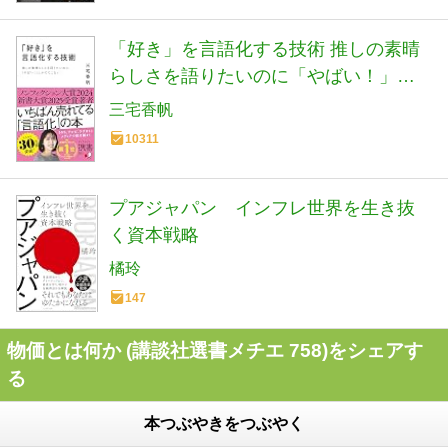
「好き」を言語化する技術 推しの素晴
らしさを語りたいのに「やばい！」し
かでてこない (ディスカヴァー携書)
三宅香帆
10311
プアジャパン インフレ世界を生き抜
く資本戦略
橘玲
147
物価とは何か (講談社選書メチエ 758)をシェアす
る
本つぶやきをつぶやく