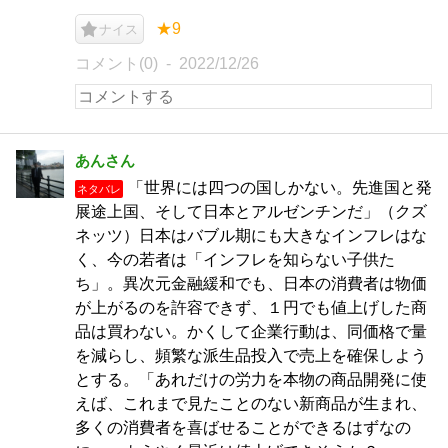
★9
ナイス
コメント(0)
2022/12/26
あんさん
「世界には四つの国しかない。先進国と発
ネタバレ
展途上国、そして日本とアルゼンチンだ」（クズ
ネッツ）日本はバブル期にも大きなインフレはな
く、今の若者は「インフレを知らない子供た
ち」。異次元金融緩和でも、日本の消費者は物価
が上がるのを許容できず、１円でも値上げした商
品は買わない。かくして企業行動は、同価格で量
を減らし、頻繁な派生品投入で売上を確保しよう
とする。「あれだけの労力を本物の商品開発に使
えば、これまで見たことのない新商品が生まれ、
多くの消費者を喜ばせることができるはずなの