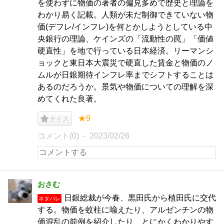
を使わずに物価の著者の偏見多めで歴史と理論を
わかり易く記載。人類が未だ制御できていない物
価(デフレ/インフレ)を何とかしようとしている中
央銀行の理論、ケインズの「流動性の罠」「価値
硬直性」を地で行っている日本経済。リーマンシ
ョックと東日本大震災で硬直した賃金と物価のノ
ムルが日銀期待インフレ率までシフトすることは
あるのだろうか。景気や物価についての理解を深
めてくれた良著。
★9
ナイス
コメント(0)
2023/02/26
おさむ
日銀総裁が今春、黒田氏から植田氏に交代
ネタバレ
する。物価を蚊柱に喩えたり、アルゼンチンの物
価混乱の前例を紹介したり、とにかくわかりやす