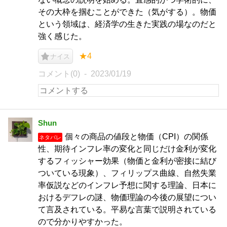
その大枠を掴むことができた（気がする）。物価
という領域は、経済学の生きた実践の場なのだと
強く感じた。
★4
ナイス
コメント(0)
2023/01/19
Shun
個々の商品の値段と物価（CPI）の関係
ネタバレ
性、期待インフレ率の変化と同じだけ金利が変化
するフィッシャー効果（物価と金利が密接に結び
ついている現象）、フィリップス曲線、自然失業
率仮説などのインフレ予想に関する理論、日本に
おけるデフレの謎、物価理論の今後の展望につい
て言及されている。平易な言葉で説明されている
ので分かりやすかった。