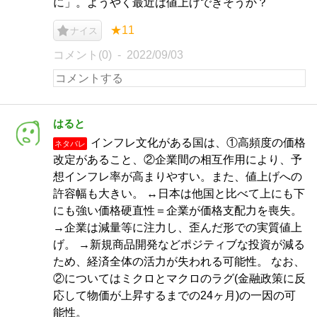
に」。ようやく最近は値上げできそうか？
★11
ナイス
コメント(0)
2022/09/03
はると
インフレ文化がある国は、①高頻度の価格
ネタバレ
改定があること、②企業間の相互作用により、予
想インフレ率が高まりやすい。また、値上げへの
許容幅も大きい。 ↔︎日本は他国と比べて上にも下
にも強い価格硬直性＝企業が価格支配力を喪失。
→企業は減量等に注力し、歪んだ形での実質値上
げ。 →新規商品開発などポジティブな投資が減る
ため、経済全体の活力が失われる可能性。 なお、
②についてはミクロとマクロのラグ(金融政策に反
応して物価が上昇するまでの24ヶ月)の一因の可
能性。