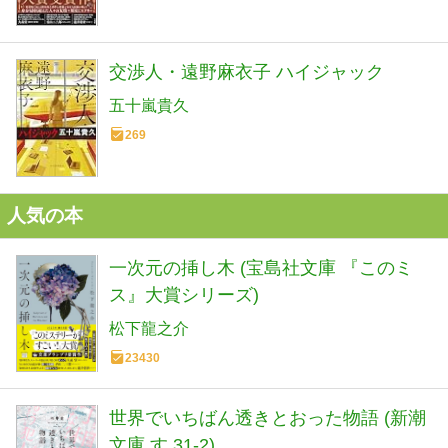
交渉人・遠野麻衣子 ハイジャック
五十嵐貴久
269
人気の本
一次元の挿し木 (宝島社文庫 『このミ
ス』大賞シリーズ)
松下龍之介
23430
世界でいちばん透きとおった物語 (新潮
文庫 す 31-2)