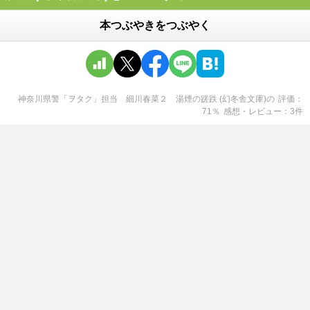
本つぶやきをつぶやく
神奈川県警「ヲタク」担当 細川春菜２ 湯煙の蹉跌 (幻冬舎文庫)
の
評価
71
％
感想・レビュー
3
件