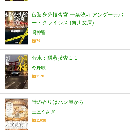
仮装身分捜査官 一条汐莉 アンダーカバ
ー・クライシス (角川文庫)
鳴神響一
70
分水：隠蔽捜査１１
今野敏
1120
謎の香りはパン屋から
土屋うさぎ
11638