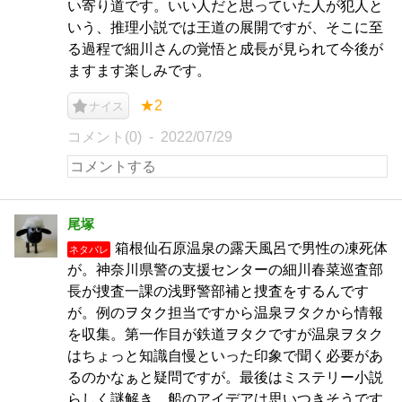
い寄り道です。いい人だと思っていた人が犯人と
いう、推理小説では王道の展開ですが、そこに至
る過程で細川さんの覚悟と成長が見られて今後が
ますます楽しみです。
★2
ナイス
コメント(0)
2022/07/29
尾塚
箱根仙石原温泉の露天風呂で男性の凍死体
ネタバレ
が。神奈川県警の支援センターの細川春菜巡査部
長が捜査一課の浅野警部補と捜査をするんです
が。例のヲタク担当ですから温泉ヲタクから情報
を収集。第一作目が鉄道ヲタクですが温泉ヲタク
はちょっと知識自慢といった印象で聞く必要があ
るのかなぁと疑問ですが。最後はミステリー小説
らしく謎解き。船のアイデアは思いつきそうです