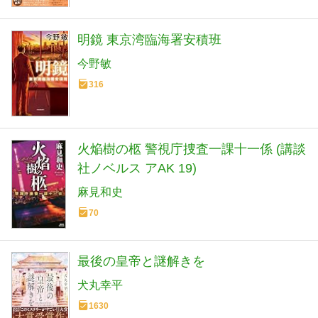
明鏡 東京湾臨海署安積班
今野敏
316
火焔樹の柩 警視庁捜査一課十一係 (講談
社ノベルス アAK 19)
麻見和史
70
最後の皇帝と謎解きを
犬丸幸平
1630