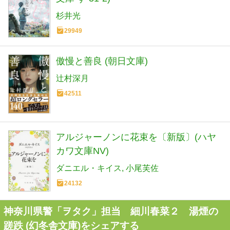
杉井光
29949
傲慢と善良 (朝日文庫)
辻村深月
42511
アルジャーノンに花束を〔新版〕(ハヤ
カワ文庫NV)
ダニエル・キイス
小尾芙佐
24132
神奈川県警「ヲタク」担当 細川春菜２ 湯煙の
蹉跌 (幻冬舎文庫)をシェアする