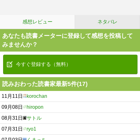
感想レビュー
ネタバレ
あなたも読書メーターに登録して感想を投稿して
みませんか？
今すぐ登録する（無料）
読みおわった読書家最新5件(17)
11月11日
korochan
09月08日
hiropon
08月31日
サトル
07月31日
ryo1
07月03日
くまっち