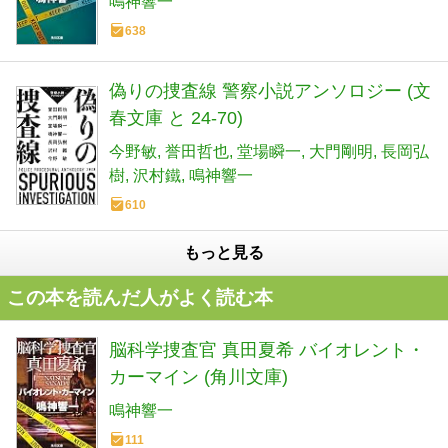
鳴神響一
638
偽りの捜査線 警察小説アンソロジー (文
春文庫 と 24-70)
今野敏
誉田哲也
堂場瞬一
大門剛明
長岡弘
樹
沢村鐵
鳴神響一
610
もっと見る
この本を読んだ人がよく読む本
脳科学捜査官 真田夏希 バイオレント・
カーマイン (角川文庫)
鳴神響一
111