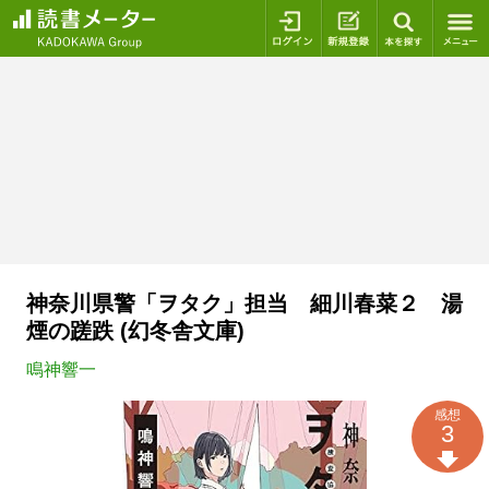
ログイン
新規登録
本を探
神奈川県警「ヲタク」担当 細川春菜２ 湯
煙の蹉跌 (幻冬舎文庫)
鳴神響一
感想
3