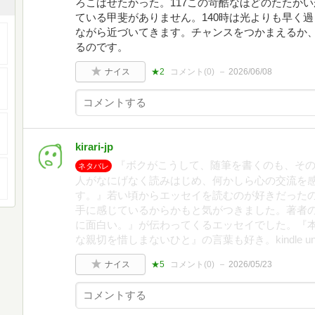
ろこばせたかった。117この苛酷なほどのたたか
ている甲斐がありません。140時は光よりも早く
ながら近づいてきます。チャンスをつかまえるか
るのです。
ナイス
★2
コメント(
0
)
2026/06/08
kirari-jp
『ボクがこうして、随筆を書くのも、そ
ネタバレ
人がなにげなく読みはじめ、何かしら心の交流を
す。』若い頃からエッセイを読むのが好きだった
手に感じているからかもと気がつきました。著者
に面白い。』が伝わってくるエッセイでした。『
な親切を惜しまないひと』の言葉も好き。kindle unl
ナイス
★5
コメント(
0
)
2026/05/23