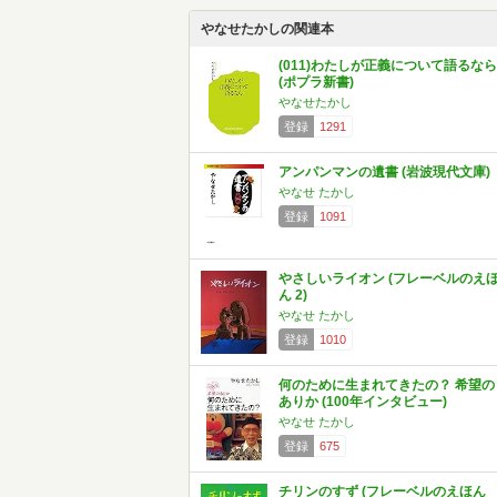
やなせたかしの関連本
(011)わたしが正義について語るなら
(ポプラ新書)
やなせたかし
登録
1291
アンパンマンの遺書 (岩波現代文庫)
やなせ たかし
登録
1091
やさしいライオン (フレーベルのえ
ん 2)
やなせ たかし
登録
1010
何のために生まれてきたの？ 希望の
ありか (100年インタビュー)
やなせ たかし
登録
675
チリンのすず (フレーベルのえほん