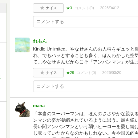
ナイス
★3
コメント(
0
)
2026/04/12
れもん
Kindle Unlimited。やなせさんのお人柄を
れ、でもハッとすることも多く、ほんわかした空
て…やなせさんだからこそ「アンパンマン」が生
ナイス
★29
コメント(
0
)
2026/03/20
ほ
mana
「本当のスーパーマンは、ほんのささやかな親切
ンマンの姿が凝縮されているように思う。最も鋭
長い間アンパンマンという弱いヒーローを愛し続
じ取っていたからなのかもしれない。今や国民的