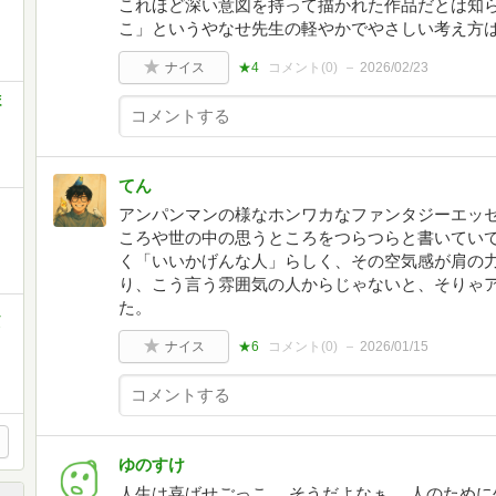
これほど深い意図を持って描かれた作品だとは知
こ」というやなせ先生の軽やかでやさしい考え方
ナイス
★4
コメント(
0
)
2026/02/23
ほ
てん
アンパンマンの様なホンワカなファンタジーエッ
ころや世の中の思うところをつらつらと書いてい
く「いいかげんな人」らしく、その空気感が肩の
り、こう言う雰囲気の人からじゃないと、そりゃ
た。
し
ィ
ナイス
★6
コメント(
0
)
2026/01/15
ゆのすけ
人生は喜ばせごっこ。 そうだよなぁ。 人のため