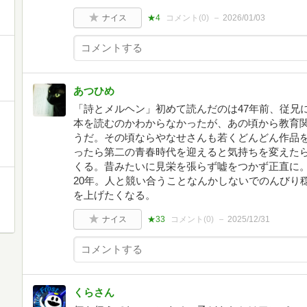
ナイス
★4
コメント(
0
)
2026/01/03
あつひめ
「詩とメルヘン」初めて読んだのは47年前、従兄
本を読むのかわからなかったが、あの頃から教育
うだ。その頃ならやなせさんも若くどんどん作品を
ったら第二の青春時代を迎えると気持ちを変えた
くる。昔みたいに見栄を張らず嘘をつかず正直に。
20年。人と競い合うことなんかしないでのんびり
を上げたくなる。
ナイス
★33
コメント(
0
)
2025/12/31
くらさん