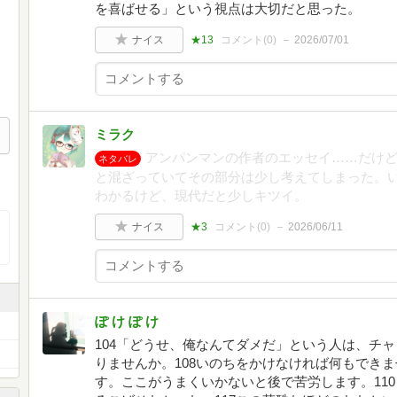
を喜ばせる」という視点は大切だと思った。
ナイス
★13
コメント(
0
)
2026/07/01
ミラク
アンパンマンの作者のエッセイ……だけ
ネタバレ
と混ざっていてその部分は少し考えてしまった。
わかるけど、現代だと少しキツイ。
ナイス
★3
コメント(
0
)
2026/06/11
ぽ け ぽ け
104「どうせ、俺なんてダメだ」という人は、チ
りませんか。108いのちをかけなければ何もできま
す。ここがうまくいかないと後で苦労します。11