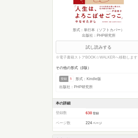
形式：単行本（ソフトカバー）
出版社：PHP研究所
試し読みする
※電子書籍ストアBOOK☆WALKERへ移動します
その他の形式（β版）
形式：Kindle版
登録
5
出版社：PHP研究所
本の詳細
登録数
630
登録
ページ数
224
ページ