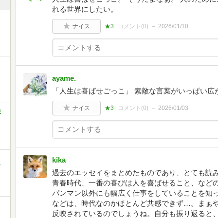
れる世界にしたい。
ナイス
★3
コメント(
0
)
2026/01/10
ayame.
「人生は喜ばせごっこ」 素敵な言葉がいっぱい広
ナイス
★3
コメント(
0
)
2026/01/03
ミ
kika
町
過去のエッセイをまとめたものであり、とても読み
青春時代、一番の喜びは人を喜ばせること、など
パンマン以外にも幅広く仕事をしていることを知
などは、時代なのかほとんど共感できず…。まぁ
反映されているのでしょうね。自分も振り返ると