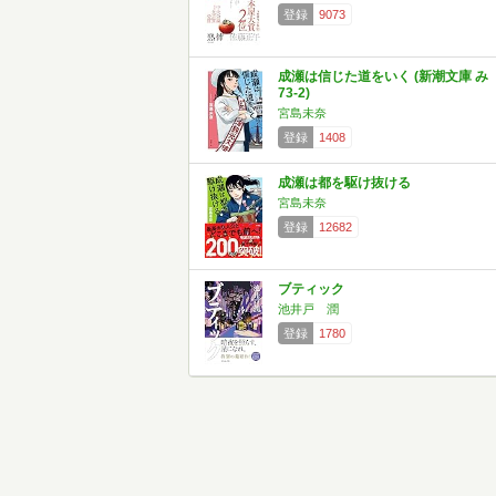
登録
9073
成瀬は信じた道をいく (新潮文庫 み
73-2)
宮島未奈
登録
1408
成瀬は都を駆け抜ける
宮島未奈
登録
12682
ブティック
池井戸 潤
登録
1780