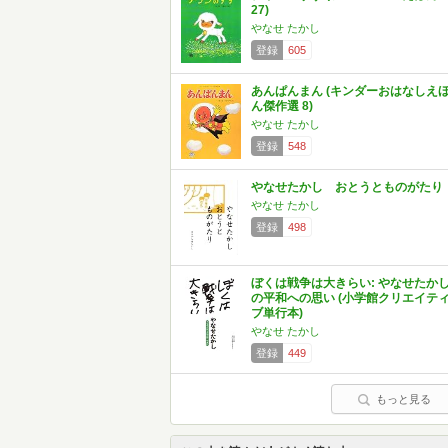
27)
やなせ たかし
登録
605
あんぱんまん (キンダーおはなしえ
ん傑作選 8)
やなせ たかし
登録
548
やなせたかし おとうとものがたり
やなせ たかし
登録
498
ぼくは戦争は大きらい: やなせたか
の平和への思い (小学館クリエイテ
ブ単行本)
やなせ たかし
登録
449
もっと見る