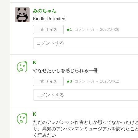
みのちゃん
Kindle Unlimited
ナイス
★1
コメント(
0
)
2026/04/26
K
やなせたかしを感じられる一冊
ナイス
★3
コメント(
0
)
2026/04/12
K
ただのアンパンマン作者としか思ってなかったけ
り、高知のアンパンマンミュージアムを訪れたこ
く読みたい