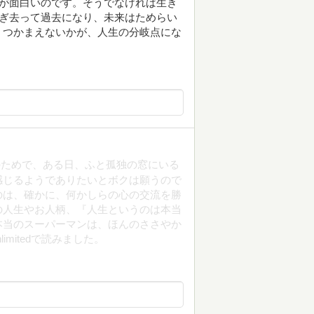
いが面白いのです。そうでなければ生き
過ぎ去って過去になり、未来はためらい
、つかまえないかが、人生の分岐点にな
のためで、ある日、ふと孤独の窓にいる
感じるようでありたいとボクは願うので
のは、確かに、何かしらの心の交流を勝
の人生やお人柄、『人生というのは本当
本当のスーパーマンは、ほんのささやか
imitedで読みました。