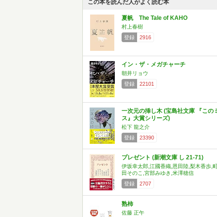
この本を読んだ人がよく読む本
夏帆 The Tale of KAHO
村上春樹
登録
2916
イン・ザ・メガチャーチ
朝井リョウ
登録
22101
一次元の挿し木 (宝島社文庫 『この
ス』大賞シリーズ)
松下 龍之介
登録
23390
プレゼント (新潮文庫 し 21-71)
伊坂幸太郎,江國香織,恩田陸,梨木香歩,
田そのこ,宮部みゆき,米澤穂信
登録
2707
熟柿
佐藤 正午