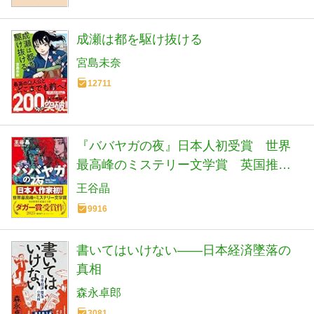
成瀬は都を駆け抜ける
宮島未奈
12711
『ババヤガの夜』日本人初受賞 世界
最高峰のミステリー文学賞 英国推理
作家協会賞(ダガー賞） (河出文庫 お 46-
王谷晶
1)
9916
書いてはいけない――日本経済墜落の
真相
森永卓郎
3081