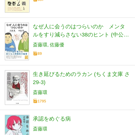
なぜ人に会うのはつらいのか メンタ
ルをすり減らさない38のヒント (中公新
書ラクレ)
斎藤環
佐藤優
89
生き延びるためのラカン (ちくま文庫 さ
29-3)
斎藤環
1795
承認をめぐる病
斎藤環