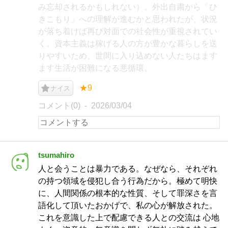
み忘却されるかもしれない）。外出自粛から「ひ
きこもり」への理解が進むかと思われたが、状況
が落ち着けば再び対面での社会性が重視されてい
く。資本主義は稼げる人の方が豊かな暮らしを送
りやすいため、世間に入り込めない人たちはます
ます生活が困難になる悪循環。
★9
ナイス
コメント(0)
2026/03/04
tsumahiro
人と会うことは暴力である。なぜなら、それぞれ
の持つ領域を侵犯し合う行為だから。極めて明快
に、人間関係の根本的な性質、そして罪深さを言
語化して頂いたおかげで、私の心が解放された。
これを意識した上で配慮できる人との交流は 心地