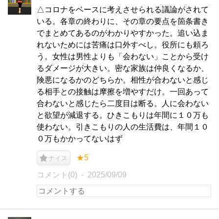
△コロナをベースに考えさせられる議論がされて
いる。各章の終わりに、その章の要点を箇条書き
でまとめてあるのがわかりやすかった。追い込ま
れないためには苦痛は口外すべし。役所にも頼ろ
う。女性は男性よりも「会わない」ことから受け
るダメージが大きい。密な家族は仲良くなるか、
険悪になるかのどちらか。相性が合わないと感じ
る相手との接触は摩擦を増やすだけ。一回あって
合わないと感じたら二度目は断る。人に会わない
と欲望が減退する。ひきこもりは年間に１０万も
使わない。引きこもりの人の生活費は、年間１０
０万もかかってないはず
★5
ナイス
コメント(0)
2025/09/09