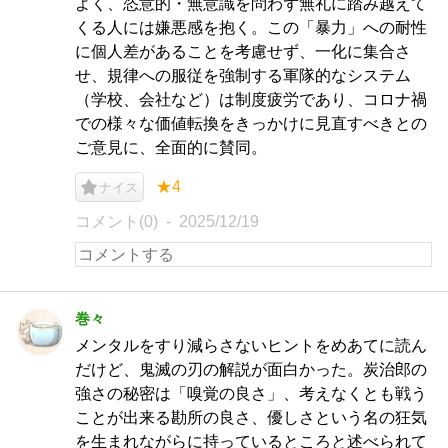
よく、恣意的・無意識を問わず無礼に踏み越えて
くる人には嫌悪感を抱く。この「暴力」への耐性
に個人差があることを考慮せず、一化に集合さ
せ、規律への服従を強制する軍隊的なシステム
（学校、会社など）は制度疲労であり、コロナ禍
での様々な価値転換をきっかけに見直すべきとの
ご意見に、全面的に賛同。
★4
ナイス
コメント(0)
2025/12/19
巻々
メンタルをすり減らさないヒントをめあてに読ん
だけど、鬼滅の刃の解説が面白かった。炭治郎の
強さの秘密は「嗅覚の良さ」、考えなくとも戦う
ことが出来る勘所の良さ、優しさという名の狂気
を生まれながらに持っているところと述べられて