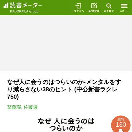
ログイン
新規登録
本を探
なぜ人に会うのはつらいのか-メンタルをす
り減らさない38のヒント (中公新書ラクレ
750)
斎藤環
,
佐藤優
感想
130