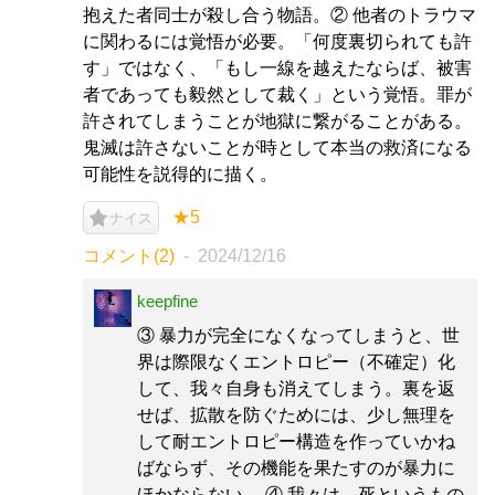
抱えた者同士が殺し合う物語。② 他者のトラウマ
に関わるには覚悟が必要。「何度裏切られても許
す」ではなく、「もし一線を越えたならば、被害
者であっても毅然として裁く」という覚悟。罪が
許されてしまうことが地獄に繋がることがある。
鬼滅は許さないことが時として本当の救済になる
可能性を説得的に描く。
★5
ナイス
コメント(2)
2024/12/16
keepfine
③ 暴力が完全になくなってしまうと、世
界は際限なくエントロピー（不確定）化
して、我々自身も消えてしまう。裏を返
せば、拡散を防ぐためには、少し無理を
して耐エントロピー構造を作っていかね
ばならず、その機能を果たすのが暴力に
ほかならない。 ④ 我々は、死というもの