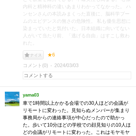
内科と精神科の違いあまりわかってなかった。 ハ
ンセンさんの本読みまくった直後に、脳科学ブー
ムのエビデンスの無さの危険性。 私も優生思想に
染まっていたと気付いた。日本組織に向いてない
人がいて当たり前、「逃げる自由」はすこし救わ
れた。
★6
ナイス
コメント(0)
2024/03/03
yama03
車で1時間以上かかる会場での30人ほどの会議が
リモートに変わった。見知らぬメンバーが集まり
事務局からの連絡事項が中心だったので助かっ
た。歩いて10分ほどの学校での顔見知りの10人ほ
どの会議がリモートに変わった。これはモヤモヤ