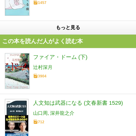
1457
もっと見る
この本を読んだ人がよく読む本
ファイア・ドーム (下)
辻村深月
3904
人文知は武器になる (文春新書 1529)
山口周
深井龍之介
712