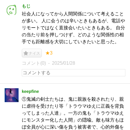
もじ
社会人になってから人間関係について考えること
が多い。 人に会うのは辛いときもあるが、電話や
リモートではなく直接会いたいときもある。 自分
の当たり前を押しつけず、どのような関係性の相
手でも距離感を大切にしていきたいと思った。
★3
ナイス
コメント(0)
2025/01/28
keepfine
①鬼滅の剣士たちは、鬼に親族を殺されたり、親
に虐待を受けたり等「トラウマゆえに正義を背負
ってしまった人達」。一方の鬼も「トラウマゆえ
にモンスター化した人間」の隠喩。敵も味方もほ
ぼ全員が心に深い傷を負う被害者で、心的外傷を