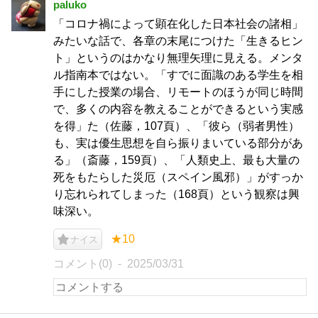
paluko
「コロナ禍によって顕在化した日本社会の諸相」
みたいな話で、各章の末尾につけた「生きるヒン
ト」というのはかなり無理矢理に見える。メンタ
ル指南本ではない。「すでに面識のある学生を相
手にした授業の場合、リモートのほうが同じ時間
で、多くの内容を教えることができるという実感
を得」た（佐藤，107頁）、「彼ら（弱者男性）
も、実は優生思想を自ら振りまいている部分があ
る」（斎藤，159頁）、「人類史上、最も大量の
死をもたらした災厄（スペイン風邪）」がすっか
り忘れられてしまった（168頁）という観察は興
味深い。
★10
ナイス
コメント(0)
2025/03/31