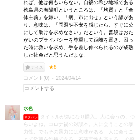
れば、他は何もいらない。自殺の希少地域である
徳島県の海陽町というところは、「均質」と「全
体主義」を嫌い、「病、市に出せ」という諺があ
り、意味は、「問題や不安を感じたら、すぐに公
にして助けを求めなさい」だという。普段はおた
がいのプライバシーを尊重して距離を置き、困っ
た時に救いを求め、手を差し伸べられるのが成熟
した社会だと思うんだよな。
★8
ナイス
コメント(0)
2024/04/14
水色
タイトルが気になり購入。人に会うの、つ
ネタバレ
らいよね。コロナ禍の対談本。人に会うことの暴
力性、でもその暴力には意味がある。人に会うこ
とで欲望を維持できる。不確実性も高まる。 心療