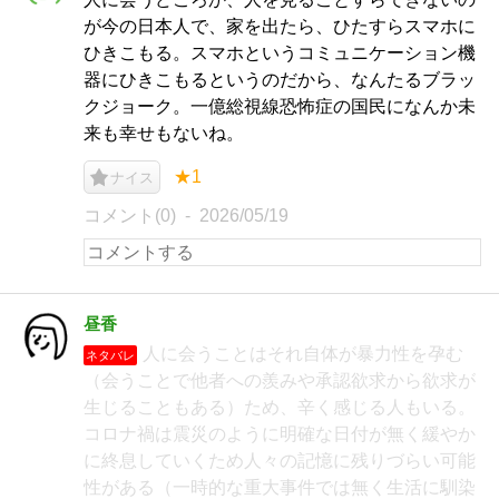
が今の日本人で、家を出たら、ひたすらスマホに
ひきこもる。スマホというコミュニケーション機
器にひきこもるというのだから、なんたるブラッ
クジョーク。一億総視線恐怖症の国民になんか未
来も幸せもないね。
★1
ナイス
コメント(0)
2026/05/19
昼香
人に会うことはそれ自体が暴力性を孕む
ネタバレ
（会うことで他者への羨みや承認欲求から欲求が
生じることもある）ため、辛く感じる人もいる。
コロナ禍は震災のように明確な日付が無く緩やか
に終息していくため人々の記憶に残りづらい可能
性がある（一時的な重大事件では無く生活に馴染