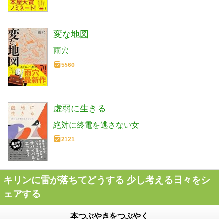
変な地図
雨穴
5560
虚弱に生きる
絶対に終電を逃さない女
2121
キリンに雷が落ちてどうする 少し考える日々をシ
ェアする
本つぶやきをつぶやく