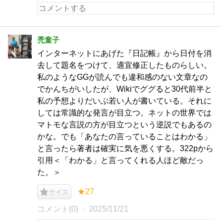
禿童子
インターネットにあげた『日記帳』から日付を消
去して題名をつけて、適宜修正したものらしい。
私のようなGGが読んでも違和感のない文章なの
でかんちがいしたが、Wikiでググると30代前半と
私の予想よりだいぶ若い人が書いている。それに
しては常識的な発言が目立つ。ネットの世界では
マトモな言説の方が目立つという逆説でもあるの
かな。でも「あなたの言っていることはわかる」
と言ったら著者は確実に気を悪くする。322pから
引用＜「わかる」と言ってくれる人ほど敵だっ
た。＞
★27
ナイス
コメント(0)
2025/11/21