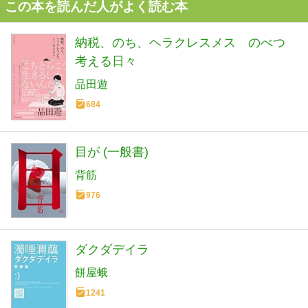
この本を読んだ人がよく読む本
納税、のち、ヘラクレスメス のべつ
考える日々
品田遊
684
目が (一般書)
背筋
976
ダクダデイラ
餅屋蛾
1241