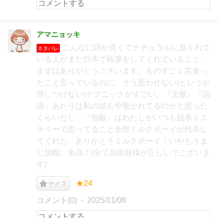
アマニョッキ
こんなに頭が良くてナチュラルに捻くれて
ネタバレ
いる人がまだ日本で執筆をしてくれていること、
まずはありがとうございます。ものすごく芯食っ
たこと言っているのに、そう思わせない(というか
押しつけない)テクニックがすごい。『文脈』『認
識』あたりは私の頭ん中覗かれてるのかと思った
くらいだし、『他殺』はわたしがいつも舘系ミス
テリーで思ってること全部ミルクボーイが代弁し
てくれた。ありがとうミルクボーイ！いやもうま
じ脱帽。全品！(全て品田遊様が正しいでございま
す)
★24
ナイス
コメント(0)
2025/11/08