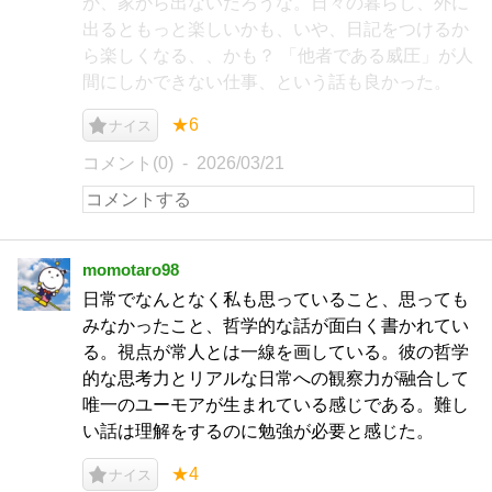
か、家から出ないだろうな。日々の暮らし、外に
出るともっと楽しいかも、いや、日記をつけるか
ら楽しくなる、、かも？ 「他者である威圧」が人
間にしかできない仕事、という話も良かった。
★6
ナイス
コメント(0)
2026/03/21
momotaro98
日常でなんとなく私も思っていること、思っても
みなかったこと、哲学的な話が面白く書かれてい
る。視点が常人とは一線を画している。彼の哲学
的な思考力とリアルな日常への観察力が融合して
唯一のユーモアが生まれている感じである。難し
い話は理解をするのに勉強が必要と感じた。
★4
ナイス