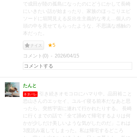
で成田が陸の孤島になったのにどうにかして長崎
にいきたい話が始まったり、家族のほっこりエピ
ソードに垣間見える反出生主義的な考え…個人の
頭の中を見せてもらったような、不思議な感触の
本だった。
★5
ナイス
コメント(0)
2026/04/15
たんと
引き続きオモコロにハマり中。品田裕こと
ネタバレ
恐山さんのエッセイ、ユルイ寝る前本だなあと思
ったら、突然宇宙に連れて行かれたりする。 長崎
に行くまでの話で「全て諦めて帰宅するよりは何
かが少しだけ美しいような気がしたのだ」これは
3度読み返してしまった。私は帰宅するどころ