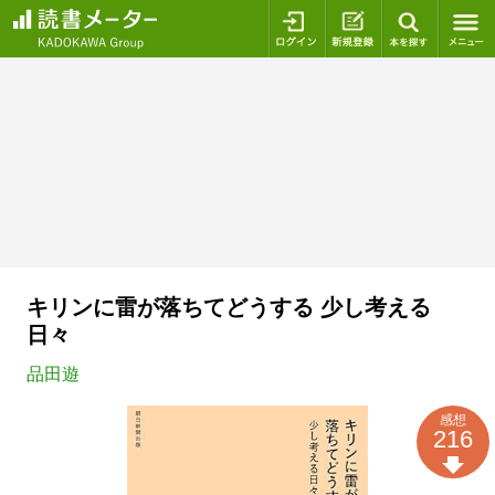
ログイン
新規登録
本を探
キリンに雷が落ちてどうする 少し考える
日々
品田遊
感想
216