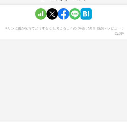
キリンに雷が落ちてどうする 少し考える日々
の
評価
50
％
感想・レビュー
216
件