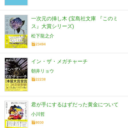
一次元の挿し木 (宝島社文庫 『このミ
ス』大賞シリーズ)
松下龍之介
23494
イン・ザ・メガチャーチ
朝井リョウ
22238
君が手にするはずだった黄金について
小川哲
8030