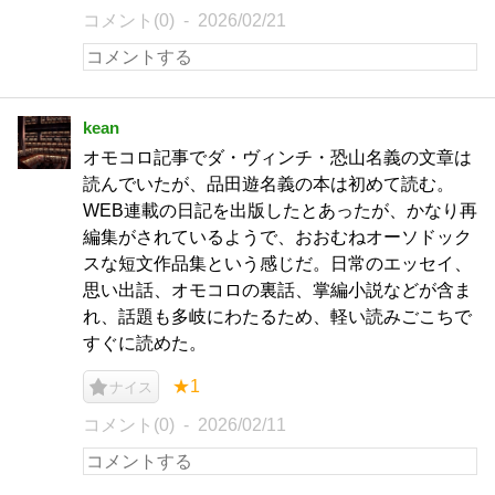
コメント(0)
2026/02/21
kean
オモコロ記事でダ・ヴィンチ・恐山名義の文章は
読んでいたが、品田遊名義の本は初めて読む。
WEB連載の日記を出版したとあったが、かなり再
編集がされているようで、おおむねオーソドック
スな短文作品集という感じだ。日常のエッセイ、
思い出話、オモコロの裏話、掌編小説などが含ま
れ、話題も多岐にわたるため、軽い読みごこちで
すぐに読めた。
★1
ナイス
コメント(0)
2026/02/11