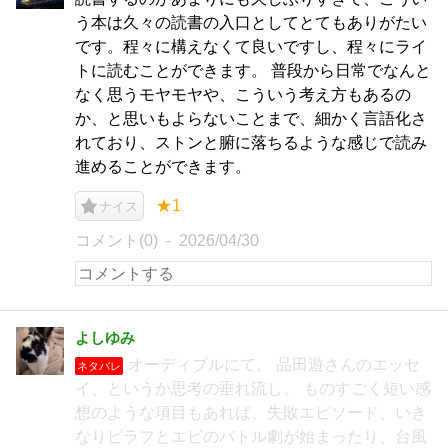
う本は久々の読書の入口としてとてもありがたい
です。程々に構えなくて良いですし、程々にライ
トに読むことができます。 普段から日常でなんと
なく思うモヤモヤや、こういう考え方もあるの
か、と思いもよらないことまで、細かく言語化さ
れており、ストンと腑に落ちるような感じで読み
進めることができます。
★1
ナイス
コメント(0)
2026/04/30
よしゆみ
オーディブルにて。 品田遊さんのエッセ
ネタバレ
イ、というか思考の垂れ流し。 ものすごく短い感
想のような項目もあれば、失敗エピソード、いき
なりピラフとエビのバトル劇が始まったり、台風