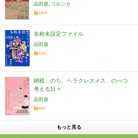
品田遊
コルシカ
1610
名称未設定ファイル
品田遊
1161
納税、のち、ヘラクレスメス のべつ
考える日々
品田遊
684
もっと見る