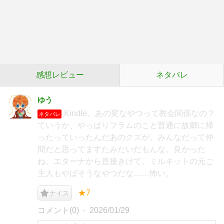
感想レビュー
ネタバレ
ゆう
Kindle。あの変なやつって教会関係なの？
ネタバレ
ていうか、やっぱりフラムのこと普通に故郷に帰
ったっていったんだあのクズが。みんなだって仲
間だと思ってますたみたいだもんな。良かった
ね、エターナから直接きけて。ミルキットの元ご
主人もやばそうなやつだな……怖い。
★7
ナイス
コメント(0)
2026/01/29