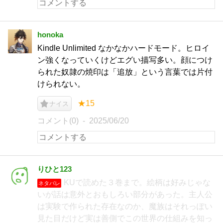
honoka
Kindle Unlimited なかなかハードモード。ヒロイ
ン強くなっていくけどエグい描写多い。顔につけ
られた奴隷の焼印は「追放」という言葉では片付
けられない。
★15
ナイス
コメント(0)
2025/06/20
りひと123
KUで読めた３巻まで。絵柄は好みじゃな
ネタバレ
いが話は意外とおもしろい部分があった。主人公
は実験で作られた存在なのか、魔族はそれっぽい
見た目だけど実は善側でこの世界の仕組みを知っ