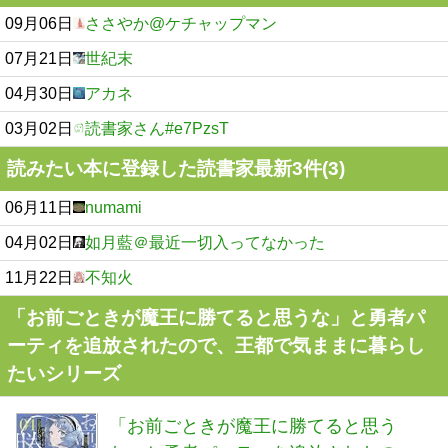
09月06日
ささやか@ケチャップマン
07月21日
世紀末
04月30日
アカネ
03月02日
読書家さん#e7PzsT
読みたい本に登録した読書家最新3件(3)
06月11日
numami
04月02日
如月藍＠最近一切入ってなかった
11月22日
不知火
「お前ごときが魔王に勝てると思うな」と勇者パ
ーティを追放されたので、王都で気ままに暮らし
たいシリーズ
「お前ごときが魔王に勝てると思う