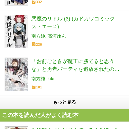
332
悪魔のリドル (3) (カドカワコミック
ス・エース)
南方純
高河ゆん
230
「お前ごときが魔王に勝てると思う
な」と勇者パーティを追放されたの
で、王都で気ままに暮らしたい THE
南方純
kiki
COMIC 1 (ライドコミックス)
181
もっと見る
この本を読んだ人がよく読む本