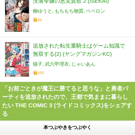
没落令嬢の悪党賛歌 2 (ISEKAI)
柳ゆうと
もちもち物質
ペペロン
32
追放された転生重騎士はゲーム知識で
無双する(2) (ヤングマガジンKC)
猫子
武六甲理衣
じゃいあん
153
「お前ごときが魔王に勝てると思うな」と勇者パ
ーティを追放されたので、王都で気ままに暮らし
たい THE COMIC 3 (ライドコミックス)をシェアす
る
本つぶやきをつぶやく