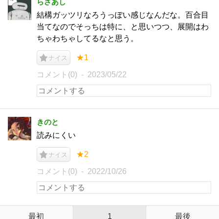
らざあし
結構ガッツリなろうっぽい感じなんだな。百合目
当てなのでそっちは特に、と思いつつ、展開はわ
ちゃわちゃしてるなと思う。
★1
ナイス
コメント(0)
2023/05/22
きのと
読みにくい
★2
ナイス
コメント(0)
2022/10/26
最初
1
最後