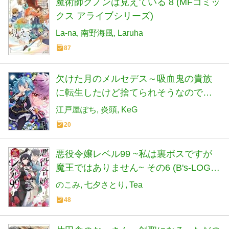
魔術師クノンは見えている 8 (MFコミッ
クス アライブシリーズ)
La-na
南野海風
Laruha
87
欠けた月のメルセデス～吸血鬼の貴族
に転生したけど捨てられそうなのでダ
ンジョンを制覇する～＠COMIC 第6巻
江戸屋ぽち
炎頭
KeG
(コロナ・コミックス)
20
悪役令嬢レベル99 ~私は裏ボスですが
魔王ではありません~ その6 (B's-LOG
COMICS)
のこみ
七夕さとり
Tea
48