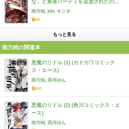
な」と勇者パーティを追放されたの
で、王都で気ままに暮らしたい THE
南方純
kiki
キンタ
COMIC ７ (Ride Comics)
30
もっと見る
南方純の関連本
悪魔のリドル (1) (カドカワコミック
ス・エース)
南方純
高河ゆん
451
悪魔のリドル (2) (角川コミックス・エ
ース)
南方純
高河ゆん