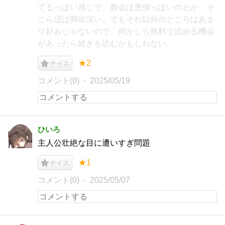
てるっぽい感じで、教会は悪側っぽいのとか、そ
こら辺は興味深い。でもそれ以外のところはあま
り好みじゃないので、何かしら無料で読める機会
があったら続きを読むかもしれない。
★2
ナイス
コメント(0)
2025/05/19
ひいろ
主人公壮絶な目に遭いすぎ問題
★1
ナイス
コメント(0)
2025/05/07