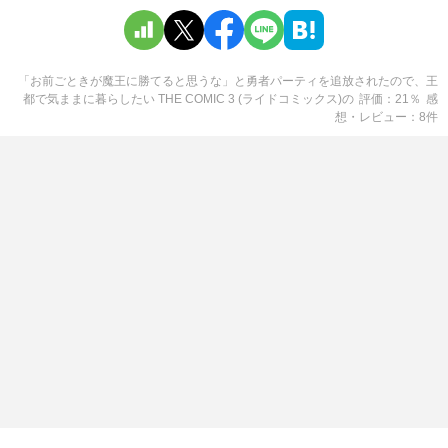
「お前ごときが魔王に勝てると思うな」と勇者パーティを追放されたので、王
都で気ままに暮らしたい THE COMIC 3 (ライドコミックス)
の
評価
21
％
感
想・レビュー
8
件