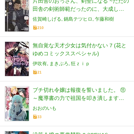
片田舎のおっさん、剣聖になる ~ただの
田舎の剣術師範だったのに、大成した
弟子たちが俺を放ってくれない件~ 9 (9)
佐賀崎しげる
鍋島テツヒロ
乍藤和樹
(ヤングチャンピオンコミックス)
210
無自覚な天才少女は気付かない 7 (花と
ゆめコミックススペシャル)
伊吹有
まきぶろ
狂ｚｉｐ
21
ブチ切れ令嬢は報復を誓いました。 ⑪
～魔導書の力で祖国を叩き潰します～
(ホビージャパンコミックス)
おおのいも
33