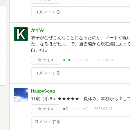
かずみ
双子がなぜこんなことになったのか、ノートや呪
た。なるほどねぇ。で、過去編から現在編に戻っ
白いねぇ
ナイス
★10
コメント(
0
)
2023/10/28
HappySong
11歳（小６）★★★★★ 夏休み。本棚から出し
ナイス
★2
コメント(
0
)
2023/08/13