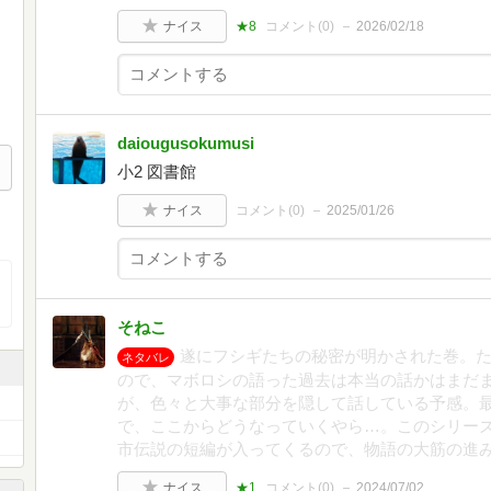
ナイス
★8
コメント(
0
)
2026/02/18
daiougusokumusi
小2 図書館
ナイス
コメント(
0
)
2025/01/26
そねこ
遂にフシギたちの秘密が明かされた巻。
ネタバレ
ので、マボロシの語った過去は本当の話かはまだ
が、色々と大事な部分を隠して話している予感。
で、ここからどうなっていくやら…。このシリー
市伝説の短編が入ってくるので、物語の大筋の進
ナイス
★1
コメント(
0
)
2024/07/02