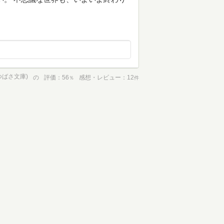
つばさ文庫)
の
評価
56
感想・レビュー
12
％
件