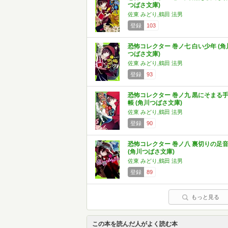
つばさ文庫)
佐東 みどり,鶴田 法男
登録
103
恐怖コレクター 巻ノ七 白い少年 (角
つばさ文庫)
佐東 みどり,鶴田 法男
登録
93
恐怖コレクター 巻ノ九 黒にそまる
帳 (角川つばさ文庫)
佐東 みどり,鶴田 法男
登録
90
恐怖コレクター 巻ノ八 裏切りの足
(角川つばさ文庫)
佐東 みどり,鶴田 法男
登録
89
もっと見る
この本を読んだ人がよく読む本