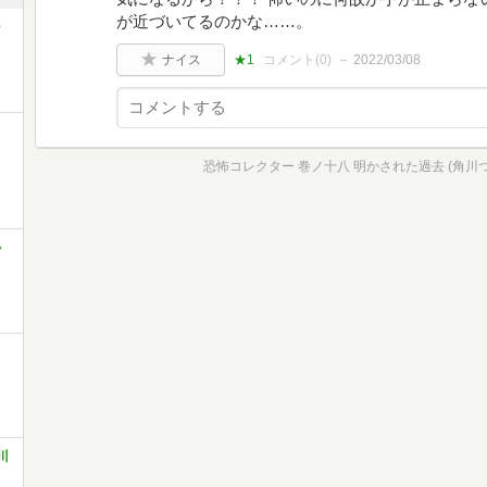
が近づいてるのかな……。
シ
ナイス
★1
コメント(
0
)
2022/03/08
恐怖コレクター 巻ノ十八 明かされた過去 (角川
か
川