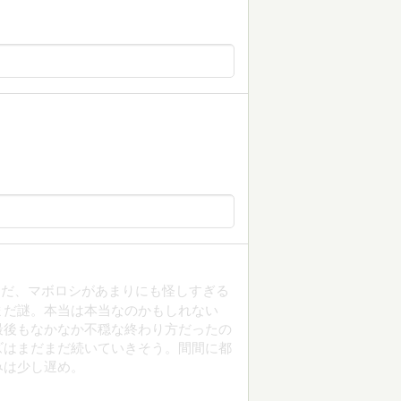
ただ、マボロシがあまりにも怪しすぎる
まだ謎。本当は本当なのかもしれない
最後もなかなか不穏な終わり方だったの
ズはまだまだ続いていきそう。間間に都
みは少し遅め。