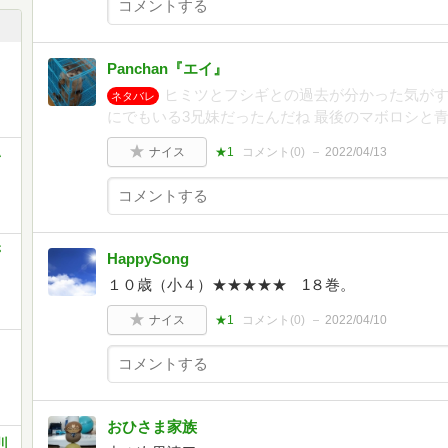
っ
Panchan『エイ』
ヒミツとフシギとの過去が分かった気がす
ネタバレ
にでもいる3兄妹だったんだね 最後のマボロシと
ナイス
★1
コメント(
0
)
2022/04/13
い
夢
HappySong
１０歳（小４）★★★★★ 1８巻。
ナイス
★1
コメント(
0
)
2022/04/10
リ
おひさま家族
川