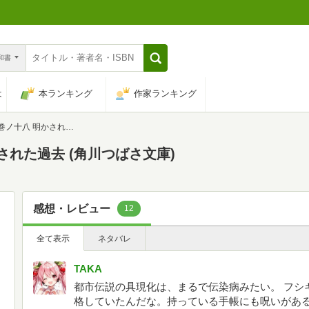
n和書
は
本ランキング
作家ランキング
かされた過去 (角川つばさ文庫)
された過去 (角川つばさ文庫)
感想・レビュー
12
全て表示
ネタバレ
TAKA
都市伝説の具現化は、まるで伝染病みたい。 フシ
格していたんだな。持っている手帳にも呪いがあ