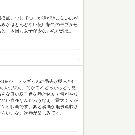
転換点。少しずつしか話が進まないのが
込みがほとんどない使い捨てのモブから
あと、今回も女子が少ないのが残念。
20巻か。フシギくんの過去が明らかに
ツちゃん天使やん。てかこれどっからどう見
あんな良い双子達を巻き込んで何がやり
ヤバい存在なんだろうなぁ。雷太くんが
ゾンビ映画です。あと漫画が無事連載さ
たらいいな。次巻が楽しみです。