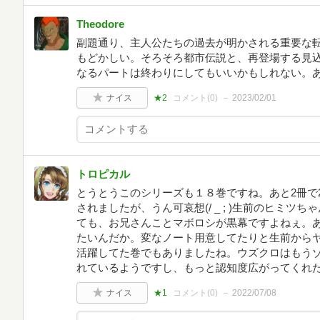
Theodore
副題通り、主人公たちの過去が明かされる重要な
もどかしい。そろそろ都市伝説と、再登場する見
なるパートは終わりにしてもいいかもしれない。
ナイス
★2
コメント(
0
)
2023/02/01
トロピカル
とうとうこのシリーズも１８巻ですね。あと2冊で
されましたが、うん可哀想(/ _ ; )生前のヒミ
ても、お兄さんことマボロシが黒幕ですよねぇ。
たいんだか。変なノート用意してたりと生前から
活躍してた巻でもありましたね。ウズクロはもう
れているようですし、もっと認知度広がってくれ
ナイス
★1
コメント(
0
)
2022/07/08