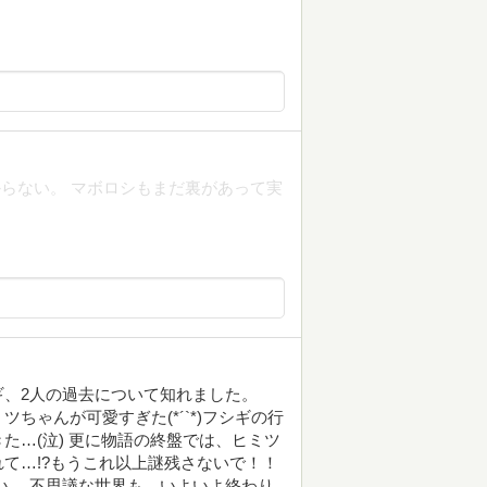
らない。 マボロシもまだ裏があって実
、2人の過去について知れました。
ちゃんが可愛すぎた(*´`*)フシギの行
た…(泣) 更に物語の終盤では、ヒミツ
て…!?もうこれ以上謎残さないで！！
い。 不思議な世界も、いよいよ終わり