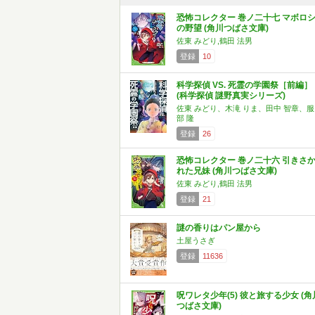
恐怖コレクター 巻ノ二十七 マボロ
の野望 (角川つばさ文庫)
佐東 みどり,鶴田 法男
登録
10
科学探偵 VS. 死霊の学園祭［前編］
(科学探偵 謎野真実シリーズ)
佐東 みどり、木滝 りま、田中 智章、服
部 隆
登録
26
恐怖コレクター 巻ノ二十六 引きさ
れた兄妹 (角川つばさ文庫)
佐東 みどり,鶴田 法男
登録
21
謎の香りはパン屋から
土屋うさぎ
登録
11636
呪ワレタ少年(5) 彼と旅する少女 (角
つばさ文庫)