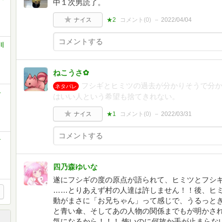
中１次男読了。
ナイス
★2
コメント(
0
)
2022/04/04
川
ねこうさ✿
フシギとヒミツの過去が分かりそうで分か
ネタバレ
手
はいい人という希望も捨てきれない。
ナイス
★1
コメント(
0
)
2022/03/31
音
四乃森ゆいな
遂にフシギの度の原点が語られて、ヒミツとフシギ
……とりあえず村の人達は許しません！！後、ヒミツ
動がまさに「お兄ちゃん」って感じで、うるっとき
と青い傘、そしてあの人物の関係までもが明かされ
気になるから！！！ 怖いのに何故か手が止まらな