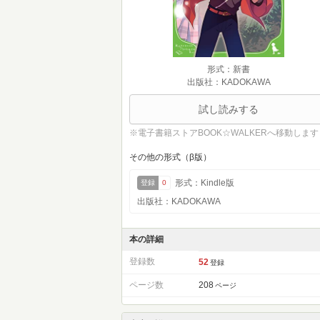
形式：新書
出版社：KADOKAWA
試し読みする
※電子書籍ストアBOOK☆WALKERへ移動します
その他の形式（β版）
形式：Kindle版
登録
0
出版社：KADOKAWA
本の詳細
登録数
52
登録
ページ数
208
ページ