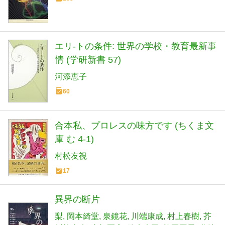
エリ-トの条件: 世界の学校・教育最新事
情 (学研新書 57)
河添恵子
60
合本私、プロレスの味方です (ちくま文
庫 む 4-1)
村松友視
17
異界の断片
梨
岡本綺堂
泉鏡花
川端康成
村上春樹
芥