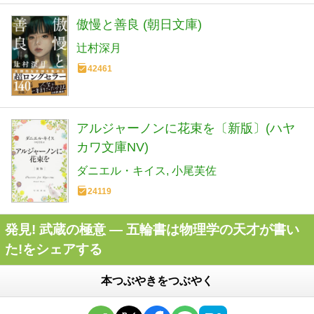
傲慢と善良 (朝日文庫)
辻村深月
42461
アルジャーノンに花束を〔新版〕(ハヤ
カワ文庫NV)
ダニエル・キイス
小尾芙佐
24119
発見! 武蔵の極意 ― 五輪書は物理学の天才が書い
た!をシェアする
本つぶやきをつぶやく