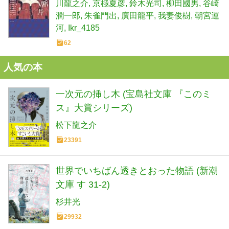
川龍之介
京極夏彦
鈴木光司
柳田國男
谷崎
潤一郎
朱雀門出
廣田龍平
我妻俊樹
朝宮運
河
Ikr_4185
62
人気の本
一次元の挿し木 (宝島社文庫 『このミ
ス』大賞シリーズ)
松下龍之介
23391
世界でいちばん透きとおった物語 (新潮
文庫 す 31-2)
杉井光
29932