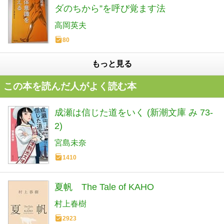
ダのちから”を呼び覚ます法
高岡英夫
80
もっと見る
この本を読んだ人がよく読む本
成瀬は信じた道をいく (新潮文庫 み 73-
2)
宮島未奈
1410
夏帆 The Tale of KAHO
村上春樹
2923