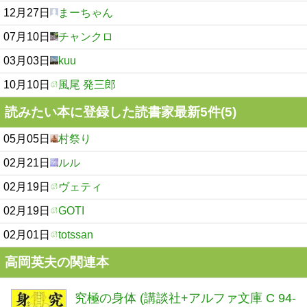
12月27日
まーちゃん
07月10日
チャンクロ
03月03日
kuu
10月10日
風尾 発三郎
読みたい本に登録した読書家最新5件(5)
05月05日
村祭り
02月21日
ルル
02月19日
ヴェティ
02月19日
GOTI
02月01日
totssan
高岡英夫の関連本
究極の身体 (講談社+アルファ文庫 C 94-