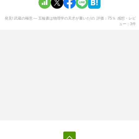
発見! 武蔵の極意 ― 五輪書は物理学の天才が書いた!
の
評価
75
％
感想・レビ
ュー
3
件