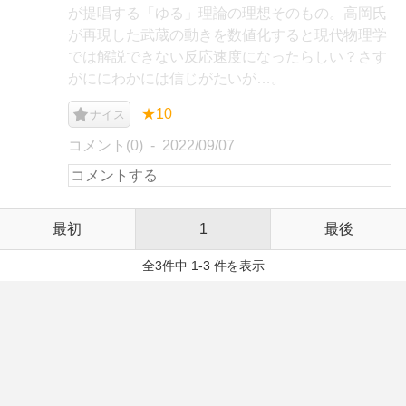
が提唱する「ゆる」理論の理想そのもの。高岡氏
が再現した武蔵の動きを数値化すると現代物理学
では解説できない反応速度になったらしい？さす
がににわかには信じがたいが…。
★10
ナイス
コメント(0)
2022/09/07
最初
1
最後
全3件中 1-3 件を表示