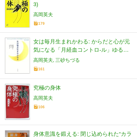
3)
高岡英夫
179
女は毎月生まれかわる: からだと心が元
気になる「月経血コントロ-ル」ゆる体
操
高岡英夫
三砂ちづる
161
究極の身体
高岡英夫
106
身体意識を鍛える: 閉じ込められた“カラ