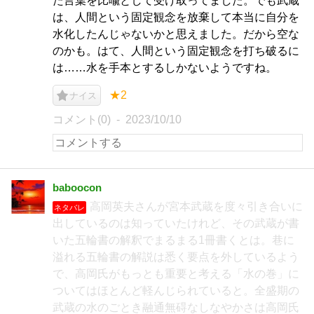
た言葉を比喩として受け取ってました。でも武蔵
は、人間という固定観念を放棄して本当に自分を
水化したんじゃないかと思えました。だから空な
のかも。はて、人間という固定観念を打ち破るに
は……水を手本とするしかないようですね。
★2
ナイス
コメント(0)
2023/10/10
baboocon
高岡英夫さんが宮本武蔵を度々引き合いに
ネタバレ
出しているのは知っていたけれど、その武蔵が書
いた五輪書の解釈でまるまる1冊書くとは。巷に
溢れる五輪書の解説は悉く要点を外しているよう
で、高岡氏がもっとも重要と考える「水の巻」に
ついてはほとんど軽んじられていると。全盛期の
武蔵の水のごとき融通無碍なしなやかさは高岡氏