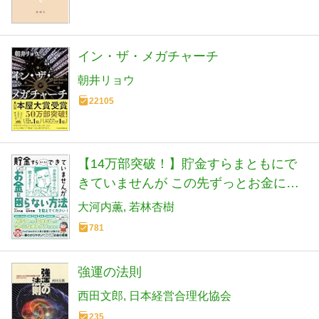
イン・ザ・メガチャーチ
朝井リョウ
22105
【14万部突破！】貯金すらまともにで
きていませんが この先ずっとお金に困
らない方法を教えてください! (サンクチ
大河内薫
若林杏樹
ュアリ出版)
781
強運の法則
西田文郎
日本経営合理化協会
235