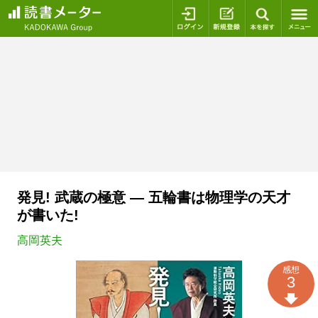
ログイン
新規登録
本を探
発見! 武蔵の極意 ― 五輪書は物理学の天才
が書いた!
高岡英夫
感想
3