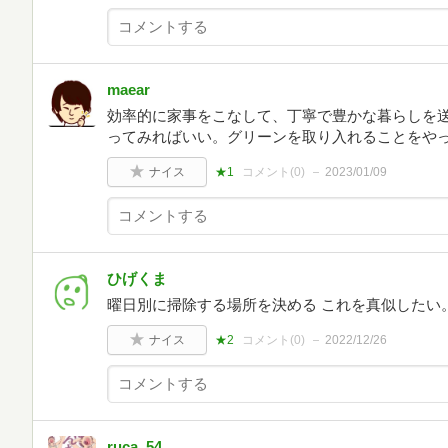
maear
効率的に家事をこなして、丁寧で豊かな暮らしを
ってみればいい。グリーンを取り入れることをや
ナイス
★1
コメント(
0
)
2023/01/09
ひげくま
曜日別に掃除する場所を決める これを真似したい
ナイス
★2
コメント(
0
)
2022/12/26
ruca_54