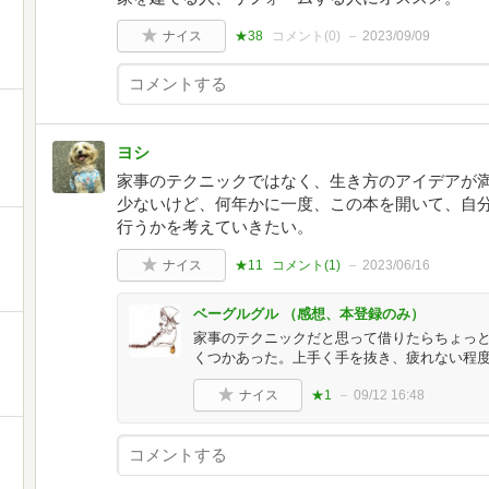
ナイス
★38
コメント(
0
)
2023/09/09
ヨシ
家事のテクニックではなく、生き方のアイデアが
少ないけど、何年かに一度、この本を開いて、自
行うかを考えていきたい。
ナイス
★11
コメント(
1
)
2023/06/16
ベーグルグル （感想、本登録のみ）
家事のテクニックだと思って借りたらちょっ
くつかあった。上手く手を抜き、疲れない程
ナイス
★1
09/12 16:48