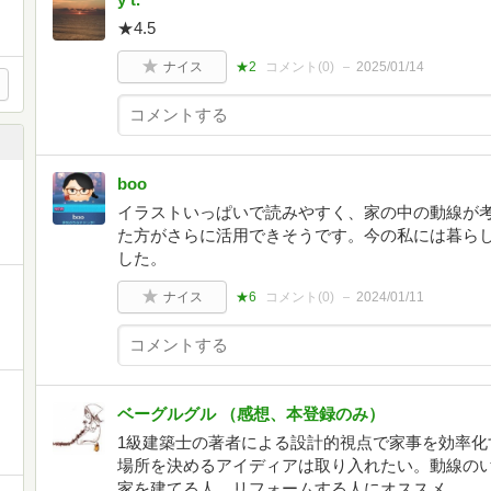
★4.5
ナイス
★2
コメント(
0
)
2025/01/14
boo
イラストいっぱいで読みやすく、家の中の動線が
た方がさらに活用できそうです。今の私には暮ら
した。
ナイス
★6
コメント(
0
)
2024/01/11
ベーグルグル （感想、本登録のみ）
1級建築士の著者による設計的視点で家事を効率化
場所を決めるアイディアは取り入れたい。動線の
家を建てる人、リフォームする人にオススメ。