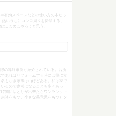
図や有効スペースなどの使い方の本だっ
、熱いうちにコンロ周りを掃除する、
除はこまめにやろうと思う。
る際の導線事例が紹介されている。台所
家であればリフォームする時には役に立
、名もなき家事は山ほどある。私は家で
ているので参考になることも多々あっ
て時間にゆとりが出来たらワンランク上
う余裕をもつ、小さな美意識をもつ）タ