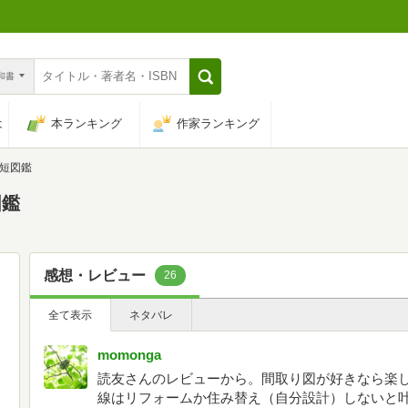
n和書
は
本ランキング
作家ランキング
短図鑑
図鑑
感想・レビュー
26
全て表示
ネタバレ
momonga
読友さんのレビューから。間取り図が好きなら楽
線はリフォームか住み替え（自分設計）しないと