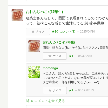
おれんじぺこ♪(17年生)
建築士さんらしく、図面で表現されてるのでわか
って、結構こんな感じで生活してる(笑)家事動線
ナイス
★10
コメント(
3
)
2025/04/30
おれんじぺこ♪(17年生)
間取り好きな人(私もそう)にもオススメ♪図書
ナイス
★1
04/30 20:51
momonga
ぺこさん、読んだ♪楽しかったよ。ご縁をあり
てみたいと思ったよ。なにせ我が家はパント
クは和室の一部を利用してるよ(๑•﹏•๑*)
ナイス
★1
05/19 07:13
3件のコメントを全て見る