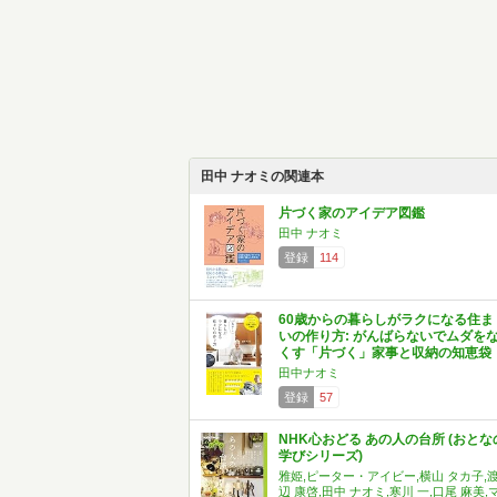
田中 ナオミの関連本
片づく家のアイデア図鑑
田中 ナオミ
登録
114
60歳からの暮らしがラクになる住ま
いの作り方: がんばらないでムダを
くす「片づく」家事と収納の知恵袋
田中ナオミ
登録
57
NHK心おどる あの人の台所 (おとな
学びシリーズ)
雅姫,ピーター・アイビー,横山 タカ子,
辺 康啓,田中 ナオミ,寒川 一,口尾 麻美,