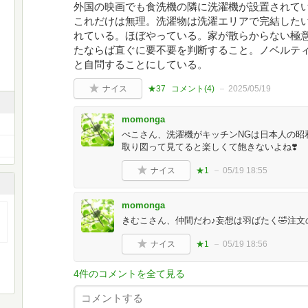
外国の映画でも食洗機の隣に洗濯機が設置されて
これだけは無理。洗濯物は洗濯エリアで完結した
れている。ほぼやっている。家が散らからない極
たならば直ぐに要不要を判断すること。ノベルテ
と自問することにしている。
ナイス
★37
コメント(
4
)
2025/05/19
momonga
ぺこさん、洗濯機がキッチンNGは日本人の昭
取り図って見てると楽しくて飽きないよね❣️
ナイス
★1
05/19 18:55
momonga
きむこさん、仲間だわ♪妄想は羽ばたく🤣注
ナイス
★1
05/19 18:56
4件のコメントを全て見る