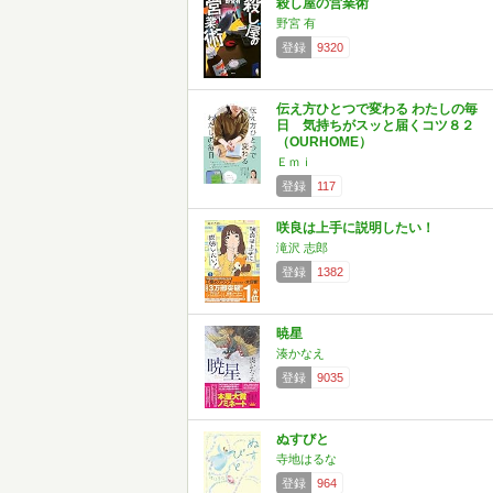
殺し屋の営業術
野宮 有
登録
9320
伝え方ひとつで変わる わたしの毎
日 気持ちがスッと届くコツ８２
（OURHOME）
Ｅｍｉ
登録
117
咲良は上手に説明したい！
滝沢 志郎
登録
1382
暁星
湊かなえ
登録
9035
ぬすびと
寺地はるな
登録
964