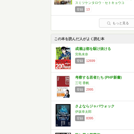
スミツケンタロウ・セトキョウコ
登録
13
もっと見る
この本を読んだ人がよく読む本
成瀬は都を駆け抜ける
宮島未奈
登録
12699
考察する若者たち (PHP新書)
三宅 香帆
登録
2995
さよならジャバウォック
伊坂幸太郎
登録
8395