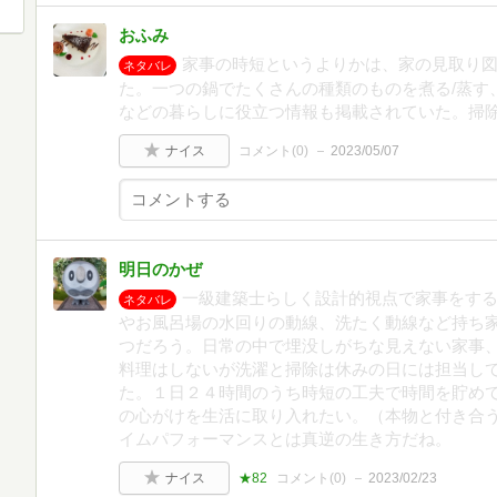
おふみ
家事の時短というよりかは、家の見取り
ネタバレ
た。一つの鍋でたくさんの種類のものを煮る/蒸す
などの暮らしに役立つ情報も掲載されていた。掃
ナイス
コメント(
0
)
2023/05/07
明日のかぜ
一級建築士らしく設計的視点で家事をす
ネタバレ
やお風呂場の水回りの動線、洗たく動線など持ち
つだろう。日常の中で埋没しがちな見えない家事
料理はしないが洗濯と掃除は休みの日には担当し
た。１日２４時間のうち時短の工夫で時間を貯め
の心がけを生活に取り入れたい。（本物と付き合
イムパフォーマンスとは真逆の生き方だね。
ナイス
★82
コメント(
0
)
2023/02/23