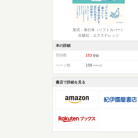
形式：単行本（ソフトカバー）
出版社：エクスナレッジ
本の詳細
登録数
153
登録
ページ数
159
ページ
書店で詳細を見る