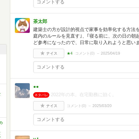
茶太郎
建築士の方が設計的視点で家事を効率化する方法を
庭内のルールを見直す｣、｢寝る前に、次の日の朝
ど参考になったので、日常に取り入れようと思い
ナイス
★4
コメント(
0
)
2025/04/19
●●
な
2022年の本。在宅勤務に効く。
ネタバレ
ナイス
コメント(
0
)
2025/03/20
の
渡
マ
y t.