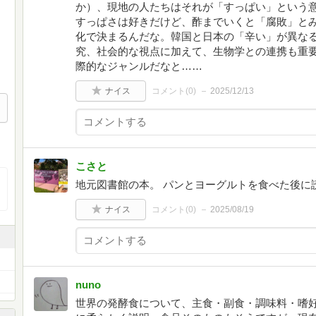
か）、現地の人たちはそれが「すっぱい」という
すっぱさは好きだけど、酢までいくと「腐敗」と
化で決まるんだな。韓国と日本の「辛い」が異なる
究、社会的な視点に加えて、生物学との連携も重
際的なジャンルだなと……
ナイス
コメント(
0
)
2025/12/13
こさと
地元図書館の本。 パンとヨーグルトを食べた後に
ナイス
コメント(
0
)
2025/08/19
nuno
世界の発酵食について、主食・副食・調味料・嗜