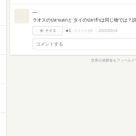
―
ラオスのปลาแดกと タイのปลาร้าは同じ物で
ナイス
★1
コメント(
0
)
2022/03/18
世界の発酵食をフィールド