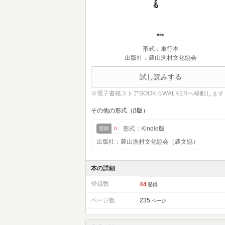
形式：単行本
出版社：農山漁村文化協会
試し読みする
※電子書籍ストアBOOK☆WALKERへ移動します
その他の形式（β版）
形式：Kindle版
登録
0
出版社：農山漁村文化協会（農文協）
本の詳細
登録数
44
登録
ページ数
235
ページ