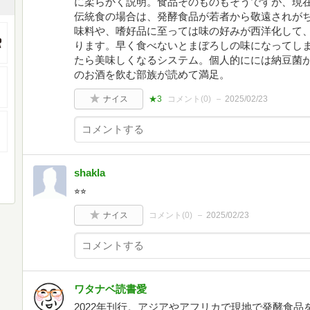
に柔らかく説明。食品そのものもそうですが、現
伝統食の場合は、発酵食品が若者から敬遠されが
味料や、嗜好品に至っては味の好みが西洋化して、
ります。早く食べないとまぼろしの味になってし
たら美味しくなるシステム。個人的にには納豆菌
のお酒を飲む部族が読めて満足。
ナイス
★3
コメント(
0
)
2025/02/23
shakla
⭐︎⭐︎
ナイス
コメント(
0
)
2025/02/23
ワタナベ読書愛
2022年刊行。アジアやアフリカで現地で発酵食