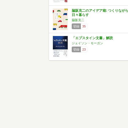
脇阪克二のアイデア箱: つくりなが
日々暮らす
脇阪克二
登録
35
「エプスタイン文書」解読
ジェイソン・モーガン
登録
23