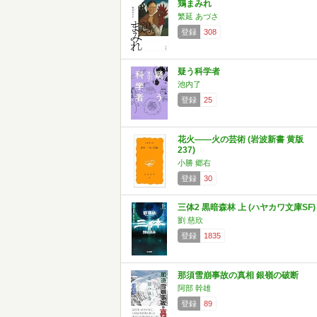
鶏まみれ
繁延 あづさ
登録
308
疑う科学者
池内了
登録
25
花火――火の芸術 (岩波新書 黄版
237)
小勝 郷右
登録
30
三体2 黒暗森林 上 (ハヤカワ文庫SF)
劉 慈欣
登録
1835
那須雪崩事故の真相 銀嶺の破断
阿部 幹雄
登録
89