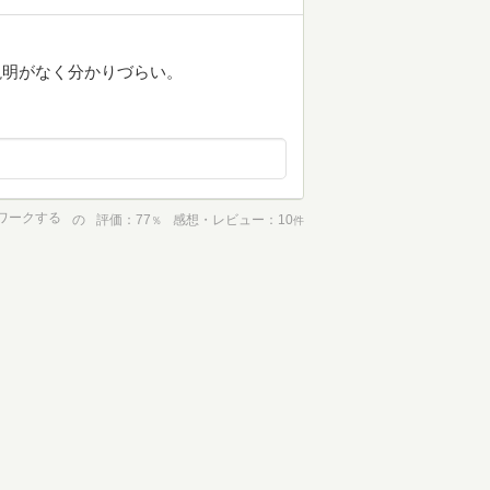
は？説明がなく分かりづらい。
ワークする
の
評価
77
感想・レビュー
10
％
件