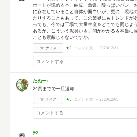
ポートが読める本。納豆、魚醤、酸っぱいパン、
に存在していること自体が面白いが、更に、現地
たりすることもあって、この業界にもトレンドが
っても、今では工場で大量生産＆どこでも同じよ
あるが、こういう泥臭い＆手間がかかる＆本当に
ことも素敵じゃないですか。
ナイス
★2
コメント(
0
)
2023/12/31
たぬー♪
24頁までで一旦返却
ナイス
★5
コメント(
0
)
2023/12/05
yo