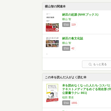
横山智の関連本
納豆の起源 (NHKブックス)
横山 智
登録
119
納豆の食文化誌
横山 智
登録
42
もっと見る
この本を読んだ人がよく読む本
本を読めなくなった人たち-コスパと
テキストメディアをめぐる現在形 (
公新書ラクレ 861)
稲田 豊史
登録
1691