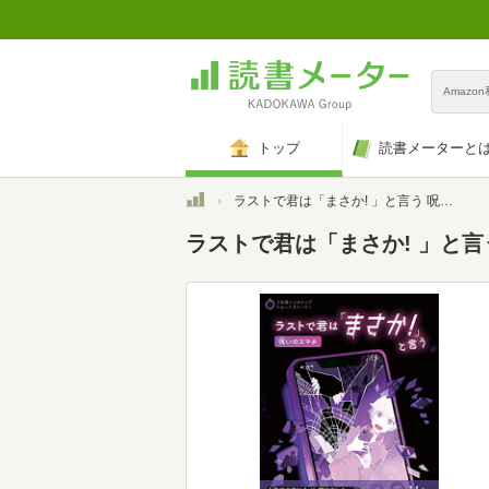
Amazo
トップ
読書メーターと
トップ
ラストで君は「まさか! 」と言う 呪いのスマホ (3分間ノンストップショートストーリー)
ラストで君は「まさか! 」と言