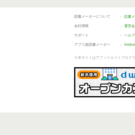
読書メーターについて
読書メ
会社情報
運営会
サポート
ヘルプ
アプリ版読書メーター
Andr
※本サイトはアフィリエイトプログ