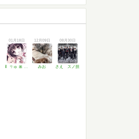
01月18日
12月09日
08月30日
🍼 ㄘゅ 🎀 ＠尊い
みお
さえ スノ担