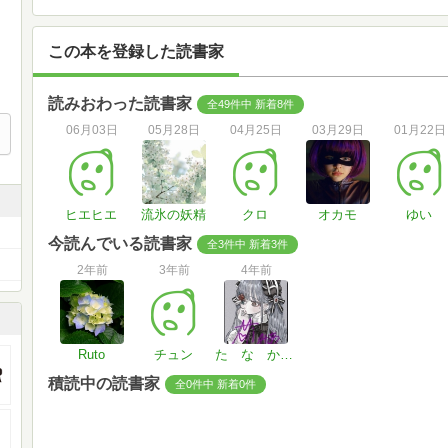
この本を登録した読書家
読みおわった読書家
全49件中 新着8件
06月03日
05月28日
04月25日
03月29日
01月22日
ヒエヒエ
流氷の妖精
クロ
オカモ
ゆい
今読んでいる読書家
全3件中 新着3件
2年前
3年前
4年前
Ruto
チュン
た な か み 〜 あ 🌱 🖤
積読中の読書家
全0件中 新着0件