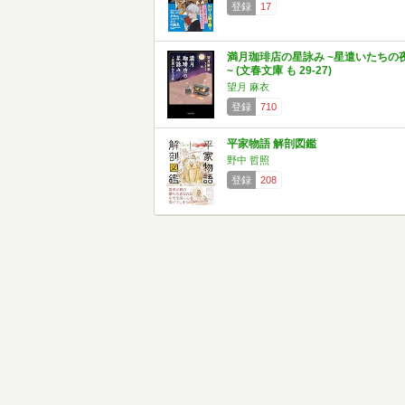
登録
17
満月珈琲店の星詠み ~星遣いたちの
~ (文春文庫 も 29-27)
望月 麻衣
登録
710
平家物語 解剖図鑑
野中 哲照
登録
208