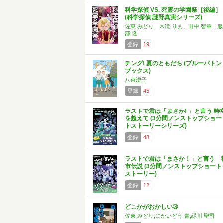
科学探偵 VS. 死霊の学園祭［後編］
(科学探偵 謎野真実シリーズ)
佐東 みどり、木滝 りま、田中 智章、服
部 隆
登録
19
チング! 夏のともだち (ブルーバトン
ブックス)
八束澄子
登録
45
ラストで君は「まさか! 」と言う 時
を超えて (3分間ノンストップショー
トストーリーシリーズ)
登録
48
ラストで君は「まさか！」と言う 
市伝説 (3分間ノンストップショート
ストーリー)
登録
12
どこかがおかしい➂
佐東 みどり,にかいどう 青,緑川 聖司