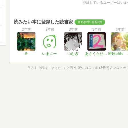
登録しているユーザーはいま
読みたい本に登録した読書家
全15件中 新着8件
2年前
2年前
3年前
3年前
3年前
＠
いまにー
つむぎ
あさくらひさいち
唯吹ʚ🌸ɞ