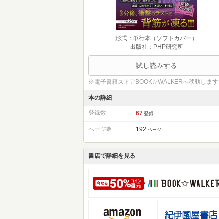
形式：単行本（ソフトカバー）
出版社：PHP研究所
試し読みする
※電子書籍ストアBOOK☆WALKERへ移動します
本の詳細
登録数
67
登録
ページ数
192
ページ
書店で詳細を見る