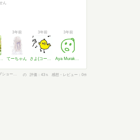
せん
3年前
3年前
3年前
 @中学受験終 @流行りについていけるか心配
てーちゃん
さよ(コードネーム34⛄❄🌏）#しのさんとペア画中
Aya Murakami
ラストで君は「まさか! 」と言う 呪いのスマホ (3分間ノンストップショートストーリー)
の
評価
43
感想・レビュー
0
％
件