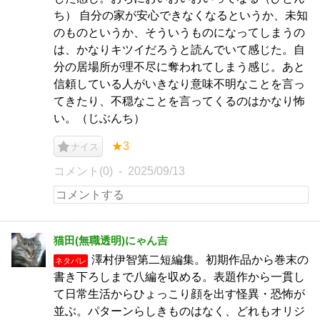
ち） 自分の家が安心できなくなるというか、未知
のものというか、そういうものになってしまうの
は、かなりキツイだろうと読んでいて感じた。自
分の居場所が理不尽に奪われてしまう感じ。あと
信頼している人がいきなり意味不明なことを言っ
てきたり、不穏なことを言ってくるのはかなり怖
い。（じぶんち）
★3
ナイス
コメント(0)
2025/09/13
猫田(無職透明)にゃん吉
澤村伊智第二短編集。初期作品から巻末の
ネタバレ
書き下ろしまで八編を収める。表題作から一貫し
て日常生活からひょっこり顔を出す怪異・恐怖が
並ぶ。パターンらしきものはなく、どれもオリジ