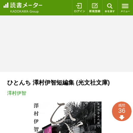
ログイン
新規登録
本を探
ひとんち 澤村伊智短編集 (光文社文庫)
澤村伊智
感想
36