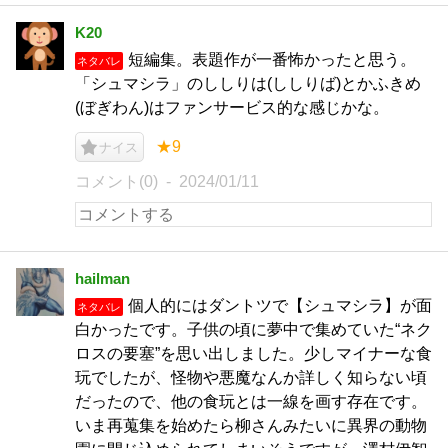
K20
短編集。表題作が一番怖かったと思う。
ネタバレ
「シュマシラ」のししりは(ししりば)とかふきめ
(ぼぎわん)はファンサービス的な感じかな。
★9
ナイス
コメント(0)
2024/01/11
hailman
個人的にはダントツで【シュマシラ】が面
ネタバレ
白かったです。子供の頃に夢中で集めていた“ネク
ロスの要塞”を思い出しました。少しマイナーな食
玩でしたが、怪物や悪魔なんか詳しく知らない頃
だったので、他の食玩とは一線を画す存在です。
いま再蒐集を始めたら柳さんみたいに異界の動物