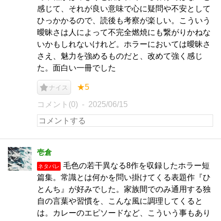
感じて、それが良い意味で心に疑問や不安として
ひっかかるので、読後も考察が楽しい。こういう
曖昧さは人によって不完全燃焼にも繋がりかねな
いかもしれないけれど。ホラーにおいては曖昧さ
さえ、魅力を強めるものだと、改めて強く感じ
た。面白い一冊でした
★5
ナイス
コメント(0)
2025/06/15
壱倉
毛色の若干異なる8作を収録したホラー短
ネタバレ
篇集。常識とは何かを問い掛けてくる表題作『ひ
とんち』が好みでした。家族間でのみ通用する独
自の言葉や習慣を、こんな風に調理してくると
は。カレーのエピソードなど、こういう事もあり