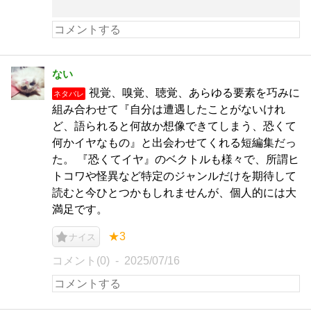
ない
視覚、嗅覚、聴覚、あらゆる要素を巧みに
ネタバレ
組み合わせて『自分は遭遇したことがないけれ
ど、語られると何故か想像できてしまう、恐くて
何かイヤなもの』と出会わせてくれる短編集だっ
た。 『恐くてイヤ』のベクトルも様々で、所謂ヒ
トコワや怪異など特定のジャンルだけを期待して
読むと今ひとつかもしれませんが、個人的には大
満足です。
★3
ナイス
コメント(0)
2025/07/16