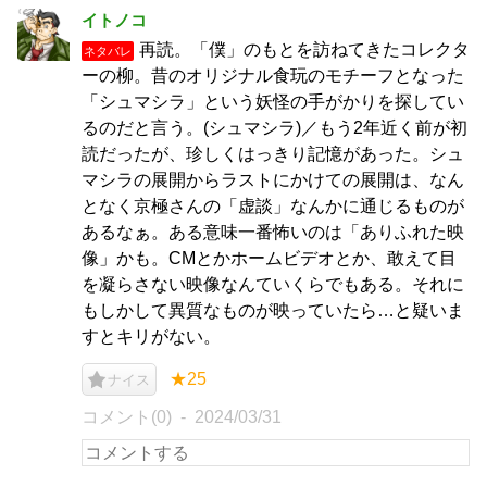
イトノコ
再読。「僕」のもとを訪ねてきたコレクタ
ネタバレ
ーの柳。昔のオリジナル食玩のモチーフとなった
「シュマシラ」という妖怪の手がかりを探してい
るのだと言う。(シュマシラ)／もう2年近く前が初
読だったが、珍しくはっきり記憶があった。シュ
マシラの展開からラストにかけての展開は、なん
となく京極さんの「虚談」なんかに通じるものが
あるなぁ。ある意味一番怖いのは「ありふれた映
像」かも。CMとかホームビデオとか、敢えて目
を凝らさない映像なんていくらでもある。それに
もしかして異質なものが映っていたら…と疑いま
すとキリがない。
★25
ナイス
コメント(0)
2024/03/31