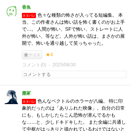
香魚
色々な種類の怖さが入ってる短編集。 本
ネタバレ
当、この作者さんは怖い話を怖く書くのがお上手
で…。 人間が怖い、SFで怖い、ストレートに人
外が怖い、等など。人外が怖い話は、まさかの展
開で、怖いを通り越して笑っちゃった。
★4
ナイス
コメント(0)
2025/06/30
塵冢
色んなベクトルのホラーが八編。 特に印
ネタバレ
象的だったのは「ありふれた映像」。自分の日常
にも、もしかしたらこん恐怖が潜んでるかも
な……と、少しドキドキした。 また全編に共通し
て中枢がはっきりと描かれているわけではないと