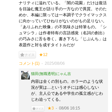
ナリティに溢れている。「闇の花園」だけは復活
を目論む魔王が語り手の一方なので異質。そのた
めか、本編に限っては一本調子でクライマックス
に向かっていてひねりがないのがもの足りない。
「ありふれた映像」の不気味さは特筆もの。「シ
ュマシラ」は作者特有の言語感覚（名詞の創出）
の巧みさに舌を巻く。書き下ろし「じぶんち」は
表題作と対を成すタイトルだが
★12
ナイス
コメント(1)
2025/08/06
猫田(無職透明)にゃん吉
内容は全くの別もの。ホラーのような状
況が実は…というオチには感心しない
が、主人公である中学生の孤立感がじわ
じわ迫ってくる。
★3
08/06 16:15
ナイス