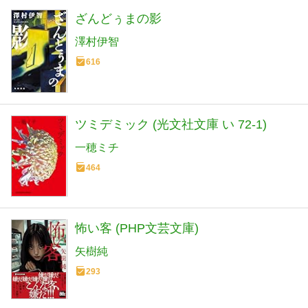
ざんどぅまの影
澤村伊智
616
ツミデミック (光文社文庫 い 72-1)
一穂ミチ
464
怖い客 (PHP文芸文庫)
矢樹純
293