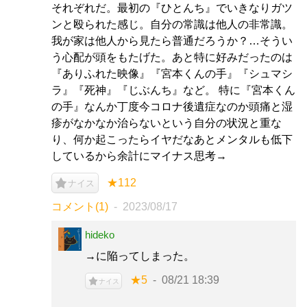
それぞれだ。最初の『ひとんち』でいきなりガツ
ンと殴られた感じ。自分の常識は他人の非常識。
我が家は他人から見たら普通だろうか？…そうい
う心配が頭をもたげた。あと特に好みだったのは
『ありふれた映像』『宮本くんの手』『シュマシ
ラ』『死神』『じぶんち』など。 特に『宮本くん
の手』なんか丁度今コロナ後遺症なのか頭痛と湿
疹がなかなか治らないという自分の状況と重な
り、何か起こったらイヤだなあとメンタルも低下
しているから余計にマイナス思考→
★112
ナイス
コメント(1)
2023/08/17
hideko
→に陥ってしまった。
★5
08/21 18:39
ナイス