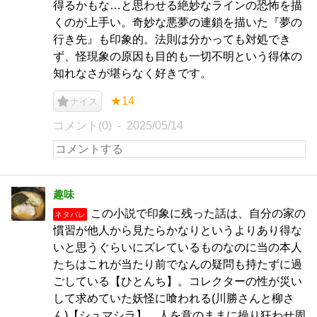
得るかもな…と思わせる絶妙なラインの恐怖を描
くのが上手い。奇妙な悪夢の連鎖を描いた『夢の
行き先』も印象的。法則は分かっても対処でき
ず、怪現象の原因も目的も一切不明という得体の
知れなさが堪らなく好きです。
★14
ナイス
コメント(0)
2025/05/14
趣味
この小説で印象に残った話は、自分の家の
ネタバレ
慣習が他人から見たらかなりというよりあり得な
いと思うぐらいにズレているものなのに当の本人
たちはこれが当たり前でなんの疑問も持たずに過
ごしている【ひとんち】。コレクターの性が災い
して求めていた妖怪に喰われる(川勝さんと柳さ
ん)【シュマシラ】。人を意のままに操り狂わせ周