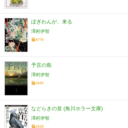
ぼぎわんが、来る
澤村伊智
4776
予言の島
澤村伊智
4595
などらきの首 (角川ホラー文庫)
澤村伊智
4529