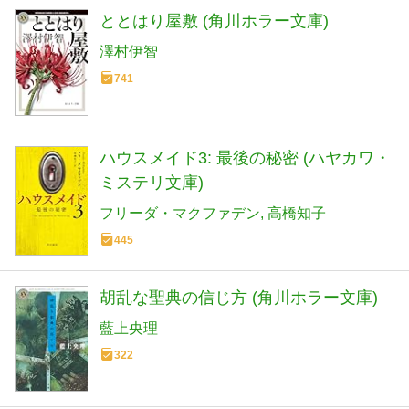
ととはり屋敷 (角川ホラー文庫)
澤村伊智
741
ハウスメイド3: 最後の秘密 (ハヤカワ・
ミステリ文庫)
フリーダ・マクファデン
高橋知子
445
胡乱な聖典の信じ方 (角川ホラー文庫)
藍上央理
322