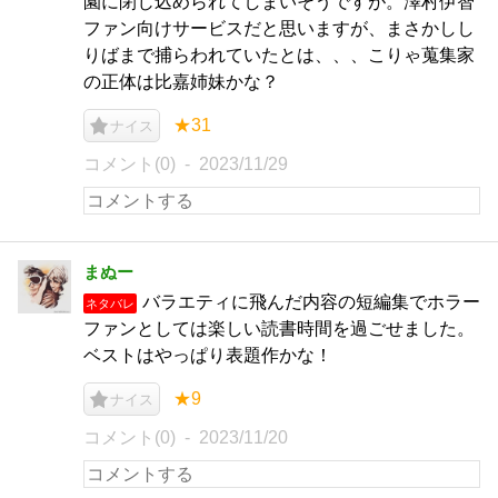
園に閉じ込められてしまいそうですが。澤村伊智
ファン向けサービスだと思いますが、まさかしし
りばまで捕らわれていたとは、、、こりゃ蒐集家
の正体は比嘉姉妹かな？
★31
ナイス
コメント(0)
2023/11/29
まぬー
バラエティに飛んだ内容の短編集でホラー
ネタバレ
ファンとしては楽しい読書時間を過ごせました。
ベストはやっぱり表題作かな！
★9
ナイス
コメント(0)
2023/11/20