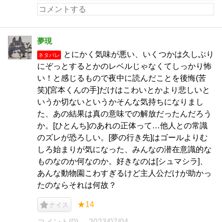
夢現
とにかく気味が悪い、いくつかは久しぶり
ネタバレ
にぞっとするとかのレベルじゃなくてしっかり怖
い！と感じるもので夜中に読んだことを後悔(苦
笑)[宮本くんの手]だけはこわいとかより悲しいと
いうか切ないというかそんな気持ちになりまし
た、あの結果は真の意味での解放だったんだろう
か。[ひとんち]のあれの正体って…他人との常識
のズレが恐ろしい。[夢の行き先]はゴールよりむ
しろ始まりが気になった、みんなの潜在意識的な
ものなのか何なのか。好きなのは[シュマシラ]、
あんな動物園こわすぎるけど主人公だけが助かっ
たのならそれは何故？
★14
ナイス
コメント(0)
2023/07/04