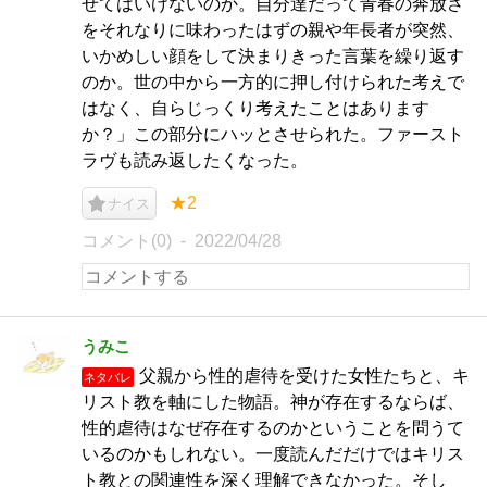
せてはいけないのか。自分達だって青春の奔放さ
をそれなりに味わったはずの親や年長者が突然、
いかめしい顔をして決まりきった言葉を繰り返す
のか。世の中から一方的に押し付けられた考えで
はなく、自らじっくり考えたことはあります
か？」この部分にハッとさせられた。ファースト
ラヴも読み返したくなった。
★2
ナイス
コメント(0)
2022/04/28
うみこ
父親から性的虐待を受けた女性たちと、キ
ネタバレ
リスト教を軸にした物語。神が存在するならば、
性的虐待はなぜ存在するのかということを問うて
いるのかもしれない。一度読んだだけではキリス
ト教との関連性を深く理解できなかった。そし