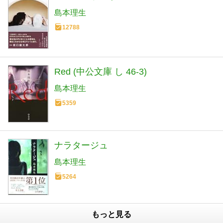
島本理生
12788
Red (中公文庫 し 46-3)
島本理生
5359
ナラタージュ
島本理生
5264
もっと見る