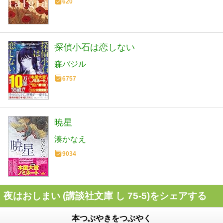
620
探偵小石は恋しない
森バジル
6757
暁星
湊かなえ
9034
夜はおしまい (講談社文庫 し 75-5)をシェアする
本つぶやきをつぶやく