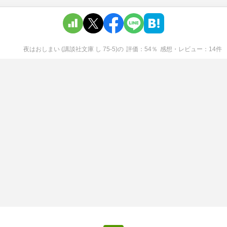
夜はおしまい (講談社文庫 し 75-5)
の
評価
54
％
感想・レビュー
14
件