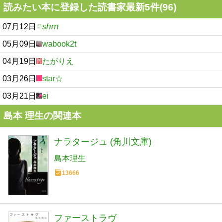
読みたい本に登録した読書家最新5件(96)
07月12日
𝘴𝘩𝘮
05月09日
wabook2t
04月19日
たがりえ
03月26日
star☆
03月21日
ei
島本 理生の関連本
ナラタージュ (角川文庫)
島本理生
13666
ファーストラヴ