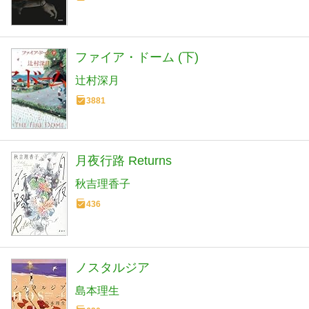
ファイア・ドーム (下)
辻村深月
3881
月夜行路 Returns
秋吉理香子
436
ノスタルジア
島本理生