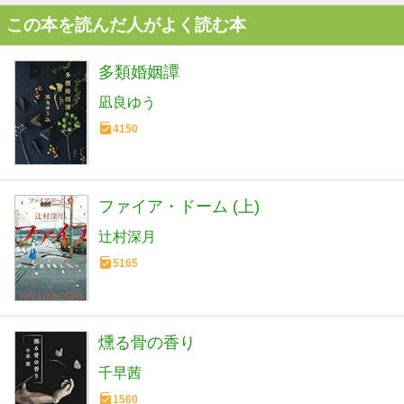
この本を読んだ人がよく読む本
多類婚姻譚
凪良ゆう
4150
ファイア・ドーム (上)
辻村深月
5165
燻る骨の香り
千早茜
1560