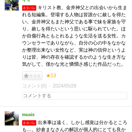
キリスト教、金井神父との出会いから生ま
ネタバレ
れる短編集。登場する人物は皆誰かに赦しを得た
い。金井神父もまた神父である事で妹を家族を守
り、赦しを得たいという思いに駆られていた。ほ
か自傷行為ともとれるような生活を送る女性。カ
ウンセラーでありながら、自分の心の中をなかな
か整理出来ない女性など、実は神の信仰というよ
りは皆、神の存在を確認するかのような生き方な
気がして、僅かな光と憐憫さ感じた作品だった。
★13
ナイス
コメント(0)
2024/05/28
musis
出来事は遠く、しかし感覚は分かるところ
ネタバレ
も…。紗倉まなさんの解説が個人的にとても良か