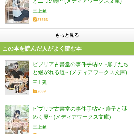
と二つの顔~ (メディアワークス文庫)
三上延
27563
もっと見る
この本を読んだ人がよく読む本
ビブリア古書堂の事件手帖IV ~扉子たち
と継がれる道~ (メディアワークス文庫)
三上延
2689
ビブリア古書堂の事件手帖V ~扉子と謎
めく夏~ (メディアワークス文庫)
三上延