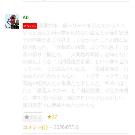
Ab
図書館本。前シリーズを読んでから９年、
ネタバレ
やっと五浦大輔が本が読めない設定とか篠川智恵
子の印象があまり好ましくなかったことの朧な記
憶が甦った。「怪獣島の決戦 ゴジラの息子」は
昔封切りで観たな。「人間臨終図鑑」は知らない
が似たような「人間最後の言葉」という本を昔持
っていた。また読みたいなあ。「通俗書簡文」は
求める心理がわからない。「ドグラ・マグラ」は
高校の頃読んだが奇書だと楽しんだ。私的にはこ
れと「家畜人ヤプー」と「旧訳聖書」が三大奇書
だ。本を焼いた樋口佳穂のロジックはおかしい。
篠川智恵子に使嗾されたのかもな。
★17
ナイス
コメント(1)
2026/07/16