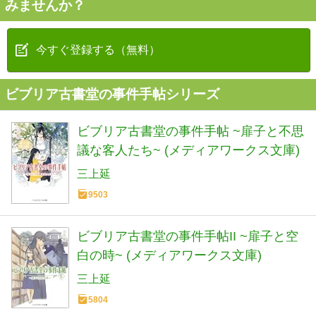
みませんか？
今すぐ登録する（無料）
ビブリア古書堂の事件手帖シリーズ
ビブリア古書堂の事件手帖 ~扉子と不思
議な客人たち~ (メディアワークス文庫)
三上延
9503
ビブリア古書堂の事件手帖II ~扉子と空
白の時~ (メディアワークス文庫)
三上延
5804