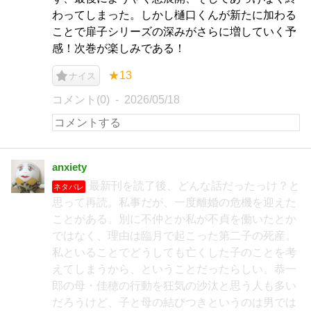
わってしまった。しかし樋口くんが新たに加わる
ことで扉子シリーズの深みがさらに増していく予
感！次巻が楽しみである！
★13
ナイス
コメント(0)
2026/05/18
anxiety
最新刊を読了後、どんな話だったっけ？と
ネタバレ
思って再読。私事だが、一度離婚の危機を迎えた
ことがある。別に不仲とか私が不貞を働いたとか
ではなく、理由は臨月で起こった第二子の死産。
私といることでどうしても亡くした子のことを考
えてしまうから、ということだったらしい。恭一
郎の母・佳穂の行動を狂気の沙汰と思う人も多い
だろうけど、子と母の結びつきというのは男では