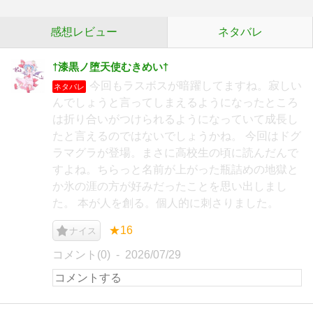
感想レビュー
ネタバレ
†漆黒ノ堕天使むきめい†
今回もラスボスが暗躍してますね。寂しい
ネタバレ
んでしょうと言ってしまえるようになったところ
は折り合いがつけられるようになっていて成長し
たと言えるのではないでしょうかね。 今回はドグ
ラマグラが登場。まさに高校生の頃に読んだんで
すよね。ちらっと名前が上がった瓶詰めの地獄と
か氷の涯の方が好みだったことを思い出しまし
た。 本が人を創る。個人的に刺さりました。
★16
ナイス
コメント(0)
2026/07/29