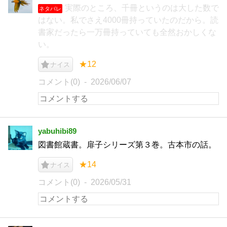
実際のところ、千冊というのは大した数で
ネタバレ
はない。私でさえ4000冊持っていたのだから。読
書家だったら一万冊持っていても全然おかしくな
い。
★12
ナイス
コメント(0)
2026/06/07
yabuhibi89
図書館蔵書。扉子シリーズ第３巻。古本市の話。
★14
ナイス
コメント(0)
2026/05/31