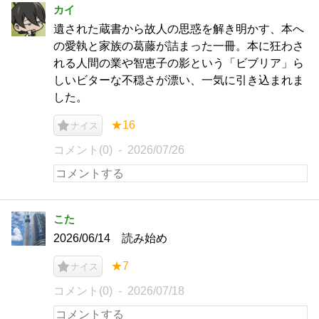
カイ
遺された蔵書から故人の思惑を解き明かす、本へ
の愛執と家族の葛藤が詰まった一冊。本に狂わさ
れる人間の業や智恵子の影という「ビブリア」ら
しいビターな不穏さが漂い、一気に引き込まれま
した。
★16
ナイス
コメント(0)
2026/07/26
こた
2026/06/14 読み始め
★7
ナイス
コメント(0)
2026/07/18