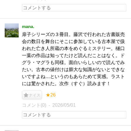
mana.
扉子シリーズの３冊目。藤沢で行われた古書販売
会の数日を舞台にそこに参加している古本屋で扱
われた亡き人所蔵の本をめぐるミステリー。樋口
一葉の作品は知ってたけど読んだことはなく。ド
グラ・マグラも同様。面白いらしいので読んでみ
たい。古本の値付けは膨大な知識がないとできな
いですよね…というのもあらためて実感。ラスト
には驚かされた。次作（すぐ）読みます！
★26
ナイス
コメント(0)
2026/05/01