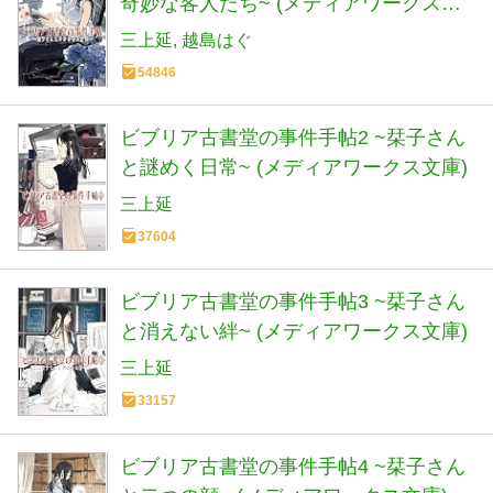
奇妙な客人たち~ (メディアワークス文
庫)
三上延
越島はぐ
54846
ビブリア古書堂の事件手帖2 ~栞子さん
と謎めく日常~ (メディアワークス文庫)
三上延
37604
ビブリア古書堂の事件手帖3 ~栞子さん
と消えない絆~ (メディアワークス文庫)
三上延
33157
ビブリア古書堂の事件手帖4 ~栞子さん