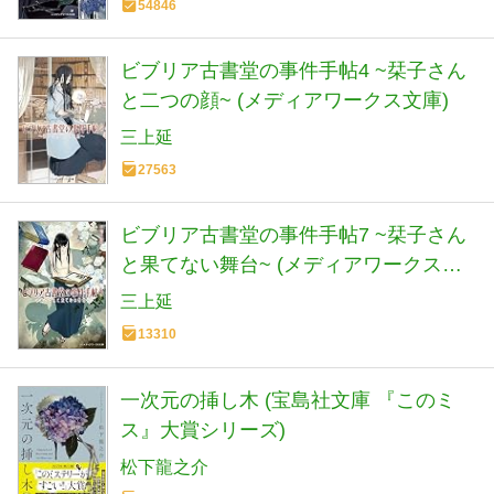
54846
ビブリア古書堂の事件手帖4 ~栞子さん
と二つの顔~ (メディアワークス文庫)
三上延
27563
ビブリア古書堂の事件手帖7 ~栞子さん
と果てない舞台~ (メディアワークス文
庫)
三上延
13310
一次元の挿し木 (宝島社文庫 『このミ
ス』大賞シリーズ)
松下龍之介