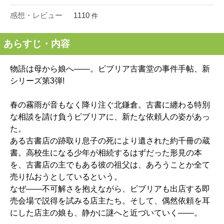
感想・レビュー
1110
件
あらすじ・内容
物語は母から娘へ――。ビブリア古書堂の事件手帖、新
シリーズ第3弾!
春の霧雨が音もなく降り注ぐ北鎌倉。古書に纏わる特別
な相談を請け負うビブリアに、新たな依頼人の姿があっ
た。
ある古書店の跡取り息子の死により遺された約千冊の蔵
書。高校生になる少年が相続するはずだった形見の本
を、古書店の主でもある彼の祖父は、あろうことか全て
売り払おうとしているという。
なぜ――不可解さを抱えながら、ビブリアも出店する即
売会場で説得を試みる店主たち。そして、偶然依頼を耳
にした店主の娘も、静かに謎へと近づいていく――。