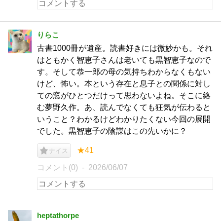
りらこ
古書1000冊が遺産。読書好きには微妙かも。それ
はともかく智恵子さんは老いても黒智恵子なので
す。そして恭一郎の母の気持ちわからなくもない
けど、怖い。本という存在と息子との関係に対し
ての窓がひとつだけって思わないよね。そこに絡
む夢野久作。あ、読んでなくても狂気が伝わると
いうこと？わかるけどわかりたくない今回の展開
でした。黒智恵子の陰謀はこの先いかに？
★41
ナイス
コメント(0)
2026/06/07
heptathorpe