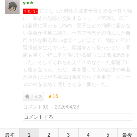
yochi
亡くなった男性の蔵書千冊を巡る一件を軸
ネタバレ
に、家族の思惑が交錯するシリーズ第3弾。扉子
は着実に関わるものの、栞子ほどの洞察に届かな
い葛藤が印象に残る。一方で智恵子の徹底した自
己本位な振る舞いは清々しいほどで、物語に強い
緊張感を生んでいた。蔵書をどう扱うかという問
題も重く、特に本を傷つける描写には抵抗感があ
った。そしてそれをあえて止めなかった智恵子に
も腹が立った。ただ、本を通して人の記憶や執着
が浮かび上がる構成は相変わらず見事で、シリー
ズの核を改めて感じさせる一冊だった。
★16
ナイス
コメント(0)
2026/04/28
最初
1
2
3
4
5
最後