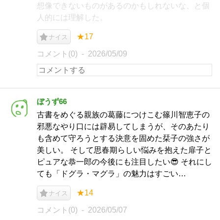
想像できないものがあるのかもしれないな、と個
人的には理解した。
★17
ナイス
コメント(0)
2026/05/09
ぼうず66
古書をめぐる親族の葛藤につけこむ篠川智恵子の
邪悪なやり口には辟易してしまうが、そのあたり
も含めて守ろうとする決意を固めた栞子の強さが
美しい。 そして思春期らしい悩みを抱えた扉子と
ピュアな恭一郎の今後にも注目したい😎 それにし
ても「ドグラ・マグラ」の魅力はすごい…
★14
ナイス
コメント(0)
2026/05/07