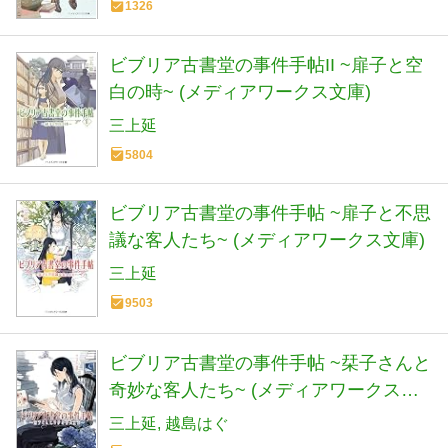
1326
ビブリア古書堂の事件手帖II ~扉子と空
白の時~ (メディアワークス文庫)
三上延
5804
ビブリア古書堂の事件手帖 ~扉子と不思
議な客人たち~ (メディアワークス文庫)
三上延
9503
ビブリア古書堂の事件手帖 ~栞子さんと
奇妙な客人たち~ (メディアワークス文
庫)
三上延
越島はぐ