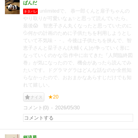
ぱんだ
unlimitedで。 恭一郎くんと扉子ちゃんの
ネタバレ
やり取りが可愛いなぁ✨と思って読んでいたら、
最後😱 智恵子さん丸くなったと思っていたのに
💦何かの計画のために子供たちを利用しようとし
ていて不気味・・。今後は子供たちを挟んで、智
恵子さんと栞子さん(大輔くん)が争っていく形に
なっていくのかな🤔 作中に出てきた『人間臨終図
巻』が気になったので、機会があったら読んでみ
たいです。ドグラマグラはどんな話なのか全然知
らなかったので、おおまかなあらすじだけでも知
れて嬉しい。
★20
ナイス
コメント(0)
2026/05/30
桜流星