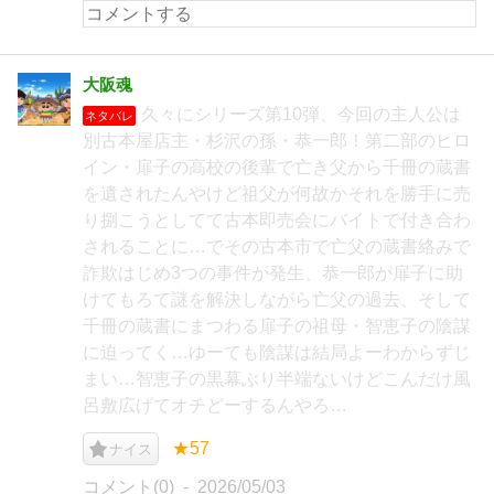
大阪魂
久々にシリーズ第10弾、今回の主人公は
ネタバレ
別古本屋店主・杉沢の孫・恭一郎！第二部のヒロ
イン・扉子の高校の後輩で亡き父から千冊の蔵書
を遺されたんやけど祖父が何故かそれを勝手に売
り捌こうとしてて古本即売会にバイトで付き合わ
されることに…でその古本市で亡父の蔵書絡みで
詐欺はじめ3つの事件が発生、恭一郎が扉子に助
けてもろて謎を解決しながら亡父の過去、そして
千冊の蔵書にまつわる扉子の祖母・智恵子の陰謀
に迫ってく…ゆーても陰謀は結局よーわからずじ
まい…智恵子の黒幕ぶり半端ないけどこんだけ風
呂敷広げてオチどーするんやろ…
★57
ナイス
コメント(0)
2026/05/03