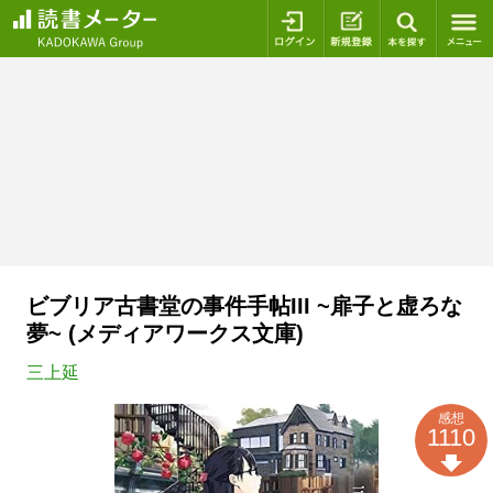
ログイン
新規登録
本を探
ビブリア古書堂の事件手帖III ~扉子と虚ろな
夢~ (メディアワークス文庫)
三上延
感想
1110