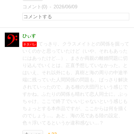
コメント(0)
2026/06/09
ひぃす
てっきり、クラスメイトとの関係を掘って
ネタバレ
いくのかと思っていたけど（いや、それもあった
にはあったけど…）、まさか両親の離婚問題に切
り込んでいくとは、正直予想していなかった。と
はいえ、それ以外にも、真樹と海の周りの中途半
端に残っていた人間関係の問題も、ばっさり解決
されていったので、ある種の大団円という感じで
すかね。ふたりの関係も晴れて恋人同士に。ぶっ
ちゃけ、ここで終了でいいじゃないという感じも
ちょっとする本作品ですが、ここからは何を描く
のでしょう…。あと、海の兄である陸の設定、
色々浮いてるというか違和感ない…？