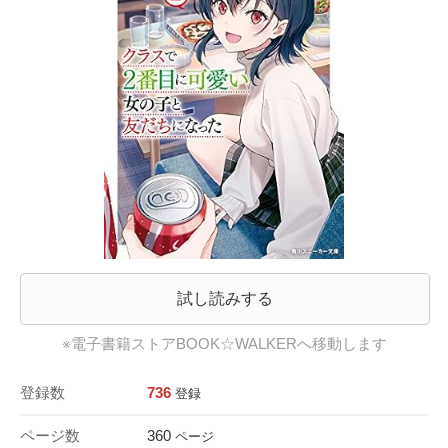
試し読みする
※電子書籍ストアBOOK☆WALKERへ移動します
登録数
736
登録
ページ数
360
ページ