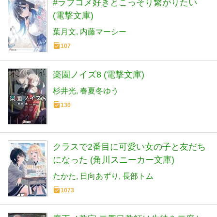
#ラブコメ好きとこっそり繋がりたい
(電撃文庫)
葉月文
内藤マーシー
107
楽園ノイズ8 (電撃文庫)
杉井光
春夏冬ゆう
130
クラスで2番目に可愛い女の子と友だち
になった (角川スニーカー文庫)
たかた
日向あずり
長部トム
1073