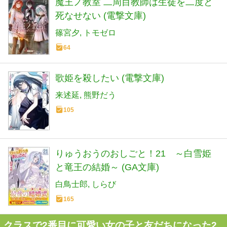
魔王ノ教室 二周目教師は生徒を二度と
死なせない (電撃文庫)
篠宮夕
トモゼロ
64
歌姫を殺したい (電撃文庫)
来述延
熊野だう
105
りゅうおうのおしごと！21 ～白雪姫
と竜王の結婚～ (GA文庫)
白鳥士郎
しらび
165
クラスで2番目に可愛い女の子と友だちになった2