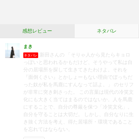
感想レビュー
ネタバレ
まき
新田さんの 「そりゃ人から見たらキョロ
ネタバレ
っぽいと思われるかもだけど、そうやって私は自
分の居場所を探して生きてきたわけよ。それを
『面倒くさい』とかしょーもない理由でぼっちだ
った奴が私を馬鹿にすんなって話よ。」 のセリフ
が非常に突き刺さった。 この言葉は現代の冷笑文
化にも大きく当てはまるのではないか。人を馬鹿
にすることで、自分の尊厳を保つ「冷笑文化」。
自分を守ることは大切だ。 しかし、自分なりに生
き抜く方法を考え、得た居場所・環境であること
を忘れてはならない。