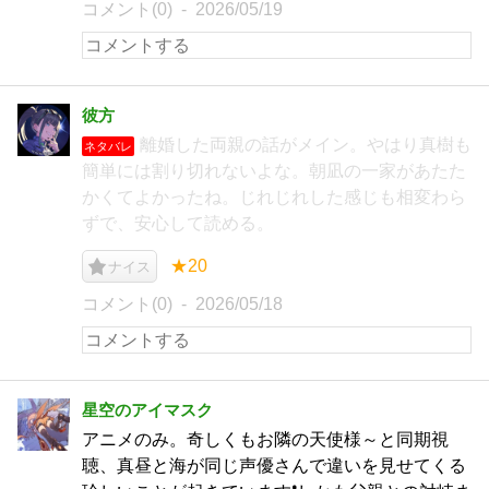
コメント(0)
2026/05/19
彼方
離婚した両親の話がメイン。やはり真樹も
ネタバレ
簡単には割り切れないよな。朝凪の一家があたた
かくてよかったね。じれじれした感じも相変わら
ずで、安心して読める。
★20
ナイス
コメント(0)
2026/05/18
星空のアイマスク
アニメのみ。奇しくもお隣の天使様～と同期視
聴、真昼と海が同じ声優さんで違いを見せてくる