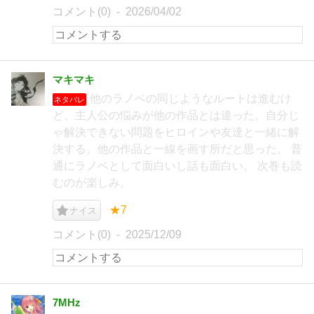
コメント(0)
2026/04/02
マキマキ
他のラノベの同じようなルートは進むけ
ネタバレ
ど、主人公の悩みが他の作品とは違った。自分じ
ゃ解決できない問題をヒロインや友達と一緒に解
決する。他の作品と一線を画す所だと思った。 普
通にラノベとして面白いし話も面白い。 次巻も読
むのが楽しみ。
★7
ナイス
コメント(0)
2025/12/09
7MHz