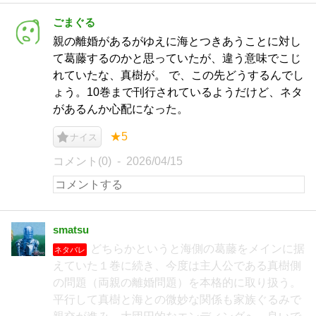
ごまぐる
親の離婚があるがゆえに海とつきあうことに対し
て葛藤するのかと思っていたが、違う意味でこじ
れていたな、真樹が。 で、この先どうするんでし
ょう。10巻まで刊行されているようだけど、ネタ
があるんか心配になった。
★5
ナイス
コメント(0)
2026/04/15
smatsu
どちらかというと海側の葛藤をメインに据
ネタバレ
えていた１巻に続き、今度は主人公である真樹側
の問題（両親の離婚問題）を本格的に取り扱う。
平行して真樹と海との微妙な関係も家族ぐるみで