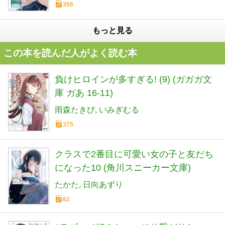
356
もっと見る
この本を読んだ人がよく読む本
負けヒロインが多すぎる! (9) (ガガガ文
庫 ガあ 16-11)
雨森たきび
いみぎむる
375
クラスで2番目に可愛い女の子と友だち
になった10 (角川スニーカー文庫)
たかた
日向あずり
82