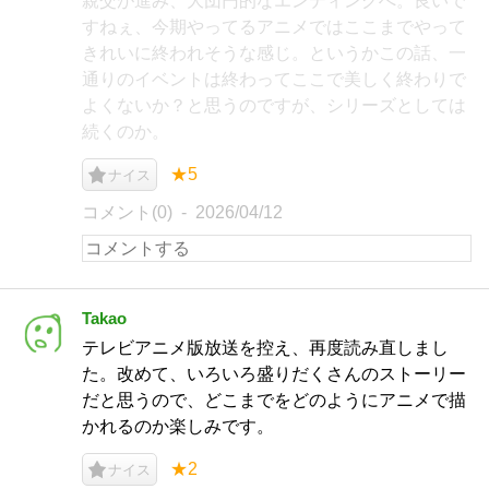
親交が進み、大団円的なエンディングへ。良いで
すねぇ、今期やってるアニメではここまでやって
きれいに終われそうな感じ。というかこの話、一
通りのイベントは終わってここで美しく終わりで
よくないか？と思うのですが、シリーズとしては
続くのか。
★5
ナイス
コメント(0)
2026/04/12
Takao
テレビアニメ版放送を控え、再度読み直しまし
た。改めて、いろいろ盛りだくさんのストーリー
だと思うので、どこまでをどのようにアニメで描
かれるのか楽しみです。
★2
ナイス