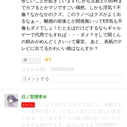
珍しいことが起きています❗しかも父親との対峙ま
でカブるとかマジですごい偶然。しかも浮気？不
倫？なかなかのクズ。このラノベはクズがよく出
るなぁ～。離婚の前後とか関係無いって❗浮気も不
倫もダメでしょ！たとえばだけどするならギャル
ゲーで代用でもすれば・・・ダメ？そして関くん
の頼みがめんどくさいって爆笑。 あと、表紙のテ
レビに出てるかわいい娘はなんすか？
★6
ナイス
コメント(0)
2026/05/18
日ノ宮理李＠
アニメと並行して読んでるけど、省略され
ネタバレ
たり場所が違ったりと当たり前だけど新しい発見
がある。とりあえずアニメ版は海のおっぴぃがで
かすぎる気がするぞ。恋人になるまでの期間空い