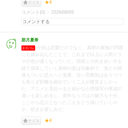
★4
ナイス
コメント(0)
2026/08/05
那月夏希
今回は恋愛だけでなく、真樹の家族の問題
ネタバレ
にも踏み込んだことで、これまで以上に人間ドラ
マの色が濃くなっていた。両親との向き合い方を
経て成長していく真樹の姿は印象的で、海との関
係もついに恋人へと進展。甘い雰囲気はありつつ
も焦らず距離を縮めていく二人が微笑ましかっ
た。アニメと見比べると細かな心理描写や構成の
違いも楽しめるし、原作ならではの魅力も十分。
ここから恋人となった二人をどう描いていくの
か、続きが楽しみだ。
★4
ナイス