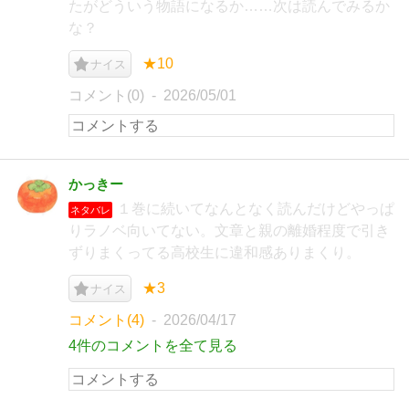
たがどういう物語になるか……次は読んでみるか
な？
★10
ナイス
コメント(0)
2026/05/01
かっきー
１巻に続いてなんとなく読んだけどやっぱ
ネタバレ
りラノベ向いてない。文章と親の離婚程度で引き
ずりまくってる高校生に違和感ありまくり。
★3
ナイス
コメント(4)
2026/04/17
4件のコメントを全て見る