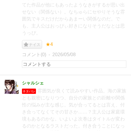
てた作品が他にもあったようなきがするが思い出
せない（関係ない）。なちゅらにセやりそうな雰
囲気でキスだけだからあまーい関係なのだ。で
も、主人公はおっぴぃ好きになりそうだなとは思
うっぴ。
★4
ナイス
コメント(0)
2026/05/08
シャルシェ
雰囲気が良くて読みやすい作品。海の家族
ネタバレ
とも親密になりつつ、自分の家族との距離や関係
性の悩みが主な感じ。気が合ってるとは言え、付
き合ってなくてその甘さか……？主人公は家庭環
境もあるのかな。いよいよ次巻はタイトルが変わ
るのかとなるラストだった。付き合うことになっ