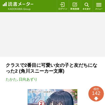
ログイン
新規登録
本を探
クラスで2番目に可愛い女の子と友だちにな
った2 (角川スニーカー文庫)
たかた
,
日向あずり
感想
142