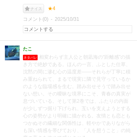
★4
ナイス
コメント(0)
2025/10/31
たこ
相変わらず主人公と朝凪海の“距離感”の描
ネタバレ
き方で絶妙である。ほんの一言、ふとした仕草、
沈黙の間に滲む心の温度差――それらが丁寧に積
み重ねられて、まるで現実に隣で見守っているか
のような臨場感を生む。踏み出せそうで踏み出せ
ない想い。その曖昧な境界にこそ、青春の真実が
息づいている。そして第2巻では、ふたりの内面
が少しずつ掘り下げられ、互いを支えようとする
心の姿勢がより明確に描かれる。友情とも恋とも
つかぬその繊細な関係性は、軽やかでありながら
も深い情感を帯びており、「人を想うこと」の純