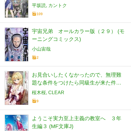
平坂読
カントク
109
宇宙兄弟 オールカラー版（２９） (モ
ーニングコミックス)
小山宙哉
2
お見合いしたくなかったので、無理難
題な条件をつけたら同級生が来た件に
ついて４ (角川スニーカー文庫)
桜木桜
CLEAR
9
ようこそ実力至上主義の教室へ ３年
生編３ (MF文庫J)