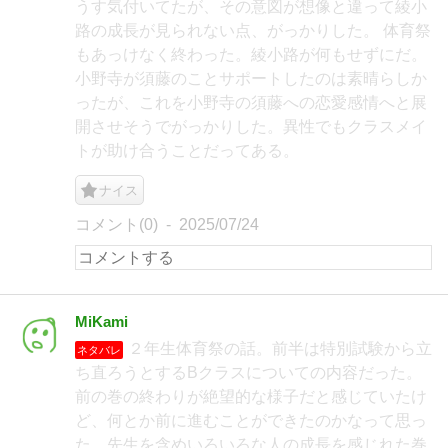
うす気付いてたが、その意図が想像と違って綾小
路の成長が見られない点、がっかりした。 体育祭
もあっけなく終わった。綾小路が何もせずにだ。
小野寺が須藤のことサポートしたのは素晴らしか
ったが、これを小野寺の須藤への恋愛感情へと展
開させそうでがっかりした。異性でもクラスメイ
トが助け合うことだってある。
ナイス
コメント(0)
2025/07/24
MiKami
２年生体育祭の話。前半は特別試験から立
ネタバレ
ち直ろうとするBクラスについての内容だった。
前の巻の終わりが絶望的な様子だと感じていたけ
ど、何とか前に進むことができたのかなって思っ
た。先生を含めいろいろな人の成長を感じれた巻