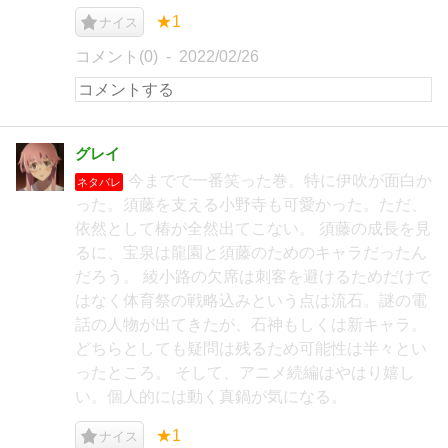
★1
ナイス
コメント(0)
2022/02/26
グレイ
今までで一番笑った巻。特に伊吹が面白か
ネタバレ
った。須藤を支える小野寺も可愛かった。ただ、
依然として椿が全然出てこない。 須藤の成長を見
るに、宝泉は龍園と須藤のためのキャラだったん
だろう。 綾小路の欠席は刺客を避けるためだけで
はなく体育祭の戦略込みという点は流石。謎の電
話の人物が出てきたが、石神もしくは新キャラ。
どちらとしても疑問は残るため可能性は半々とい
ったところ。 そして、アニメ続編はやはり嬉し
い。個人的には動く真鍋が気になる。
★1
ナイス