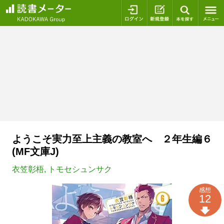
ログイン
新規登録
本を探
ようこそ実力至上主義の教室へ ２年生編６
(MF文庫J)
衣笠彰梧
,
トモセシュンサク
感想
12