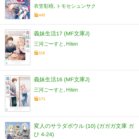
衣笠彰梧
トモセシュンサク
445
義妹生活17 (MF文庫J)
三河ごーすと
Hiten
116
義妹生活16 (MF文庫J)
三河ごーすと
Hiten
171
変人のサラダボウル (10) (ガガガ文庫 ガ
ひ 4-24)