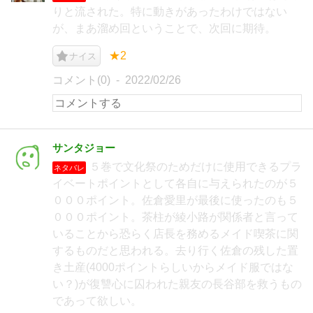
りと流された。特に動きがあったわけではない
が、まあ溜め回ということで、次回に期待。
★2
ナイス
コメント(0)
2022/02/26
サンタジョー
５巻で文化祭のためだけに使用できるプラ
ネタバレ
イベートポイントとして各自に与えられたのが５
０００ポイント。佐倉愛里が最後に使ったのも５
０００ポイント。茶柱が綾小路が関係者と言って
いることから恐らく店長を務めるメイド喫茶に関
するものだと思われる。去り行く佐倉の残した置
き土産(4000ポイントらしいからメイド服ではな
い？)が復讐心に囚われた親友の長谷部を救うもの
であって欲しい。