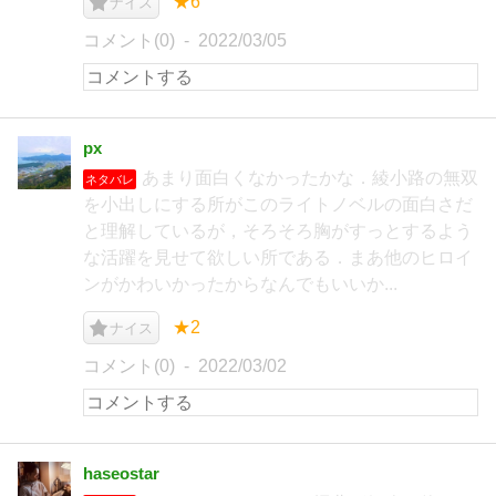
★6
ナイス
コメント(0)
2022/03/05
px
あまり面白くなかったかな．綾小路の無双
ネタバレ
を小出しにする所がこのライトノベルの面白さだ
と理解しているが，そろそろ胸がすっとするよう
な活躍を見せて欲しい所である．まあ他のヒロイ
ンがかわいかったからなんでもいいか...
★2
ナイス
コメント(0)
2022/03/02
haseostar