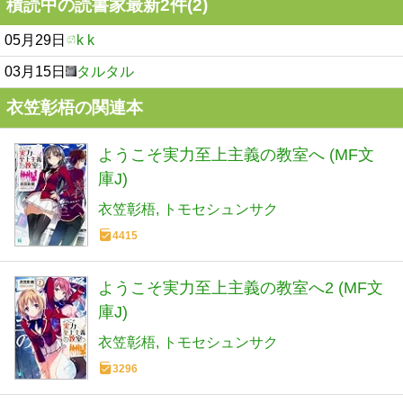
積読中の読書家最新2件(2)
05月29日
k k
03月15日
タルタル
衣笠彰梧の関連本
ようこそ実力至上主義の教室へ (MF文
庫J)
衣笠彰梧
トモセシュンサク
4415
ようこそ実力至上主義の教室へ2 (MF文
庫J)
衣笠彰梧
トモセシュンサク
3296