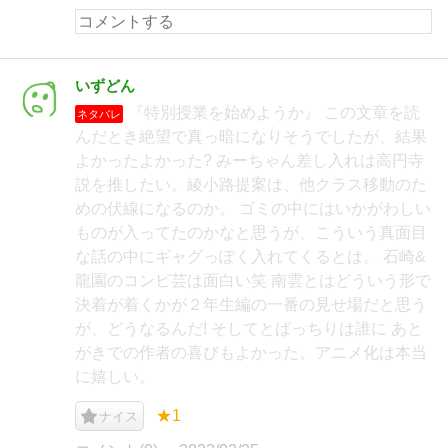
いずどん
『特別授業を始めようか』 この文章を読
ネタバレ
んだとき絶望で真っ暗になりそうでしたが、結果
よかったよかった? みーちゃん差し入れは高円寺
説を推したい。綾小路提案は、他クラス移動のた
めの伏線になるのか。 ゴミの中にはいかがわしい
ものが入ってたのかなと思うが、こういう真面目
な話の中にギャグっぽく入れてくるとは。 石崎&
龍園のコンビ芸は面白い笑 南雲とはどういう形で
決着が着くかが２年生編の一番の見せ場だと思う
が、どうなるんだ! そしてとばっちりは誰に あと
がきでの作者の喜びもよかった。アニメ化は本当
に嬉しい。
★1
ナイス