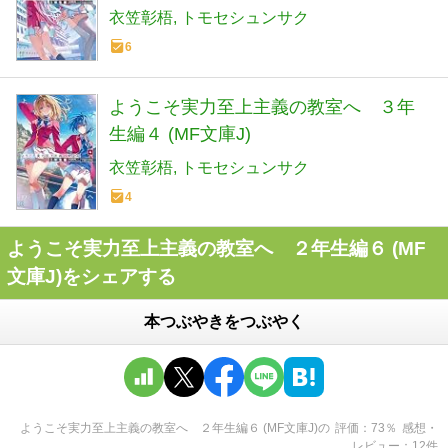
衣笠彰梧
トモセシュンサク
6
ようこそ実力至上主義の教室へ ３年
生編４ (MF文庫J)
衣笠彰梧
トモセシュンサク
4
ようこそ実力至上主義の教室へ ２年生編６ (MF
文庫J)をシェアする
本つぶやきをつぶやく
ようこそ実力至上主義の教室へ ２年生編６ (MF文庫J)
の
評価
73
％
感想・
レビュー
12
件