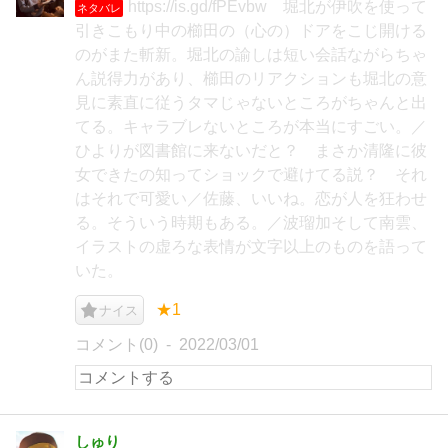
https://is.gd/fPEvbw 堀北が伊吹を使って
ネタバレ
引きこもり中の櫛田の（心の）ドアをこじ開ける
のがまた斬新。堀北の諭しは短い会話ながらちゃ
ん説得力があり、櫛田のリアクションも堀北の意
見に素直に従うタマじゃないところがちゃんと出
てる。キャラブレないところが本当にすごい。／
ひよりが図書館に来ないだと？ まさか清隆に彼
女できたの知ってショックで避けてる説？ それ
はそれで可愛い／佐藤、いいね。恋が人を狂わせ
る。そういう時期もある。／波瑠加そして南雲、
イラストの虚ろな表情が文字以上のものを語って
いた。
★1
ナイス
コメント(0)
2022/03/01
しゅり