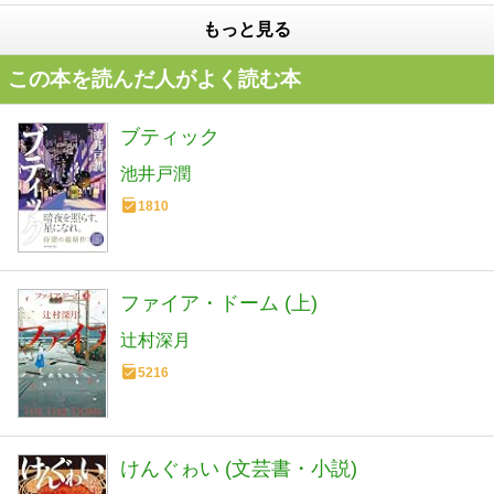
もっと見る
この本を読んだ人がよく読む本
ブティック
池井戸潤
1810
ファイア・ドーム (上)
辻村深月
5216
けんぐゎい (文芸書・小説)