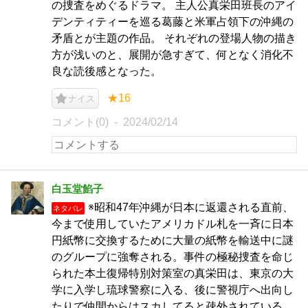
の捜査をめぐるドラマ。 主人公真栄田班長のアイ
デンティティーを巡る葛藤と米軍占領下の沖縄の
矛盾とが主題の作品。 それぞれの登場人物の描き
方が浅いのと、展開が急すぎて、何となく消化不
良な読後感となった。
★16
ナイス
コメント(0)
2024/02/14
白玉堂餡子
※昭和47年沖縄が日本に返還される直前、
ネタバレ
今まで使用していたアメリカドル札を一斉に日本
円紙幣に交換するために大量の紙幣を輸送中に謎
のグループに強奪される。事件の極秘捜査を命じ
られた本土復帰特別対策室の真栄田は、東京の大
学に入学し琉球警察に入る、後に警視庁へ出向し
たりで仲間からはスカしてると疎外されている。