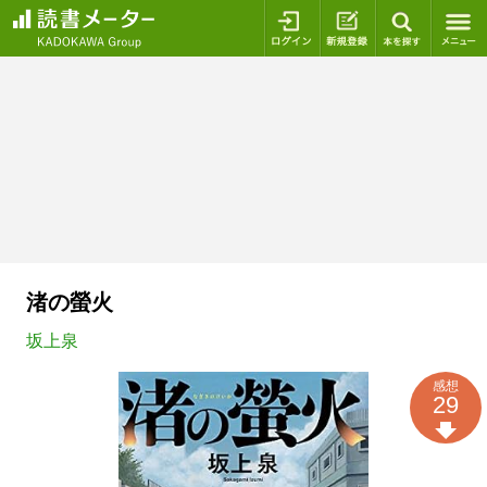
ログイン
新規登録
本を探
渚の螢火
坂上泉
感想
29