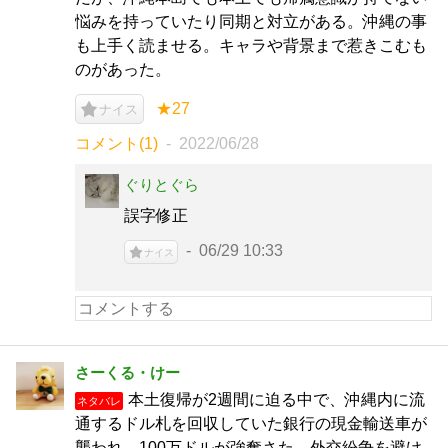
悩みを持っていたり同期と対立がある。沖縄の事
も上手く読ませる。キャラや背景まで惹きこむも
のがあった。
★27
ナイス
コメント(1)
2022/06/28
ぐりとぐら
誤字修正
06/29 10:33
ナイス
さーくる・けー
本土復帰が2週間に迫る中で、沖縄内に流
ネタバレ
通するドル札を回収していた銀行の現金輸送車が
襲われ、100万ドルが強奪さた。外交紛争を避け