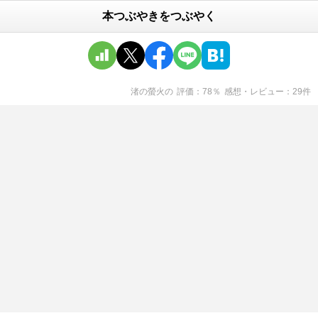
本つぶやきをつぶやく
渚の螢火
の
評価
78
％
感想・レビュー
29
件