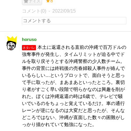
★8
ナイス
コメント(0)
2022/09/15
horuso
本土に返還される直前の沖縄で百万ドルの
ネタバレ
強奪事件が発生し、タイムリミットが迫る中でド
ルを取り戻そうとする沖縄警察の少人数チーム。
事件の背景には終戦後の売春婦殺人事件が絡んで
いるらしい…というプロットで、面白そうと思っ
て手に取ったが、まあまあといったところ。裏切
り者がすごく早い段階で明らかなのは興趣を削が
れた。ぼくは沖縄返還の時は6歳で、テレビで騒
いでいるのをちょっと覚えているだけ。車の通行
レーンが逆になるのは大変だと思ったが、そんな
どころではない、沖縄が直面した数々の困難がし
っかり描かれていて勉強になった。