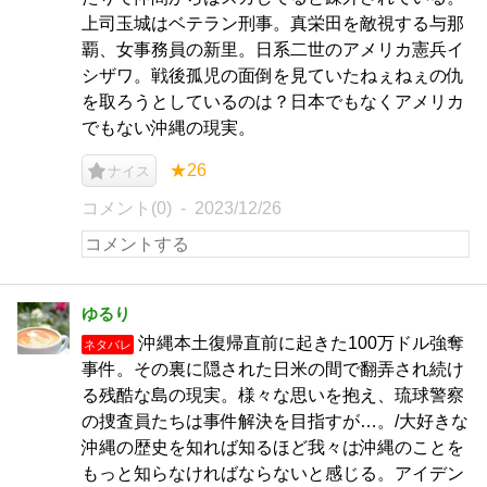
上司玉城はベテラン刑事。真栄田を敵視する与那
覇、女事務員の新里。日系二世のアメリカ憲兵イ
シザワ。戦後孤児の面倒を見ていたねぇねぇの仇
を取ろうとしているのは？日本でもなくアメリカ
でもない沖縄の現実。
★26
ナイス
コメント(0)
2023/12/26
ゆるり
沖縄本土復帰直前に起きた100万ドル強奪
ネタバレ
事件。その裏に隠された日米の間で翻弄され続け
る残酷な島の現実。様々な思いを抱え、琉球警察
の捜査員たちは事件解決を目指すが…。/大好きな
沖縄の歴史を知れば知るほど我々は沖縄のことを
もっと知らなければならないと感じる。アイデン