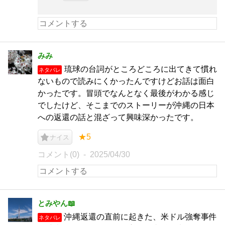
みみ
琉球の台詞がところどころに出てきて慣れ
ネタバレ
ないもので読みにくかったんですけどお話は面白
かったです。冒頭でなんとなく最後がわかる感じ
でしたけど、そこまでのストーリーが沖縄の日本
への返還の話と混ざって興味深かったです。
★5
ナイス
コメント(0)
2025/04/30
とみやん📖
沖縄返還の直前に起きた、米ドル強奪事件
ネタバレ