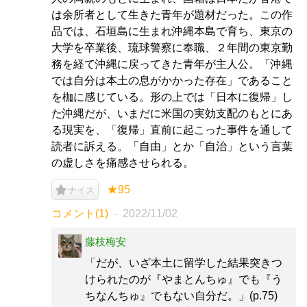
は余所者として生きた青年が題材だった。この作
品では、石垣島に生まれ沖縄本島で育ち、東京の
大学を卒業後、琉球警察に奉職、２年間の東京勤
務を経て沖縄に戻ってきた青年が主人公。「沖縄
では自分は本土の息がかかった存在」であること
を枷に感じている。形の上では「日本に復帰」し
た沖縄だが、いまだに米国の実効支配のもとにあ
る現実を、「復帰」直前に起こった事件を通して
読者に訴える。「自由」とか「自治」という言葉
の虚しさを痛感させられる。
★95
ナイス
コメント(1)
2022/11/02
藤枝梅安
「だが、いざ本土に留学した結果突きつ
けられたのが『やまとんちゅ』でも『う
ちなんちゅ』でもない自分だ。」(p.75)