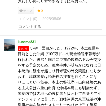
さわしい終わり方であるようにも思った。
★5
ナイス
コメント(0)
2025/08/06
kuroma831
いやー面白かった。1972年、本土復帰を
ネタバレ
目前とした沖縄で100万ドルの現金輸送車強奪が
行われた。復帰と同時に空前の規模のドル円交換
をする予定のため、強奪事件が明らかになれば日
本統治に疑念が起こり日米琉の外交問題になりか
ねず、琉球警察は秘密裡の捜査を行うことにな
り……という筋書。本土の警視庁へ出向経験のあ
る主人公は八重山出身で沖縄本島にも馴染めず、
警察内では内地への裏切者と扱われて自身のアイ
デンティティに苦しむ。戦後沖縄の米軍統治や沖
縄裏社会を絡めたストーリー作りが上手く警察モ