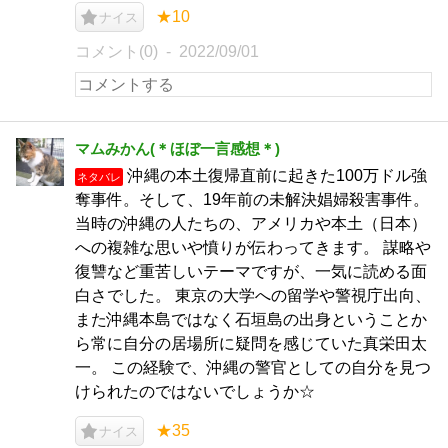
★10
ナイス
コメント(0)
2022/09/01
マムみかん(＊ほぼ一言感想＊)
沖縄の本土復帰直前に起きた100万ドル強
ネタバレ
奪事件。そして、19年前の未解決娼婦殺害事件。
当時の沖縄の人たちの、アメリカや本土（日本）
への複雑な思いや憤りが伝わってきます。 謀略や
復讐など重苦しいテーマですが、一気に読める面
白さでした。 東京の大学への留学や警視庁出向、
また沖縄本島ではなく石垣島の出身ということか
ら常に自分の居場所に疑問を感じていた真栄田太
一。 この経験で、沖縄の警官としての自分を見つ
けられたのではないでしょうか☆
★35
ナイス