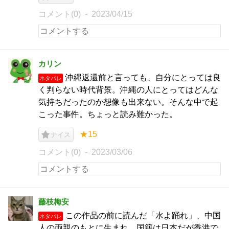
コメント(0)
2023/04/15
カリン
沖縄返還前と言っても、自分にとっては良
ネタバレ
く判らない時代背景。沖縄の人にとってはどんな
気持ちだったのか想像も出来ない。そんな中で起
こった事件。ちょっと読み難かった。
★15
ナイス
コメント(0)
2023/03/06
藤枝梅安
この作品の前に読んだ「水よ踊れ」、中国
ネタバレ
人の両親のもとに生まれ、国籍は日本だが香港で