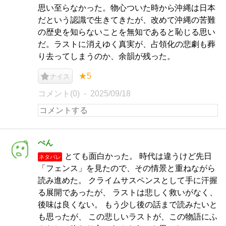
思い至らなかった。物心ついた時から沖縄は日本
だという認識で生きてきたが、改めて沖縄の苦難
の歴史を知らないことを無知であると恥じる思い
だ。ラストに消えゆく真実が、占領化の悲劇も葬
り去ってしまうのか、余韻が残った。
★5
ナイス
コメント(0)
2025/09/18
ぺん
とても面白かった。 時代は違うけど先日
ネタバレ
「フェンス」を見たので、その情景と重ねながら
読み進めた。 クライムサスペンスとして手に汗握
る展開であったが、 ラストは悲しく救いがなく、
後味は良くない。 もう少し後の話まで読みたいと
も思ったが、 この悲しいラストが、この物語にふ