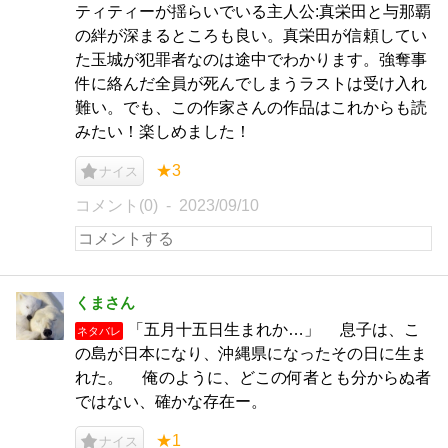
ティティーが揺らいでいる主人公:真栄田と与那覇
の絆が深まるところも良い。真栄田が信頼してい
た玉城が犯罪者なのは途中でわかります。強奪事
件に絡んだ全員が死んでしまうラストは受け入れ
難い。でも、この作家さんの作品はこれからも読
みたい！楽しめました！
★3
ナイス
コメント(0)
2023/09/10
くまさん
「五月十五日生まれか…」 息子は、こ
ネタバレ
の島が日本になり、沖縄県になったその日に生ま
れた。 俺のように、どこの何者とも分からぬ者
ではない、確かな存在ー。
★1
ナイス