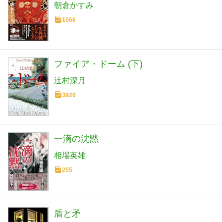
朝倉かすみ
1066
ファイア・ドーム (下)
辻村深月
3926
一滴の沈黙
相場英雄
255
盾と矛