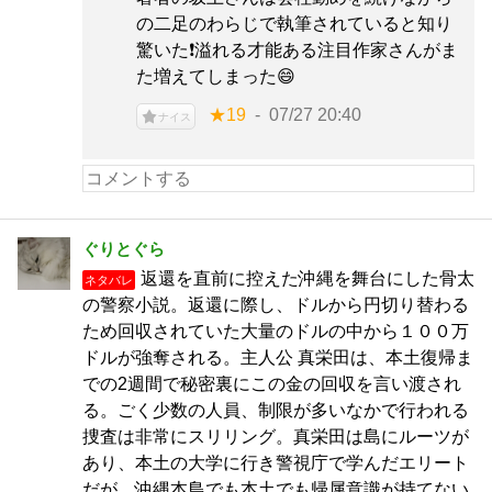
の二足のわらじで執筆されていると知り
驚いた❗溢れる才能ある注目作家さんがま
た増えてしまった😄
★19
07/27 20:40
ナイス
ぐりとぐら
返還を直前に控えた沖縄を舞台にした骨太
ネタバレ
の警察小説。返還に際し、ドルから円切り替わる
ため回収されていた大量のドルの中から１００万
ドルが強奪される。主人公 真栄田は、本土復帰ま
での2週間で秘密裏にこの金の回収を言い渡され
る。ごく少数の人員、制限が多いなかで行われる
捜査は非常にスリリング。真栄田は島にルーツが
あり、本土の大学に行き警視庁で学んだエリート
だが、沖縄本島でも本土でも帰属意識が持てない