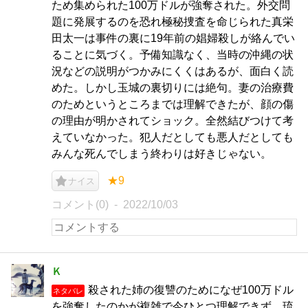
ため集められた100万ドルが強奪された。外交問
題に発展するのを恐れ極秘捜査を命じられた真栄
田太一は事件の裏に19年前の娼婦殺しが絡んでい
ることに気づく。予備知識なく、当時の沖縄の状
況などの説明がつかみにくくはあるが、面白く読
めた。しかし玉城の裏切りには絶句。妻の治療費
のためというところまでは理解できたが、顔の傷
の理由が明かされてショック。全然結びつけて考
えていなかった。犯人だとしても悪人だとしても
みんな死んでしまう終わりは好きじゃない。
★9
ナイス
コメント(0)
2022/10/03
Ｋ
殺された姉の復讐のためになぜ100万ドル
ネタバレ
を強奪したのかが複雑で今ひとつ理解できず。琉