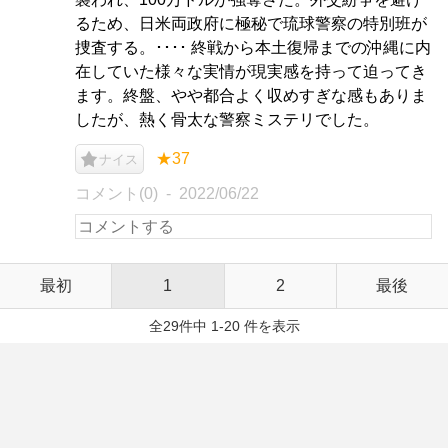
るため、日米両政府に極秘で琉球警察の特別班が
捜査する。････ 終戦から本土復帰までの沖縄に内
在していた様々な実情が現実感を持って迫ってき
ます。終盤、やや都合よく収めすぎな感もありま
したが、熱く骨太な警察ミステリでした。
★37
ナイス
コメント(0)
2022/06/22
最初
1
2
最後
全29件中 1-20 件を表示