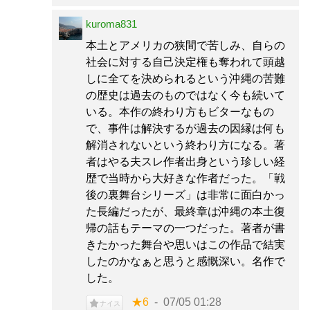
kuroma831
本土とアメリカの狭間で苦しみ、自らの
社会に対する自己決定権も奪われて頭越
しに全てを決められるという沖縄の苦難
の歴史は過去のものではなく今も続いて
いる。本作の終わり方もビターなもの
で、事件は解決するが過去の因縁は何も
解消されないという終わり方になる。著
者はやる夫スレ作者出身という珍しい経
歴で当時から大好きな作者だった。「戦
後の裏舞台シリーズ」は非常に面白かっ
た長編だったが、最終章は沖縄の本土復
帰の話もテーマの一つだった。著者が書
きたかった舞台や思いはこの作品で結実
したのかなぁと思うと感慨深い。名作で
した。
★6
07/05 01:28
ナイス