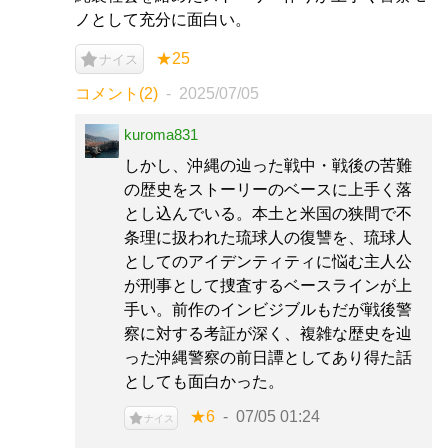
ノとして充分に面白い。
★25
ナイス
コメント(2)
2025/07/05
kuroma831
しかし、沖縄の辿った戦中・戦後の苦難
の歴史をストーリーのベースに上手く落
とし込んでいる。本土と米国の狭間で不
条理に扱われた琉球人の復讐を、琉球人
としてのアイデンティティに悩む主人公
が刑事として捜査するベースラインが上
手い。前作のインビジブルもだが戦後警
察に対する考証が深く、複雑な歴史を辿
った沖縄警察の前日譚としてあり得た話
としても面白かった。
★6
07/05 01:24
ナイス