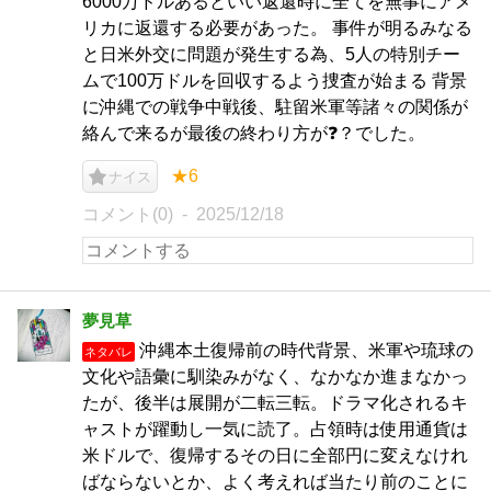
6000万ドルあるといい返還時に全てを無事にアメ
リカに返還する必要があった。 事件が明るみなる
と日米外交に問題が発生する為、5人の特別チー
ムで100万ドルを回収するよう捜査が始まる 背景
に沖縄での戦争中戦後、駐留米軍等諸々の関係が
絡んで来るが最後の終わり方が❓？でした。
★6
ナイス
コメント(0)
2025/12/18
夢見草
沖縄本土復帰前の時代背景、米軍や琉球の
ネタバレ
文化や語彙に馴染みがなく、なかなか進まなかっ
たが、後半は展開が二転三転。ドラマ化されるキ
ャストが躍動し一気に読了。占領時は使用通貨は
米ドルで、復帰するその日に全部円に変えなけれ
ばならないとか、よく考えれば当たり前のことに