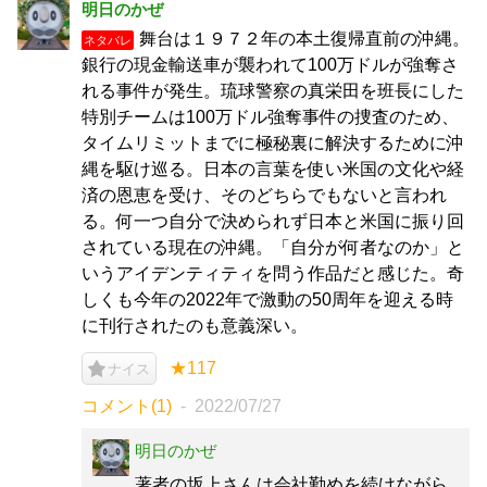
明日のかぜ
舞台は１９７２年の本土復帰直前の沖縄。
ネタバレ
銀行の現金輸送車が襲われて100万ドルが強奪さ
れる事件が発生。琉球警察の真栄田を班長にした
特別チームは100万ドル強奪事件の捜査のため、
タイムリミットまでに極秘裏に解決するために沖
縄を駆け巡る。日本の言葉を使い米国の文化や経
済の恩恵を受け、そのどちらでもないと言われ
る。何一つ自分で決められず日本と米国に振り回
されている現在の沖縄。「自分が何者なのか」と
いうアイデンティティを問う作品だと感じた。奇
しくも今年の2022年で激動の50周年を迎える時
に刊行されたのも意義深い。
★117
ナイス
コメント(1)
2022/07/27
明日のかぜ
著者の坂上さんは会社勤めを続けながら