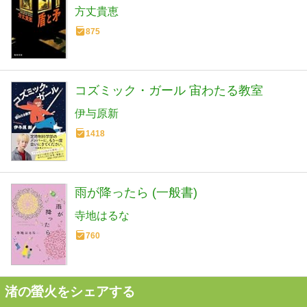
方丈貴恵
875
コズミック・ガール 宙わたる教室
伊与原新
1418
雨が降ったら (一般書)
寺地はるな
760
渚の螢火をシェアする