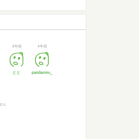
4年前
4年前
とと
pandamiru_
せん