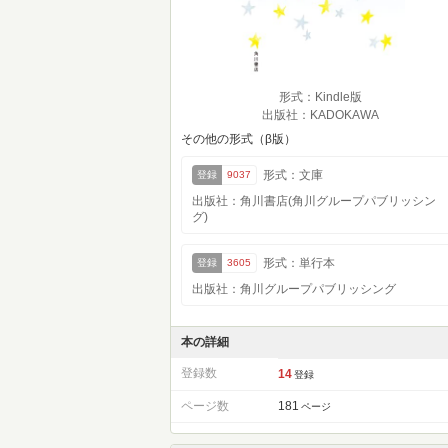
形式：Kindle版
出版社：KADOKAWA
その他の形式（β版）
形式：文庫
登録
9037
出版社：角川書店(角川グループパブリッシン
グ)
形式：単行本
登録
3605
出版社：角川グループパブリッシング
本の詳細
登録数
14
登録
ページ数
181
ページ