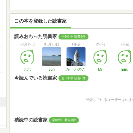
この本を登録した読書家
読みおわった読書家
全9件中 新着8件
02月19日
01月16日
1年前
2年前
3年前
テホ
Jun
かしわのこ
Mi
miru
今読んでいる読書家
全0件中 新着0件
登録しているユーザーはいま
積読中の読書家
全0件中 新着0件