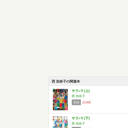
西 加奈子の関連本
サラバ! (上)
西 加奈子
登録
21406
サラバ! (下)
西 加奈子