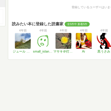
登録しているユーザーはいま
読みたい本に登録した読書家
全5件中 新着5件
4年前
4年前
4年前
4年前
4年前
ジュール リブレ
small_island104
マサキ＠灯れ松明の火
Ai
黒うさみ