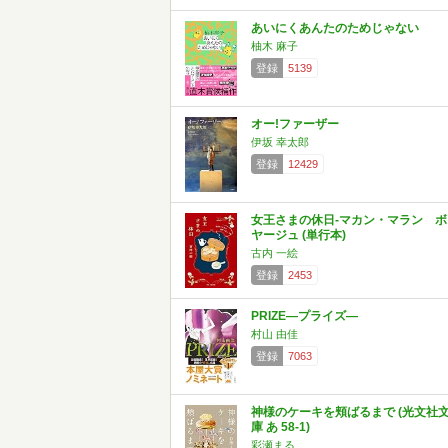
あいにくあんたのためじゃない
柚木 麻子
登録
5139
オー!ファーザー
伊坂 幸太郎
登録
12429
女王さまの休日-マカン・マラン ボ
ヤージュ (単行本)
古内 一絵
登録
2453
PRIZE―プライズ―
村山 由佳
登録
7063
神様のケーキを頬ばるまで (光文社
庫 あ 58-1)
彩瀬まる