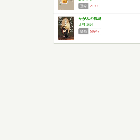
登録
2199
かがみの孤城
辻村 深月
登録
58947