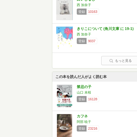
西 加奈子
登録
10163
きりこについて (角川文庫 に 19-1)
西 加奈子
登録
9037
もっと見る
この本を読んだ人がよく読む本
禁忌の子
山口 未桜
登録
16128
カフネ
阿部 暁子
登録
23216