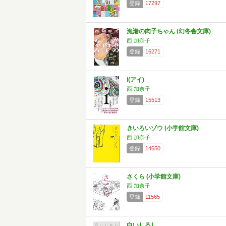
登録
17297
漁港の肉子ちゃん (幻冬舎文庫)
西 加奈子
登録
16271
i(アイ)
西 加奈子
登録
15513
きいろいゾウ (小学館文庫)
西 加奈子
登録
14650
さくら (小学館文庫)
西 加奈子
登録
11565
白いしるし